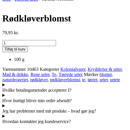
Rødkløverblomst
79,95
kr.
Rødkløverblomst
antal
Tilføj til kurv
100 g
Varenummer
10463
Kategorier
Kolonialvarer
,
Krydderier & urter
,
Mad & drikke
,
Rene urter
,
Te
,
Tørrede urter
Mærker
blomst
,
naturdrogeriet
,
rødkløver
,
rødkløverblomst
,
te
,
tørret
,
urter
,
urtete
Hvilke betalingsmetoder accepterer I?
Hvor hurtigt bliver min ordre afsendt?
Jeg har problemer med mit produkt – hvad gør jeg?
Hvordan kontakter jeg kundeservice?