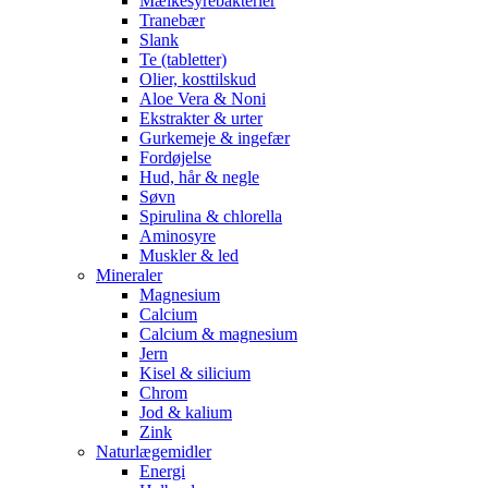
Mælkesyrebakterier
Tranebær
Slank
Te (tabletter)
Olier, kosttilskud
Aloe Vera & Noni
Ekstrakter & urter
Gurkemeje & ingefær
Fordøjelse
Hud, hår & negle
Søvn
Spirulina & chlorella
Aminosyre
Muskler & led
Mineraler
Magnesium
Calcium
Calcium & magnesium
Jern
Kisel & silicium
Chrom
Jod & kalium
Zink
Naturlægemidler
Energi