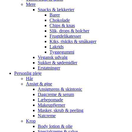
Mere
Snacks & lækkerier
Barer
Chokolade
Chips & knas
Slik, drops & bolcher
Frugtdelikatesser
Kiks, riskiks & småkager
Lakrids
Tyggegummi
Vegansk udvalg
Sukker & sødemidler
Erstatninger
Personlig pleje
Hår
Ansigt & øjne
Ansigtsrens & skintonic
Dagcreme & serum
Læbepomade
Makeupfjerner
Masker, skrub & peeling
Natcreme
Krop
Body lotion & olie
Specialcreme & salve