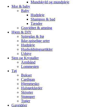
Mundskyld og mundpleje
Mor & baby
Baby
Hudpleje
Shampoo & bad
Tænder
Graviditet & amning
Hjem & DIY
Spireglas & frø
Ikke-spiselige urter
Hudpleje
Husholdningsartikler
Udstyr
Sten og Krystaller
Armbånd
Lommesten
Tøj
Bukser
Cardigan
Hjemmesko
Halstørklæder
Skjorter
Strømper
Trøjer
Gaveidéer