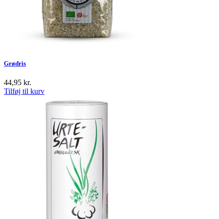
Grødris
44,95
kr.
Tilføj til kurv