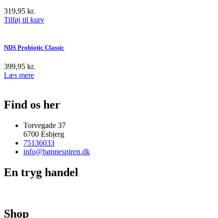
319,95
kr.
Tilføj til kurv
NDS Probiotic Classic
399,95
kr.
Læs mere
Find os her
Torvegade 37
6700 Esbjerg
75136033
info@bønnespiren.dk
En tryg handel
Shop