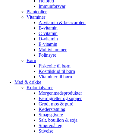
Helbred
Immunforsvar
Planteolier
Vitaminer
A-vitamin & betacaroten
B-vitamin
C-vitamin
D-vitamin
E-vitamin
Multivitaminer
Folinsyre
Børn
Fiskeolie til børn
Kosttilskud til børn
Vitaminer til børn
Mad & drikke
Kolonialvarer
Morgenmadsprodukter
Færdigretter og supper
Grød, mos & puré
Køderstatning
Smagsgivere
Salt, bouillon & soja
Smørepålæg
Stivelse