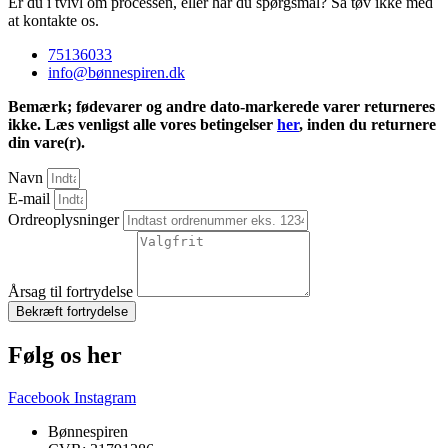
Er du i tvivl om processen, eller har du spørgsmål? Så tøv ikke med
at kontakte os.
75136033
info@bønnespiren.dk
Bemærk; fødevarer og andre dato-markerede varer returneres
ikke. Læs venligst alle vores betingelser
her
, inden du returnere
din vare(r).
Navn
E-mail
Ordreoplysninger
Årsag til fortrydelse
Bekræft fortrydelse
Følg os her
Facebook
Instagram
Bønnespiren