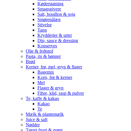
Køderstatning
Smagsgivere
Salt, bouillon & soja
Smørepålæg
Stivelse
Tang
Krydderier & urter
Dip, sauce & dressing
Konserves
Olie & fedtstof
Pasta, ris & bønner
Brød
Kerner, frø, mel, gryn & flager
Bagemix
Korn, frø & kerner
Mel
Flager & gryn
Fibre, klid, rasp & pulver
Te, kaffe & kakao
Kakao
Te
Mælk & plantemælk
Juice & saft
Nødder
Tørret frugt & grønt