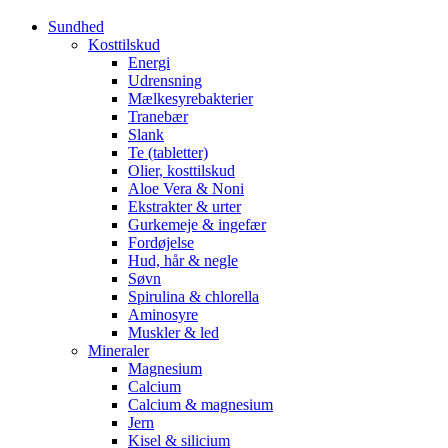
Sundhed
Kosttilskud
Energi
Udrensning
Mælkesyrebakterier
Tranebær
Slank
Te (tabletter)
Olier, kosttilskud
Aloe Vera & Noni
Ekstrakter & urter
Gurkemeje & ingefær
Fordøjelse
Hud, hår & negle
Søvn
Spirulina & chlorella
Aminosyre
Muskler & led
Mineraler
Magnesium
Calcium
Calcium & magnesium
Jern
Kisel & silicium