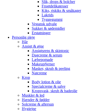
Slik, drops & bolcher
Frugtdelikatesser
Kiks, riskiks & småkager
Lakrids
Tyggegummi
Vegansk udvalg
Sukker & sødemidler
Erstatninger
Personlig pleje
Hår
Ansigt & øjne
Ansigtsrens & skintonic
Dagcreme & serum
Læbepomade
Makeupfjerner
Masker, skrub & peeling
Natcreme
Krop
Body lotion & olie
Specialcreme & salve
Kropsvask, skrub & badeolie
Muskler & led
Hænder & fødder
Solcreme & aftersun
Hygiejne