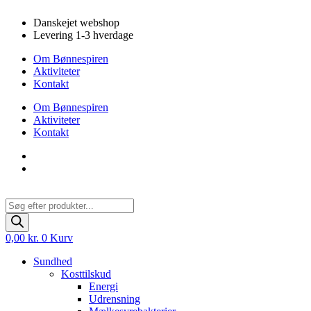
Videre
Danskejet webshop
til
Levering 1-3 hverdage
indhold
Om Bønnespiren
Aktiviteter
Kontakt
Om Bønnespiren
Aktiviteter
Kontakt
Products
search
0,00
kr.
0
Kurv
Sundhed
Kosttilskud
Energi
Udrensning