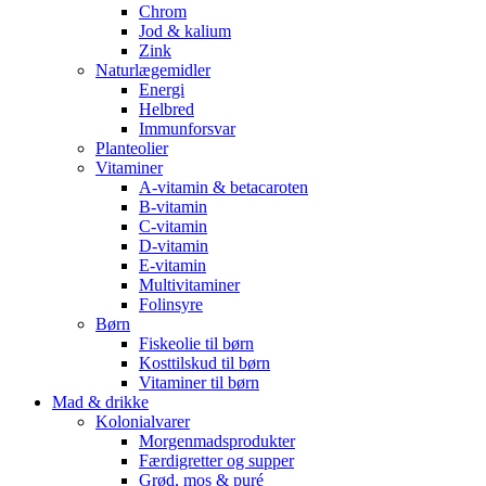
Chrom
Jod & kalium
Zink
Naturlægemidler
Energi
Helbred
Immunforsvar
Planteolier
Vitaminer
A-vitamin & betacaroten
B-vitamin
C-vitamin
D-vitamin
E-vitamin
Multivitaminer
Folinsyre
Børn
Fiskeolie til børn
Kosttilskud til børn
Vitaminer til børn
Mad & drikke
Kolonialvarer
Morgenmadsprodukter
Færdigretter og supper
Grød, mos & puré