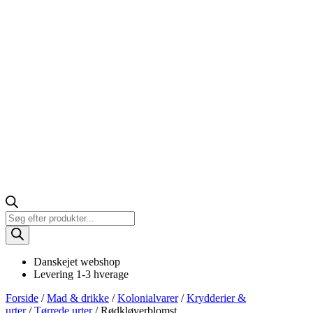
Products
search
Danskejet webshop
Levering 1-3 hverage
Forside
/
Mad & drikke
/
Kolonialvarer
/
Krydderier &
urter
/
Tørrede urter
/ Rødkløverblomst