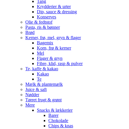
Tang
Krydderier & urter
Dip, sauce & dressing
Konserves
Olie & fedtstof
Pasta, ris & bønner
Brød
Kerner, frø, mel, gryn & flager
Bagemix
Korn, frø & kerner
Mel
Flager & gryn
Fibre, klid, rasp & pulver
Te, kaffe & kakao
Kakao
Te
Mælk & plantemælk
Juice & saft
Nødder
Tørret frugt & grønt
Mere
Snacks & lækkerier
Barer
Chokolade
Chips & knas