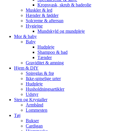
Kropsvask, skrub & badeolie
Muskler & led
Hænder & fødder
Solcreme & aftersun
Hygiejne
Mundskyld og mundpleje
Mor & baby
Baby
Hudpleje
Shampoo & bad
Tænder
Graviditet & amning
Hjem & DIY
Spireglas & frø
Ikke-spiselige urter
Hudpleje
Husholdningsartikler
Udstyr
Sten og Krystaller
Armbånd
Lommesten
Tøj
Bukser
Cardigan