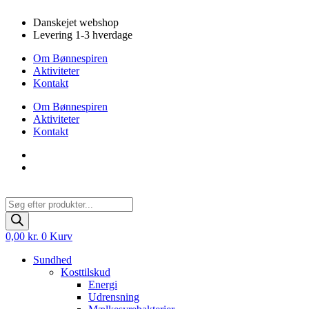
Videre
Danskejet webshop
til
Levering 1-3 hverdage
indhold
Om Bønnespiren
Aktiviteter
Kontakt
Om Bønnespiren
Aktiviteter
Kontakt
Products
search
0,00
kr.
0
Kurv
Sundhed
Kosttilskud
Energi
Udrensning