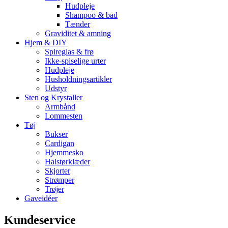
Hudpleje
Shampoo & bad
Tænder
Graviditet & amning
Hjem & DIY
Spireglas & frø
Ikke-spiselige urter
Hudpleje
Husholdningsartikler
Udstyr
Sten og Krystaller
Armbånd
Lommesten
Tøj
Bukser
Cardigan
Hjemmesko
Halstørklæder
Skjorter
Strømper
Trøjer
Gaveidéer
Kundeservice