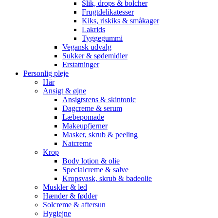
Slik, drops & bolcher
Frugtdelikatesser
Kiks, riskiks & småkager
Lakrids
Tyggegummi
Vegansk udvalg
Sukker & sødemidler
Erstatninger
Personlig pleje
Hår
Ansigt & øjne
Ansigtsrens & skintonic
Dagcreme & serum
Læbepomade
Makeupfjerner
Masker, skrub & peeling
Natcreme
Krop
Body lotion & olie
Specialcreme & salve
Kropsvask, skrub & badeolie
Muskler & led
Hænder & fødder
Solcreme & aftersun
Hygiejne