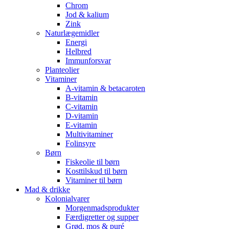
Chrom
Jod & kalium
Zink
Naturlægemidler
Energi
Helbred
Immunforsvar
Planteolier
Vitaminer
A-vitamin & betacaroten
B-vitamin
C-vitamin
D-vitamin
E-vitamin
Multivitaminer
Folinsyre
Børn
Fiskeolie til børn
Kosttilskud til børn
Vitaminer til børn
Mad & drikke
Kolonialvarer
Morgenmadsprodukter
Færdigretter og supper
Grød, mos & puré