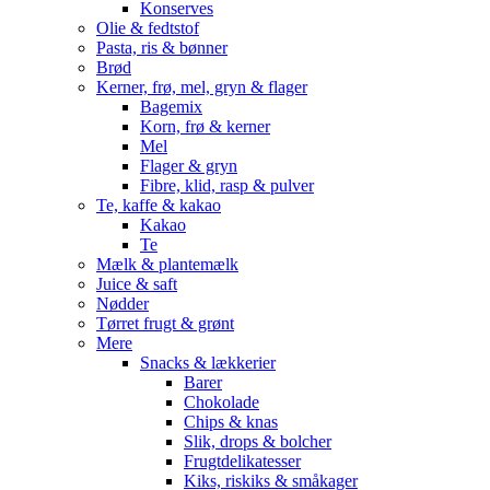
Konserves
Olie & fedtstof
Pasta, ris & bønner
Brød
Kerner, frø, mel, gryn & flager
Bagemix
Korn, frø & kerner
Mel
Flager & gryn
Fibre, klid, rasp & pulver
Te, kaffe & kakao
Kakao
Te
Mælk & plantemælk
Juice & saft
Nødder
Tørret frugt & grønt
Mere
Snacks & lækkerier
Barer
Chokolade
Chips & knas
Slik, drops & bolcher
Frugtdelikatesser
Kiks, riskiks & småkager