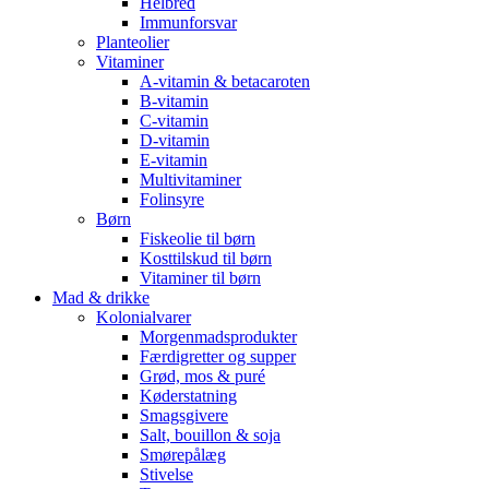
Helbred
Immunforsvar
Planteolier
Vitaminer
A-vitamin & betacaroten
B-vitamin
C-vitamin
D-vitamin
E-vitamin
Multivitaminer
Folinsyre
Børn
Fiskeolie til børn
Kosttilskud til børn
Vitaminer til børn
Mad & drikke
Kolonialvarer
Morgenmadsprodukter
Færdigretter og supper
Grød, mos & puré
Køderstatning
Smagsgivere
Salt, bouillon & soja
Smørepålæg
Stivelse