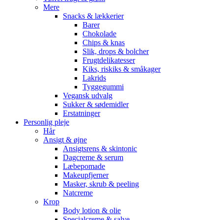
Mere
Snacks & lækkerier
Barer
Chokolade
Chips & knas
Slik, drops & bolcher
Frugtdelikatesser
Kiks, riskiks & småkager
Lakrids
Tyggegummi
Vegansk udvalg
Sukker & sødemidler
Erstatninger
Personlig pleje
Hår
Ansigt & øjne
Ansigtsrens & skintonic
Dagcreme & serum
Læbepomade
Makeupfjerner
Masker, skrub & peeling
Natcreme
Krop
Body lotion & olie
Specialcreme & salve