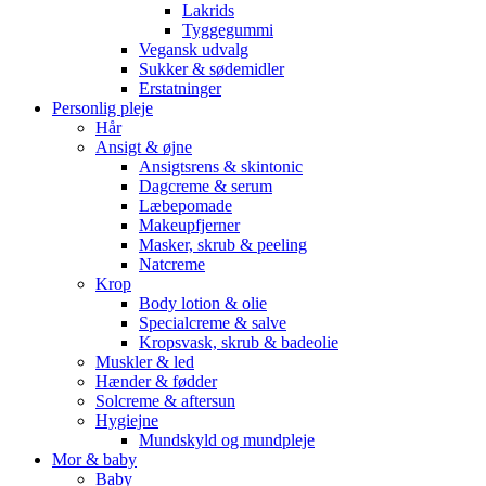
Lakrids
Tyggegummi
Vegansk udvalg
Sukker & sødemidler
Erstatninger
Personlig pleje
Hår
Ansigt & øjne
Ansigtsrens & skintonic
Dagcreme & serum
Læbepomade
Makeupfjerner
Masker, skrub & peeling
Natcreme
Krop
Body lotion & olie
Specialcreme & salve
Kropsvask, skrub & badeolie
Muskler & led
Hænder & fødder
Solcreme & aftersun
Hygiejne
Mundskyld og mundpleje
Mor & baby
Baby