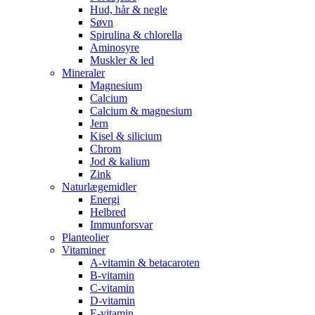
Hud, hår & negle
Søvn
Spirulina & chlorella
Aminosyre
Muskler & led
Mineraler
Magnesium
Calcium
Calcium & magnesium
Jern
Kisel & silicium
Chrom
Jod & kalium
Zink
Naturlægemidler
Energi
Helbred
Immunforsvar
Planteolier
Vitaminer
A-vitamin & betacaroten
B-vitamin
C-vitamin
D-vitamin
E-vitamin