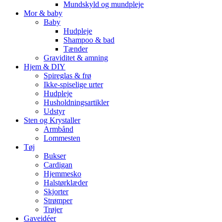
Mundskyld og mundpleje
Mor & baby
Baby
Hudpleje
Shampoo & bad
Tænder
Graviditet & amning
Hjem & DIY
Spireglas & frø
Ikke-spiselige urter
Hudpleje
Husholdningsartikler
Udstyr
Sten og Krystaller
Armbånd
Lommesten
Tøj
Bukser
Cardigan
Hjemmesko
Halstørklæder
Skjorter
Strømper
Trøjer
Gaveidéer