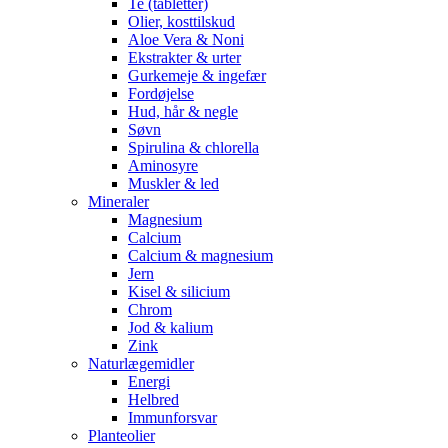
Te (tabletter)
Olier, kosttilskud
Aloe Vera & Noni
Ekstrakter & urter
Gurkemeje & ingefær
Fordøjelse
Hud, hår & negle
Søvn
Spirulina & chlorella
Aminosyre
Muskler & led
Mineraler
Magnesium
Calcium
Calcium & magnesium
Jern
Kisel & silicium
Chrom
Jod & kalium
Zink
Naturlægemidler
Energi
Helbred
Immunforsvar
Planteolier