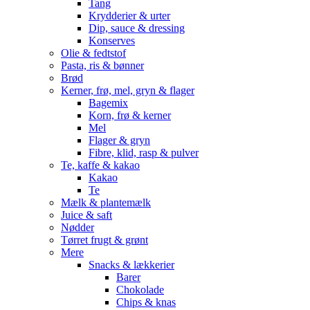
Tang
Krydderier & urter
Dip, sauce & dressing
Konserves
Olie & fedtstof
Pasta, ris & bønner
Brød
Kerner, frø, mel, gryn & flager
Bagemix
Korn, frø & kerner
Mel
Flager & gryn
Fibre, klid, rasp & pulver
Te, kaffe & kakao
Kakao
Te
Mælk & plantemælk
Juice & saft
Nødder
Tørret frugt & grønt
Mere
Snacks & lækkerier
Barer
Chokolade
Chips & knas