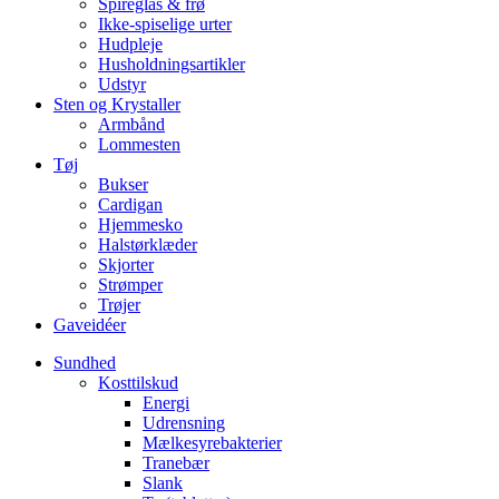
Spireglas & frø
Ikke-spiselige urter
Hudpleje
Husholdningsartikler
Udstyr
Sten og Krystaller
Armbånd
Lommesten
Tøj
Bukser
Cardigan
Hjemmesko
Halstørklæder
Skjorter
Strømper
Trøjer
Gaveidéer
Sundhed
Kosttilskud
Energi
Udrensning
Mælkesyrebakterier
Tranebær
Slank