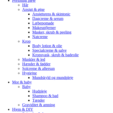
Personlig pleje
Hår
Ansigt & øjne
Ansigtsrens & skintonic
Dagcreme & serum
Læbepomade
Makeupfjerner
Masker, skrub & peeling
Natcreme
Krop
Body lotion & olie
Specialcreme & salve
Kropsvask, skrub & badeolie
Muskler & led
Hænder & fødder
Solcreme & aftersun
Hygiejne
Mundskyld og mundpleje
Mor & baby
Baby
Hudpleje
Shampoo & bad
Tænder
Graviditet & amning
Hjem & DIY