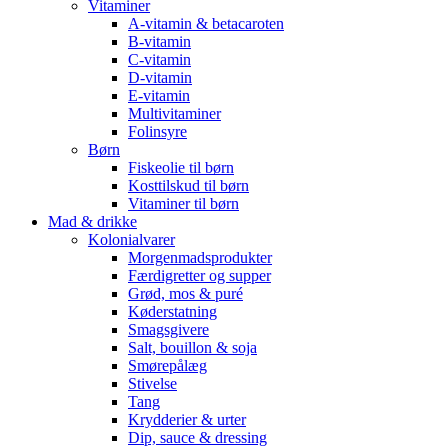
Vitaminer
A-vitamin & betacaroten
B-vitamin
C-vitamin
D-vitamin
E-vitamin
Multivitaminer
Folinsyre
Børn
Fiskeolie til børn
Kosttilskud til børn
Vitaminer til børn
Mad & drikke
Kolonialvarer
Morgenmadsprodukter
Færdigretter og supper
Grød, mos & puré
Køderstatning
Smagsgivere
Salt, bouillon & soja
Smørepålæg
Stivelse
Tang
Krydderier & urter
Dip, sauce & dressing