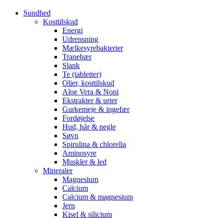
Sundhed
Kosttilskud
Energi
Udrensning
Mælkesyrebakterier
Tranebær
Slank
Te (tabletter)
Olier, kosttilskud
Aloe Vera & Noni
Ekstrakter & urter
Gurkemeje & ingefær
Fordøjelse
Hud, hår & negle
Søvn
Spirulina & chlorella
Aminosyre
Muskler & led
Mineraler
Magnesium
Calcium
Calcium & magnesium
Jern
Kisel & silicium