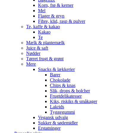
Korn, frø & kerner
Mel
Flager & gryn
Fibre, klid, rasp & pulver
Te, kaffe & kakao
Kakao
Te
Mælk & plantemælk
Juice & saft
Nødder
Tørret frugt & grønt
Mere
Snacks & lækkerier
Barer
Chokolade
Chips & knas
Slik, drops & bolcher
Frugtdelikatesser
Kiks, riskiks & småkager
Lakrids
Tyggegummi
Vegansk udvalg
Sukker & sødemidler
Erstatninger