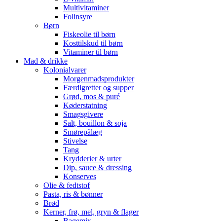
Multivitaminer
Folinsyre
Børn
Fiskeolie til børn
Kosttilskud til børn
Vitaminer til børn
Mad & drikke
Kolonialvarer
Morgenmadsprodukter
Færdigretter og supper
Grød, mos & puré
Køderstatning
Smagsgivere
Salt, bouillon & soja
Smørepålæg
Stivelse
Tang
Krydderier & urter
Dip, sauce & dressing
Konserves
Olie & fedtstof
Pasta, ris & bønner
Brød
Kerner, frø, mel, gryn & flager
Bagemix