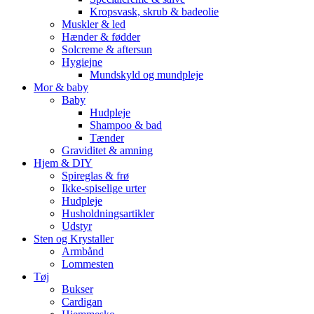
Kropsvask, skrub & badeolie
Muskler & led
Hænder & fødder
Solcreme & aftersun
Hygiejne
Mundskyld og mundpleje
Mor & baby
Baby
Hudpleje
Shampoo & bad
Tænder
Graviditet & amning
Hjem & DIY
Spireglas & frø
Ikke-spiselige urter
Hudpleje
Husholdningsartikler
Udstyr
Sten og Krystaller
Armbånd
Lommesten
Tøj
Bukser
Cardigan