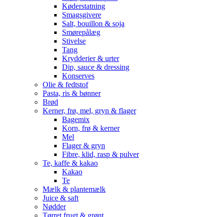
Køderstatning
Smagsgivere
Salt, bouillon & soja
Smørepålæg
Stivelse
Tang
Krydderier & urter
Dip, sauce & dressing
Konserves
Olie & fedtstof
Pasta, ris & bønner
Brød
Kerner, frø, mel, gryn & flager
Bagemix
Korn, frø & kerner
Mel
Flager & gryn
Fibre, klid, rasp & pulver
Te, kaffe & kakao
Kakao
Te
Mælk & plantemælk
Juice & saft
Nødder
Tørret frugt & grønt