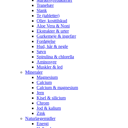
Mælkesyrebakterier
Tranebær
Slank
Te (tabletter)
Olier, kosttilskud
Aloe Vera & Noni
Ekstrakter & urter
Gurkemeje & ingefær
Fordøjelse
Hud, hår & negle
Søvn
Spirulina & chlorella
Aminosyre
Muskler & led
Mineraler
Magnesium
Calcium
Calcium & magnesium
Jern
Kisel & silicium
Chrom
Jod & kalium
Zink
Naturlægemidler
Energi