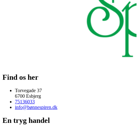
Find os her
Torvegade 37
6700 Esbjerg
75136033
info@bønnespiren.dk
En tryg handel