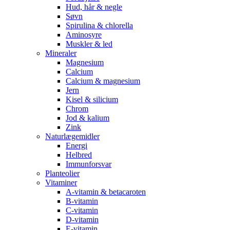
Hud, hår & negle
Søvn
Spirulina & chlorella
Aminosyre
Muskler & led
Mineraler
Magnesium
Calcium
Calcium & magnesium
Jern
Kisel & silicium
Chrom
Jod & kalium
Zink
Naturlægemidler
Energi
Helbred
Immunforsvar
Planteolier
Vitaminer
A-vitamin & betacaroten
B-vitamin
C-vitamin
D-vitamin
E-vitamin