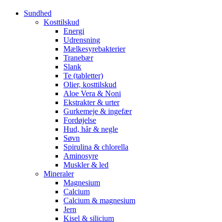
Sundhed
Kosttilskud
Energi
Udrensning
Mælkesyrebakterier
Tranebær
Slank
Te (tabletter)
Olier, kosttilskud
Aloe Vera & Noni
Ekstrakter & urter
Gurkemeje & ingefær
Fordøjelse
Hud, hår & negle
Søvn
Spirulina & chlorella
Aminosyre
Muskler & led
Mineraler
Magnesium
Calcium
Calcium & magnesium
Jern
Kisel & silicium