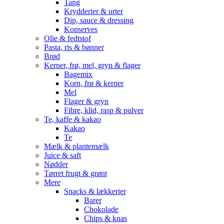
Tang
Krydderier & urter
Dip, sauce & dressing
Konserves
Olie & fedtstof
Pasta, ris & bønner
Brød
Kerner, frø, mel, gryn & flager
Bagemix
Korn, frø & kerner
Mel
Flager & gryn
Fibre, klid, rasp & pulver
Te, kaffe & kakao
Kakao
Te
Mælk & plantemælk
Juice & saft
Nødder
Tørret frugt & grønt
Mere
Snacks & lækkerier
Barer
Chokolade
Chips & knas