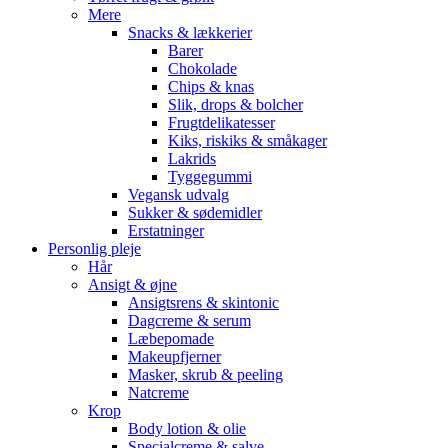
Mere
Snacks & lækkerier
Barer
Chokolade
Chips & knas
Slik, drops & bolcher
Frugtdelikatesser
Kiks, riskiks & småkager
Lakrids
Tyggegummi
Vegansk udvalg
Sukker & sødemidler
Erstatninger
Personlig pleje
Hår
Ansigt & øjne
Ansigtsrens & skintonic
Dagcreme & serum
Læbepomade
Makeupfjerner
Masker, skrub & peeling
Natcreme
Krop
Body lotion & olie
Specialcreme & salve