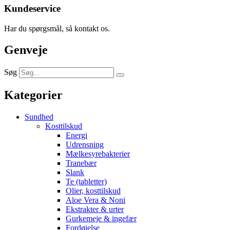
Kundeservice
Har du spørgsmål, så kontakt os.
Genveje
Søg
Kategorier
Sundhed
Kosttilskud
Energi
Udrensning
Mælkesyrebakterier
Tranebær
Slank
Te (tabletter)
Olier, kosttilskud
Aloe Vera & Noni
Ekstrakter & urter
Gurkemeje & ingefær
Fordøjelse