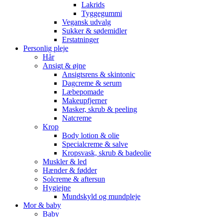
Lakrids
Tyggegummi
Vegansk udvalg
Sukker & sødemidler
Erstatninger
Personlig pleje
Hår
Ansigt & øjne
Ansigtsrens & skintonic
Dagcreme & serum
Læbepomade
Makeupfjerner
Masker, skrub & peeling
Natcreme
Krop
Body lotion & olie
Specialcreme & salve
Kropsvask, skrub & badeolie
Muskler & led
Hænder & fødder
Solcreme & aftersun
Hygiejne
Mundskyld og mundpleje
Mor & baby
Baby