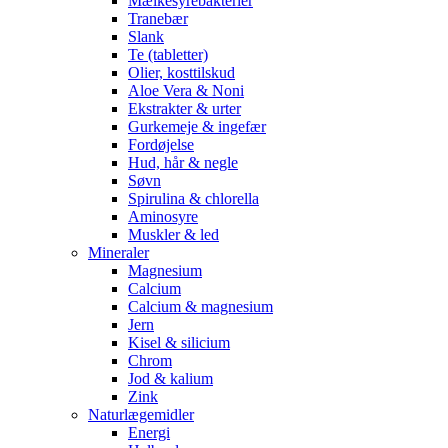
Mælkesyrebakterier
Tranebær
Slank
Te (tabletter)
Olier, kosttilskud
Aloe Vera & Noni
Ekstrakter & urter
Gurkemeje & ingefær
Fordøjelse
Hud, hår & negle
Søvn
Spirulina & chlorella
Aminosyre
Muskler & led
Mineraler
Magnesium
Calcium
Calcium & magnesium
Jern
Kisel & silicium
Chrom
Jod & kalium
Zink
Naturlægemidler
Energi