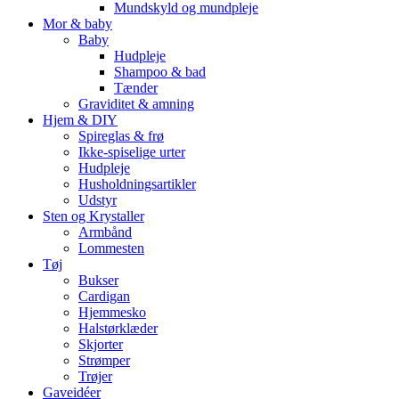
Mundskyld og mundpleje
Mor & baby
Baby
Hudpleje
Shampoo & bad
Tænder
Graviditet & amning
Hjem & DIY
Spireglas & frø
Ikke-spiselige urter
Hudpleje
Husholdningsartikler
Udstyr
Sten og Krystaller
Armbånd
Lommesten
Tøj
Bukser
Cardigan
Hjemmesko
Halstørklæder
Skjorter
Strømper
Trøjer
Gaveidéer