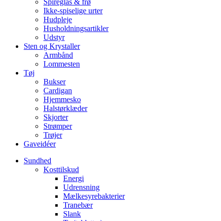
Spireglas & frø
Ikke-spiselige urter
Hudpleje
Husholdningsartikler
Udstyr
Sten og Krystaller
Armbånd
Lommesten
Tøj
Bukser
Cardigan
Hjemmesko
Halstørklæder
Skjorter
Strømper
Trøjer
Gaveidéer
Sundhed
Kosttilskud
Energi
Udrensning
Mælkesyrebakterier
Tranebær
Slank