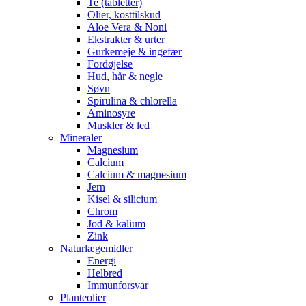
Te (tabletter)
Olier, kosttilskud
Aloe Vera & Noni
Ekstrakter & urter
Gurkemeje & ingefær
Fordøjelse
Hud, hår & negle
Søvn
Spirulina & chlorella
Aminosyre
Muskler & led
Mineraler
Magnesium
Calcium
Calcium & magnesium
Jern
Kisel & silicium
Chrom
Jod & kalium
Zink
Naturlægemidler
Energi
Helbred
Immunforsvar
Planteolier