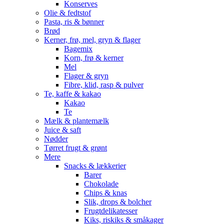
Konserves
Olie & fedtstof
Pasta, ris & bønner
Brød
Kerner, frø, mel, gryn & flager
Bagemix
Korn, frø & kerner
Mel
Flager & gryn
Fibre, klid, rasp & pulver
Te, kaffe & kakao
Kakao
Te
Mælk & plantemælk
Juice & saft
Nødder
Tørret frugt & grønt
Mere
Snacks & lækkerier
Barer
Chokolade
Chips & knas
Slik, drops & bolcher
Frugtdelikatesser
Kiks, riskiks & småkager