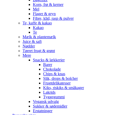
Korn, frø & kerner
Mel
Flager & gryn
Fibre, klid, rasp & pulver
Te, kaffe & kakao
Kakao
Te
Mælk & plantemælk
Juice & saft
Nødder
Tørret frugt & grønt
Mere
Snacks & lækkerier
Barer
Chokolade
Chips & knas
Slik, drops & bolcher
Frugtdelikatesser
Kiks, riskiks & småkager
Lakrids
Tyggegummi
Vegansk udvalg
Sukker & sødemidler
Erstatninger