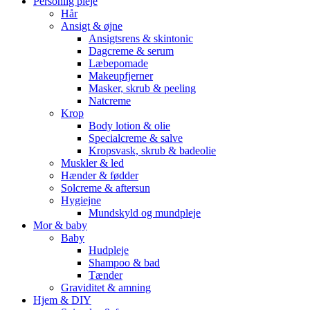
Personlig pleje
Hår
Ansigt & øjne
Ansigtsrens & skintonic
Dagcreme & serum
Læbepomade
Makeupfjerner
Masker, skrub & peeling
Natcreme
Krop
Body lotion & olie
Specialcreme & salve
Kropsvask, skrub & badeolie
Muskler & led
Hænder & fødder
Solcreme & aftersun
Hygiejne
Mundskyld og mundpleje
Mor & baby
Baby
Hudpleje
Shampoo & bad
Tænder
Graviditet & amning
Hjem & DIY