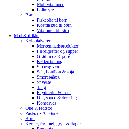
Multivitaminer
Folinsyre
Børn
Fiskeolie til børn
Kosttilskud til børn
Vitaminer til børn
Mad & drikke
Kolonialvarer
Morgenmadsprodukter
Færdigretter og supper
Grød, mos & puré
Køderstatning
Smagsgivere
Salt, bouillon & soja
Smørepålæg
Stivelse
Tang
Krydderier & urter
Dip, sauce & dressing
Konserves
Olie & fedtstof
Pasta, ris & bønner
Brød
Kerner, frø, mel, gryn & flager
Bagemix