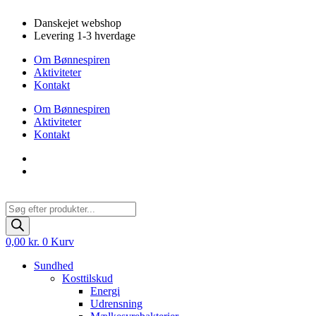
Videre
Danskejet webshop
til
Levering 1-3 hverdage
indhold
Om Bønnespiren
Aktiviteter
Kontakt
Om Bønnespiren
Aktiviteter
Kontakt
Products
search
0,00
kr.
0
Kurv
Sundhed
Kosttilskud
Energi
Udrensning