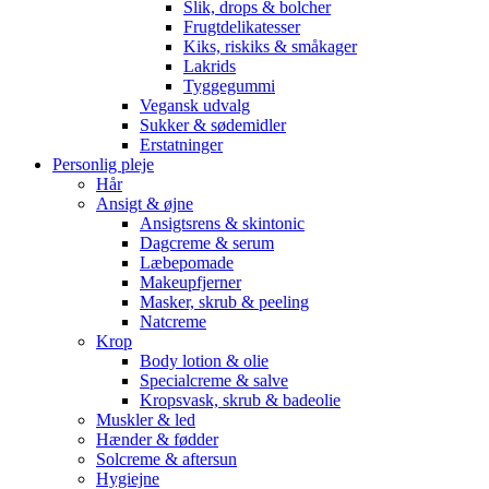
Slik, drops & bolcher
Frugtdelikatesser
Kiks, riskiks & småkager
Lakrids
Tyggegummi
Vegansk udvalg
Sukker & sødemidler
Erstatninger
Personlig pleje
Hår
Ansigt & øjne
Ansigtsrens & skintonic
Dagcreme & serum
Læbepomade
Makeupfjerner
Masker, skrub & peeling
Natcreme
Krop
Body lotion & olie
Specialcreme & salve
Kropsvask, skrub & badeolie
Muskler & led
Hænder & fødder
Solcreme & aftersun
Hygiejne