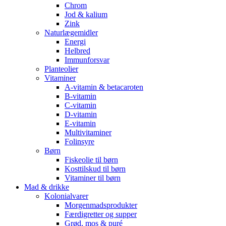
Chrom
Jod & kalium
Zink
Naturlægemidler
Energi
Helbred
Immunforsvar
Planteolier
Vitaminer
A-vitamin & betacaroten
B-vitamin
C-vitamin
D-vitamin
E-vitamin
Multivitaminer
Folinsyre
Børn
Fiskeolie til børn
Kosttilskud til børn
Vitaminer til børn
Mad & drikke
Kolonialvarer
Morgenmadsprodukter
Færdigretter og supper
Grød, mos & puré