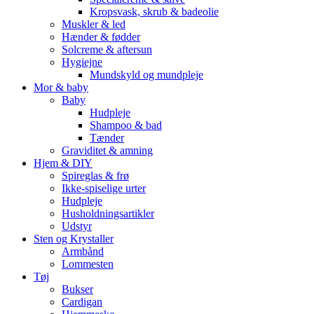
Kropsvask, skrub & badeolie
Muskler & led
Hænder & fødder
Solcreme & aftersun
Hygiejne
Mundskyld og mundpleje
Mor & baby
Baby
Hudpleje
Shampoo & bad
Tænder
Graviditet & amning
Hjem & DIY
Spireglas & frø
Ikke-spiselige urter
Hudpleje
Husholdningsartikler
Udstyr
Sten og Krystaller
Armbånd
Lommesten
Tøj
Bukser
Cardigan