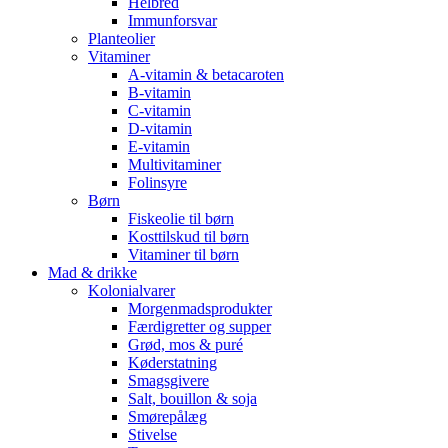
Helbred
Immunforsvar
Planteolier
Vitaminer
A-vitamin & betacaroten
B-vitamin
C-vitamin
D-vitamin
E-vitamin
Multivitaminer
Folinsyre
Børn
Fiskeolie til børn
Kosttilskud til børn
Vitaminer til børn
Mad & drikke
Kolonialvarer
Morgenmadsprodukter
Færdigretter og supper
Grød, mos & puré
Køderstatning
Smagsgivere
Salt, bouillon & soja
Smørepålæg
Stivelse