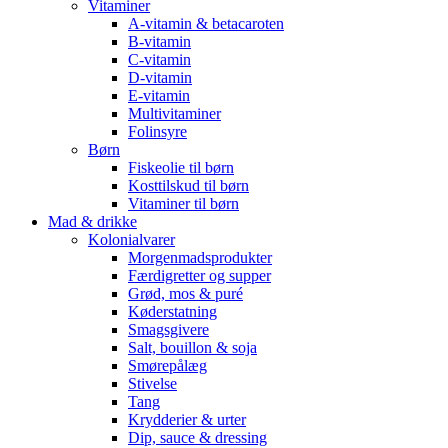
Vitaminer
A-vitamin & betacaroten
B-vitamin
C-vitamin
D-vitamin
E-vitamin
Multivitaminer
Folinsyre
Børn
Fiskeolie til børn
Kosttilskud til børn
Vitaminer til børn
Mad & drikke
Kolonialvarer
Morgenmadsprodukter
Færdigretter og supper
Grød, mos & puré
Køderstatning
Smagsgivere
Salt, bouillon & soja
Smørepålæg
Stivelse
Tang
Krydderier & urter
Dip, sauce & dressing