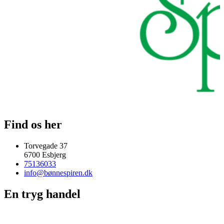
Find os her
Torvegade 37
6700 Esbjerg
75136033
info@bønnespiren.dk
En tryg handel