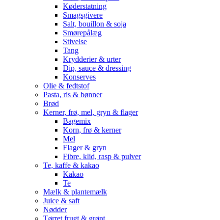
Køderstatning
Smagsgivere
Salt, bouillon & soja
Smørepålæg
Stivelse
Tang
Krydderier & urter
Dip, sauce & dressing
Konserves
Olie & fedtstof
Pasta, ris & bønner
Brød
Kerner, frø, mel, gryn & flager
Bagemix
Korn, frø & kerner
Mel
Flager & gryn
Fibre, klid, rasp & pulver
Te, kaffe & kakao
Kakao
Te
Mælk & plantemælk
Juice & saft
Nødder
Tørret frugt & grønt