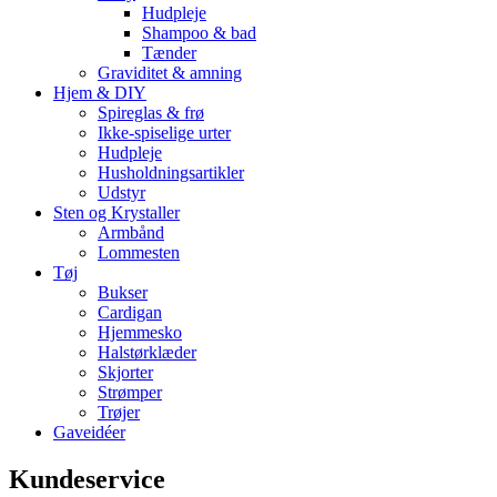
Hudpleje
Shampoo & bad
Tænder
Graviditet & amning
Hjem & DIY
Spireglas & frø
Ikke-spiselige urter
Hudpleje
Husholdningsartikler
Udstyr
Sten og Krystaller
Armbånd
Lommesten
Tøj
Bukser
Cardigan
Hjemmesko
Halstørklæder
Skjorter
Strømper
Trøjer
Gaveidéer
Kundeservice