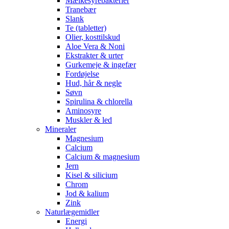
Mælkesyrebakterier
Tranebær
Slank
Te (tabletter)
Olier, kosttilskud
Aloe Vera & Noni
Ekstrakter & urter
Gurkemeje & ingefær
Fordøjelse
Hud, hår & negle
Søvn
Spirulina & chlorella
Aminosyre
Muskler & led
Mineraler
Magnesium
Calcium
Calcium & magnesium
Jern
Kisel & silicium
Chrom
Jod & kalium
Zink
Naturlægemidler
Energi