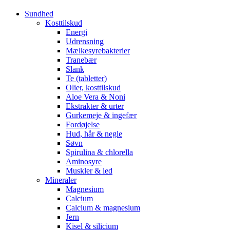
Sundhed
Kosttilskud
Energi
Udrensning
Mælkesyrebakterier
Tranebær
Slank
Te (tabletter)
Olier, kosttilskud
Aloe Vera & Noni
Ekstrakter & urter
Gurkemeje & ingefær
Fordøjelse
Hud, hår & negle
Søvn
Spirulina & chlorella
Aminosyre
Muskler & led
Mineraler
Magnesium
Calcium
Calcium & magnesium
Jern
Kisel & silicium