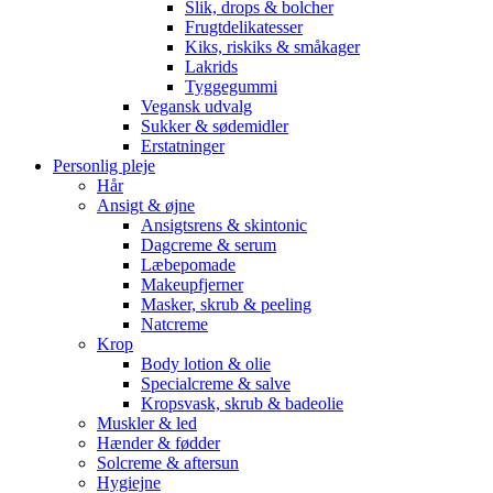
Slik, drops & bolcher
Frugtdelikatesser
Kiks, riskiks & småkager
Lakrids
Tyggegummi
Vegansk udvalg
Sukker & sødemidler
Erstatninger
Personlig pleje
Hår
Ansigt & øjne
Ansigtsrens & skintonic
Dagcreme & serum
Læbepomade
Makeupfjerner
Masker, skrub & peeling
Natcreme
Krop
Body lotion & olie
Specialcreme & salve
Kropsvask, skrub & badeolie
Muskler & led
Hænder & fødder
Solcreme & aftersun
Hygiejne