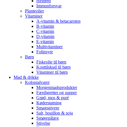
Helbred
Immunforsvar
Planteolier
Vitaminer
A-vitamin & betacaroten
B-vitamin
C-vitamin
D-vitamin
E-vitamin
Multivitaminer
Folinsyre
Børn
Fiskeolie til børn
Kosttilskud til børn
Vitaminer til børn
Mad & drikke
Kolonialvarer
Morgenmadsprodukter
Færdigretter og supper
Grød, mos & puré
Køderstatning
Smagsgivere
Salt, bouillon & soja
Smørepålæg
Stivelse