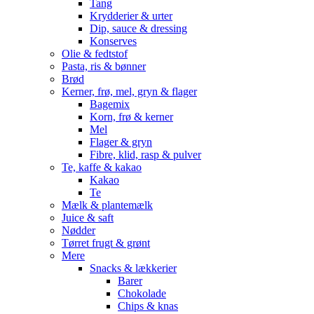
Tang
Krydderier & urter
Dip, sauce & dressing
Konserves
Olie & fedtstof
Pasta, ris & bønner
Brød
Kerner, frø, mel, gryn & flager
Bagemix
Korn, frø & kerner
Mel
Flager & gryn
Fibre, klid, rasp & pulver
Te, kaffe & kakao
Kakao
Te
Mælk & plantemælk
Juice & saft
Nødder
Tørret frugt & grønt
Mere
Snacks & lækkerier
Barer
Chokolade
Chips & knas