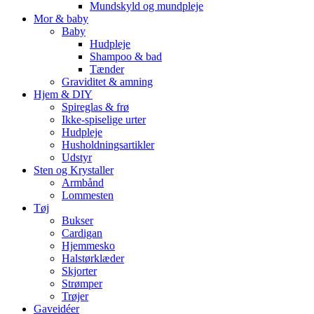
Mundskyld og mundpleje
Mor & baby
Baby
Hudpleje
Shampoo & bad
Tænder
Graviditet & amning
Hjem & DIY
Spireglas & frø
Ikke-spiselige urter
Hudpleje
Husholdningsartikler
Udstyr
Sten og Krystaller
Armbånd
Lommesten
Tøj
Bukser
Cardigan
Hjemmesko
Halstørklæder
Skjorter
Strømper
Trøjer
Gaveidéer