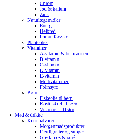
Chrom
Jod & kalium
Zink
Naturlægemidler
Energi
Helbred
Immunforsvar
Planteolier
Vitaminer
A-vitamin & betacaroten
B-vitamin
C-vitamin
D-vitamin
E-vitamin
Multivitaminer
Folinsyre
Børn
Fiskeolie til børn
Kosttilskud til børn
Vitaminer til børn
Mad & drikke
Kolonialvarer
Morgenmadsprodukter
Færdigretter og supper
Grød, mos & puré