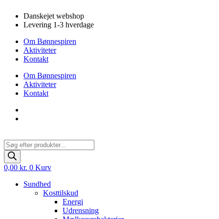
Videre
Danskejet webshop
til
Levering 1-3 hverdage
indhold
Om Bønnespiren
Aktiviteter
Kontakt
Om Bønnespiren
Aktiviteter
Kontakt
Products
search
0,00
kr.
0
Kurv
Sundhed
Kosttilskud
Energi
Udrensning