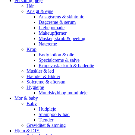
Personlig pleje
Hår
Ansigt & øjne
Ansigtsrens & skintonic
Dagcreme & serum
Læbepomade
Makeupfjerner
Masker, skrub & peeling
Natcreme
Krop
Body lotion & olie
Specialcreme & salve
Kropsvask, skrub & badeolie
Muskler & led
Hænder & fødder
Solcreme & aftersun
Hygiejne
Mundskyld og mundpleje
Mor & baby
Baby
Hudpleje
Shampoo & bad
Tænder
Graviditet & amning
Hjem & DIY