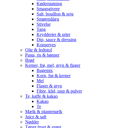
Køderstatning
Smagsgivere
Salt, bouillon & soja
Smørepålæg
Stivelse
Tang
Krydderier & urter
Dip, sauce & dressing
Konserves
Olie & fedtstof
Pasta, ris & bønner
Brød
Kerner, frø, mel, gryn & flager
Bagemix
Korn, frø & kerner
Mel
Flager & gryn
Fibre, klid, rasp & pulver
Te, kaffe & kakao
Kakao
Te
Mælk & plantemælk
Juice & saft
Nødder
Tørret frugt & grønt