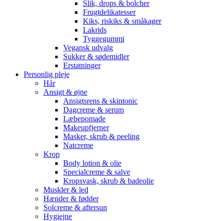
Slik, drops & bolcher
Frugtdelikatesser
Kiks, riskiks & småkager
Lakrids
Tyggegummi
Vegansk udvalg
Sukker & sødemidler
Erstatninger
Personlig pleje
Hår
Ansigt & øjne
Ansigtsrens & skintonic
Dagcreme & serum
Læbepomade
Makeupfjerner
Masker, skrub & peeling
Natcreme
Krop
Body lotion & olie
Specialcreme & salve
Kropsvask, skrub & badeolie
Muskler & led
Hænder & fødder
Solcreme & aftersun
Hygiejne