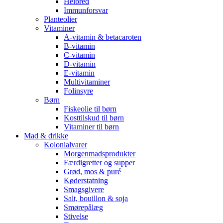
Helbred
Immunforsvar
Planteolier
Vitaminer
A-vitamin & betacaroten
B-vitamin
C-vitamin
D-vitamin
E-vitamin
Multivitaminer
Folinsyre
Børn
Fiskeolie til børn
Kosttilskud til børn
Vitaminer til børn
Mad & drikke
Kolonialvarer
Morgenmadsprodukter
Færdigretter og supper
Grød, mos & puré
Køderstatning
Smagsgivere
Salt, bouillon & soja
Smørepålæg
Stivelse