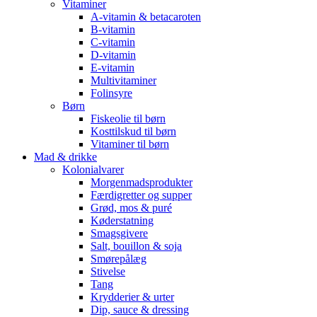
Vitaminer
A-vitamin & betacaroten
B-vitamin
C-vitamin
D-vitamin
E-vitamin
Multivitaminer
Folinsyre
Børn
Fiskeolie til børn
Kosttilskud til børn
Vitaminer til børn
Mad & drikke
Kolonialvarer
Morgenmadsprodukter
Færdigretter og supper
Grød, mos & puré
Køderstatning
Smagsgivere
Salt, bouillon & soja
Smørepålæg
Stivelse
Tang
Krydderier & urter
Dip, sauce & dressing