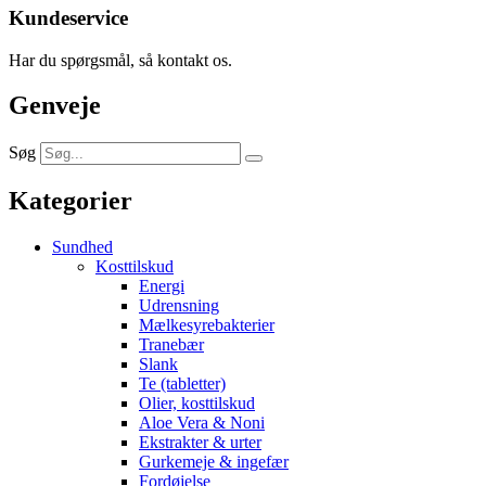
Kundeservice
Har du spørgsmål, så kontakt os.
Genveje
Søg
Kategorier
Sundhed
Kosttilskud
Energi
Udrensning
Mælkesyrebakterier
Tranebær
Slank
Te (tabletter)
Olier, kosttilskud
Aloe Vera & Noni
Ekstrakter & urter
Gurkemeje & ingefær
Fordøjelse