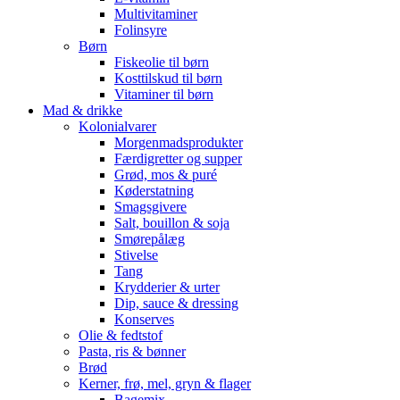
Multivitaminer
Folinsyre
Børn
Fiskeolie til børn
Kosttilskud til børn
Vitaminer til børn
Mad & drikke
Kolonialvarer
Morgenmadsprodukter
Færdigretter og supper
Grød, mos & puré
Køderstatning
Smagsgivere
Salt, bouillon & soja
Smørepålæg
Stivelse
Tang
Krydderier & urter
Dip, sauce & dressing
Konserves
Olie & fedtstof
Pasta, ris & bønner
Brød
Kerner, frø, mel, gryn & flager
Bagemix