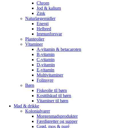
Chrom
Jod & kalium
Zink
Naturlægemidler
Energi
Helbred
Immunforsvar
Planteolier
Vitaminer
A-vitamin & betacaroten
B-vitamin
C-vitamin
D-vitamin
E-vitamin
Multivitaminer
Folinsyre
Børn
Fiskeolie til børn
Kosttilskud til børn
Vitaminer til børn
Mad & drikke
Kolonialvarer
Morgenmadsprodukter
Færdigretter og supper
Grød, mos & puré