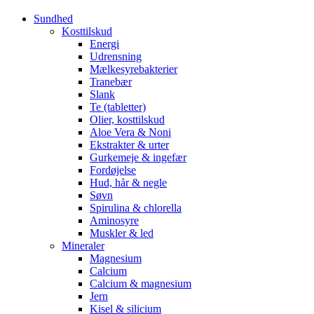
Sundhed
Kosttilskud
Energi
Udrensning
Mælkesyrebakterier
Tranebær
Slank
Te (tabletter)
Olier, kosttilskud
Aloe Vera & Noni
Ekstrakter & urter
Gurkemeje & ingefær
Fordøjelse
Hud, hår & negle
Søvn
Spirulina & chlorella
Aminosyre
Muskler & led
Mineraler
Magnesium
Calcium
Calcium & magnesium
Jern
Kisel & silicium