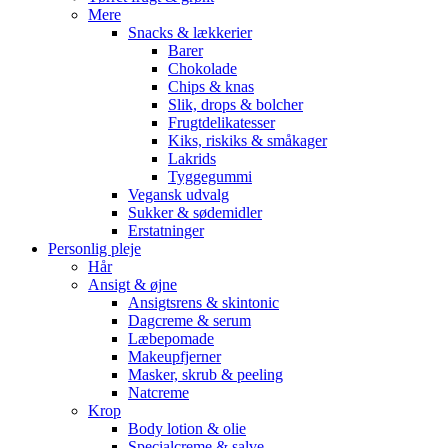
Mere
Snacks & lækkerier
Barer
Chokolade
Chips & knas
Slik, drops & bolcher
Frugtdelikatesser
Kiks, riskiks & småkager
Lakrids
Tyggegummi
Vegansk udvalg
Sukker & sødemidler
Erstatninger
Personlig pleje
Hår
Ansigt & øjne
Ansigtsrens & skintonic
Dagcreme & serum
Læbepomade
Makeupfjerner
Masker, skrub & peeling
Natcreme
Krop
Body lotion & olie
Specialcreme & salve