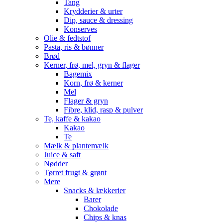
Tang
Krydderier & urter
Dip, sauce & dressing
Konserves
Olie & fedtstof
Pasta, ris & bønner
Brød
Kerner, frø, mel, gryn & flager
Bagemix
Korn, frø & kerner
Mel
Flager & gryn
Fibre, klid, rasp & pulver
Te, kaffe & kakao
Kakao
Te
Mælk & plantemælk
Juice & saft
Nødder
Tørret frugt & grønt
Mere
Snacks & lækkerier
Barer
Chokolade
Chips & knas