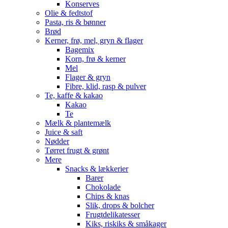
Konserves
Olie & fedtstof
Pasta, ris & bønner
Brød
Kerner, frø, mel, gryn & flager
Bagemix
Korn, frø & kerner
Mel
Flager & gryn
Fibre, klid, rasp & pulver
Te, kaffe & kakao
Kakao
Te
Mælk & plantemælk
Juice & saft
Nødder
Tørret frugt & grønt
Mere
Snacks & lækkerier
Barer
Chokolade
Chips & knas
Slik, drops & bolcher
Frugtdelikatesser
Kiks, riskiks & småkager