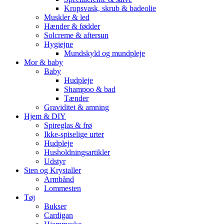
Kropsvask, skrub & badeolie
Muskler & led
Hænder & fødder
Solcreme & aftersun
Hygiejne
Mundskyld og mundpleje
Mor & baby
Baby
Hudpleje
Shampoo & bad
Tænder
Graviditet & amning
Hjem & DIY
Spireglas & frø
Ikke-spiselige urter
Hudpleje
Husholdningsartikler
Udstyr
Sten og Krystaller
Armbånd
Lommesten
Tøj
Bukser
Cardigan