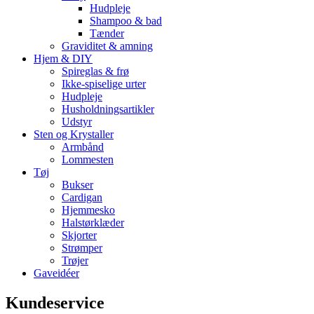
Hudpleje
Shampoo & bad
Tænder
Graviditet & amning
Hjem & DIY
Spireglas & frø
Ikke-spiselige urter
Hudpleje
Husholdningsartikler
Udstyr
Sten og Krystaller
Armbånd
Lommesten
Tøj
Bukser
Cardigan
Hjemmesko
Halstørklæder
Skjorter
Strømper
Trøjer
Gaveidéer
Kundeservice