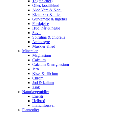
Te (tabletter)
Olier, kosttilskud
Aloe Vera & Noni
Ekstrakter & urter
Gurkemeje & ingefær
Fordøjelse
Hud, hår & negle
Søvn
Spirulina & chlorella
Aminosyre
Muskler & led
Mineraler
Magnesium
Calcium
Calcium & magnesium
Jern
Kisel & silicium
Chrom
Jod & kalium
Zink
Naturlægemidler
Energi
Helbred
Immunforsvar
Planteolier