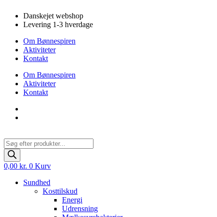
Videre
Danskejet webshop
til
Levering 1-3 hverdage
indhold
Om Bønnespiren
Aktiviteter
Kontakt
Om Bønnespiren
Aktiviteter
Kontakt
Products
search
0,00
kr.
0
Kurv
Sundhed
Kosttilskud
Energi
Udrensning