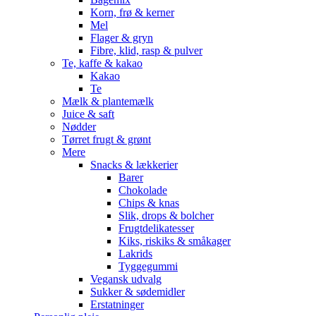
Korn, frø & kerner
Mel
Flager & gryn
Fibre, klid, rasp & pulver
Te, kaffe & kakao
Kakao
Te
Mælk & plantemælk
Juice & saft
Nødder
Tørret frugt & grønt
Mere
Snacks & lækkerier
Barer
Chokolade
Chips & knas
Slik, drops & bolcher
Frugtdelikatesser
Kiks, riskiks & småkager
Lakrids
Tyggegummi
Vegansk udvalg
Sukker & sødemidler
Erstatninger