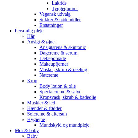
Lakrids
Tyggegummi
Vegansk udvalg
Sukker & sødemidler
Erstatninger
Personlig pleje
Hår
Ansigt & øjne
Ansigtsrens & skintonic
Dagcreme & serum
Læbepomade
Makeupfjerner
Masker, skrub & peeling
Natcreme
Krop
Body lotion & olie
Specialcreme & salve
Kropsvask, skrub & badeolie
Muskler & led
Hænder & fødder
Solcreme & aftersun
Hygiejne
Mundskyld og mundpleje
Mor & baby
Baby