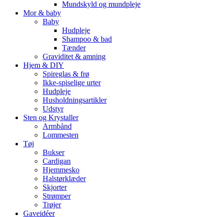
Mundskyld og mundpleje
Mor & baby
Baby
Hudpleje
Shampoo & bad
Tænder
Graviditet & amning
Hjem & DIY
Spireglas & frø
Ikke-spiselige urter
Hudpleje
Husholdningsartikler
Udstyr
Sten og Krystaller
Armbånd
Lommesten
Tøj
Bukser
Cardigan
Hjemmesko
Halstørklæder
Skjorter
Strømper
Trøjer
Gaveidéer