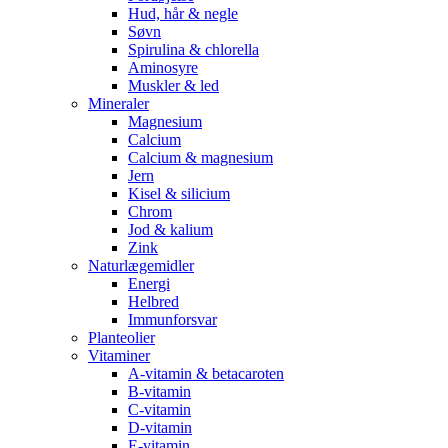
Hud, hår & negle
Søvn
Spirulina & chlorella
Aminosyre
Muskler & led
Mineraler
Magnesium
Calcium
Calcium & magnesium
Jern
Kisel & silicium
Chrom
Jod & kalium
Zink
Naturlægemidler
Energi
Helbred
Immunforsvar
Planteolier
Vitaminer
A-vitamin & betacaroten
B-vitamin
C-vitamin
D-vitamin
E-vitamin