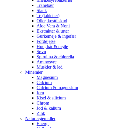
Mælkesyrebakterier
Tranebær
Slank
Te (tabletter)
Olier, kosttilskud
Aloe Vera & Noni
Ekstrakter & urter
Gurkemeje & ingefær
Fordøjelse
Hud, hår & negle
Søvn
Spirulina & chlorella
Aminosyre
Muskler & led
Mineraler
Magnesium
Calcium
Calcium & magnesium
Jern
Kisel & silicium
Chrom
Jod & kalium
Zink
Naturlægemidler
Energi