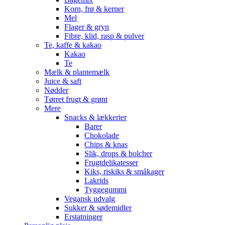
Korn, frø & kerner
Mel
Flager & gryn
Fibre, klid, rasp & pulver
Te, kaffe & kakao
Kakao
Te
Mælk & plantemælk
Juice & saft
Nødder
Tørret frugt & grønt
Mere
Snacks & lækkerier
Barer
Chokolade
Chips & knas
Slik, drops & bolcher
Frugtdelikatesser
Kiks, riskiks & småkager
Lakrids
Tyggegummi
Vegansk udvalg
Sukker & sødemidler
Erstatninger