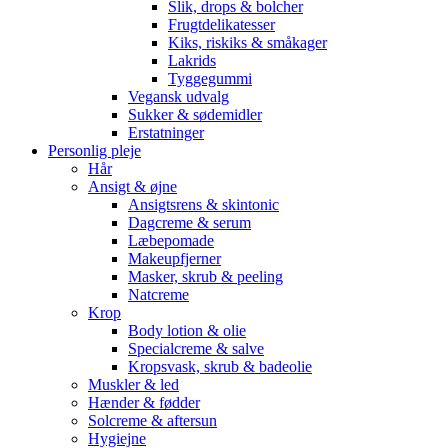
Slik, drops & bolcher
Frugtdelikatesser
Kiks, riskiks & småkager
Lakrids
Tyggegummi
Vegansk udvalg
Sukker & sødemidler
Erstatninger
Personlig pleje
Hår
Ansigt & øjne
Ansigtsrens & skintonic
Dagcreme & serum
Læbepomade
Makeupfjerner
Masker, skrub & peeling
Natcreme
Krop
Body lotion & olie
Specialcreme & salve
Kropsvask, skrub & badeolie
Muskler & led
Hænder & fødder
Solcreme & aftersun
Hygiejne