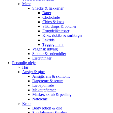
Mere
Snacks & lækkerier
Barer
Chokolade
Chips & knas
Slik, drops & bolcher
Frugtdelikatesser
Kiks, riskiks & småkager
Lakrids
Tyggegummi
Vegansk udvalg
Sukker & sødemidler
Erstatninger
Personlig pleje
Hår
Ansigt & øjne
Ansigtsrens & skintonic
Dagcreme & serum
Læbepomade
Makeupfjerner
Masker, skrub & peeling
Natcreme
Krop
Body lotion & olie
Specialcreme & salve