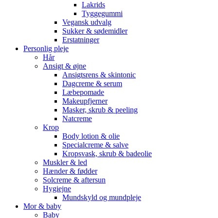
Lakrids
Tyggegummi
Vegansk udvalg
Sukker & sødemidler
Erstatninger
Personlig pleje
Hår
Ansigt & øjne
Ansigtsrens & skintonic
Dagcreme & serum
Læbepomade
Makeupfjerner
Masker, skrub & peeling
Natcreme
Krop
Body lotion & olie
Specialcreme & salve
Kropsvask, skrub & badeolie
Muskler & led
Hænder & fødder
Solcreme & aftersun
Hygiejne
Mundskyld og mundpleje
Mor & baby
Baby