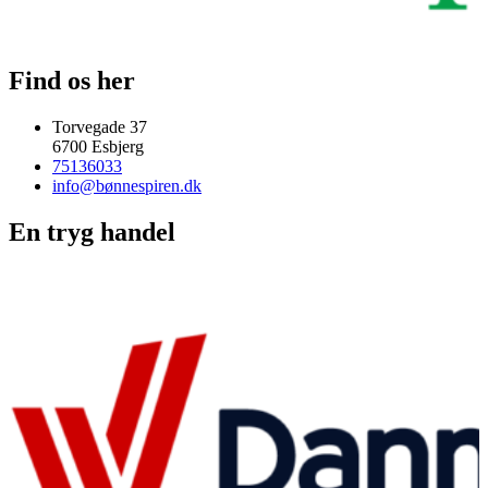
Find os her
Torvegade 37
6700 Esbjerg
75136033
info@bønnespiren.dk
En tryg handel