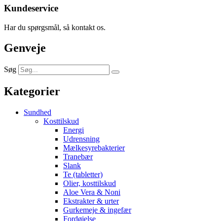
Kundeservice
Har du spørgsmål, så kontakt os.
Genveje
Søg
Kategorier
Sundhed
Kosttilskud
Energi
Udrensning
Mælkesyrebakterier
Tranebær
Slank
Te (tabletter)
Olier, kosttilskud
Aloe Vera & Noni
Ekstrakter & urter
Gurkemeje & ingefær
Fordøjelse