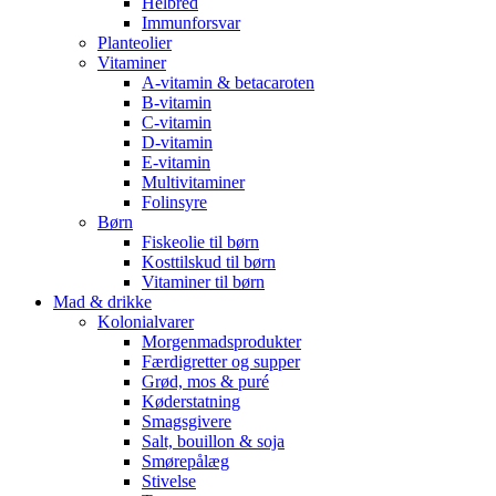
Helbred
Immunforsvar
Planteolier
Vitaminer
A-vitamin & betacaroten
B-vitamin
C-vitamin
D-vitamin
E-vitamin
Multivitaminer
Folinsyre
Børn
Fiskeolie til børn
Kosttilskud til børn
Vitaminer til børn
Mad & drikke
Kolonialvarer
Morgenmadsprodukter
Færdigretter og supper
Grød, mos & puré
Køderstatning
Smagsgivere
Salt, bouillon & soja
Smørepålæg
Stivelse