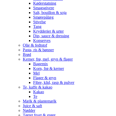
Køderstatning
Smagsgivere
Salt, bouillon & soja
Smørepålæg
Stivelse
Tang
Krydderier & urter
Dip, sauce & dressing
Konserves
Olie & fedtstof
Pasta, ris & bønner
Brød
Kerner, frø, mel, gryn & flager
Bagemix
Korn, frø & kerner
Mel
Flager & gryn
Fibre, klid, rasp & pulver
Te, kaffe & kakao
Kakao
Te
Mælk & plantemælk
Juice & saft
Nødder
Tørret frugt & grønt