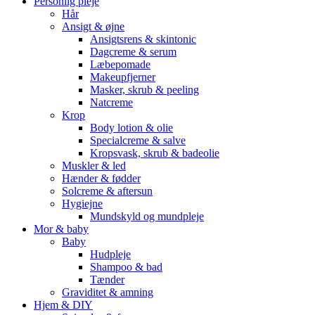
Personlig pleje
Hår
Ansigt & øjne
Ansigtsrens & skintonic
Dagcreme & serum
Læbepomade
Makeupfjerner
Masker, skrub & peeling
Natcreme
Krop
Body lotion & olie
Specialcreme & salve
Kropsvask, skrub & badeolie
Muskler & led
Hænder & fødder
Solcreme & aftersun
Hygiejne
Mundskyld og mundpleje
Mor & baby
Baby
Hudpleje
Shampoo & bad
Tænder
Graviditet & amning
Hjem & DIY