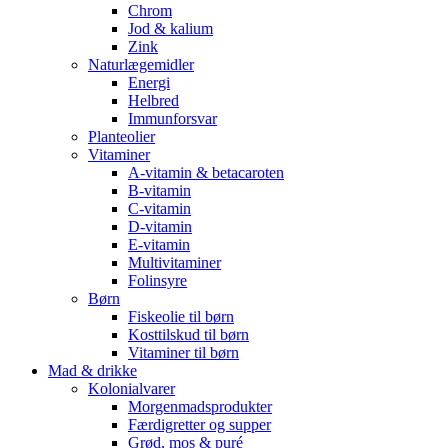
Chrom
Jod & kalium
Zink
Naturlægemidler
Energi
Helbred
Immunforsvar
Planteolier
Vitaminer
A-vitamin & betacaroten
B-vitamin
C-vitamin
D-vitamin
E-vitamin
Multivitaminer
Folinsyre
Børn
Fiskeolie til børn
Kosttilskud til børn
Vitaminer til børn
Mad & drikke
Kolonialvarer
Morgenmadsprodukter
Færdigretter og supper
Grød, mos & puré