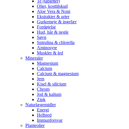
Te (tabletter)
Olier, kosttilskud
Aloe Vera & Noni
Ekstrakter & urter
Gurkemeje & ingefær
Fordøjelse
Hud, hår & negle
Søvn
Spirulina & chlorella
Aminosyre
Muskler & led
Mineraler
Magnesium
Calcium
Calcium & magnesium
Jern
Kisel & silicium
Chrom
Jod & kalium
Zink
Naturlægemidler
Energi
Helbred
Immunforsvar
Planteolier