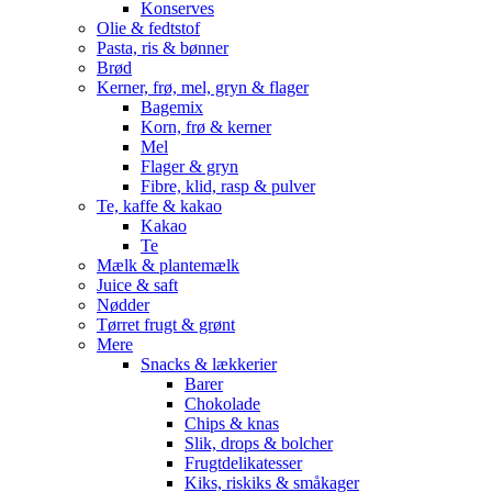
Konserves
Olie & fedtstof
Pasta, ris & bønner
Brød
Kerner, frø, mel, gryn & flager
Bagemix
Korn, frø & kerner
Mel
Flager & gryn
Fibre, klid, rasp & pulver
Te, kaffe & kakao
Kakao
Te
Mælk & plantemælk
Juice & saft
Nødder
Tørret frugt & grønt
Mere
Snacks & lækkerier
Barer
Chokolade
Chips & knas
Slik, drops & bolcher
Frugtdelikatesser
Kiks, riskiks & småkager