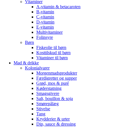
Vitaminer
A-vitamin & betacaroten
B-vitamin
C-vitamin
D-vitamin
E-vitamin
Multivitaminer
Folinsyre
Børn
Fiskeolie til børn
Kosttilskud til børn
Vitaminer til børn
Mad & drikke
Kolonialvarer
Morgenmadsprodukter
Færdigretter og supper
Grød, mos & puré
Køderstatning
Smagsgivere
Salt, bouillon & soja
Smørepålæg
Stivelse
Tang
Krydderier & urter
Dip, sauce & dressing