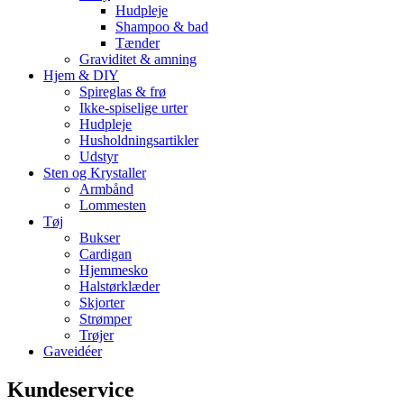
Hudpleje
Shampoo & bad
Tænder
Graviditet & amning
Hjem & DIY
Spireglas & frø
Ikke-spiselige urter
Hudpleje
Husholdningsartikler
Udstyr
Sten og Krystaller
Armbånd
Lommesten
Tøj
Bukser
Cardigan
Hjemmesko
Halstørklæder
Skjorter
Strømper
Trøjer
Gaveidéer
Kundeservice