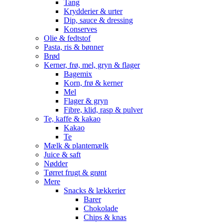
Tang
Krydderier & urter
Dip, sauce & dressing
Konserves
Olie & fedtstof
Pasta, ris & bønner
Brød
Kerner, frø, mel, gryn & flager
Bagemix
Korn, frø & kerner
Mel
Flager & gryn
Fibre, klid, rasp & pulver
Te, kaffe & kakao
Kakao
Te
Mælk & plantemælk
Juice & saft
Nødder
Tørret frugt & grønt
Mere
Snacks & lækkerier
Barer
Chokolade
Chips & knas