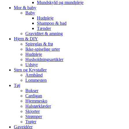
Mundskyld og mundpleje
Mor & baby
Baby
Hudpleje
Shampoo & bad
Tænder
Graviditet & amning
Hjem & DIY
Spireglas & frø
Ikke-spiselige urter
Hudpleje
Husholdningsartikler
Udstyr
Sten og Krystaller
Armbånd
Lommesten
Tøj
Bukser
Cardigan
Hjemmesko
Halstørklæder
Skjorter
Strømper
Trøjer
Gaveidéer