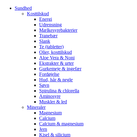
Sundhed
Kosttilskud
Energi
Udrensning
Mælkesyrebakterier
Tranebær
Slank
Te (tabletter)
Olier, kosttilskud
Aloe Vera & Noni
Ekstrakter & urter
Gurkemeje & ingefær
Fordøjelse
Hud, hår & negle
Søvn
Spirulina & chlorella
Aminosyre
Muskler & led
Mineraler
Magnesium
Calcium
Calcium & magnesium
Jern
Kisel & silicium