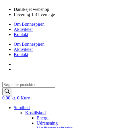
Videre
Danskejet webshop
til
Levering 1-3 hverdage
indhold
Om Bønnespiren
Aktiviteter
Kontakt
Om Bønnespiren
Aktiviteter
Kontakt
Products
search
0,00
kr.
0
Kurv
Sundhed
Kosttilskud
Energi
Udrensning