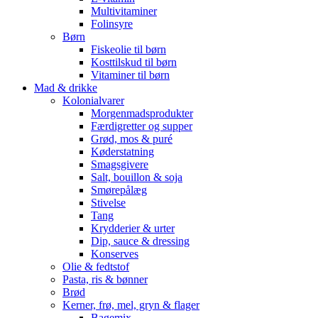
Multivitaminer
Folinsyre
Børn
Fiskeolie til børn
Kosttilskud til børn
Vitaminer til børn
Mad & drikke
Kolonialvarer
Morgenmadsprodukter
Færdigretter og supper
Grød, mos & puré
Køderstatning
Smagsgivere
Salt, bouillon & soja
Smørepålæg
Stivelse
Tang
Krydderier & urter
Dip, sauce & dressing
Konserves
Olie & fedtstof
Pasta, ris & bønner
Brød
Kerner, frø, mel, gryn & flager
Bagemix