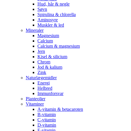
Hud, hår & negle
Søvn
Spirulina & chlorella
Aminosyre
Muskler & led
Mineraler
Magnesium
Calcium
Calcium & magnesium
Jern
Kisel & silicium
Chrom
Jod & kalium
Zink
Naturlægemidler
Energi
Helbred
Immunforsvar
Planteolier
Vitaminer
A-vitamin & betacaroten
B-vitamin
C-vitamin
D-vitamin
E-vitamin