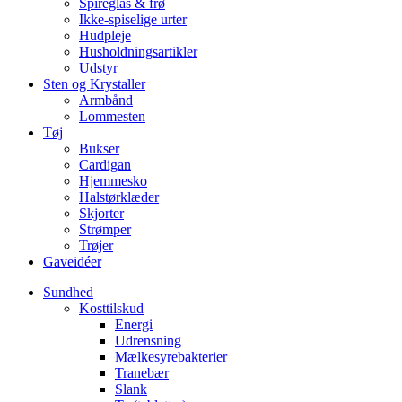
Spireglas & frø
Ikke-spiselige urter
Hudpleje
Husholdningsartikler
Udstyr
Sten og Krystaller
Armbånd
Lommesten
Tøj
Bukser
Cardigan
Hjemmesko
Halstørklæder
Skjorter
Strømper
Trøjer
Gaveidéer
Sundhed
Kosttilskud
Energi
Udrensning
Mælkesyrebakterier
Tranebær
Slank