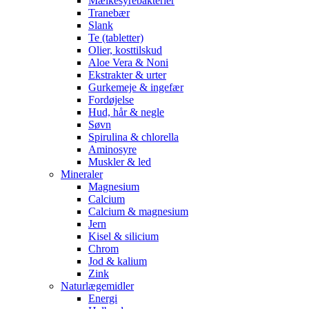
Mælkesyrebakterier
Tranebær
Slank
Te (tabletter)
Olier, kosttilskud
Aloe Vera & Noni
Ekstrakter & urter
Gurkemeje & ingefær
Fordøjelse
Hud, hår & negle
Søvn
Spirulina & chlorella
Aminosyre
Muskler & led
Mineraler
Magnesium
Calcium
Calcium & magnesium
Jern
Kisel & silicium
Chrom
Jod & kalium
Zink
Naturlægemidler
Energi