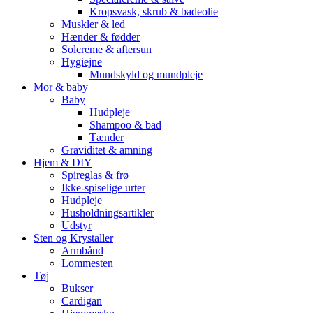
Kropsvask, skrub & badeolie
Muskler & led
Hænder & fødder
Solcreme & aftersun
Hygiejne
Mundskyld og mundpleje
Mor & baby
Baby
Hudpleje
Shampoo & bad
Tænder
Graviditet & amning
Hjem & DIY
Spireglas & frø
Ikke-spiselige urter
Hudpleje
Husholdningsartikler
Udstyr
Sten og Krystaller
Armbånd
Lommesten
Tøj
Bukser
Cardigan