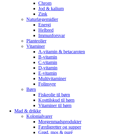
Chrom
Jod & kalium
Zink
Naturlægemidler
Energi
Helbred
Immunforsvar
Planteolier
Vitaminer
A-vitamin & betacaroten
B-vitamin
C-vitamin
D-vitamin
E-vitamin
Multivitaminer
Folinsyre
Børn
Fiskeolie til børn
Kosttilskud til børn
Vitaminer til børn
Mad & drikke
Kolonialvarer
Morgenmadsprodukter
Færdigretter og supper
Grød, mos & puré