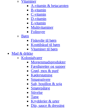
Vitaminer
A-vitamin & betacaroten
B-vitamin
C-vitamin
D-vitamin
E-vitamin
Multivitaminer
Folinsyre
Børn
Fiskeolie til børn
Kosttilskud til børn
Vitaminer til børn
Mad & drikke
Kolonialvarer
Morgenmadsprodukter
Færdigretter og supper
Grød, mos & puré
Køderstatning
Smagsgivere
Salt, bouillon & soja
Smørepålæg
Stivelse
Tang
Krydderier & urter
Dip, sauce & dressing