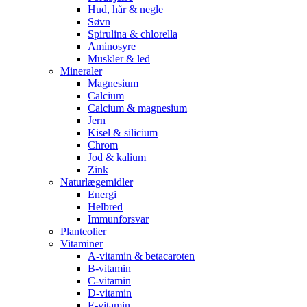
Hud, hår & negle
Søvn
Spirulina & chlorella
Aminosyre
Muskler & led
Mineraler
Magnesium
Calcium
Calcium & magnesium
Jern
Kisel & silicium
Chrom
Jod & kalium
Zink
Naturlægemidler
Energi
Helbred
Immunforsvar
Planteolier
Vitaminer
A-vitamin & betacaroten
B-vitamin
C-vitamin
D-vitamin
E-vitamin