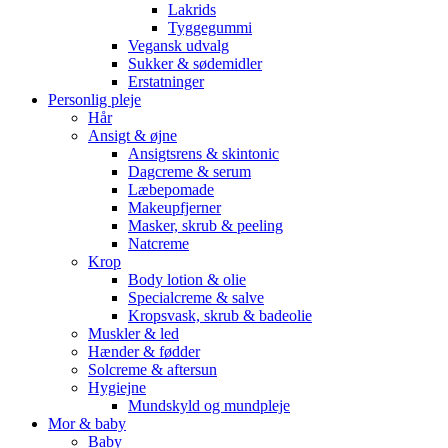
Lakrids
Tyggegummi
Vegansk udvalg
Sukker & sødemidler
Erstatninger
Personlig pleje
Hår
Ansigt & øjne
Ansigtsrens & skintonic
Dagcreme & serum
Læbepomade
Makeupfjerner
Masker, skrub & peeling
Natcreme
Krop
Body lotion & olie
Specialcreme & salve
Kropsvask, skrub & badeolie
Muskler & led
Hænder & fødder
Solcreme & aftersun
Hygiejne
Mundskyld og mundpleje
Mor & baby
Baby