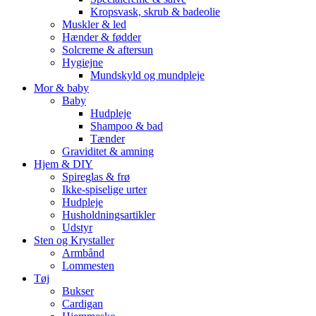
Kropsvask, skrub & badeolie
Muskler & led
Hænder & fødder
Solcreme & aftersun
Hygiejne
Mundskyld og mundpleje
Mor & baby
Baby
Hudpleje
Shampoo & bad
Tænder
Graviditet & amning
Hjem & DIY
Spireglas & frø
Ikke-spiselige urter
Hudpleje
Husholdningsartikler
Udstyr
Sten og Krystaller
Armbånd
Lommesten
Tøj
Bukser
Cardigan