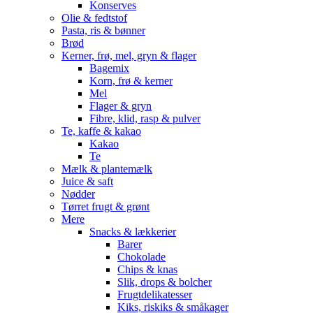
Konserves
Olie & fedtstof
Pasta, ris & bønner
Brød
Kerner, frø, mel, gryn & flager
Bagemix
Korn, frø & kerner
Mel
Flager & gryn
Fibre, klid, rasp & pulver
Te, kaffe & kakao
Kakao
Te
Mælk & plantemælk
Juice & saft
Nødder
Tørret frugt & grønt
Mere
Snacks & lækkerier
Barer
Chokolade
Chips & knas
Slik, drops & bolcher
Frugtdelikatesser
Kiks, riskiks & småkager