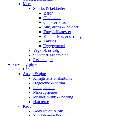
Mere
Snacks & lækkerier
Barer
Chokolade
Chips & knas
Slik, drops & bolcher
Frugtdelikatesser
Kiks, riskiks & småkager
Lakrids
Tyggegummi
Vegansk udvalg
Sukker & sødemidler
Erstatninger
Personlig pleje
Hår
Ansigt & øjne
Ansigtsrens & skintonic
Dagcreme & serum
Læbepomade
Makeupfjerner
Masker, skrub & peeling
Natcreme
Krop
Body lotion & olie
Specialcreme & salve