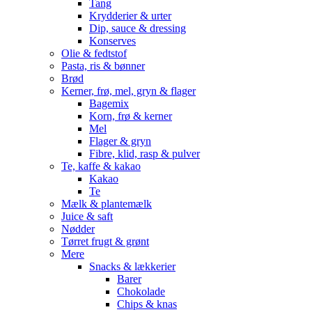
Tang
Krydderier & urter
Dip, sauce & dressing
Konserves
Olie & fedtstof
Pasta, ris & bønner
Brød
Kerner, frø, mel, gryn & flager
Bagemix
Korn, frø & kerner
Mel
Flager & gryn
Fibre, klid, rasp & pulver
Te, kaffe & kakao
Kakao
Te
Mælk & plantemælk
Juice & saft
Nødder
Tørret frugt & grønt
Mere
Snacks & lækkerier
Barer
Chokolade
Chips & knas