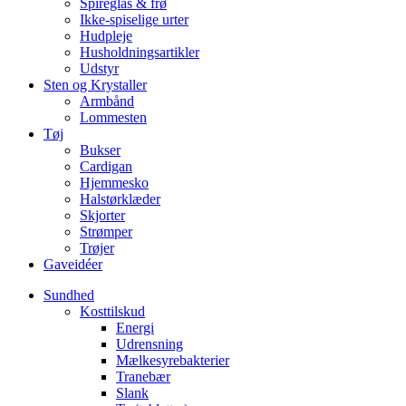
Spireglas & frø
Ikke-spiselige urter
Hudpleje
Husholdningsartikler
Udstyr
Sten og Krystaller
Armbånd
Lommesten
Tøj
Bukser
Cardigan
Hjemmesko
Halstørklæder
Skjorter
Strømper
Trøjer
Gaveidéer
Sundhed
Kosttilskud
Energi
Udrensning
Mælkesyrebakterier
Tranebær
Slank