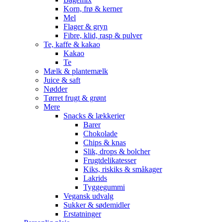
Korn, frø & kerner
Mel
Flager & gryn
Fibre, klid, rasp & pulver
Te, kaffe & kakao
Kakao
Te
Mælk & plantemælk
Juice & saft
Nødder
Tørret frugt & grønt
Mere
Snacks & lækkerier
Barer
Chokolade
Chips & knas
Slik, drops & bolcher
Frugtdelikatesser
Kiks, riskiks & småkager
Lakrids
Tyggegummi
Vegansk udvalg
Sukker & sødemidler
Erstatninger