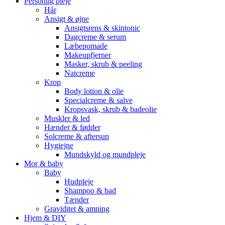
Personlig pleje
Hår
Ansigt & øjne
Ansigtsrens & skintonic
Dagcreme & serum
Læbepomade
Makeupfjerner
Masker, skrub & peeling
Natcreme
Krop
Body lotion & olie
Specialcreme & salve
Kropsvask, skrub & badeolie
Muskler & led
Hænder & fødder
Solcreme & aftersun
Hygiejne
Mundskyld og mundpleje
Mor & baby
Baby
Hudpleje
Shampoo & bad
Tænder
Graviditet & amning
Hjem & DIY