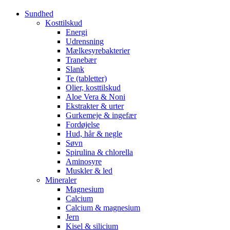
Sundhed
Kosttilskud
Energi
Udrensning
Mælkesyrebakterier
Tranebær
Slank
Te (tabletter)
Olier, kosttilskud
Aloe Vera & Noni
Ekstrakter & urter
Gurkemeje & ingefær
Fordøjelse
Hud, hår & negle
Søvn
Spirulina & chlorella
Aminosyre
Muskler & led
Mineraler
Magnesium
Calcium
Calcium & magnesium
Jern
Kisel & silicium