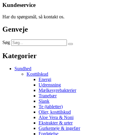
Kundeservice
Har du spørgsmål, så kontakt os.
Genveje
Søg
Kategorier
Sundhed
Kosttilskud
Energi
Udrensning
Mælkesyrebakterier
Tranebær
Slank
Te (tabletter)
Olier, kosttilskud
Aloe Vera & Noni
Ekstrakter & urter
Gurkemeje & ingefær
Fordøjelse