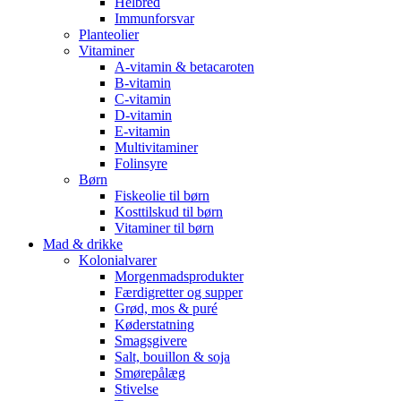
Helbred
Immunforsvar
Planteolier
Vitaminer
A-vitamin & betacaroten
B-vitamin
C-vitamin
D-vitamin
E-vitamin
Multivitaminer
Folinsyre
Børn
Fiskeolie til børn
Kosttilskud til børn
Vitaminer til børn
Mad & drikke
Kolonialvarer
Morgenmadsprodukter
Færdigretter og supper
Grød, mos & puré
Køderstatning
Smagsgivere
Salt, bouillon & soja
Smørepålæg
Stivelse