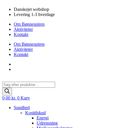
Videre
Danskejet webshop
til
Levering 1-3 hverdage
indhold
Om Bønnespiren
Aktiviteter
Kontakt
Om Bønnespiren
Aktiviteter
Kontakt
Products
search
0,00
kr.
0
Kurv
Sundhed
Kosttilskud
Energi
Udrensning