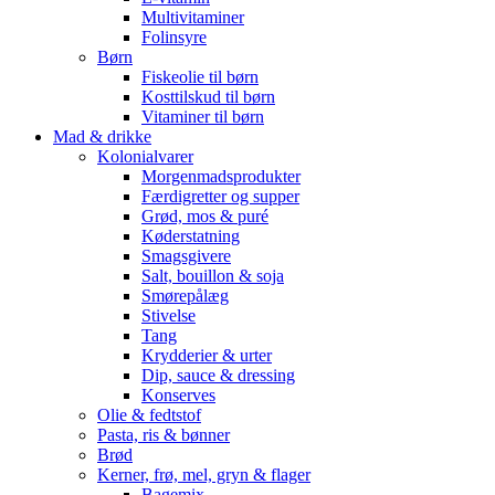
Multivitaminer
Folinsyre
Børn
Fiskeolie til børn
Kosttilskud til børn
Vitaminer til børn
Mad & drikke
Kolonialvarer
Morgenmadsprodukter
Færdigretter og supper
Grød, mos & puré
Køderstatning
Smagsgivere
Salt, bouillon & soja
Smørepålæg
Stivelse
Tang
Krydderier & urter
Dip, sauce & dressing
Konserves
Olie & fedtstof
Pasta, ris & bønner
Brød
Kerner, frø, mel, gryn & flager
Bagemix