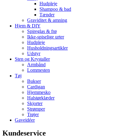
Hudpleje
Shampoo & bad
Tænder
Graviditet & amning
Hjem & DIY
Spireglas & frø
Ikke-spiselige urter
Hudpleje
Husholdningsartikler
Udstyr
Sten og Krystaller
Armbånd
Lommesten
Tøj
Bukser
Cardigan
Hjemmesko
Halstørklæder
Skjorter
Strømper
Trøjer
Gaveidéer
Kundeservice