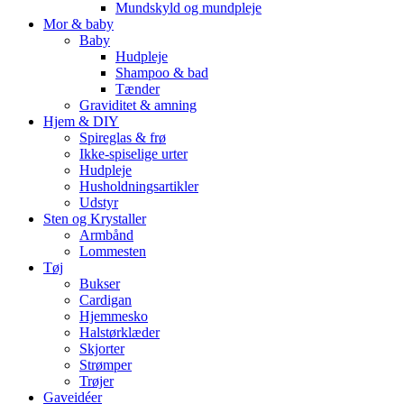
Mundskyld og mundpleje
Mor & baby
Baby
Hudpleje
Shampoo & bad
Tænder
Graviditet & amning
Hjem & DIY
Spireglas & frø
Ikke-spiselige urter
Hudpleje
Husholdningsartikler
Udstyr
Sten og Krystaller
Armbånd
Lommesten
Tøj
Bukser
Cardigan
Hjemmesko
Halstørklæder
Skjorter
Strømper
Trøjer
Gaveidéer