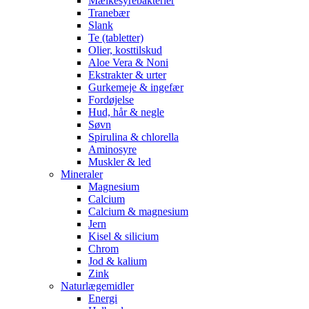
Mælkesyrebakterier
Tranebær
Slank
Te (tabletter)
Olier, kosttilskud
Aloe Vera & Noni
Ekstrakter & urter
Gurkemeje & ingefær
Fordøjelse
Hud, hår & negle
Søvn
Spirulina & chlorella
Aminosyre
Muskler & led
Mineraler
Magnesium
Calcium
Calcium & magnesium
Jern
Kisel & silicium
Chrom
Jod & kalium
Zink
Naturlægemidler
Energi