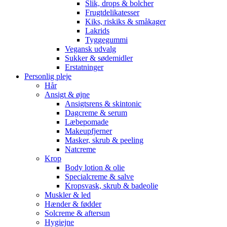
Slik, drops & bolcher
Frugtdelikatesser
Kiks, riskiks & småkager
Lakrids
Tyggegummi
Vegansk udvalg
Sukker & sødemidler
Erstatninger
Personlig pleje
Hår
Ansigt & øjne
Ansigtsrens & skintonic
Dagcreme & serum
Læbepomade
Makeupfjerner
Masker, skrub & peeling
Natcreme
Krop
Body lotion & olie
Specialcreme & salve
Kropsvask, skrub & badeolie
Muskler & led
Hænder & fødder
Solcreme & aftersun
Hygiejne