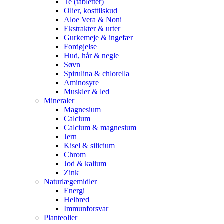
Te (tabletter)
Olier, kosttilskud
Aloe Vera & Noni
Ekstrakter & urter
Gurkemeje & ingefær
Fordøjelse
Hud, hår & negle
Søvn
Spirulina & chlorella
Aminosyre
Muskler & led
Mineraler
Magnesium
Calcium
Calcium & magnesium
Jern
Kisel & silicium
Chrom
Jod & kalium
Zink
Naturlægemidler
Energi
Helbred
Immunforsvar
Planteolier