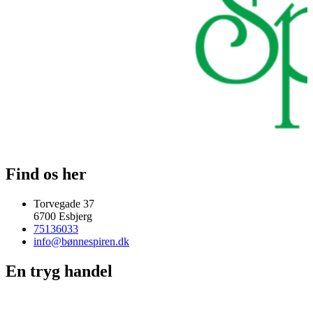
Find os her
Torvegade 37
6700 Esbjerg
75136033
info@bønnespiren.dk
En tryg handel