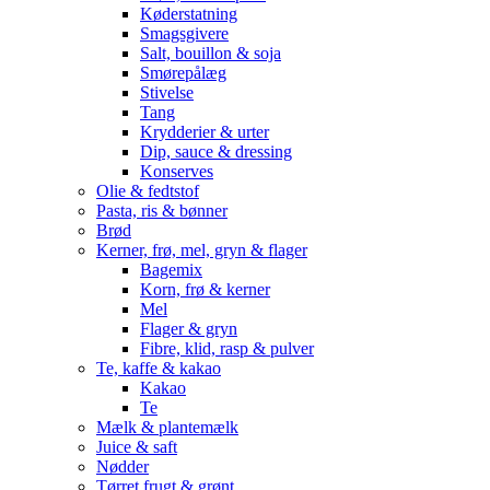
Køderstatning
Smagsgivere
Salt, bouillon & soja
Smørepålæg
Stivelse
Tang
Krydderier & urter
Dip, sauce & dressing
Konserves
Olie & fedtstof
Pasta, ris & bønner
Brød
Kerner, frø, mel, gryn & flager
Bagemix
Korn, frø & kerner
Mel
Flager & gryn
Fibre, klid, rasp & pulver
Te, kaffe & kakao
Kakao
Te
Mælk & plantemælk
Juice & saft
Nødder
Tørret frugt & grønt