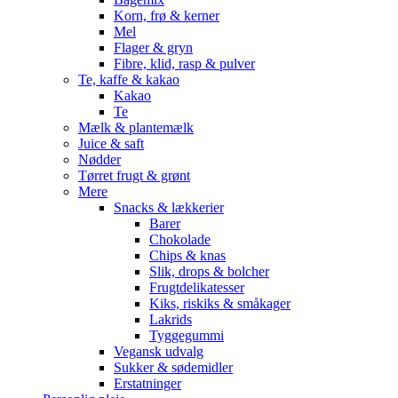
Korn, frø & kerner
Mel
Flager & gryn
Fibre, klid, rasp & pulver
Te, kaffe & kakao
Kakao
Te
Mælk & plantemælk
Juice & saft
Nødder
Tørret frugt & grønt
Mere
Snacks & lækkerier
Barer
Chokolade
Chips & knas
Slik, drops & bolcher
Frugtdelikatesser
Kiks, riskiks & småkager
Lakrids
Tyggegummi
Vegansk udvalg
Sukker & sødemidler
Erstatninger