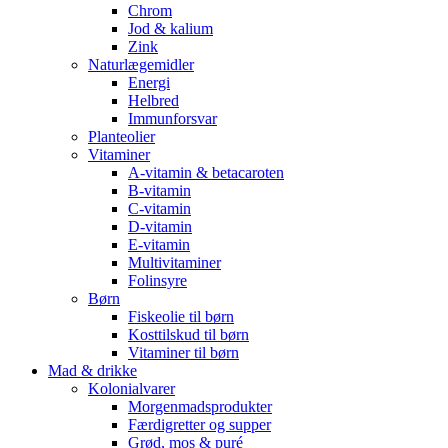
Chrom
Jod & kalium
Zink
Naturlægemidler
Energi
Helbred
Immunforsvar
Planteolier
Vitaminer
A-vitamin & betacaroten
B-vitamin
C-vitamin
D-vitamin
E-vitamin
Multivitaminer
Folinsyre
Børn
Fiskeolie til børn
Kosttilskud til børn
Vitaminer til børn
Mad & drikke
Kolonialvarer
Morgenmadsprodukter
Færdigretter og supper
Grød, mos & puré