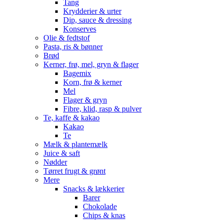
Tang
Krydderier & urter
Dip, sauce & dressing
Konserves
Olie & fedtstof
Pasta, ris & bønner
Brød
Kerner, frø, mel, gryn & flager
Bagemix
Korn, frø & kerner
Mel
Flager & gryn
Fibre, klid, rasp & pulver
Te, kaffe & kakao
Kakao
Te
Mælk & plantemælk
Juice & saft
Nødder
Tørret frugt & grønt
Mere
Snacks & lækkerier
Barer
Chokolade
Chips & knas