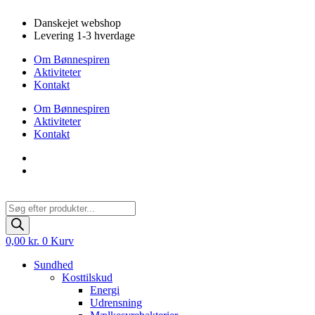
Videre
Danskejet webshop
til
Levering 1-3 hverdage
indhold
Om Bønnespiren
Aktiviteter
Kontakt
Om Bønnespiren
Aktiviteter
Kontakt
Products
search
0,00
kr.
0
Kurv
Sundhed
Kosttilskud
Energi
Udrensning