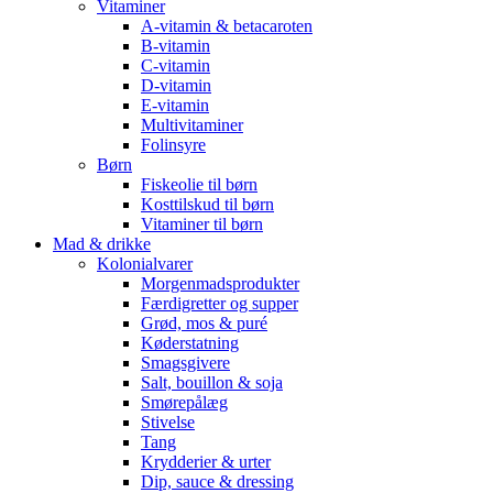
Vitaminer
A-vitamin & betacaroten
B-vitamin
C-vitamin
D-vitamin
E-vitamin
Multivitaminer
Folinsyre
Børn
Fiskeolie til børn
Kosttilskud til børn
Vitaminer til børn
Mad & drikke
Kolonialvarer
Morgenmadsprodukter
Færdigretter og supper
Grød, mos & puré
Køderstatning
Smagsgivere
Salt, bouillon & soja
Smørepålæg
Stivelse
Tang
Krydderier & urter
Dip, sauce & dressing