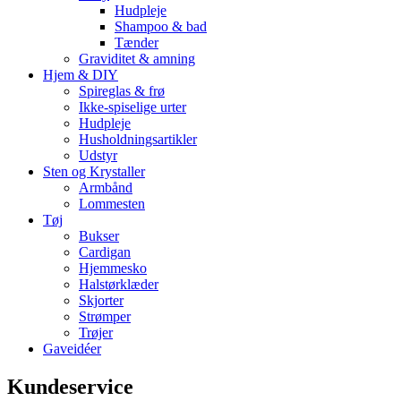
Hudpleje
Shampoo & bad
Tænder
Graviditet & amning
Hjem & DIY
Spireglas & frø
Ikke-spiselige urter
Hudpleje
Husholdningsartikler
Udstyr
Sten og Krystaller
Armbånd
Lommesten
Tøj
Bukser
Cardigan
Hjemmesko
Halstørklæder
Skjorter
Strømper
Trøjer
Gaveidéer
Kundeservice