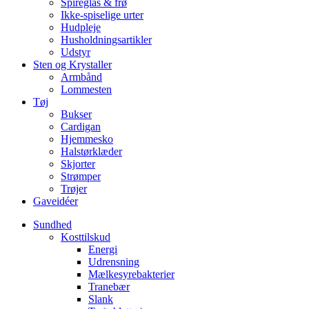
Spireglas & frø
Ikke-spiselige urter
Hudpleje
Husholdningsartikler
Udstyr
Sten og Krystaller
Armbånd
Lommesten
Tøj
Bukser
Cardigan
Hjemmesko
Halstørklæder
Skjorter
Strømper
Trøjer
Gaveidéer
Sundhed
Kosttilskud
Energi
Udrensning
Mælkesyrebakterier
Tranebær
Slank