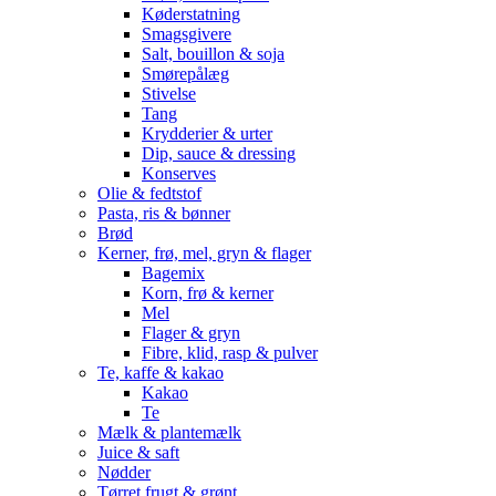
Køderstatning
Smagsgivere
Salt, bouillon & soja
Smørepålæg
Stivelse
Tang
Krydderier & urter
Dip, sauce & dressing
Konserves
Olie & fedtstof
Pasta, ris & bønner
Brød
Kerner, frø, mel, gryn & flager
Bagemix
Korn, frø & kerner
Mel
Flager & gryn
Fibre, klid, rasp & pulver
Te, kaffe & kakao
Kakao
Te
Mælk & plantemælk
Juice & saft
Nødder
Tørret frugt & grønt