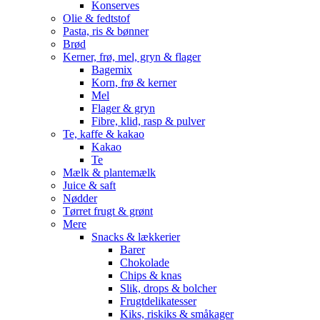
Konserves
Olie & fedtstof
Pasta, ris & bønner
Brød
Kerner, frø, mel, gryn & flager
Bagemix
Korn, frø & kerner
Mel
Flager & gryn
Fibre, klid, rasp & pulver
Te, kaffe & kakao
Kakao
Te
Mælk & plantemælk
Juice & saft
Nødder
Tørret frugt & grønt
Mere
Snacks & lækkerier
Barer
Chokolade
Chips & knas
Slik, drops & bolcher
Frugtdelikatesser
Kiks, riskiks & småkager