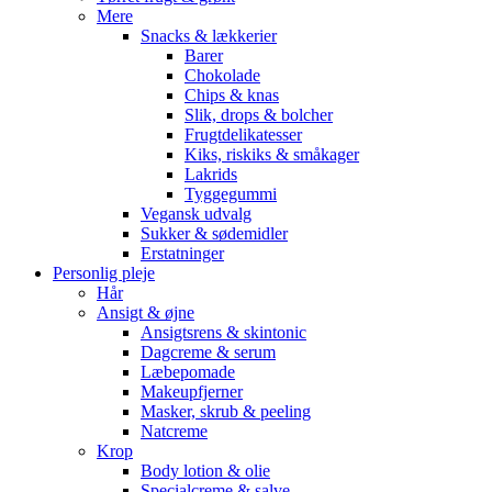
Mere
Snacks & lækkerier
Barer
Chokolade
Chips & knas
Slik, drops & bolcher
Frugtdelikatesser
Kiks, riskiks & småkager
Lakrids
Tyggegummi
Vegansk udvalg
Sukker & sødemidler
Erstatninger
Personlig pleje
Hår
Ansigt & øjne
Ansigtsrens & skintonic
Dagcreme & serum
Læbepomade
Makeupfjerner
Masker, skrub & peeling
Natcreme
Krop
Body lotion & olie
Specialcreme & salve