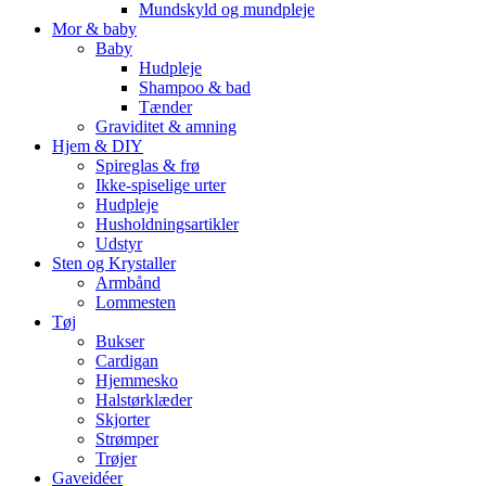
Mundskyld og mundpleje
Mor & baby
Baby
Hudpleje
Shampoo & bad
Tænder
Graviditet & amning
Hjem & DIY
Spireglas & frø
Ikke-spiselige urter
Hudpleje
Husholdningsartikler
Udstyr
Sten og Krystaller
Armbånd
Lommesten
Tøj
Bukser
Cardigan
Hjemmesko
Halstørklæder
Skjorter
Strømper
Trøjer
Gaveidéer