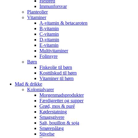
Helbred
Immunforsvar
Planteolier
Vitaminer
A-vitamin & betacaroten
B-vitamin
C-vitamin
D-vitamin
E-vitamin
Multivitaminer
Folinsyre
Børn
Fiskeolie til børn
Kosttilskud til børn
Vitaminer til børn
Mad & drikke
Kolonialvarer
Morgenmadsprodukter
Færdigretter og supper
Grød, mos & puré
Køderstatning
Smagsgivere
Salt, bouillon & soja
Smørepålæg
Stivelse