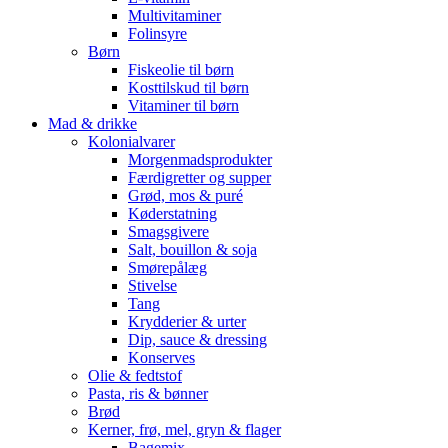
Multivitaminer
Folinsyre
Børn
Fiskeolie til børn
Kosttilskud til børn
Vitaminer til børn
Mad & drikke
Kolonialvarer
Morgenmadsprodukter
Færdigretter og supper
Grød, mos & puré
Køderstatning
Smagsgivere
Salt, bouillon & soja
Smørepålæg
Stivelse
Tang
Krydderier & urter
Dip, sauce & dressing
Konserves
Olie & fedtstof
Pasta, ris & bønner
Brød
Kerner, frø, mel, gryn & flager
Bagemix