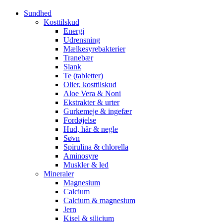
Sundhed
Kosttilskud
Energi
Udrensning
Mælkesyrebakterier
Tranebær
Slank
Te (tabletter)
Olier, kosttilskud
Aloe Vera & Noni
Ekstrakter & urter
Gurkemeje & ingefær
Fordøjelse
Hud, hår & negle
Søvn
Spirulina & chlorella
Aminosyre
Muskler & led
Mineraler
Magnesium
Calcium
Calcium & magnesium
Jern
Kisel & silicium