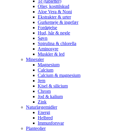
Te (tabletter)
Olier, kosttilskud
Aloe Vera & Noni
Ekstrakter & urter
Gurkemeje & ingefær
Fordøjelse
Hud, hår & negle
Søvn
Spirulina & chlorella
Aminosyre
Muskler & led
Mineraler
Magnesium
Calcium
Calcium & magnesium
Jern
Kisel & silicium
Chrom
Jod & kalium
Zink
Naturlægemidler
Energi
Helbred
Immunforsvar
Planteolier