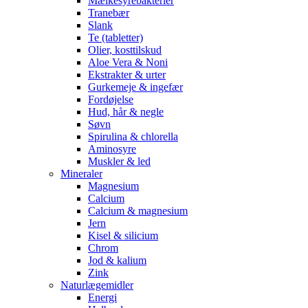
Mælkesyrebakterier
Tranebær
Slank
Te (tabletter)
Olier, kosttilskud
Aloe Vera & Noni
Ekstrakter & urter
Gurkemeje & ingefær
Fordøjelse
Hud, hår & negle
Søvn
Spirulina & chlorella
Aminosyre
Muskler & led
Mineraler
Magnesium
Calcium
Calcium & magnesium
Jern
Kisel & silicium
Chrom
Jod & kalium
Zink
Naturlægemidler
Energi