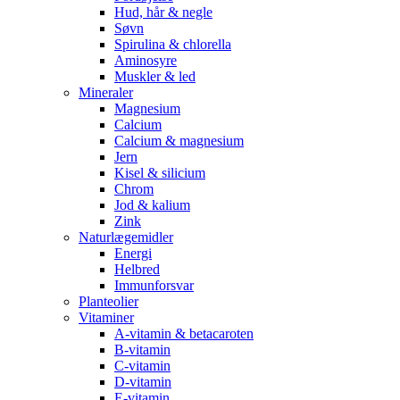
Hud, hår & negle
Søvn
Spirulina & chlorella
Aminosyre
Muskler & led
Mineraler
Magnesium
Calcium
Calcium & magnesium
Jern
Kisel & silicium
Chrom
Jod & kalium
Zink
Naturlægemidler
Energi
Helbred
Immunforsvar
Planteolier
Vitaminer
A-vitamin & betacaroten
B-vitamin
C-vitamin
D-vitamin
E-vitamin