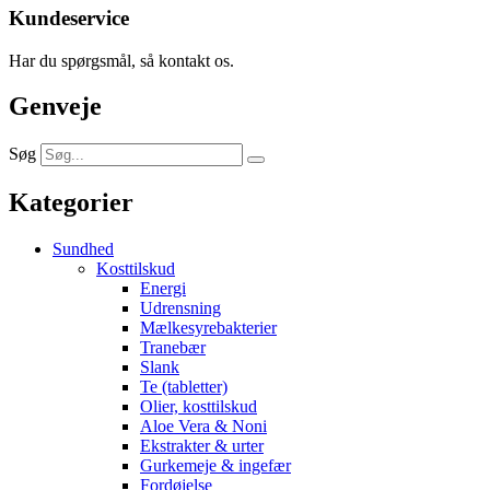
Kundeservice
Har du spørgsmål, så kontakt os.
Genveje
Søg
Kategorier
Sundhed
Kosttilskud
Energi
Udrensning
Mælkesyrebakterier
Tranebær
Slank
Te (tabletter)
Olier, kosttilskud
Aloe Vera & Noni
Ekstrakter & urter
Gurkemeje & ingefær
Fordøjelse