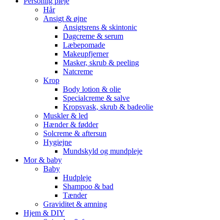
Personlig pleje
Hår
Ansigt & øjne
Ansigtsrens & skintonic
Dagcreme & serum
Læbepomade
Makeupfjerner
Masker, skrub & peeling
Natcreme
Krop
Body lotion & olie
Specialcreme & salve
Kropsvask, skrub & badeolie
Muskler & led
Hænder & fødder
Solcreme & aftersun
Hygiejne
Mundskyld og mundpleje
Mor & baby
Baby
Hudpleje
Shampoo & bad
Tænder
Graviditet & amning
Hjem & DIY