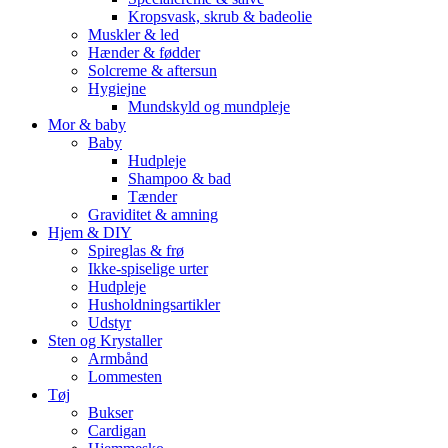
Kropsvask, skrub & badeolie
Muskler & led
Hænder & fødder
Solcreme & aftersun
Hygiejne
Mundskyld og mundpleje
Mor & baby
Baby
Hudpleje
Shampoo & bad
Tænder
Graviditet & amning
Hjem & DIY
Spireglas & frø
Ikke-spiselige urter
Hudpleje
Husholdningsartikler
Udstyr
Sten og Krystaller
Armbånd
Lommesten
Tøj
Bukser
Cardigan