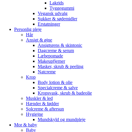
Lakrids
Tyggegummi
Vegansk udvalg
Sukker & sødemidler
Erstatninger
Personlig pleje
Hår
Ansigt & øjne
Ansigtsrens & skintonic
Dagcreme & serum
Læbepomade
Makeupfjerner
Masker, skrub & peeling
Natcreme
Krop
Body lotion & olie
Specialcreme & salve
Kropsvask, skrub & badeolie
Muskler & led
Hænder & fødder
Solcreme & aftersun
Hygiejne
Mundskyld og mundpleje
Mor & baby
Baby