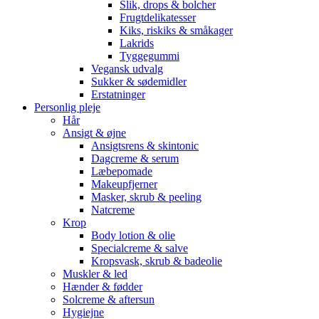
Slik, drops & bolcher
Frugtdelikatesser
Kiks, riskiks & småkager
Lakrids
Tyggegummi
Vegansk udvalg
Sukker & sødemidler
Erstatninger
Personlig pleje
Hår
Ansigt & øjne
Ansigtsrens & skintonic
Dagcreme & serum
Læbepomade
Makeupfjerner
Masker, skrub & peeling
Natcreme
Krop
Body lotion & olie
Specialcreme & salve
Kropsvask, skrub & badeolie
Muskler & led
Hænder & fødder
Solcreme & aftersun
Hygiejne