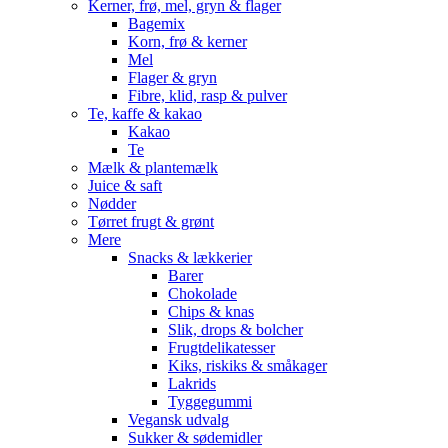
Kerner, frø, mel, gryn & flager
Bagemix
Korn, frø & kerner
Mel
Flager & gryn
Fibre, klid, rasp & pulver
Te, kaffe & kakao
Kakao
Te
Mælk & plantemælk
Juice & saft
Nødder
Tørret frugt & grønt
Mere
Snacks & lækkerier
Barer
Chokolade
Chips & knas
Slik, drops & bolcher
Frugtdelikatesser
Kiks, riskiks & småkager
Lakrids
Tyggegummi
Vegansk udvalg
Sukker & sødemidler