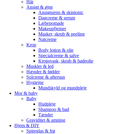
Hår
Ansigt & øjne
Ansigtsrens & skintonic
Dagcreme & serum
Læbepomade
Makeupfjerner
Masker, skrub & peeling
Natcreme
Krop
Body lotion & olie
Specialcreme & salve
Kropsvask, skrub & badeolie
Muskler & led
Hænder & fødder
Solcreme & aftersun
Hygiejne
Mundskyld og mundpleje
Mor & baby
Baby
Hudpleje
Shampoo & bad
Tænder
Graviditet & amning
Hjem & DIY
Spireglas & frø