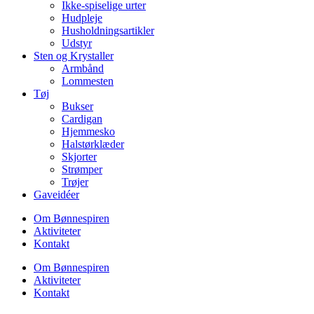
Ikke-spiselige urter
Hudpleje
Husholdningsartikler
Udstyr
Sten og Krystaller
Armbånd
Lommesten
Tøj
Bukser
Cardigan
Hjemmesko
Halstørklæder
Skjorter
Strømper
Trøjer
Gaveidéer
Om Bønnespiren
Aktiviteter
Kontakt
Om Bønnespiren
Aktiviteter
Kontakt