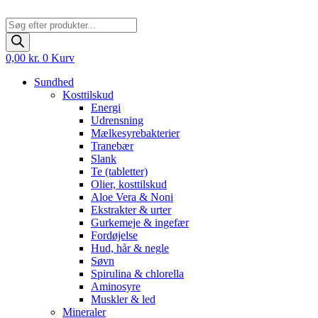
Products
search
0,00
kr.
0
Kurv
Sundhed
Kosttilskud
Energi
Udrensning
Mælkesyrebakterier
Tranebær
Slank
Te (tabletter)
Olier, kosttilskud
Aloe Vera & Noni
Ekstrakter & urter
Gurkemeje & ingefær
Fordøjelse
Hud, hår & negle
Søvn
Spirulina & chlorella
Aminosyre
Muskler & led
Mineraler