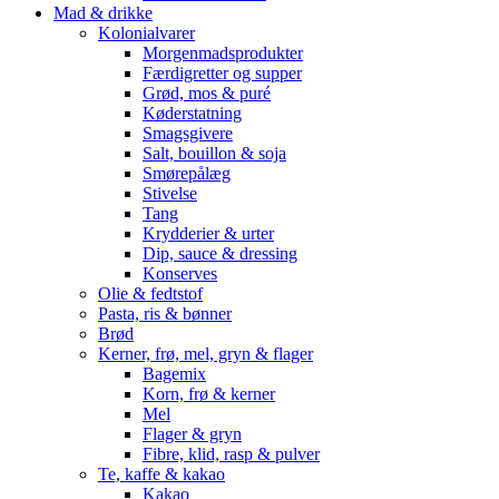
Mad & drikke
Kolonialvarer
Morgenmadsprodukter
Færdigretter og supper
Grød, mos & puré
Køderstatning
Smagsgivere
Salt, bouillon & soja
Smørepålæg
Stivelse
Tang
Krydderier & urter
Dip, sauce & dressing
Konserves
Olie & fedtstof
Pasta, ris & bønner
Brød
Kerner, frø, mel, gryn & flager
Bagemix
Korn, frø & kerner
Mel
Flager & gryn
Fibre, klid, rasp & pulver
Te, kaffe & kakao
Kakao