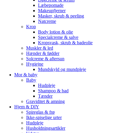
Læbepomade
Makeupfjerner
Masker, skrub & peeling
Natcreme
Krop
Body lotion & olie
Specialcreme & salve
Kropsvask, skrub & badeolie
Muskler & led
Hænder & fødder
Solcreme & aftersun
Hygiejne
Mundskyld og mundpleje
Mor & baby
Baby
Hudpleje
Shampoo & bad
Tænder
Graviditet & amning
Hjem & DIY
Spireglas & frø
Ikke-spiselige urter
Hudpleje
Husholdningsartikler