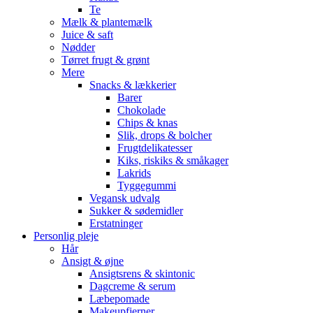
Te
Mælk & plantemælk
Juice & saft
Nødder
Tørret frugt & grønt
Mere
Snacks & lækkerier
Barer
Chokolade
Chips & knas
Slik, drops & bolcher
Frugtdelikatesser
Kiks, riskiks & småkager
Lakrids
Tyggegummi
Vegansk udvalg
Sukker & sødemidler
Erstatninger
Personlig pleje
Hår
Ansigt & øjne
Ansigtsrens & skintonic
Dagcreme & serum
Læbepomade
Makeupfjerner