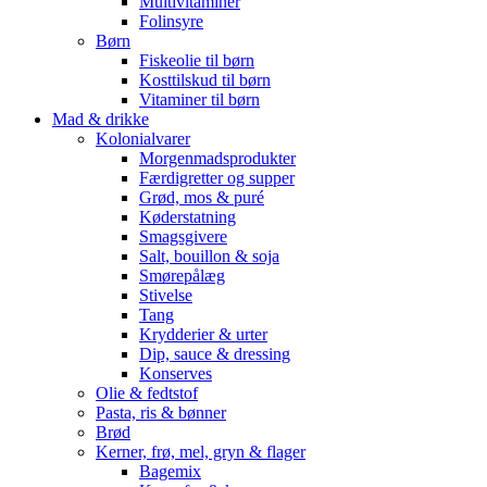
Multivitaminer
Folinsyre
Børn
Fiskeolie til børn
Kosttilskud til børn
Vitaminer til børn
Mad & drikke
Kolonialvarer
Morgenmadsprodukter
Færdigretter og supper
Grød, mos & puré
Køderstatning
Smagsgivere
Salt, bouillon & soja
Smørepålæg
Stivelse
Tang
Krydderier & urter
Dip, sauce & dressing
Konserves
Olie & fedtstof
Pasta, ris & bønner
Brød
Kerner, frø, mel, gryn & flager
Bagemix