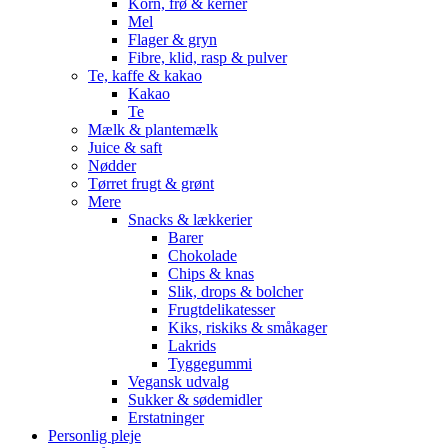
Korn, frø & kerner
Mel
Flager & gryn
Fibre, klid, rasp & pulver
Te, kaffe & kakao
Kakao
Te
Mælk & plantemælk
Juice & saft
Nødder
Tørret frugt & grønt
Mere
Snacks & lækkerier
Barer
Chokolade
Chips & knas
Slik, drops & bolcher
Frugtdelikatesser
Kiks, riskiks & småkager
Lakrids
Tyggegummi
Vegansk udvalg
Sukker & sødemidler
Erstatninger
Personlig pleje