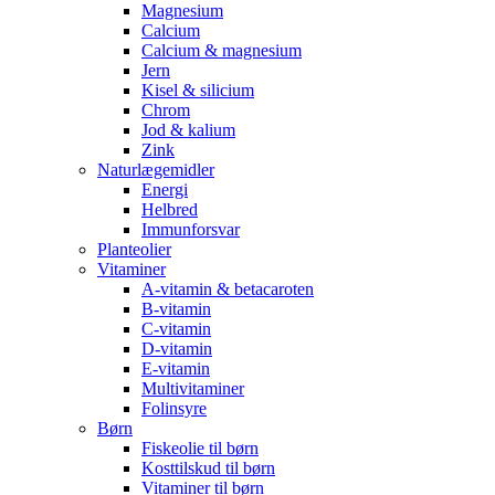
Magnesium
Calcium
Calcium & magnesium
Jern
Kisel & silicium
Chrom
Jod & kalium
Zink
Naturlægemidler
Energi
Helbred
Immunforsvar
Planteolier
Vitaminer
A-vitamin & betacaroten
B-vitamin
C-vitamin
D-vitamin
E-vitamin
Multivitaminer
Folinsyre
Børn
Fiskeolie til børn
Kosttilskud til børn
Vitaminer til børn