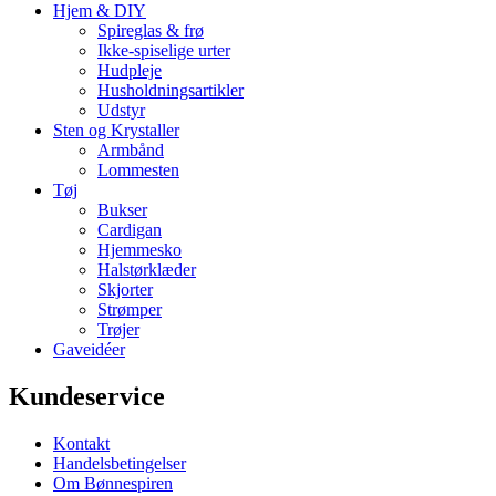
Hjem & DIY
Spireglas & frø
Ikke-spiselige urter
Hudpleje
Husholdningsartikler
Udstyr
Sten og Krystaller
Armbånd
Lommesten
Tøj
Bukser
Cardigan
Hjemmesko
Halstørklæder
Skjorter
Strømper
Trøjer
Gaveidéer
Kundeservice
Kontakt
Handelsbetingelser
Om Bønnespiren