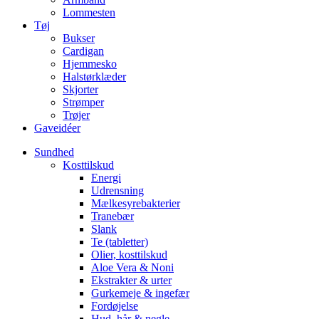
Lommesten
Tøj
Bukser
Cardigan
Hjemmesko
Halstørklæder
Skjorter
Strømper
Trøjer
Gaveidéer
Sundhed
Kosttilskud
Energi
Udrensning
Mælkesyrebakterier
Tranebær
Slank
Te (tabletter)
Olier, kosttilskud
Aloe Vera & Noni
Ekstrakter & urter
Gurkemeje & ingefær
Fordøjelse
Hud, hår & negle