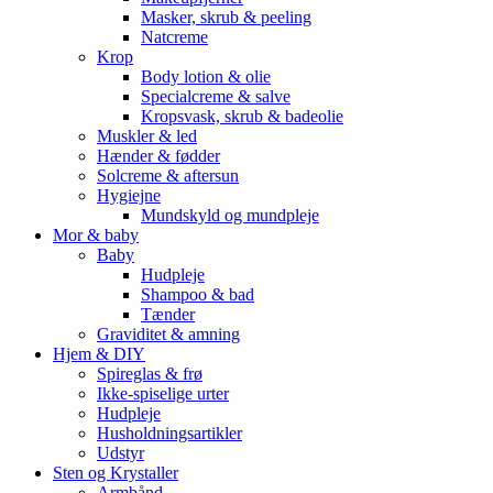
Masker, skrub & peeling
Natcreme
Krop
Body lotion & olie
Specialcreme & salve
Kropsvask, skrub & badeolie
Muskler & led
Hænder & fødder
Solcreme & aftersun
Hygiejne
Mundskyld og mundpleje
Mor & baby
Baby
Hudpleje
Shampoo & bad
Tænder
Graviditet & amning
Hjem & DIY
Spireglas & frø
Ikke-spiselige urter
Hudpleje
Husholdningsartikler
Udstyr
Sten og Krystaller
Armbånd