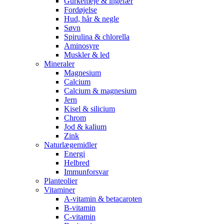
Gurkemeje & ingefær
Fordøjelse
Hud, hår & negle
Søvn
Spirulina & chlorella
Aminosyre
Muskler & led
Mineraler
Magnesium
Calcium
Calcium & magnesium
Jern
Kisel & silicium
Chrom
Jod & kalium
Zink
Naturlægemidler
Energi
Helbred
Immunforsvar
Planteolier
Vitaminer
A-vitamin & betacaroten
B-vitamin
C-vitamin