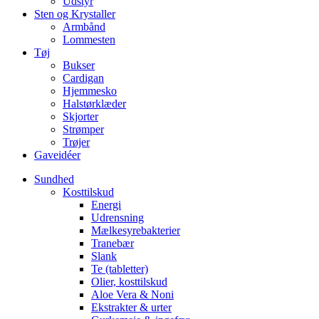
Udstyr
Sten og Krystaller
Armbånd
Lommesten
Tøj
Bukser
Cardigan
Hjemmesko
Halstørklæder
Skjorter
Strømper
Trøjer
Gaveidéer
Sundhed
Kosttilskud
Energi
Udrensning
Mælkesyrebakterier
Tranebær
Slank
Te (tabletter)
Olier, kosttilskud
Aloe Vera & Noni
Ekstrakter & urter