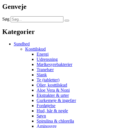
Genveje
Søg
Kategorier
Sundhed
Kosttilskud
Energi
Udrensning
Mælkesyrebakterier
Tranebær
Slank
Te (tabletter)
Olier, kosttilskud
Aloe Vera & Noni
Ekstrakter & urter
Gurkemeje & ingefær
Fordøjelse
Hud, hår & negle
Søvn
Spirulina & chlorella
Aminosyre