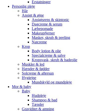
Erstatninger
Personlig pleje
Hår
Ansigt & øjne
Ansigtsrens & skintonic
Dagcreme & serum
Læbepomade
Makeupfjerner
Masker, skrub & peeling
Natcreme
Krop
Body lotion & olie
Specialcreme & salve
Kropsvask, skrub & badeolie
Muskler & led
Hænder & fødder
Solcreme & aftersun
Hygiejne
Mundskyld og mundpleje
Mor & baby
Baby
Hudpleje
Shampoo & bad
Tænder
Graviditet & amning