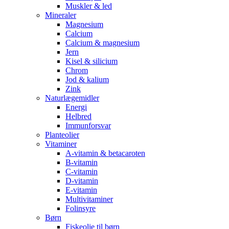
Muskler & led
Mineraler
Magnesium
Calcium
Calcium & magnesium
Jern
Kisel & silicium
Chrom
Jod & kalium
Zink
Naturlægemidler
Energi
Helbred
Immunforsvar
Planteolier
Vitaminer
A-vitamin & betacaroten
B-vitamin
C-vitamin
D-vitamin
E-vitamin
Multivitaminer
Folinsyre
Børn
Fiskeolie til børn