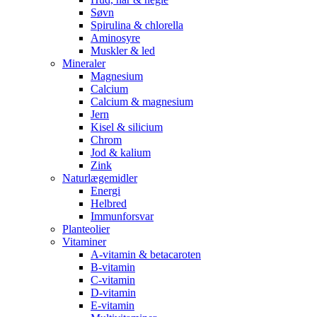
Søvn
Spirulina & chlorella
Aminosyre
Muskler & led
Mineraler
Magnesium
Calcium
Calcium & magnesium
Jern
Kisel & silicium
Chrom
Jod & kalium
Zink
Naturlægemidler
Energi
Helbred
Immunforsvar
Planteolier
Vitaminer
A-vitamin & betacaroten
B-vitamin
C-vitamin
D-vitamin
E-vitamin