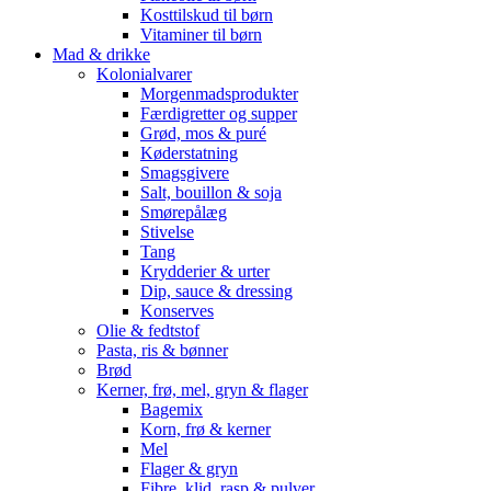
Kosttilskud til børn
Vitaminer til børn
Mad & drikke
Kolonialvarer
Morgenmadsprodukter
Færdigretter og supper
Grød, mos & puré
Køderstatning
Smagsgivere
Salt, bouillon & soja
Smørepålæg
Stivelse
Tang
Krydderier & urter
Dip, sauce & dressing
Konserves
Olie & fedtstof
Pasta, ris & bønner
Brød
Kerner, frø, mel, gryn & flager
Bagemix
Korn, frø & kerner
Mel
Flager & gryn
Fibre, klid, rasp & pulver