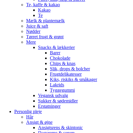
Te, kaffe & kakao
Kakao
Te
Mælk & plantemælk
Juice & saft
Nødder
Tørret frugt & grønt
Mere
Snacks & lækkerier
Barer
Chokolade
Chips & knas
Slik, drops & bolcher
Frugtdelikatesser
Kiks, riskiks & småkager
Lakrids
Tyggegummi
Vegansk udvalg
Sukker & sødemidler
Erstatninger
Personlig pleje
Hår
Ansigt & øjne
Ansigtsrens & skintonic
Dagcreme & serum