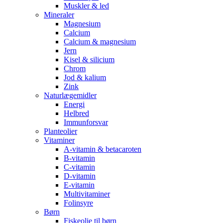
Muskler & led
Mineraler
Magnesium
Calcium
Calcium & magnesium
Jern
Kisel & silicium
Chrom
Jod & kalium
Zink
Naturlægemidler
Energi
Helbred
Immunforsvar
Planteolier
Vitaminer
A-vitamin & betacaroten
B-vitamin
C-vitamin
D-vitamin
E-vitamin
Multivitaminer
Folinsyre
Børn
Fiskeolie til børn