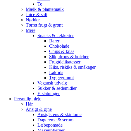
Te
Mælk & plantemælk
Juice & saft
Nødder
Tørret frugt & grønt
Mere
Snacks & lækkerier
Barer
Chokolade
Chips & knas
Slik, drops & bolcher
Frugtdelikatesser
Kiks, riskiks & småkager
Lakrids
Tyggegummi
Vegansk udvalg
Sukker & sødemidler
Erstatninger
Personlig pleje
Hår
Ansigt & øjne
Ansigtsrens & skintonic
Dagcreme & serum
Læbepomade
Makeupfjerner