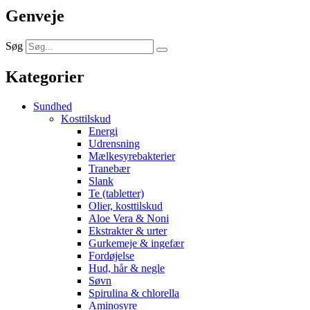
Genveje
Søg
Kategorier
Sundhed
Kosttilskud
Energi
Udrensning
Mælkesyrebakterier
Tranebær
Slank
Te (tabletter)
Olier, kosttilskud
Aloe Vera & Noni
Ekstrakter & urter
Gurkemeje & ingefær
Fordøjelse
Hud, hår & negle
Søvn
Spirulina & chlorella
Aminosyre