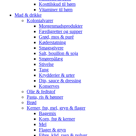
Kosttilskud til børn
Vitaminer til børn
Mad & drikke
Kolonialvarer
Morgenmadsprodukter
Færdigretter og supper
Grød, mos & puré
Køderstatning
Smagsgivere
Salt, bouillon & soja
Smørepålæg
Stivelse
Tang
Krydderier & urter
Dip, sauce & dressing
Konserves
Olie & fedtstof
Pasta, ris & bønner
Brød
Kerner, frø, mel, gryn & flager
Bagemix
Korn, frø & kerner
Mel
Flager & gryn
Fibre, klid, rasp & pulver