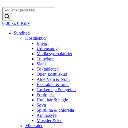
Products
search
0,00
kr.
0
Kurv
Sundhed
Kosttilskud
Energi
Udrensning
Mælkesyrebakterier
Tranebær
Slank
Te (tabletter)
Olier, kosttilskud
Aloe Vera & Noni
Ekstrakter & urter
Gurkemeje & ingefær
Fordøjelse
Hud, hår & negle
Søvn
Spirulina & chlorella
Aminosyre
Muskler & led
Mineraler