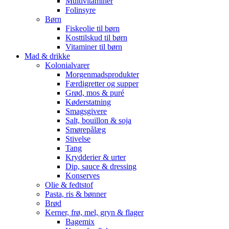
Multivitaminer
Folinsyre
Børn
Fiskeolie til børn
Kosttilskud til børn
Vitaminer til børn
Mad & drikke
Kolonialvarer
Morgenmadsprodukter
Færdigretter og supper
Grød, mos & puré
Køderstatning
Smagsgivere
Salt, bouillon & soja
Smørepålæg
Stivelse
Tang
Krydderier & urter
Dip, sauce & dressing
Konserves
Olie & fedtstof
Pasta, ris & bønner
Brød
Kerner, frø, mel, gryn & flager
Bagemix