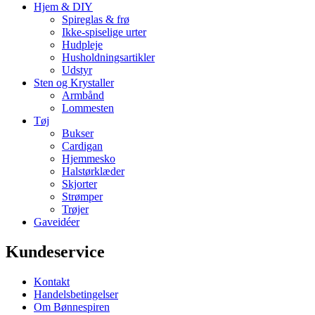
Hjem & DIY
Spireglas & frø
Ikke-spiselige urter
Hudpleje
Husholdningsartikler
Udstyr
Sten og Krystaller
Armbånd
Lommesten
Tøj
Bukser
Cardigan
Hjemmesko
Halstørklæder
Skjorter
Strømper
Trøjer
Gaveidéer
Kundeservice
Kontakt
Handelsbetingelser
Om Bønnespiren