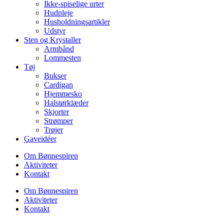
Ikke-spiselige urter
Hudpleje
Husholdningsartikler
Udstyr
Sten og Krystaller
Armbånd
Lommesten
Tøj
Bukser
Cardigan
Hjemmesko
Halstørklæder
Skjorter
Strømper
Trøjer
Gaveidéer
Om Bønnespiren
Aktiviteter
Kontakt
Om Bønnespiren
Aktiviteter
Kontakt