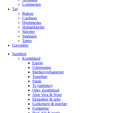
Lommesten
Tøj
Bukser
Cardigan
Hjemmesko
Halstørklæder
Skjorter
Strømper
Trøjer
Gaveidéer
Sundhed
Kosttilskud
Energi
Udrensning
Mælkesyrebakterier
Tranebær
Slank
Te (tabletter)
Olier, kosttilskud
Aloe Vera & Noni
Ekstrakter & urter
Gurkemeje & ingefær
Fordøjelse
Hud, hår & negle