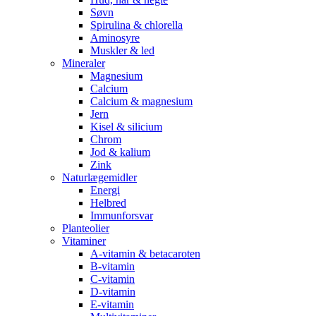
Søvn
Spirulina & chlorella
Aminosyre
Muskler & led
Mineraler
Magnesium
Calcium
Calcium & magnesium
Jern
Kisel & silicium
Chrom
Jod & kalium
Zink
Naturlægemidler
Energi
Helbred
Immunforsvar
Planteolier
Vitaminer
A-vitamin & betacaroten
B-vitamin
C-vitamin
D-vitamin
E-vitamin