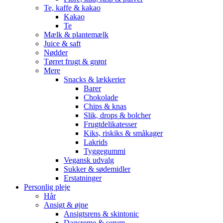
Te, kaffe & kakao
Kakao
Te
Mælk & plantemælk
Juice & saft
Nødder
Tørret frugt & grønt
Mere
Snacks & lækkerier
Barer
Chokolade
Chips & knas
Slik, drops & bolcher
Frugtdelikatesser
Kiks, riskiks & småkager
Lakrids
Tyggegummi
Vegansk udvalg
Sukker & sødemidler
Erstatninger
Personlig pleje
Hår
Ansigt & øjne
Ansigtsrens & skintonic
Dagcreme & serum