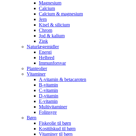
Magnesium
Calcium
Calcium & magnesium
Jern
Kisel & silicium
Chrom
Jod & kalium
Zink
Naturlægemidler
Energi
Helbred
Immunforsvar
Planteolier
Vitaminer
A-vitamin & betacaroten
B-vitamin
C-vitamin
D-vitamin
E-vitamin
Multivitaminer
Folinsyre
Børn
Fiskeolie til børn
Kosttilskud til børn
Vitaminer til børn