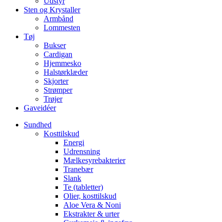
Udstyr
Sten og Krystaller
Armbånd
Lommesten
Tøj
Bukser
Cardigan
Hjemmesko
Halstørklæder
Skjorter
Strømper
Trøjer
Gaveidéer
Sundhed
Kosttilskud
Energi
Udrensning
Mælkesyrebakterier
Tranebær
Slank
Te (tabletter)
Olier, kosttilskud
Aloe Vera & Noni
Ekstrakter & urter