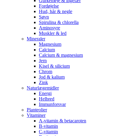
Gurkemeje & ingefær
Fordøjelse
Hud, hår & negle
Søvn
Spirulina & chlorella
Aminosyre
Muskler & led
Mineraler
Magnesium
Calcium
Calcium & magnesium
Jern
Kisel & silicium
Chrom
Jod & kalium
Zink
Naturlægemidler
Energi
Helbred
Immunforsvar
Planteolier
Vitaminer
A-vitamin & betacaroten
B-vitamin
C-vitamin