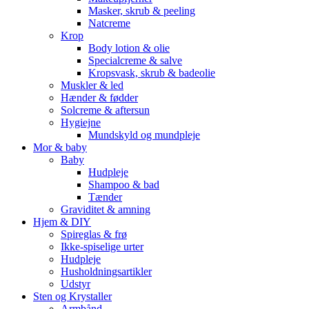
Masker, skrub & peeling
Natcreme
Krop
Body lotion & olie
Specialcreme & salve
Kropsvask, skrub & badeolie
Muskler & led
Hænder & fødder
Solcreme & aftersun
Hygiejne
Mundskyld og mundpleje
Mor & baby
Baby
Hudpleje
Shampoo & bad
Tænder
Graviditet & amning
Hjem & DIY
Spireglas & frø
Ikke-spiselige urter
Hudpleje
Husholdningsartikler
Udstyr
Sten og Krystaller
Armbånd