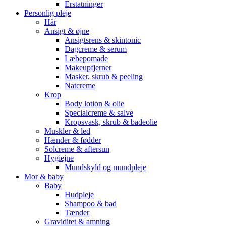
Erstatninger
Personlig pleje
Hår
Ansigt & øjne
Ansigtsrens & skintonic
Dagcreme & serum
Læbepomade
Makeupfjerner
Masker, skrub & peeling
Natcreme
Krop
Body lotion & olie
Specialcreme & salve
Kropsvask, skrub & badeolie
Muskler & led
Hænder & fødder
Solcreme & aftersun
Hygiejne
Mundskyld og mundpleje
Mor & baby
Baby
Hudpleje
Shampoo & bad
Tænder
Graviditet & amning