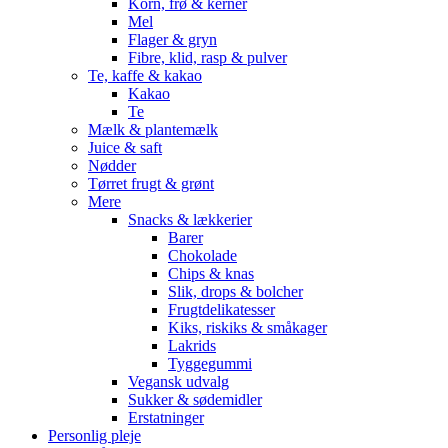
Korn, frø & kerner
Mel
Flager & gryn
Fibre, klid, rasp & pulver
Te, kaffe & kakao
Kakao
Te
Mælk & plantemælk
Juice & saft
Nødder
Tørret frugt & grønt
Mere
Snacks & lækkerier
Barer
Chokolade
Chips & knas
Slik, drops & bolcher
Frugtdelikatesser
Kiks, riskiks & småkager
Lakrids
Tyggegummi
Vegansk udvalg
Sukker & sødemidler
Erstatninger
Personlig pleje