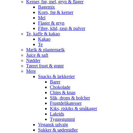
Kerner, frø, mel, gryn & flager
Bagemix
Korn, frø & kerner
Mel
Flager & gryn
Fibre, klid, rasp & pulver
Te, kaffe & kakao
Kakao
Te
Mælk & plantemælk
Juice & saft
Nødder
Tørret frugt & grønt
Mere
Snacks & lækkerier
Barer
Chokolade
Chips & knas
Slik, drops & bolcher
Frugtdelikatesser
Kiks, riskiks & småkager
Lakrids
Tyggegummi
Vegansk udvalg
Sukker & sødemidler