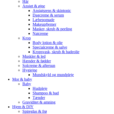
Hår
Ansigt & øjne
Ansigtsrens & skintonic
Dagcreme & serum
Læbepomade
Makeupfjerner
Masker, skrub & peeling
Natcreme
Krop
Body lotion & olie
Specialcreme & salve
Kropsvask, skrub & badeolie
Muskler & led
Hænder & fødder
Solcreme & aftersun
Hygiejne
Mundskyld og mundpleje
Mor & baby
Baby
Hudpleje
Shampoo & bad
Tænder
Graviditet & amning
Hjem & DIY
Spireglas & frø