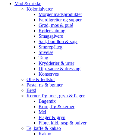
Mad & drikke
Kolonialvarer
Morgenmadsprodukter
Færdigretter og supper
Grød, mos & puré
Køderstatning
Smagsgivere
Salt, bouillon & soja
Smørepålæg
Stivelse
Tang
Krydderier & urter
Dip, sauce & dressing
Konserves
Olie & fedtstof
Pasta, ris & bønner
Brød
Kerner, frø, mel, gryn & flager
Bagemix
Korn, frø & kerner
Mel
Flager & gryn
Fibre, klid, rasp & pulver
Te, kaffe & kakao
Kakao