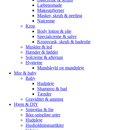
Læbepomade
Makeupfjerner
Masker, skrub & peeling
Natcreme
Krop
Body lotion & olie
Specialcreme & salve
Kropsvask, skrub & badeolie
Muskler & led
Hænder & fødder
Solcreme & aftersun
Hygiejne
Mundskyld og mundpleje
Mor & baby
Baby
Hudpleje
Shampoo & bad
Tænder
Graviditet & amning
Hjem & DIY
Spireglas & frø
Ikke-spiselige urter
Hudpleje
Husholdningsartikler