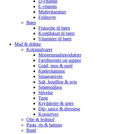
D-vitamin
E-vitamin
Multivitaminer
Folinsyre
Børn
Fiskeolie til børn
Kosttilskud til børn
Vitaminer til børn
Mad & drikke
Kolonialvarer
Morgenmadsprodukter
Færdigretter og supper
Grød, mos & puré
Køderstatning
Smagsgivere
Salt, bouillon & soja
Smørepålæg
Stivelse
Tang
Krydderier & urter
Dip, sauce & dressing
Konserves
Olie & fedtstof
Pasta, ris & bønner
Brød