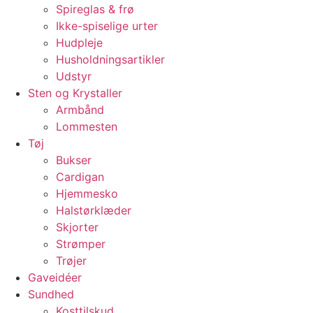
Spireglas & frø
Ikke-spiselige urter
Hudpleje
Husholdningsartikler
Udstyr
Sten og Krystaller
Armbånd
Lommesten
Tøj
Bukser
Cardigan
Hjemmesko
Halstørklæder
Skjorter
Strømper
Trøjer
Gaveidéer
Sundhed
Kosttilskud