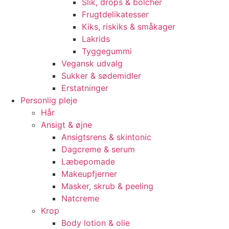
Slik, drops & bolcher
Frugtdelikatesser
Kiks, riskiks & småkager
Lakrids
Tyggegummi
Vegansk udvalg
Sukker & sødemidler
Erstatninger
Personlig pleje
Hår
Ansigt & øjne
Ansigtsrens & skintonic
Dagcreme & serum
Læbepomade
Makeupfjerner
Masker, skrub & peeling
Natcreme
Krop
Body lotion & olie