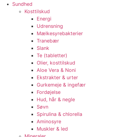
Sundhed
Kosttilskud
Energi
Udrensning
Mælkesyrebakterier
Tranebær
Slank
Te (tabletter)
Olier, kosttilskud
Aloe Vera & Noni
Ekstrakter & urter
Gurkemeje & ingefær
Fordøjelse
Hud, hår & negle
Søvn
Spirulina & chlorella
Aminosyre
Muskler & led
Mineraler