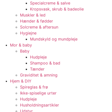
Specialcreme & salve
Kropsvask, skrub & badeolie
Muskler & led
Hænder & fødder
Solcreme & aftersun
Hygiejne
Mundskyld og mundpleje
Mor & baby
Baby
Hudpleje
Shampoo & bad
Tænder
Graviditet & amning
Hjem & DIY
Spireglas & frø
Ikke-spiselige urter
Hudpleje
Husholdningsartikler
Udstyr