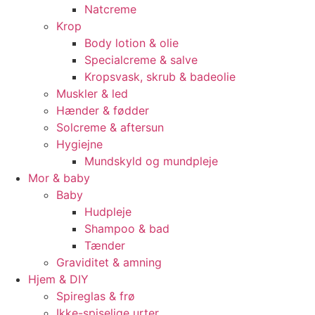
Natcreme
Krop
Body lotion & olie
Specialcreme & salve
Kropsvask, skrub & badeolie
Muskler & led
Hænder & fødder
Solcreme & aftersun
Hygiejne
Mundskyld og mundpleje
Mor & baby
Baby
Hudpleje
Shampoo & bad
Tænder
Graviditet & amning
Hjem & DIY
Spireglas & frø
Ikke-spiselige urter