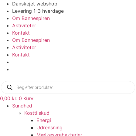
Videre
Danskejet webshop
til
Levering 1-3 hverdage
indhold
Om Bønnespiren
Aktiviteter
Kontakt
Om Bønnespiren
Aktiviteter
Kontakt
Products
search
0,00
kr.
0
Kurv
Sundhed
Kosttilskud
Energi
Udrensning
Mælkesyrebakterier