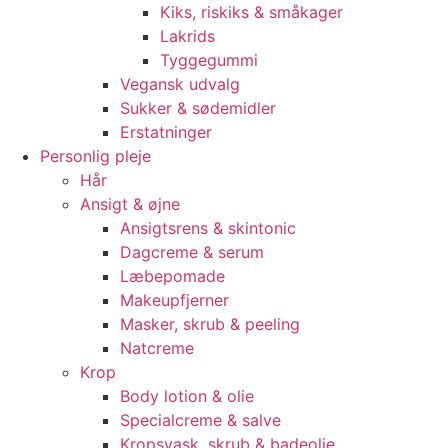
Kiks, riskiks & småkager
Lakrids
Tyggegummi
Vegansk udvalg
Sukker & sødemidler
Erstatninger
Personlig pleje
Hår
Ansigt & øjne
Ansigtsrens & skintonic
Dagcreme & serum
Læbepomade
Makeupfjerner
Masker, skrub & peeling
Natcreme
Krop
Body lotion & olie
Specialcreme & salve
Kropsvask, skrub & badeolie