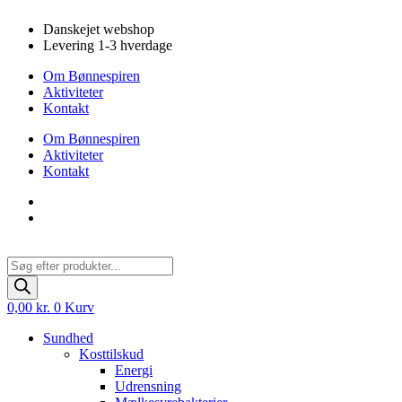
Videre
Danskejet webshop
til
Levering 1-3 hverdage
indhold
Om Bønnespiren
Aktiviteter
Kontakt
Om Bønnespiren
Aktiviteter
Kontakt
Products
search
0,00
kr.
0
Kurv
Sundhed
Kosttilskud
Energi
Udrensning