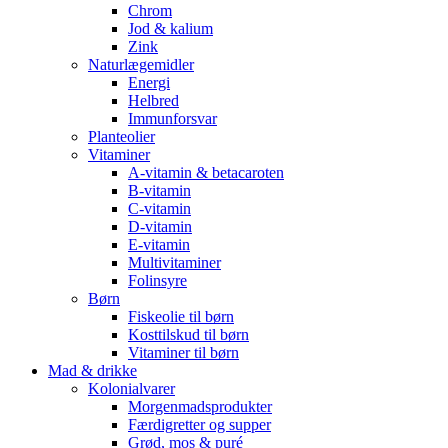
Chrom
Jod & kalium
Zink
Naturlægemidler
Energi
Helbred
Immunforsvar
Planteolier
Vitaminer
A-vitamin & betacaroten
B-vitamin
C-vitamin
D-vitamin
E-vitamin
Multivitaminer
Folinsyre
Børn
Fiskeolie til børn
Kosttilskud til børn
Vitaminer til børn
Mad & drikke
Kolonialvarer
Morgenmadsprodukter
Færdigretter og supper
Grød, mos & puré