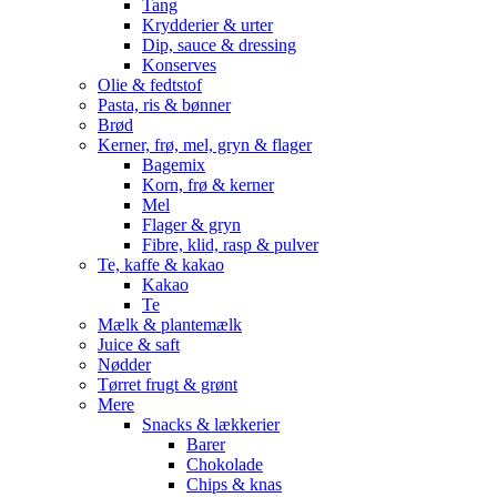
Tang
Krydderier & urter
Dip, sauce & dressing
Konserves
Olie & fedtstof
Pasta, ris & bønner
Brød
Kerner, frø, mel, gryn & flager
Bagemix
Korn, frø & kerner
Mel
Flager & gryn
Fibre, klid, rasp & pulver
Te, kaffe & kakao
Kakao
Te
Mælk & plantemælk
Juice & saft
Nødder
Tørret frugt & grønt
Mere
Snacks & lækkerier
Barer
Chokolade
Chips & knas