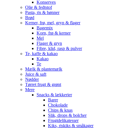
Konserves
Olie & fedtstof
Pasta, ris & bønner
Brød
Kerner, frø, mel, gryn & flager
Bagemix
Korn, frø & kerner
Mel
Flager & gryn
Fibre, klid, rasp & pulver
Te, kaffe & kakao
Kakao
Te
Mælk & plantemælk
Juice & saft
Nødder
Tørret frugt & grønt
Mere
Snacks & lækkerier
Barer
Chokolade
Chips & knas
Slik, drops & bolcher
Frugtdelikatesser
Kiks, riskiks & småkager