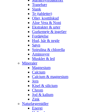
Mælkesyrebakterier
Tranebær
Slank
Te (tabletter)
Olier, kosttilskud
Aloe Vera & Noni
Ekstrakter & urter
Gurkemeje & ingefær
Fordøjelse
Hud, hår & negle
Søvn
Spirulina & chlorella
Aminosyre
Muskler & led
Mineraler
Magnesium
Calcium
Calcium & magnesium
Jern
Kisel & silicium
Chrom
Jod & kalium
Zink
Naturlægemidler
Energi