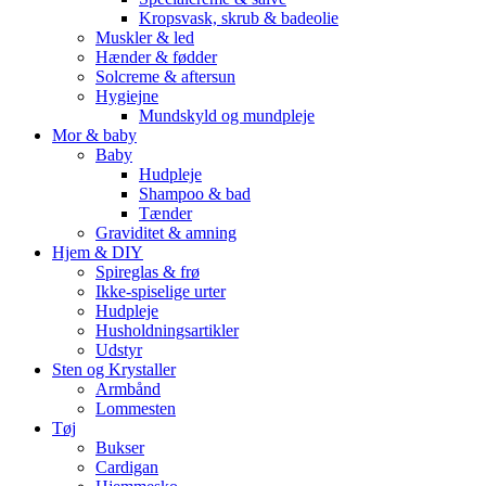
Kropsvask, skrub & badeolie
Muskler & led
Hænder & fødder
Solcreme & aftersun
Hygiejne
Mundskyld og mundpleje
Mor & baby
Baby
Hudpleje
Shampoo & bad
Tænder
Graviditet & amning
Hjem & DIY
Spireglas & frø
Ikke-spiselige urter
Hudpleje
Husholdningsartikler
Udstyr
Sten og Krystaller
Armbånd
Lommesten
Tøj
Bukser
Cardigan