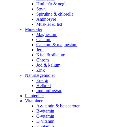
Hud, hår & negle
Søvn
Spirulina & chlorella
Aminosyre
Muskler & led
Mineraler
Magnesium
Calcium
Calcium & magnesium
Jern
Kisel & silicium
Chrom
Jod & kalium
Zink
Naturlægemidler
Energi
Helbred
Immunforsvar
Planteolier
Vitaminer
A-vitamin & betacaroten
B-vitamin
C-vitamin
D-vitamin
E-vitamin