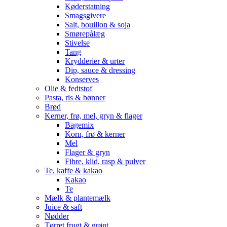
Køderstatning
Smagsgivere
Salt, bouillon & soja
Smørepålæg
Stivelse
Tang
Krydderier & urter
Dip, sauce & dressing
Konserves
Olie & fedtstof
Pasta, ris & bønner
Brød
Kerner, frø, mel, gryn & flager
Bagemix
Korn, frø & kerner
Mel
Flager & gryn
Fibre, klid, rasp & pulver
Te, kaffe & kakao
Kakao
Te
Mælk & plantemælk
Juice & saft
Nødder
Tørret frugt & grønt