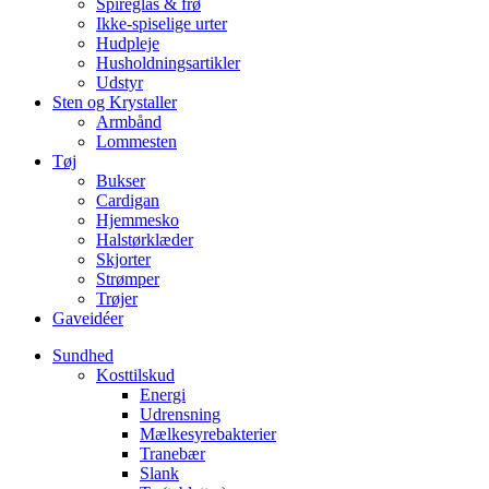
Spireglas & frø
Ikke-spiselige urter
Hudpleje
Husholdningsartikler
Udstyr
Sten og Krystaller
Armbånd
Lommesten
Tøj
Bukser
Cardigan
Hjemmesko
Halstørklæder
Skjorter
Strømper
Trøjer
Gaveidéer
Sundhed
Kosttilskud
Energi
Udrensning
Mælkesyrebakterier
Tranebær
Slank