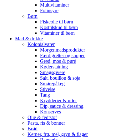
Multivitaminer
Folinsyre
Børn
Fiskeolie til børn
Kosttilskud til børn
Vitaminer til børn
Mad & drikke
Kolonialvarer
Morgenmadsprodukter
Færdigretter og supper
Grød, mos & puré
Køderstatning
Smagsgivere
Salt, bouillon & soja
Smørepålæg
Stivelse
Tang
Krydderier & urter
Dip, sauce & dressing
Konserves
Olie & fedtstof
Pasta, ris & bønner
Brød
Kerner, frø, mel, gryn & flager
Bagemix