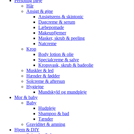
Personlig pleje
Hår
Ansigt & øjne
Ansigtsrens & skintonic
Dagcreme & serum
Læbepomade
Makeupfjerner
Masker, skrub & peeling
Natcreme
Krop
Body lotion & olie
Specialcreme & salve
Kropsvask, skrub & badeolie
Muskler & led
Hænder & fødder
Solcreme & aftersun
Hygiejne
Mundskyld og mundpleje
Mor & baby
Baby
Hudpleje
Shampoo & bad
Tænder
Graviditet & amning
Hjem & DIY