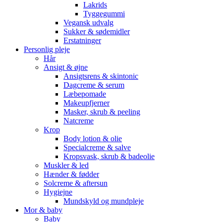
Lakrids
Tyggegummi
Vegansk udvalg
Sukker & sødemidler
Erstatninger
Personlig pleje
Hår
Ansigt & øjne
Ansigtsrens & skintonic
Dagcreme & serum
Læbepomade
Makeupfjerner
Masker, skrub & peeling
Natcreme
Krop
Body lotion & olie
Specialcreme & salve
Kropsvask, skrub & badeolie
Muskler & led
Hænder & fødder
Solcreme & aftersun
Hygiejne
Mundskyld og mundpleje
Mor & baby
Baby