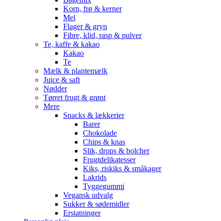
Korn, frø & kerner
Mel
Flager & gryn
Fibre, klid, rasp & pulver
Te, kaffe & kakao
Kakao
Te
Mælk & plantemælk
Juice & saft
Nødder
Tørret frugt & grønt
Mere
Snacks & lækkerier
Barer
Chokolade
Chips & knas
Slik, drops & bolcher
Frugtdelikatesser
Kiks, riskiks & småkager
Lakrids
Tyggegummi
Vegansk udvalg
Sukker & sødemidler
Erstatninger