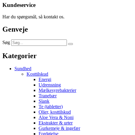
Kundeservice
Har du spørgsmål, så kontakt os.
Genveje
Søg
Kategorier
Sundhed
Kosttilskud
Energi
Udrensning
Mælkesyrebakterier
Tranebær
Slank
Te (tabletter)
Olier, kosttilskud
Aloe Vera & Noni
Ekstrakter & urter
Gurkemeje & ingefær
Fordøjelse