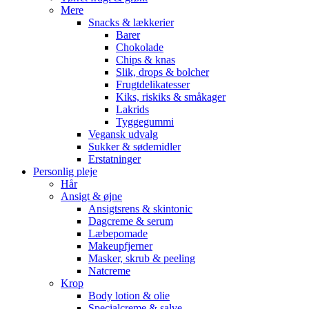
Mere
Snacks & lækkerier
Barer
Chokolade
Chips & knas
Slik, drops & bolcher
Frugtdelikatesser
Kiks, riskiks & småkager
Lakrids
Tyggegummi
Vegansk udvalg
Sukker & sødemidler
Erstatninger
Personlig pleje
Hår
Ansigt & øjne
Ansigtsrens & skintonic
Dagcreme & serum
Læbepomade
Makeupfjerner
Masker, skrub & peeling
Natcreme
Krop
Body lotion & olie
Specialcreme & salve