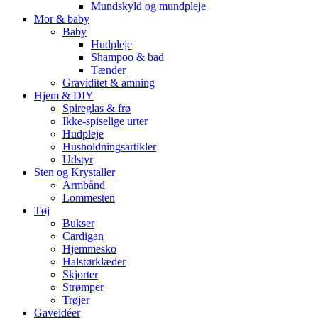
Mundskyld og mundpleje
Mor & baby
Baby
Hudpleje
Shampoo & bad
Tænder
Graviditet & amning
Hjem & DIY
Spireglas & frø
Ikke-spiselige urter
Hudpleje
Husholdningsartikler
Udstyr
Sten og Krystaller
Armbånd
Lommesten
Tøj
Bukser
Cardigan
Hjemmesko
Halstørklæder
Skjorter
Strømper
Trøjer
Gaveidéer