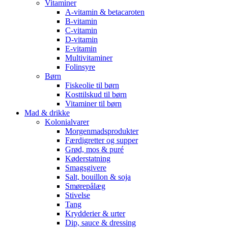
Vitaminer
A-vitamin & betacaroten
B-vitamin
C-vitamin
D-vitamin
E-vitamin
Multivitaminer
Folinsyre
Børn
Fiskeolie til børn
Kosttilskud til børn
Vitaminer til børn
Mad & drikke
Kolonialvarer
Morgenmadsprodukter
Færdigretter og supper
Grød, mos & puré
Køderstatning
Smagsgivere
Salt, bouillon & soja
Smørepålæg
Stivelse
Tang
Krydderier & urter
Dip, sauce & dressing