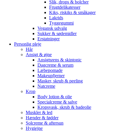
Slik, drops & bolcher
Frugtdelikatesser
Kiks, riskiks & småkager
Lakrids
Tyggegummi
Vegansk udvalg
Sukker & sødemidler
Erstatninger
Personlig pleje
Hår
Ansigt & øjne
Ansigtsrens & skintonic
Dagcreme & serum
Læbepomade
Makeupfjerner
Masker, skrub & peeling
Natcreme
Krop
Body lotion & olie
Specialcreme & salve
Kropsvask, skrub & badeolie
Muskler & led
Hænder & fødder
Solcreme & aftersun
Hygiejne