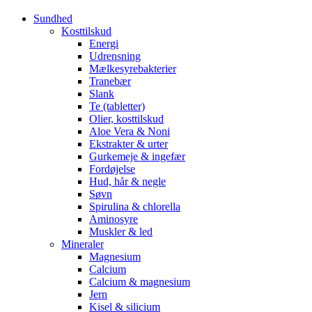
Sundhed
Kosttilskud
Energi
Udrensning
Mælkesyrebakterier
Tranebær
Slank
Te (tabletter)
Olier, kosttilskud
Aloe Vera & Noni
Ekstrakter & urter
Gurkemeje & ingefær
Fordøjelse
Hud, hår & negle
Søvn
Spirulina & chlorella
Aminosyre
Muskler & led
Mineraler
Magnesium
Calcium
Calcium & magnesium
Jern
Kisel & silicium