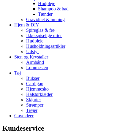
Hudpleje
Shampoo & bad
Tænder
Graviditet & amning
Hjem & DIY
Spireglas & frø
Ikke-spiselige urter
Hudpleje
Husholdningsartikler
Udstyr
Sten og Krystaller
Armbånd
Lommesten
Tøj
Bukser
Cardigan
Hjemmesko
Halstørklæder
Skjorter
Strømper
Trøjer
Gaveidéer
Kundeservice