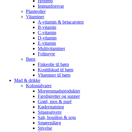
Helbred
Immunforsvar
Planteolier
Vitaminer
A-vitamin & betacaroten
B-vitamin
C-vitamin
D-vitamin
E-vitamin
Multivitaminer
Folinsyre
Børn
Fiskeolie til børn
Kosttilskud til børn
Vitaminer til børn
Mad & drikke
Kolonialvarer
Morgenmadsprodukter
Færdigretter og supper
Grød, mos & puré
Køderstatning
Smagsgivere
Salt, bouillon & soja
Smørepålæg
Stivelse