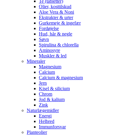
Te (tabletter)
Olier, kosttilskud
Aloe Vera & Noni
Ekstrakter & urter
Gurkemeje & ingefær
Fordøjelse
Hud, hår & negle
Søvn
Spirulina & chlorella
Aminosyre
Muskler & led
Mineraler
Magnesium
Calcium
Calcium & magnesium
Jern
Kisel & silicium
Chrom
Jod & kalium
Zink
Naturlægemidler
Energi
Helbred
Immunforsvar
Planteolier