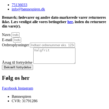
75136033
info@bønnespiren.dk
Bemærk; fødevarer og andre dato-markerede varer returneres
ikke. Læs venligst alle vores betingelser
her
, inden du returnere
din vare(r).
Navn
E-mail
Ordreoplysninger
Årsag til fortrydelse
Bekræft fortrydelse
Følg os her
Facebook
Instagram
Bønnespiren
CVR: 31791286