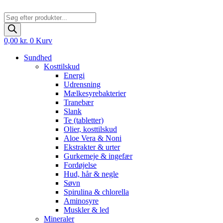
Products
search
0,00
kr.
0
Kurv
Sundhed
Kosttilskud
Energi
Udrensning
Mælkesyrebakterier
Tranebær
Slank
Te (tabletter)
Olier, kosttilskud
Aloe Vera & Noni
Ekstrakter & urter
Gurkemeje & ingefær
Fordøjelse
Hud, hår & negle
Søvn
Spirulina & chlorella
Aminosyre
Muskler & led
Mineraler