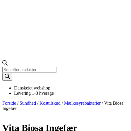
Products
search
Danskejet webshop
Levering 1-3 hverage
Forside
/
Sundhed
/
Kosttilskud
/
Mælkesyrebakterier
/ Vita Biosa
Ingefær
Vita Biosa Ingefær