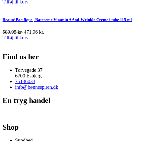
Tilføj til kurv
Beauté Pacifique | Natcreme Vitamin A Anti-Wrinkle Creme i tube 115 ml
589,95
kr.
471,96
kr.
Tilføj til kurv
Find os her
Torvegade 37
6700 Esbjerg
75136033
info@bønnespiren.dk
En tryg handel
Shop
Sundhed