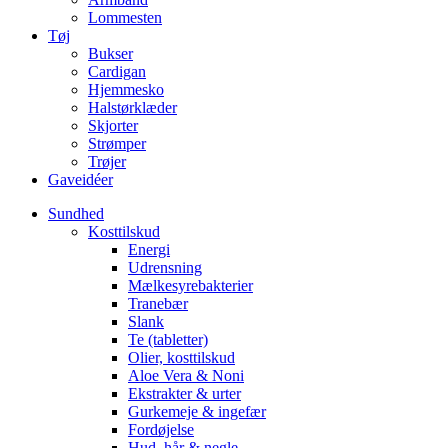
Lommesten
Tøj
Bukser
Cardigan
Hjemmesko
Halstørklæder
Skjorter
Strømper
Trøjer
Gaveidéer
Sundhed
Kosttilskud
Energi
Udrensning
Mælkesyrebakterier
Tranebær
Slank
Te (tabletter)
Olier, kosttilskud
Aloe Vera & Noni
Ekstrakter & urter
Gurkemeje & ingefær
Fordøjelse
Hud, hår & negle