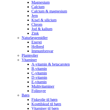
Magnesium
Calcium
Calcium & magnesium
Jern
Kisel & silicium
Chrom
Jod & kalium
Zink
Naturlægemidler
Energi
Helbred
Immunforsvar
Planteolier
Vitaminer
A-vitamin & betacaroten
B-vitamin
C-vitamin
D-vitamin
E-vitamin
Multivitaminer
Folinsyre
Børn
Fiskeolie til børn
Kosttilskud til børn
Vitaminer til børn