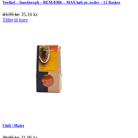
Voelkel – Ingefærsaft – BEMÆRK – MAX køb pr. ordre – 12 flasker
43,95
kr.
35,16
kr.
Tilføj til kurv
Chili | Malet
39,95
kr.
31,96
kr.