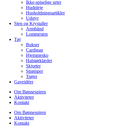
Ikke-spiselige urter
Hudpleje
Husholdningsartikler
Udstyr
Sten og Krystaller
Armbånd
Lommesten
Tøj
Bukser
Cardigan
Hjemmesko
Halstørklæder
Skjorter
Strømper
Trøjer
Gaveidéer
Om Bønnespiren
Aktiviteter
Kontakt
Om Bønnespiren
Aktiviteter
Kontakt