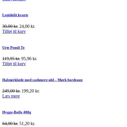
Lepidolit kvarts
30,00
kr.
24,00
kr.
Tilføj til kurv
Urte Pensil Te
119,95
kr.
95,96
kr.
Tilføj til kurv
Halstørklæde med cashmere-uld – Mørk bordeaux
249,00
kr.
199,20
kr.
Læs mere
Hygge-Bolle 400g
64,00
kr.
51,20
kr.