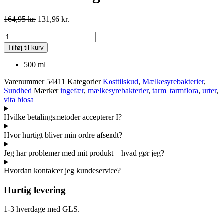
164,95
kr.
131,96
kr.
Vita
Biosa
Tilføj til kurv
Ingefær
antal
500 ml
Varenummer
54411
Kategorier
Kosttilskud
,
Mælkesyrebakterier
,
Sundhed
Mærker
ingefær
,
mælkesyrebakterier
,
tarm
,
tarmflora
,
urter
,
vita biosa
Hvilke betalingsmetoder accepterer I?
Hvor hurtigt bliver min ordre afsendt?
Jeg har problemer med mit produkt – hvad gør jeg?
Hvordan kontakter jeg kundeservice?
Hurtig levering
1-3 hverdage med GLS.