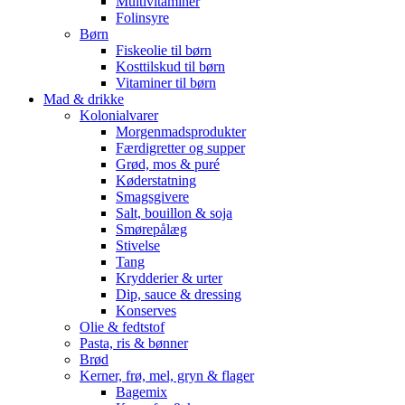
Multivitaminer
Folinsyre
Børn
Fiskeolie til børn
Kosttilskud til børn
Vitaminer til børn
Mad & drikke
Kolonialvarer
Morgenmadsprodukter
Færdigretter og supper
Grød, mos & puré
Køderstatning
Smagsgivere
Salt, bouillon & soja
Smørepålæg
Stivelse
Tang
Krydderier & urter
Dip, sauce & dressing
Konserves
Olie & fedtstof
Pasta, ris & bønner
Brød
Kerner, frø, mel, gryn & flager
Bagemix