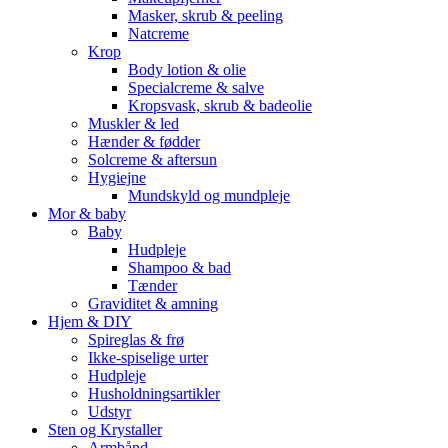
Masker, skrub & peeling
Natcreme
Krop
Body lotion & olie
Specialcreme & salve
Kropsvask, skrub & badeolie
Muskler & led
Hænder & fødder
Solcreme & aftersun
Hygiejne
Mundskyld og mundpleje
Mor & baby
Baby
Hudpleje
Shampoo & bad
Tænder
Graviditet & amning
Hjem & DIY
Spireglas & frø
Ikke-spiselige urter
Hudpleje
Husholdningsartikler
Udstyr
Sten og Krystaller
Armbånd