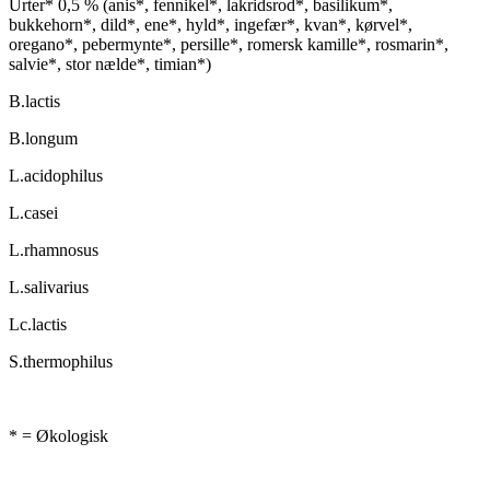
Urter* 0,5 % (anis*, fennikel*, lakridsrod*, basilikum*,
bukkehorn*, dild*, ene*, hyld*, ingefær*, kvan*, kørvel*,
oregano*, pebermynte*, persille*, romersk kamille*, rosmarin*,
salvie*, stor nælde*, timian*)
B.lactis
B.longum
L.acidophilus
L.casei
L.rhamnosus
L.salivarius
Lc.lactis
S.thermophilus
* = Økologisk