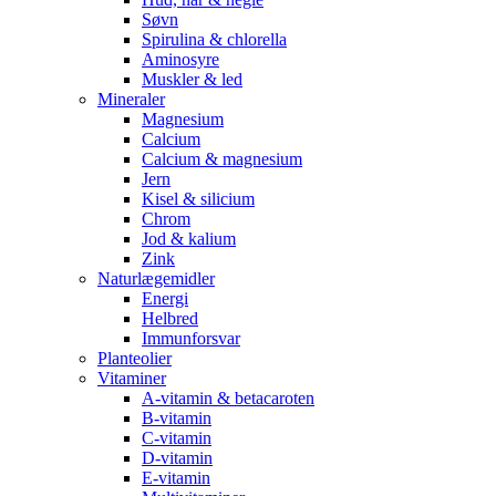
Søvn
Spirulina & chlorella
Aminosyre
Muskler & led
Mineraler
Magnesium
Calcium
Calcium & magnesium
Jern
Kisel & silicium
Chrom
Jod & kalium
Zink
Naturlægemidler
Energi
Helbred
Immunforsvar
Planteolier
Vitaminer
A-vitamin & betacaroten
B-vitamin
C-vitamin
D-vitamin
E-vitamin