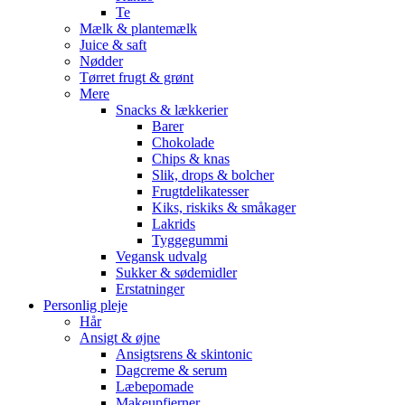
Te
Mælk & plantemælk
Juice & saft
Nødder
Tørret frugt & grønt
Mere
Snacks & lækkerier
Barer
Chokolade
Chips & knas
Slik, drops & bolcher
Frugtdelikatesser
Kiks, riskiks & småkager
Lakrids
Tyggegummi
Vegansk udvalg
Sukker & sødemidler
Erstatninger
Personlig pleje
Hår
Ansigt & øjne
Ansigtsrens & skintonic
Dagcreme & serum
Læbepomade
Makeupfjerner