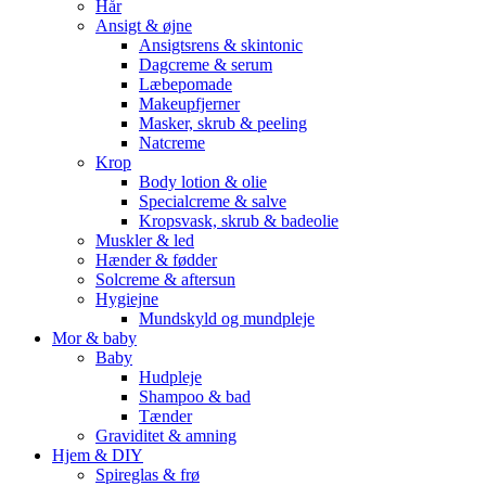
Hår
Ansigt & øjne
Ansigtsrens & skintonic
Dagcreme & serum
Læbepomade
Makeupfjerner
Masker, skrub & peeling
Natcreme
Krop
Body lotion & olie
Specialcreme & salve
Kropsvask, skrub & badeolie
Muskler & led
Hænder & fødder
Solcreme & aftersun
Hygiejne
Mundskyld og mundpleje
Mor & baby
Baby
Hudpleje
Shampoo & bad
Tænder
Graviditet & amning
Hjem & DIY
Spireglas & frø