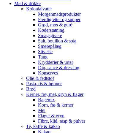
Mad & drikke
Kolonialvarer
Morgenmadsprodukter
Færdigretter og supper
Grød, mos & puré
Køderstatning
Smagsgivere
Salt, bouillon & soja
Smørepålæg
Stivelse
Tang
Krydderier & urter
Dip, sauce & dressing
Konserves
Olie & fedtstof
Pasta, ris & bønner
Brød
Kerner, frø, mel, gryn & flager
Bagemix
Korn, frø & kerner
Mel
Flager & gryn
Fibre, klid, rasp & pulver
Te, kaffe & kakao
Kakao