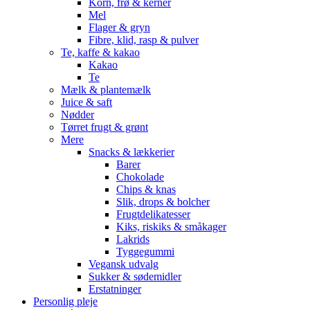
Korn, frø & kerner
Mel
Flager & gryn
Fibre, klid, rasp & pulver
Te, kaffe & kakao
Kakao
Te
Mælk & plantemælk
Juice & saft
Nødder
Tørret frugt & grønt
Mere
Snacks & lækkerier
Barer
Chokolade
Chips & knas
Slik, drops & bolcher
Frugtdelikatesser
Kiks, riskiks & småkager
Lakrids
Tyggegummi
Vegansk udvalg
Sukker & sødemidler
Erstatninger
Personlig pleje