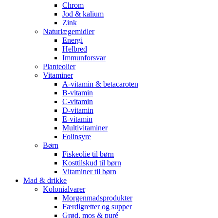
Chrom
Jod & kalium
Zink
Naturlægemidler
Energi
Helbred
Immunforsvar
Planteolier
Vitaminer
A-vitamin & betacaroten
B-vitamin
C-vitamin
D-vitamin
E-vitamin
Multivitaminer
Folinsyre
Børn
Fiskeolie til børn
Kosttilskud til børn
Vitaminer til børn
Mad & drikke
Kolonialvarer
Morgenmadsprodukter
Færdigretter og supper
Grød, mos & puré