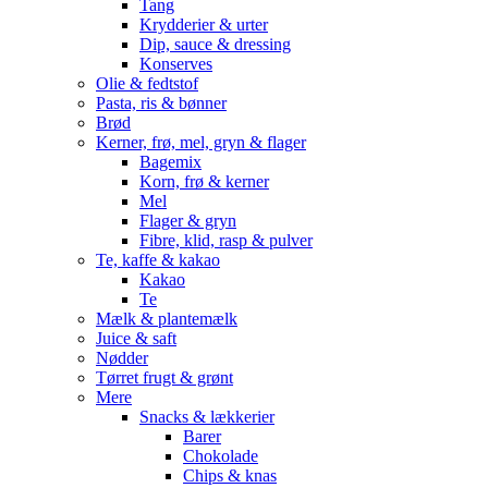
Tang
Krydderier & urter
Dip, sauce & dressing
Konserves
Olie & fedtstof
Pasta, ris & bønner
Brød
Kerner, frø, mel, gryn & flager
Bagemix
Korn, frø & kerner
Mel
Flager & gryn
Fibre, klid, rasp & pulver
Te, kaffe & kakao
Kakao
Te
Mælk & plantemælk
Juice & saft
Nødder
Tørret frugt & grønt
Mere
Snacks & lækkerier
Barer
Chokolade
Chips & knas