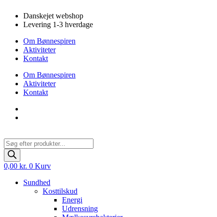
Videre
Danskejet webshop
til
Levering 1-3 hverdage
indhold
Om Bønnespiren
Aktiviteter
Kontakt
Om Bønnespiren
Aktiviteter
Kontakt
Products
search
0,00
kr.
0
Kurv
Sundhed
Kosttilskud
Energi
Udrensning