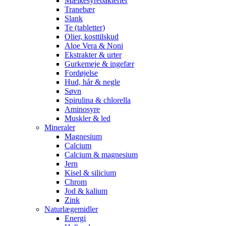
Mælkesyrebakterier
Tranebær
Slank
Te (tabletter)
Olier, kosttilskud
Aloe Vera & Noni
Ekstrakter & urter
Gurkemeje & ingefær
Fordøjelse
Hud, hår & negle
Søvn
Spirulina & chlorella
Aminosyre
Muskler & led
Mineraler
Magnesium
Calcium
Calcium & magnesium
Jern
Kisel & silicium
Chrom
Jod & kalium
Zink
Naturlægemidler
Energi