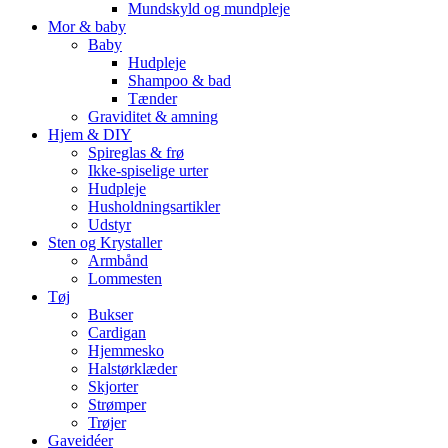
Mundskyld og mundpleje
Mor & baby
Baby
Hudpleje
Shampoo & bad
Tænder
Graviditet & amning
Hjem & DIY
Spireglas & frø
Ikke-spiselige urter
Hudpleje
Husholdningsartikler
Udstyr
Sten og Krystaller
Armbånd
Lommesten
Tøj
Bukser
Cardigan
Hjemmesko
Halstørklæder
Skjorter
Strømper
Trøjer
Gaveidéer