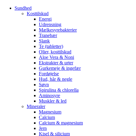
Sundhed
Kosttilskud
Energi
Udrensning
Mælkesyrebakterier
Tranebær
Slank
Te (tabletter)
Olier, kosttilskud
Aloe Vera & Noni
Ekstrakter & urter
Gurkemeje & ingefær
Fordøjelse
Hud, hår & negle
Søvn
Spirulina & chlorella
Aminosyre
Muskler & led
Mineraler
Magnesium
Calcium
Calcium & magnesium
Jern
Kisel & silicium