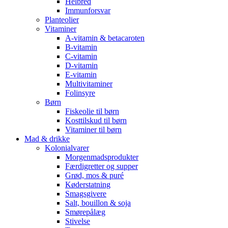
Helbred
Immunforsvar
Planteolier
Vitaminer
A-vitamin & betacaroten
B-vitamin
C-vitamin
D-vitamin
E-vitamin
Multivitaminer
Folinsyre
Børn
Fiskeolie til børn
Kosttilskud til børn
Vitaminer til børn
Mad & drikke
Kolonialvarer
Morgenmadsprodukter
Færdigretter og supper
Grød, mos & puré
Køderstatning
Smagsgivere
Salt, bouillon & soja
Smørepålæg
Stivelse