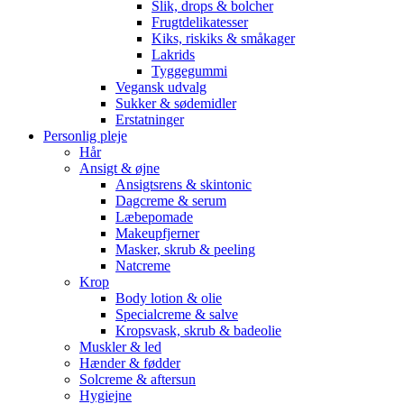
Slik, drops & bolcher
Frugtdelikatesser
Kiks, riskiks & småkager
Lakrids
Tyggegummi
Vegansk udvalg
Sukker & sødemidler
Erstatninger
Personlig pleje
Hår
Ansigt & øjne
Ansigtsrens & skintonic
Dagcreme & serum
Læbepomade
Makeupfjerner
Masker, skrub & peeling
Natcreme
Krop
Body lotion & olie
Specialcreme & salve
Kropsvask, skrub & badeolie
Muskler & led
Hænder & fødder
Solcreme & aftersun
Hygiejne