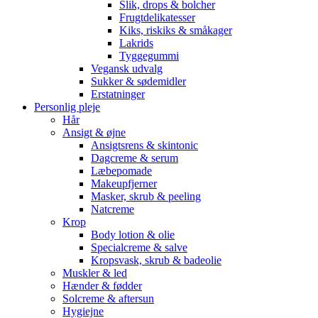
Slik, drops & bolcher
Frugtdelikatesser
Kiks, riskiks & småkager
Lakrids
Tyggegummi
Vegansk udvalg
Sukker & sødemidler
Erstatninger
Personlig pleje
Hår
Ansigt & øjne
Ansigtsrens & skintonic
Dagcreme & serum
Læbepomade
Makeupfjerner
Masker, skrub & peeling
Natcreme
Krop
Body lotion & olie
Specialcreme & salve
Kropsvask, skrub & badeolie
Muskler & led
Hænder & fødder
Solcreme & aftersun
Hygiejne