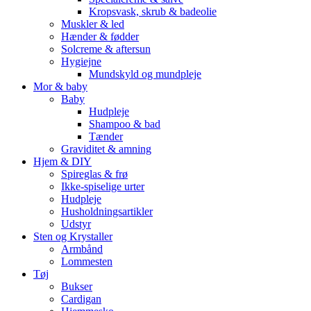
Kropsvask, skrub & badeolie
Muskler & led
Hænder & fødder
Solcreme & aftersun
Hygiejne
Mundskyld og mundpleje
Mor & baby
Baby
Hudpleje
Shampoo & bad
Tænder
Graviditet & amning
Hjem & DIY
Spireglas & frø
Ikke-spiselige urter
Hudpleje
Husholdningsartikler
Udstyr
Sten og Krystaller
Armbånd
Lommesten
Tøj
Bukser
Cardigan