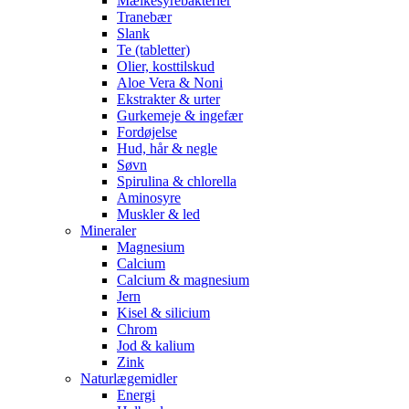
Mælkesyrebakterier
Tranebær
Slank
Te (tabletter)
Olier, kosttilskud
Aloe Vera & Noni
Ekstrakter & urter
Gurkemeje & ingefær
Fordøjelse
Hud, hår & negle
Søvn
Spirulina & chlorella
Aminosyre
Muskler & led
Mineraler
Magnesium
Calcium
Calcium & magnesium
Jern
Kisel & silicium
Chrom
Jod & kalium
Zink
Naturlægemidler
Energi