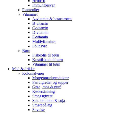
Helbred
Immunforsvar
Planteolier
Vitaminer
A-vitamin & betacaroten
B-vitamin
C-vitamin
D-vitamin
E-vitamin
Multivitaminer
Folinsyre
Børn
Fiskeolie til børn
Kosttilskud til børn
Vitaminer til børn
Mad & drikke
Kolonialvarer
Morgenmadsprodukter
Færdigretter og supper
Grød, mos & puré
Køderstatning
Smagsgivere
Salt, bouillon & soja
Smørepålæg
Stivelse