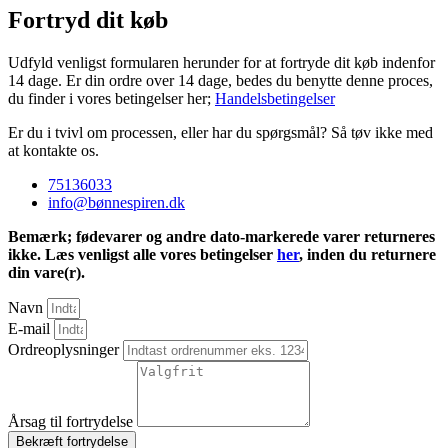
Fortryd dit køb
Udfyld venligst formularen herunder for at fortryde dit køb indenfor
14 dage. Er din ordre over 14 dage, bedes du benytte denne proces,
du finder i vores betingelser her;
Handelsbetingelser
Er du i tvivl om processen, eller har du spørgsmål? Så tøv ikke med
at kontakte os.
75136033
info@bønnespiren.dk
Bemærk; fødevarer og andre dato-markerede varer returneres
ikke. Læs venligst alle vores betingelser
her
, inden du returnere
din vare(r).
Navn
E-mail
Ordreoplysninger
Årsag til fortrydelse
Bekræft fortrydelse