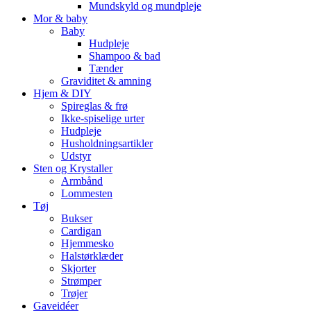
Mundskyld og mundpleje
Mor & baby
Baby
Hudpleje
Shampoo & bad
Tænder
Graviditet & amning
Hjem & DIY
Spireglas & frø
Ikke-spiselige urter
Hudpleje
Husholdningsartikler
Udstyr
Sten og Krystaller
Armbånd
Lommesten
Tøj
Bukser
Cardigan
Hjemmesko
Halstørklæder
Skjorter
Strømper
Trøjer
Gaveidéer