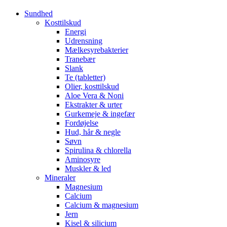
Sundhed
Kosttilskud
Energi
Udrensning
Mælkesyrebakterier
Tranebær
Slank
Te (tabletter)
Olier, kosttilskud
Aloe Vera & Noni
Ekstrakter & urter
Gurkemeje & ingefær
Fordøjelse
Hud, hår & negle
Søvn
Spirulina & chlorella
Aminosyre
Muskler & led
Mineraler
Magnesium
Calcium
Calcium & magnesium
Jern
Kisel & silicium