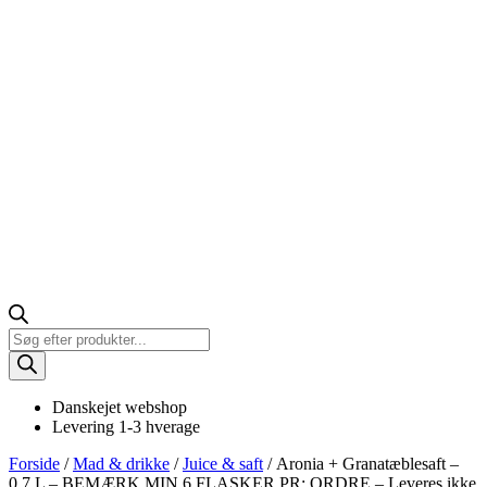
Products
search
Danskejet webshop
Levering 1-3 hverage
Forside
/
Mad & drikke
/
Juice & saft
/ Aronia + Granatæblesaft –
0,7 L – BEMÆRK MIN 6 FLASKER PR: ORDRE – Leveres ikke