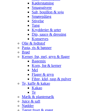
Køderstatning
Smagsgivere
Salt, bouillon & soja
Smørepålæg
Stivelse
Tang
Krydderier & urter
Dip, sauce & dressing
Konserves
Olie & fedtstof
Pasta, ris & bønner
Brød
Kerner, frø, mel, gryn & flager
Bagemix
Korn, frø & kerner
Mel
Flager & gryn
Fibre, klid, rasp & pulver
Te, kaffe & kakao
Kakao
Te
Mælk & plantemælk
Juice & saft
Nødder
Tørret frugt & grønt