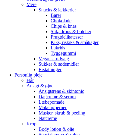
Mere
Snacks & lækkerier
Barer
Chokolade
Chips & knas
Slik, drops & bolcher
Frugtdelikatesser
Kiks, riskiks & småkager
Lakrids
Tyggegummi
Vegansk udvalg
Sukker & sødemidler
Erstatninger
Personlig pleje
Hår
Ansigt & øjne
Ansigtsrens & skintonic
Dagcreme & serum
Læbepomade
Makeupfjerner
Masker, skrub & peeling
Natcreme
Krop
Body lotion & olie
Specialcreme & salve