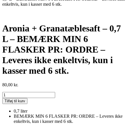
enkeltvis, kun i kasser med 6 stk.
Aronia + Granatæblesaft – 0,7
L – BEMÆRK MIN 6
FLASKER PR: ORDRE –
Leveres ikke enkeltvis, kun i
kasser med 6 stk.
80,00
kr.
Aronia
+
Tilføj til kurv
Granatæblesaft
-
0,7 liter
0,7
BEMÆRK MIN 6 FLASKER PR: ORDRE – Leveres ikke
L
enkeltvis, kun i kasser med 6 stk.
-