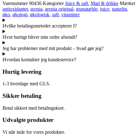
BEMÆRK
Varenummer
90436
Kategorier
Juice & saft
,
Mad & drikke
Mærker
MIN
antioxidanter
,
aronia
,
aronia original
,
granatæble
,
juice
,
naturlig
,
6
øko
,
økologi
,
økologisk
,
saft
,
vitaminer
FLASKER
PR:
Hvilke betalingsmetoder accepterer I?
ORDRE
-
Hvor hurtigt bliver min ordre afsendt?
Leveres
ikke
Jeg har problemer med mit produkt – hvad gør jeg?
enkeltvis,
kun
Hvordan kontakter jeg kundeservice?
i
kasser
Hurtig levering
med
6
1-3 hverdage med GLS.
stk.
antal
Sikker betaling
Betal sikkert med betalingskort.
Udvalgte produkter
Vi står inde for vores produkter.