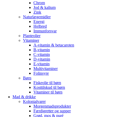
Chrom
Jod & kalium
Zink
Naturlægemidler
Energi
Helbred
Immunforsvar
Planteolier
Vitaminer
A-vitamin & betacaroten
B-vitamin
C-vitamin
D-vitamin
E-vitamin
Multivitaminer
Folinsyre
Børn
Fiskeolie til børn
Kosttilskud til børn
Vitaminer til børn
Mad & drikke
Kolonialvarer
Morgenmadsprodukter
Færdigretter og supper
Grød, mos & puré