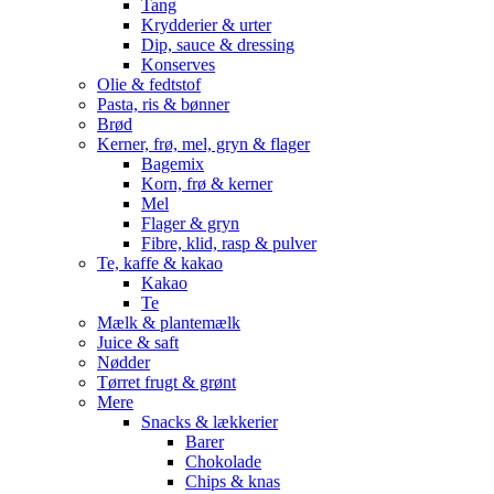
Tang
Krydderier & urter
Dip, sauce & dressing
Konserves
Olie & fedtstof
Pasta, ris & bønner
Brød
Kerner, frø, mel, gryn & flager
Bagemix
Korn, frø & kerner
Mel
Flager & gryn
Fibre, klid, rasp & pulver
Te, kaffe & kakao
Kakao
Te
Mælk & plantemælk
Juice & saft
Nødder
Tørret frugt & grønt
Mere
Snacks & lækkerier
Barer
Chokolade
Chips & knas