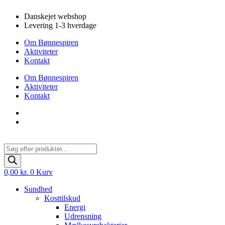
Videre
Danskejet webshop
til
Levering 1-3 hverdage
indhold
Om Bønnespiren
Aktiviteter
Kontakt
Om Bønnespiren
Aktiviteter
Kontakt
Products
search
0,00
kr.
0
Kurv
Sundhed
Kosttilskud
Energi
Udrensning