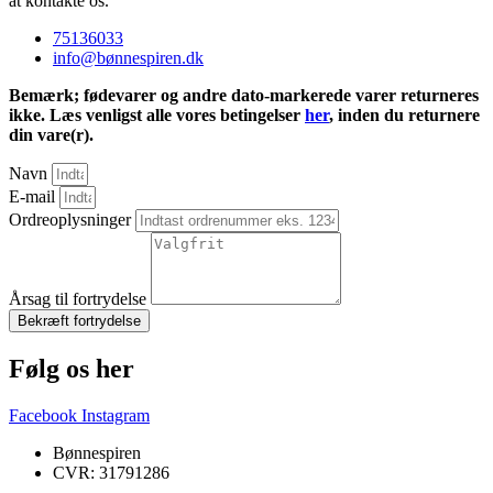
at kontakte os.
75136033
info@bønnespiren.dk
Bemærk; fødevarer og andre dato-markerede varer returneres
ikke. Læs venligst alle vores betingelser
her
, inden du returnere
din vare(r).
Navn
E-mail
Ordreoplysninger
Årsag til fortrydelse
Bekræft fortrydelse
Følg os her
Facebook
Instagram
Bønnespiren
CVR: 31791286