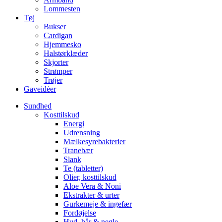
Lommesten
Tøj
Bukser
Cardigan
Hjemmesko
Halstørklæder
Skjorter
Strømper
Trøjer
Gaveidéer
Sundhed
Kosttilskud
Energi
Udrensning
Mælkesyrebakterier
Tranebær
Slank
Te (tabletter)
Olier, kosttilskud
Aloe Vera & Noni
Ekstrakter & urter
Gurkemeje & ingefær
Fordøjelse
Hud, hår & negle