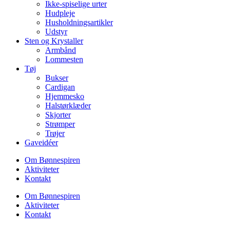
Ikke-spiselige urter
Hudpleje
Husholdningsartikler
Udstyr
Sten og Krystaller
Armbånd
Lommesten
Tøj
Bukser
Cardigan
Hjemmesko
Halstørklæder
Skjorter
Strømper
Trøjer
Gaveidéer
Om Bønnespiren
Aktiviteter
Kontakt
Om Bønnespiren
Aktiviteter
Kontakt