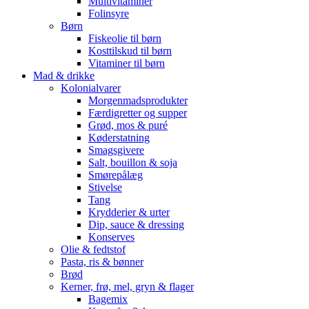
Multivitaminer
Folinsyre
Børn
Fiskeolie til børn
Kosttilskud til børn
Vitaminer til børn
Mad & drikke
Kolonialvarer
Morgenmadsprodukter
Færdigretter og supper
Grød, mos & puré
Køderstatning
Smagsgivere
Salt, bouillon & soja
Smørepålæg
Stivelse
Tang
Krydderier & urter
Dip, sauce & dressing
Konserves
Olie & fedtstof
Pasta, ris & bønner
Brød
Kerner, frø, mel, gryn & flager
Bagemix