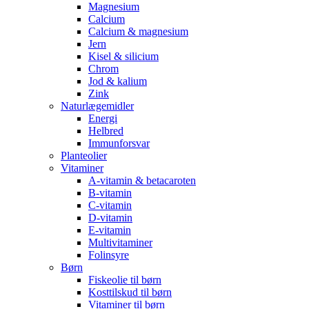
Magnesium
Calcium
Calcium & magnesium
Jern
Kisel & silicium
Chrom
Jod & kalium
Zink
Naturlægemidler
Energi
Helbred
Immunforsvar
Planteolier
Vitaminer
A-vitamin & betacaroten
B-vitamin
C-vitamin
D-vitamin
E-vitamin
Multivitaminer
Folinsyre
Børn
Fiskeolie til børn
Kosttilskud til børn
Vitaminer til børn