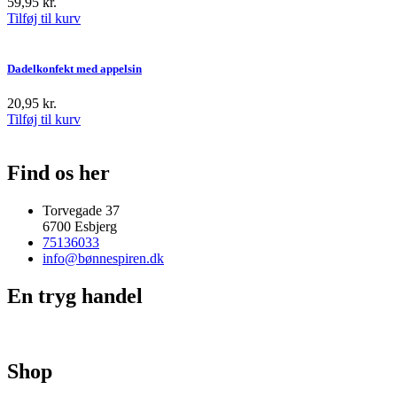
59,95
kr.
Tilføj til kurv
Dadelkonfekt med appelsin
20,95
kr.
Tilføj til kurv
Find os her
Torvegade 37
6700 Esbjerg
75136033
info@bønnespiren.dk
En tryg handel
Shop