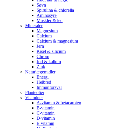
Søvn
Spirulina & chlorella
Aminosyre
Muskler & led
Mineraler
Magnesium
Calcium
Calcium & magnesium
Jern
Kisel & silicium
Chrom
Jod & kalium
Zink
Naturlægemidler
Energi
Helbred
Immunforsvar
Planteolier
Vitaminer
A-vitamin & betacaroten
B-vitamin
C-vitamin
D-vitamin
E-vitamin