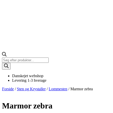
Products
search
Danskejet webshop
Levering 1-3 hverage
Forside
/
Sten og Krystaller
/
Lommesten
/ Marmor zebra
Marmor zebra