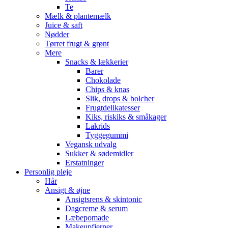
Te
Mælk & plantemælk
Juice & saft
Nødder
Tørret frugt & grønt
Mere
Snacks & lækkerier
Barer
Chokolade
Chips & knas
Slik, drops & bolcher
Frugtdelikatesser
Kiks, riskiks & småkager
Lakrids
Tyggegummi
Vegansk udvalg
Sukker & sødemidler
Erstatninger
Personlig pleje
Hår
Ansigt & øjne
Ansigtsrens & skintonic
Dagcreme & serum
Læbepomade
Makeupfjerner