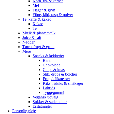
Korn, frø & kerner
Mel
Flager & gryn
Fibre, klid, rasp & pulver
Te, kaffe & kakao
Kakao
Te
Mælk & plantemælk
Juice & saft
Nødder
Tørret frugt & grønt
Mere
Snacks & lækkerier
Barer
Chokolade
Chips & knas
Slik, drops & bolcher
Frugtdelikatesser
Kiks, riskiks & småkager
Lakrids
Tyggegummi
Vegansk udvalg
Sukker & sødemidler
Erstatninger
Personlig pleje