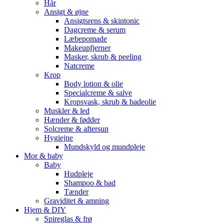
Hår
Ansigt & øjne
Ansigtsrens & skintonic
Dagcreme & serum
Læbepomade
Makeupfjerner
Masker, skrub & peeling
Natcreme
Krop
Body lotion & olie
Specialcreme & salve
Kropsvask, skrub & badeolie
Muskler & led
Hænder & fødder
Solcreme & aftersun
Hygiejne
Mundskyld og mundpleje
Mor & baby
Baby
Hudpleje
Shampoo & bad
Tænder
Graviditet & amning
Hjem & DIY
Spireglas & frø