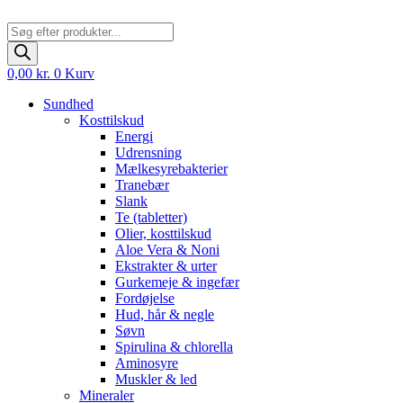
Products
search
0,00
kr.
0
Kurv
Sundhed
Kosttilskud
Energi
Udrensning
Mælkesyrebakterier
Tranebær
Slank
Te (tabletter)
Olier, kosttilskud
Aloe Vera & Noni
Ekstrakter & urter
Gurkemeje & ingefær
Fordøjelse
Hud, hår & negle
Søvn
Spirulina & chlorella
Aminosyre
Muskler & led
Mineraler