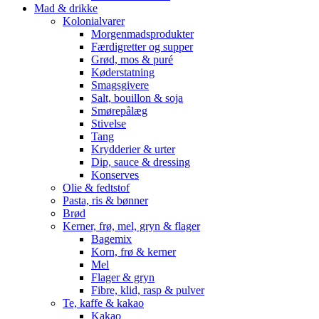
Mad & drikke
Kolonialvarer
Morgenmadsprodukter
Færdigretter og supper
Grød, mos & puré
Køderstatning
Smagsgivere
Salt, bouillon & soja
Smørepålæg
Stivelse
Tang
Krydderier & urter
Dip, sauce & dressing
Konserves
Olie & fedtstof
Pasta, ris & bønner
Brød
Kerner, frø, mel, gryn & flager
Bagemix
Korn, frø & kerner
Mel
Flager & gryn
Fibre, klid, rasp & pulver
Te, kaffe & kakao
Kakao