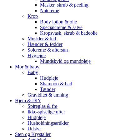
Masker, skrub & peeling
Natcreme
Krop
Body lotion & olie
Specialcreme & salve
Kropsvask, skrub & badeolie
Muskler & led
Hænder & fødder
Solcreme & aftersun
Hygiejne
Mundskyld og mundpleje
Mor & baby
Baby
Hudpleje
Shampoo & bad
Tænder
Graviditet & amning
Hjem & DIY
Spireglas & frø
Ikke-spiselige urter
Hudpleje
Husholdningsartikler
Udstyr
Sten og Krystaller
Armbånd