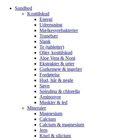
Sundhed
Kosttilskud
Energi
Udrensning
Mælkesyrebakterier
Tranebær
Slank
Te (tabletter)
Olier, kosttilskud
Aloe Vera & Noni
Ekstrakter & urter
Gurkemeje & ingefær
Fordøjelse
Hud, hår & negle
Søvn
Spirulina & chlorella
Aminosyre
Muskler & led
Mineraler
Magnesium
Calcium
Calcium & magnesium
Jern
Kisel & silicium