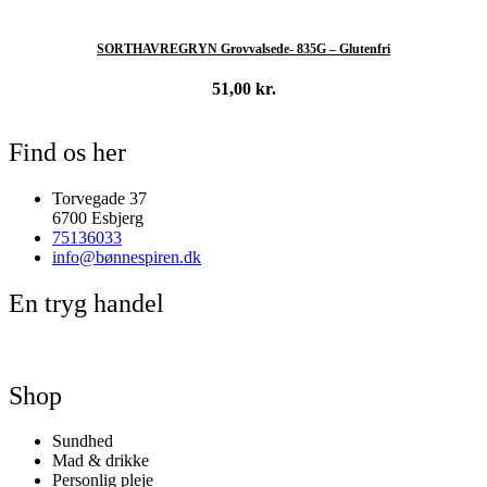
SORTHAVREGRYN Grovvalsede- 835G – Glutenfri
51,00
kr.
Tilføj til kurv
Find os her
Torvegade 37
6700 Esbjerg
75136033
info@bønnespiren.dk
En tryg handel
Shop
Sundhed
Mad & drikke
Personlig pleje