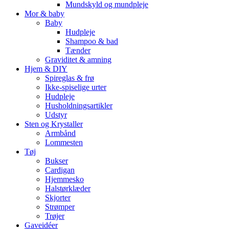
Mundskyld og mundpleje
Mor & baby
Baby
Hudpleje
Shampoo & bad
Tænder
Graviditet & amning
Hjem & DIY
Spireglas & frø
Ikke-spiselige urter
Hudpleje
Husholdningsartikler
Udstyr
Sten og Krystaller
Armbånd
Lommesten
Tøj
Bukser
Cardigan
Hjemmesko
Halstørklæder
Skjorter
Strømper
Trøjer
Gaveidéer