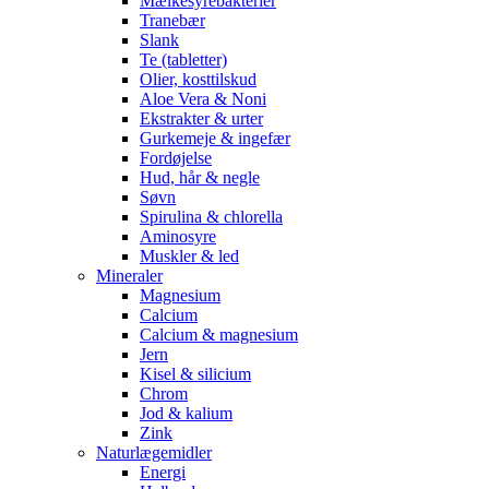
Mælkesyrebakterier
Tranebær
Slank
Te (tabletter)
Olier, kosttilskud
Aloe Vera & Noni
Ekstrakter & urter
Gurkemeje & ingefær
Fordøjelse
Hud, hår & negle
Søvn
Spirulina & chlorella
Aminosyre
Muskler & led
Mineraler
Magnesium
Calcium
Calcium & magnesium
Jern
Kisel & silicium
Chrom
Jod & kalium
Zink
Naturlægemidler
Energi