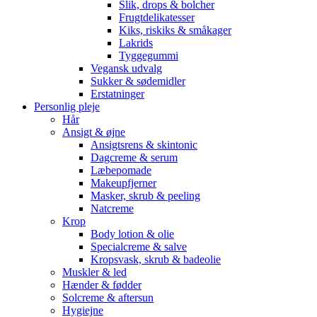
Slik, drops & bolcher
Frugtdelikatesser
Kiks, riskiks & småkager
Lakrids
Tyggegummi
Vegansk udvalg
Sukker & sødemidler
Erstatninger
Personlig pleje
Hår
Ansigt & øjne
Ansigtsrens & skintonic
Dagcreme & serum
Læbepomade
Makeupfjerner
Masker, skrub & peeling
Natcreme
Krop
Body lotion & olie
Specialcreme & salve
Kropsvask, skrub & badeolie
Muskler & led
Hænder & fødder
Solcreme & aftersun
Hygiejne