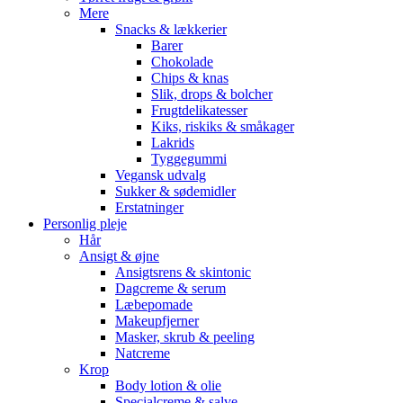
Mere
Snacks & lækkerier
Barer
Chokolade
Chips & knas
Slik, drops & bolcher
Frugtdelikatesser
Kiks, riskiks & småkager
Lakrids
Tyggegummi
Vegansk udvalg
Sukker & sødemidler
Erstatninger
Personlig pleje
Hår
Ansigt & øjne
Ansigtsrens & skintonic
Dagcreme & serum
Læbepomade
Makeupfjerner
Masker, skrub & peeling
Natcreme
Krop
Body lotion & olie
Specialcreme & salve