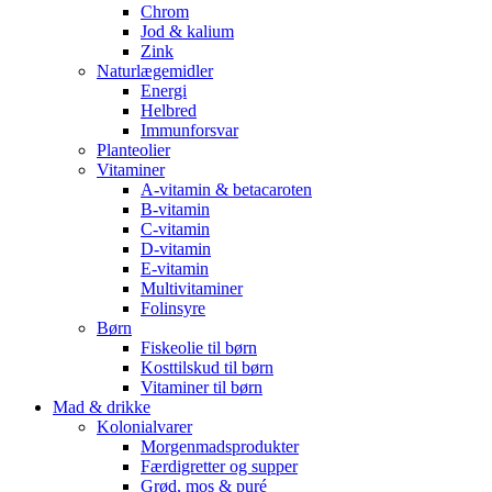
Chrom
Jod & kalium
Zink
Naturlægemidler
Energi
Helbred
Immunforsvar
Planteolier
Vitaminer
A-vitamin & betacaroten
B-vitamin
C-vitamin
D-vitamin
E-vitamin
Multivitaminer
Folinsyre
Børn
Fiskeolie til børn
Kosttilskud til børn
Vitaminer til børn
Mad & drikke
Kolonialvarer
Morgenmadsprodukter
Færdigretter og supper
Grød, mos & puré