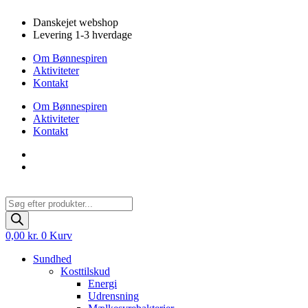
Videre
Danskejet webshop
til
Levering 1-3 hverdage
indhold
Om Bønnespiren
Aktiviteter
Kontakt
Om Bønnespiren
Aktiviteter
Kontakt
Products
search
0,00
kr.
0
Kurv
Sundhed
Kosttilskud
Energi
Udrensning