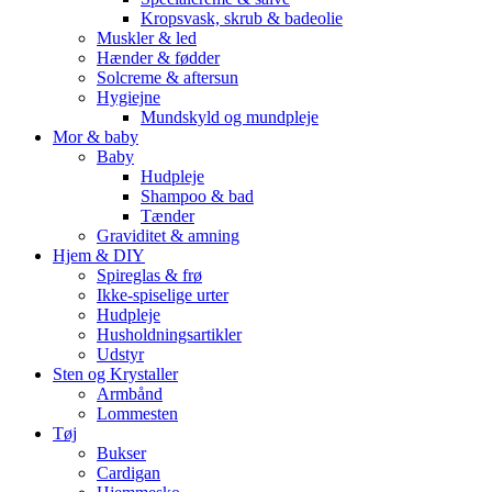
Kropsvask, skrub & badeolie
Muskler & led
Hænder & fødder
Solcreme & aftersun
Hygiejne
Mundskyld og mundpleje
Mor & baby
Baby
Hudpleje
Shampoo & bad
Tænder
Graviditet & amning
Hjem & DIY
Spireglas & frø
Ikke-spiselige urter
Hudpleje
Husholdningsartikler
Udstyr
Sten og Krystaller
Armbånd
Lommesten
Tøj
Bukser
Cardigan