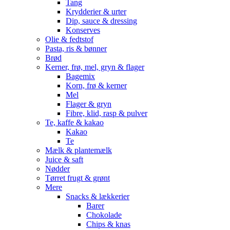
Tang
Krydderier & urter
Dip, sauce & dressing
Konserves
Olie & fedtstof
Pasta, ris & bønner
Brød
Kerner, frø, mel, gryn & flager
Bagemix
Korn, frø & kerner
Mel
Flager & gryn
Fibre, klid, rasp & pulver
Te, kaffe & kakao
Kakao
Te
Mælk & plantemælk
Juice & saft
Nødder
Tørret frugt & grønt
Mere
Snacks & lækkerier
Barer
Chokolade
Chips & knas