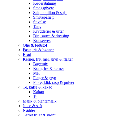
Køderstatning
Smagsgivere
Salt, bouillon & soja
Smørepålæg
Stivelse
Tang
Krydderier & urter
Dip, sauce & dressing
Konserves
Olie & fedtstof
Pasta, ris & bønner
Brød
Kerner, frø, mel, gryn & flager
Bagemix
Korn, frø & kerner
Mel
Flager & gryn
Fibre, klid, rasp & pulver
Te, kaffe & kakao
Kakao
Te
Mælk & plantemælk
Juice & saft
Nødder
Tørret frugt & grønt