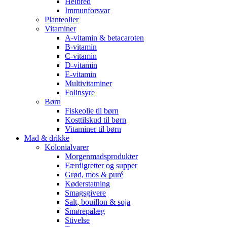
Helbred
Immunforsvar
Planteolier
Vitaminer
A-vitamin & betacaroten
B-vitamin
C-vitamin
D-vitamin
E-vitamin
Multivitaminer
Folinsyre
Børn
Fiskeolie til børn
Kosttilskud til børn
Vitaminer til børn
Mad & drikke
Kolonialvarer
Morgenmadsprodukter
Færdigretter og supper
Grød, mos & puré
Køderstatning
Smagsgivere
Salt, bouillon & soja
Smørepålæg
Stivelse