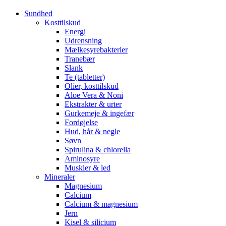
Sundhed
Kosttilskud
Energi
Udrensning
Mælkesyrebakterier
Tranebær
Slank
Te (tabletter)
Olier, kosttilskud
Aloe Vera & Noni
Ekstrakter & urter
Gurkemeje & ingefær
Fordøjelse
Hud, hår & negle
Søvn
Spirulina & chlorella
Aminosyre
Muskler & led
Mineraler
Magnesium
Calcium
Calcium & magnesium
Jern
Kisel & silicium