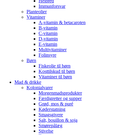
Helbred
Immunforsvar
Planteolier
Vitaminer
A-vitamin & betacaroten
B-vitamin
C-vitamin
D-vitamin
E-vitamin
Multivitaminer
Folinsyre
Børn
Fiskeolie til børn
Kosttilskud til børn
Vitaminer til børn
Mad & drikke
Kolonialvarer
Morgenmadsprodukter
Færdigretter og supper
Grød, mos & puré
Køderstatning
Smagsgivere
Salt, bouillon & soja
Smørepålæg
Stivelse