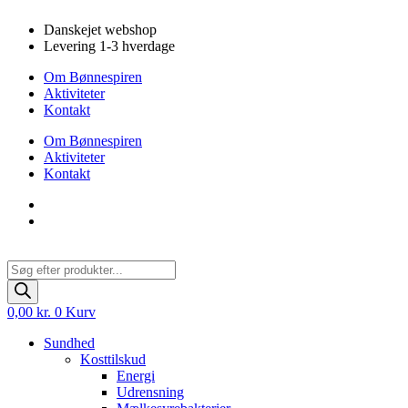
Videre
Danskejet webshop
til
Levering 1-3 hverdage
indhold
Om Bønnespiren
Aktiviteter
Kontakt
Om Bønnespiren
Aktiviteter
Kontakt
Products
search
0,00
kr.
0
Kurv
Sundhed
Kosttilskud
Energi
Udrensning