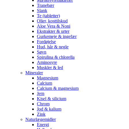
Mælkesyrebakterier
Tranebær
Slank
Te (tabletter)
Olier, kosttilskud
Aloe Vera & Noni
Ekstrakter & urter
Gurkemeje & ingefær
Fordøjelse
Hud, hår & negle
Søvn
Spirulina & chlorella
Aminosyre
Muskler & led
Mineraler
Magnesium
Calcium
Calcium & magnesium
Jern
Kisel & silicium
Chrom
Jod & kalium
Zink
Naturlægemidler
Energi