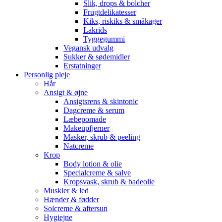
Slik, drops & bolcher
Frugtdelikatesser
Kiks, riskiks & småkager
Lakrids
Tyggegummi
Vegansk udvalg
Sukker & sødemidler
Erstatninger
Personlig pleje
Hår
Ansigt & øjne
Ansigtsrens & skintonic
Dagcreme & serum
Læbepomade
Makeupfjerner
Masker, skrub & peeling
Natcreme
Krop
Body lotion & olie
Specialcreme & salve
Kropsvask, skrub & badeolie
Muskler & led
Hænder & fødder
Solcreme & aftersun
Hygiejne