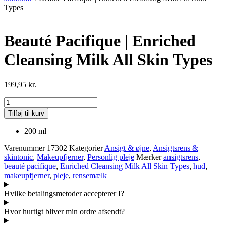
Types
Beauté Pacifique | Enriched
Cleansing Milk All Skin Types
199,95
kr.
Beauté
Pacifique
Tilføj til kurv
|
Enriched
200 ml
Cleansing
Milk
Varenummer
17302
Kategorier
Ansigt & øjne
,
Ansigtsrens &
All
skintonic
,
Makeupfjerner
,
Personlig pleje
Mærker
ansigtsrens
,
Skin
beauté pacifique
,
Enriched Cleansing Milk All Skin Types
,
hud
,
Types
makeupfjerner
,
pleje
,
rensemælk
antal
Hvilke betalingsmetoder accepterer I?
Hvor hurtigt bliver min ordre afsendt?