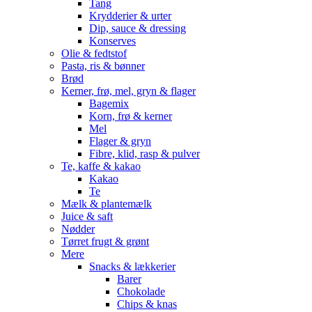
Tang
Krydderier & urter
Dip, sauce & dressing
Konserves
Olie & fedtstof
Pasta, ris & bønner
Brød
Kerner, frø, mel, gryn & flager
Bagemix
Korn, frø & kerner
Mel
Flager & gryn
Fibre, klid, rasp & pulver
Te, kaffe & kakao
Kakao
Te
Mælk & plantemælk
Juice & saft
Nødder
Tørret frugt & grønt
Mere
Snacks & lækkerier
Barer
Chokolade
Chips & knas