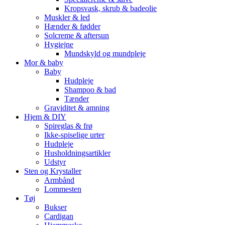
Kropsvask, skrub & badeolie
Muskler & led
Hænder & fødder
Solcreme & aftersun
Hygiejne
Mundskyld og mundpleje
Mor & baby
Baby
Hudpleje
Shampoo & bad
Tænder
Graviditet & amning
Hjem & DIY
Spireglas & frø
Ikke-spiselige urter
Hudpleje
Husholdningsartikler
Udstyr
Sten og Krystaller
Armbånd
Lommesten
Tøj
Bukser
Cardigan