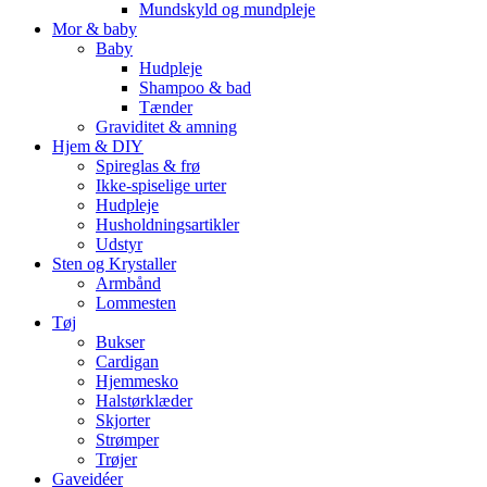
Mundskyld og mundpleje
Mor & baby
Baby
Hudpleje
Shampoo & bad
Tænder
Graviditet & amning
Hjem & DIY
Spireglas & frø
Ikke-spiselige urter
Hudpleje
Husholdningsartikler
Udstyr
Sten og Krystaller
Armbånd
Lommesten
Tøj
Bukser
Cardigan
Hjemmesko
Halstørklæder
Skjorter
Strømper
Trøjer
Gaveidéer