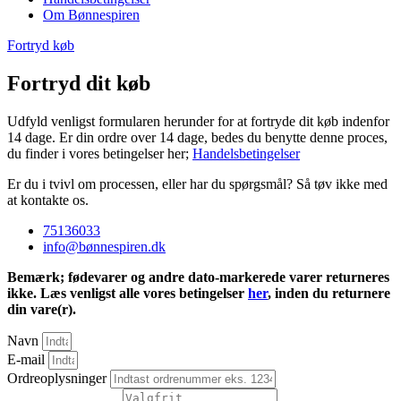
Om Bønnespiren
Fortryd køb
Fortryd dit køb
Udfyld venligst formularen herunder for at fortryde dit køb indenfor
14 dage. Er din ordre over 14 dage, bedes du benytte denne proces,
du finder i vores betingelser her;
Handelsbetingelser
Er du i tvivl om processen, eller har du spørgsmål? Så tøv ikke med
at kontakte os.
75136033
info@bønnespiren.dk
Bemærk; fødevarer og andre dato-markerede varer returneres
ikke. Læs venligst alle vores betingelser
her
, inden du returnere
din vare(r).
Navn
E-mail
Ordreoplysninger