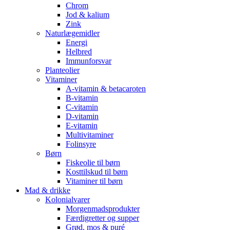
Chrom
Jod & kalium
Zink
Naturlægemidler
Energi
Helbred
Immunforsvar
Planteolier
Vitaminer
A-vitamin & betacaroten
B-vitamin
C-vitamin
D-vitamin
E-vitamin
Multivitaminer
Folinsyre
Børn
Fiskeolie til børn
Kosttilskud til børn
Vitaminer til børn
Mad & drikke
Kolonialvarer
Morgenmadsprodukter
Færdigretter og supper
Grød, mos & puré