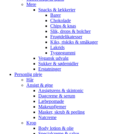
Mere
Snacks & lækkerier
Barer
Chokolade
Chips & knas
Slik, drops & bolcher
Frugtdelikatesser
Kiks, riskiks & småkager
Lakrids
Tyggegummi
Vegansk udvalg
Sukker & sødemidler
Erstatninger
Personlig pleje
Hår
Ansigt & øjne
Ansigtsrens & skintonic
Dagcreme & serum
Læbepomade
Makeupfjerner
Masker, skrub & peeling
Natcreme
Krop
Body lotion & olie
Specialcreme & salve