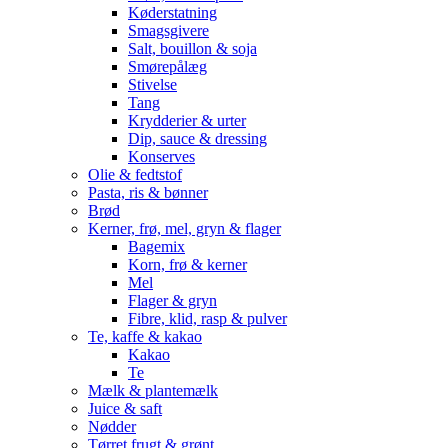
Køderstatning
Smagsgivere
Salt, bouillon & soja
Smørepålæg
Stivelse
Tang
Krydderier & urter
Dip, sauce & dressing
Konserves
Olie & fedtstof
Pasta, ris & bønner
Brød
Kerner, frø, mel, gryn & flager
Bagemix
Korn, frø & kerner
Mel
Flager & gryn
Fibre, klid, rasp & pulver
Te, kaffe & kakao
Kakao
Te
Mælk & plantemælk
Juice & saft
Nødder
Tørret frugt & grønt