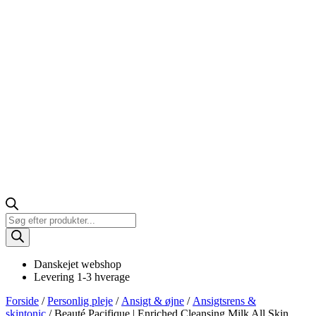
Products
search
Danskejet webshop
Levering 1-3 hverage
Forside
/
Personlig pleje
/
Ansigt & øjne
/
Ansigtsrens &
skintonic
/ Beauté Pacifique | Enriched Cleansing Milk All Skin