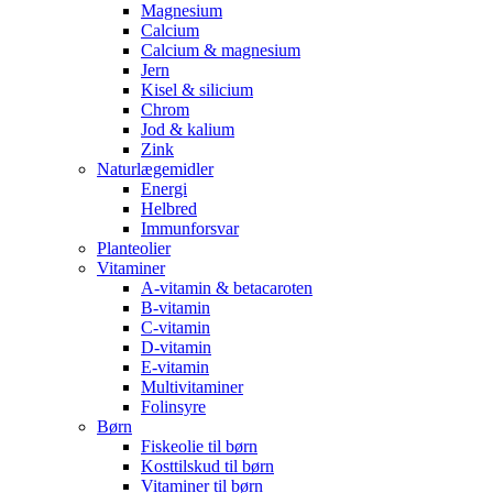
Magnesium
Calcium
Calcium & magnesium
Jern
Kisel & silicium
Chrom
Jod & kalium
Zink
Naturlægemidler
Energi
Helbred
Immunforsvar
Planteolier
Vitaminer
A-vitamin & betacaroten
B-vitamin
C-vitamin
D-vitamin
E-vitamin
Multivitaminer
Folinsyre
Børn
Fiskeolie til børn
Kosttilskud til børn
Vitaminer til børn