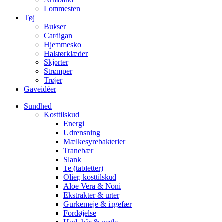
Lommesten
Tøj
Bukser
Cardigan
Hjemmesko
Halstørklæder
Skjorter
Strømper
Trøjer
Gaveidéer
Sundhed
Kosttilskud
Energi
Udrensning
Mælkesyrebakterier
Tranebær
Slank
Te (tabletter)
Olier, kosttilskud
Aloe Vera & Noni
Ekstrakter & urter
Gurkemeje & ingefær
Fordøjelse
Hud, hår & negle