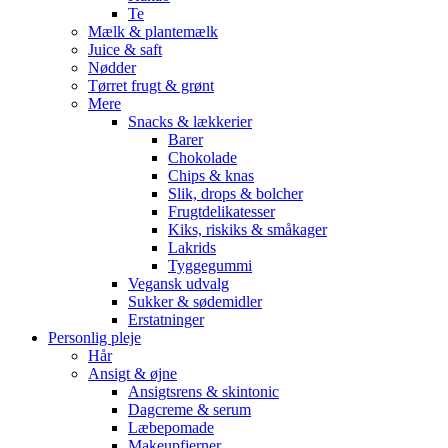
Te
Mælk & plantemælk
Juice & saft
Nødder
Tørret frugt & grønt
Mere
Snacks & lækkerier
Barer
Chokolade
Chips & knas
Slik, drops & bolcher
Frugtdelikatesser
Kiks, riskiks & småkager
Lakrids
Tyggegummi
Vegansk udvalg
Sukker & sødemidler
Erstatninger
Personlig pleje
Hår
Ansigt & øjne
Ansigtsrens & skintonic
Dagcreme & serum
Læbepomade
Makeupfjerner