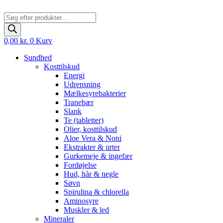
Products
search
0,00
kr.
0
Kurv
Sundhed
Kosttilskud
Energi
Udrensning
Mælkesyrebakterier
Tranebær
Slank
Te (tabletter)
Olier, kosttilskud
Aloe Vera & Noni
Ekstrakter & urter
Gurkemeje & ingefær
Fordøjelse
Hud, hår & negle
Søvn
Spirulina & chlorella
Aminosyre
Muskler & led
Mineraler