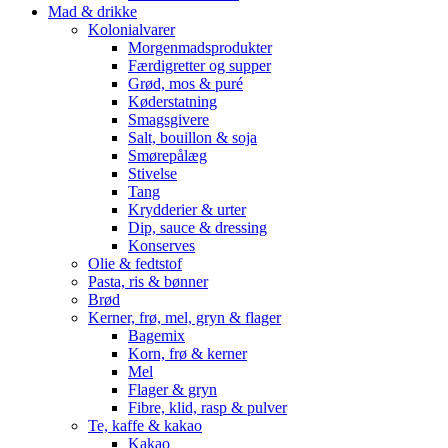
Mad & drikke
Kolonialvarer
Morgenmadsprodukter
Færdigretter og supper
Grød, mos & puré
Køderstatning
Smagsgivere
Salt, bouillon & soja
Smørepålæg
Stivelse
Tang
Krydderier & urter
Dip, sauce & dressing
Konserves
Olie & fedtstof
Pasta, ris & bønner
Brød
Kerner, frø, mel, gryn & flager
Bagemix
Korn, frø & kerner
Mel
Flager & gryn
Fibre, klid, rasp & pulver
Te, kaffe & kakao
Kakao