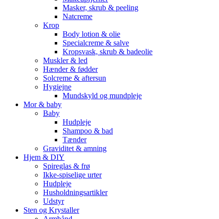
Masker, skrub & peeling
Natcreme
Krop
Body lotion & olie
Specialcreme & salve
Kropsvask, skrub & badeolie
Muskler & led
Hænder & fødder
Solcreme & aftersun
Hygiejne
Mundskyld og mundpleje
Mor & baby
Baby
Hudpleje
Shampoo & bad
Tænder
Graviditet & amning
Hjem & DIY
Spireglas & frø
Ikke-spiselige urter
Hudpleje
Husholdningsartikler
Udstyr
Sten og Krystaller
Armbånd