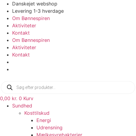
Videre
Danskejet webshop
til
Levering 1-3 hverdage
indhold
Om Bønnespiren
Aktiviteter
Kontakt
Om Bønnespiren
Aktiviteter
Kontakt
Products
search
0,00
kr.
0
Kurv
Sundhed
Kosttilskud
Energi
Udrensning
Mælkesyrebakterier