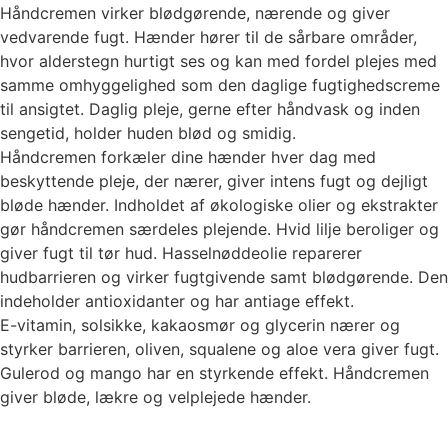
Håndcremen virker blødgørende, nærende og giver
vedvarende fugt. Hænder hører til de sårbare områder,
hvor alderstegn hurtigt ses og kan med fordel plejes med
samme omhyggelighed som den daglige fugtighedscreme
til ansigtet. Daglig pleje, gerne efter håndvask og inden
sengetid, holder huden blød og smidig.
Håndcremen forkæler dine hænder hver dag med
beskyttende pleje, der nærer, giver intens fugt og dejligt
bløde hænder. Indholdet af økologiske olier og ekstrakter
gør håndcremen særdeles plejende. Hvid lilje beroliger og
giver fugt til tør hud. Hasselnøddeolie reparerer
hudbarrieren og virker fugtgivende samt blødgørende. Den
indeholder antioxidanter og har antiage effekt.
E-vitamin, solsikke, kakaosmør og glycerin nærer og
styrker barrieren, oliven, squalene og aloe vera giver fugt.
Gulerod og mango har en styrkende effekt. Håndcremen
giver bløde, lækre og velplejede hænder.