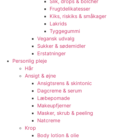
Slik, drops & bolcher
Frugtdelikatesser
Kiks, riskiks & småkager
Lakrids
Tyggegummi
Vegansk udvalg
Sukker & sødemidler
Erstatninger
Personlig pleje
Hår
Ansigt & øjne
Ansigtsrens & skintonic
Dagcreme & serum
Læbepomade
Makeupfjerner
Masker, skrub & peeling
Natcreme
Krop
Body lotion & olie