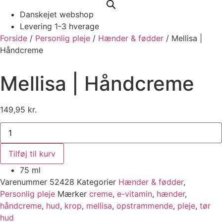
Danskejet webshop
Levering 1-3 hverage
Forside
/
Personlig pleje
/
Hænder & fødder
/ Mellisa |
Håndcreme
Mellisa | Håndcreme
149,95
kr.
Mellisa
|
Håndcreme
antal
Tilføj til kurv
75 ml
Varenummer
52428
Kategorier
Hænder & fødder
,
Personlig pleje
Mærker
creme
,
e-vitamin
,
hænder
,
håndcreme
,
hud
,
krop
,
mellisa
,
opstrammende
,
pleje
,
tør
hud