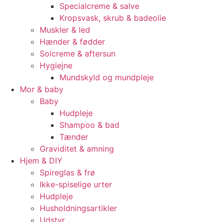
Specialcreme & salve
Kropsvask, skrub & badeolie
Muskler & led
Hænder & fødder
Solcreme & aftersun
Hygiejne
Mundskyld og mundpleje
Mor & baby
Baby
Hudpleje
Shampoo & bad
Tænder
Graviditet & amning
Hjem & DIY
Spireglas & frø
Ikke-spiselige urter
Hudpleje
Husholdningsartikler
Udstyr