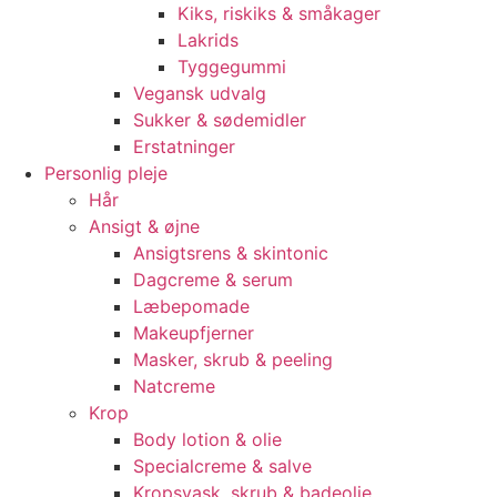
Kiks, riskiks & småkager
Lakrids
Tyggegummi
Vegansk udvalg
Sukker & sødemidler
Erstatninger
Personlig pleje
Hår
Ansigt & øjne
Ansigtsrens & skintonic
Dagcreme & serum
Læbepomade
Makeupfjerner
Masker, skrub & peeling
Natcreme
Krop
Body lotion & olie
Specialcreme & salve
Kropsvask, skrub & badeolie