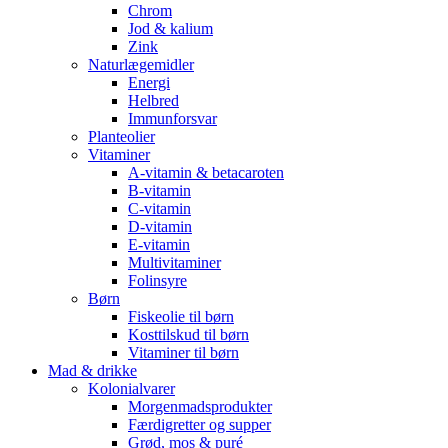
Chrom
Jod & kalium
Zink
Naturlægemidler
Energi
Helbred
Immunforsvar
Planteolier
Vitaminer
A-vitamin & betacaroten
B-vitamin
C-vitamin
D-vitamin
E-vitamin
Multivitaminer
Folinsyre
Børn
Fiskeolie til børn
Kosttilskud til børn
Vitaminer til børn
Mad & drikke
Kolonialvarer
Morgenmadsprodukter
Færdigretter og supper
Grød, mos & puré