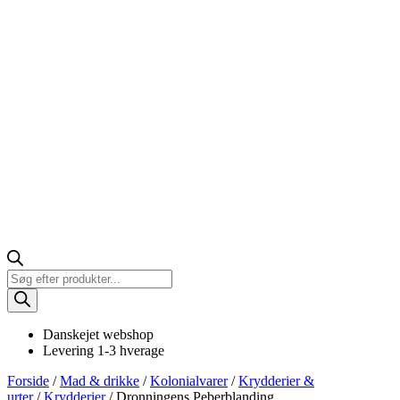
Products
search
Danskejet webshop
Levering 1-3 hverage
Forside
/
Mad & drikke
/
Kolonialvarer
/
Krydderier &
urter
/
Krydderier
/ Dronningens Peberblanding