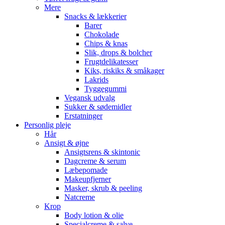
Mere
Snacks & lækkerier
Barer
Chokolade
Chips & knas
Slik, drops & bolcher
Frugtdelikatesser
Kiks, riskiks & småkager
Lakrids
Tyggegummi
Vegansk udvalg
Sukker & sødemidler
Erstatninger
Personlig pleje
Hår
Ansigt & øjne
Ansigtsrens & skintonic
Dagcreme & serum
Læbepomade
Makeupfjerner
Masker, skrub & peeling
Natcreme
Krop
Body lotion & olie
Specialcreme & salve