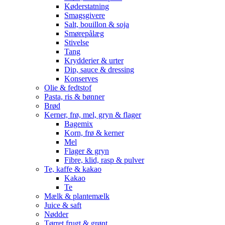
Køderstatning
Smagsgivere
Salt, bouillon & soja
Smørepålæg
Stivelse
Tang
Krydderier & urter
Dip, sauce & dressing
Konserves
Olie & fedtstof
Pasta, ris & bønner
Brød
Kerner, frø, mel, gryn & flager
Bagemix
Korn, frø & kerner
Mel
Flager & gryn
Fibre, klid, rasp & pulver
Te, kaffe & kakao
Kakao
Te
Mælk & plantemælk
Juice & saft
Nødder
Tørret frugt & grønt