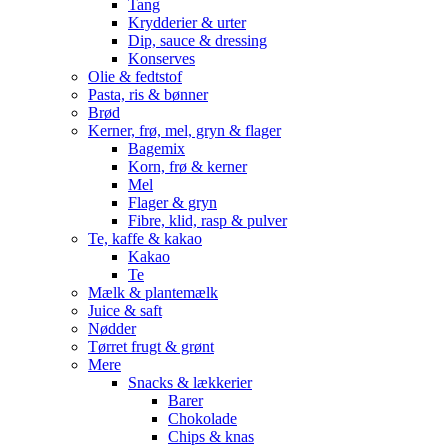
Tang
Krydderier & urter
Dip, sauce & dressing
Konserves
Olie & fedtstof
Pasta, ris & bønner
Brød
Kerner, frø, mel, gryn & flager
Bagemix
Korn, frø & kerner
Mel
Flager & gryn
Fibre, klid, rasp & pulver
Te, kaffe & kakao
Kakao
Te
Mælk & plantemælk
Juice & saft
Nødder
Tørret frugt & grønt
Mere
Snacks & lækkerier
Barer
Chokolade
Chips & knas