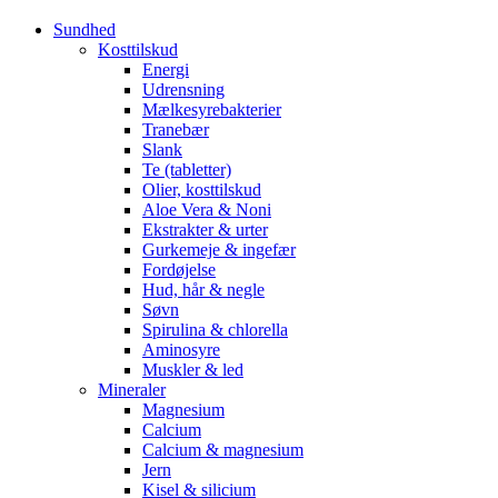
Sundhed
Kosttilskud
Energi
Udrensning
Mælkesyrebakterier
Tranebær
Slank
Te (tabletter)
Olier, kosttilskud
Aloe Vera & Noni
Ekstrakter & urter
Gurkemeje & ingefær
Fordøjelse
Hud, hår & negle
Søvn
Spirulina & chlorella
Aminosyre
Muskler & led
Mineraler
Magnesium
Calcium
Calcium & magnesium
Jern
Kisel & silicium