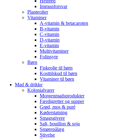
Helbred
Immunforsvar
Planteolier
Vitaminer
A-vitamin & betacaroten
B-vitamin
C-vitamin
D-vitamin
E-vitamin
Multivitaminer
Folinsyre
Børn
Fiskeolie til børn
Kosttilskud til børn
Vitaminer til børn
Mad & drikke
Kolonialvarer
Morgenmadsprodukter
Færdigretter og supper
Grød, mos & puré
Køderstatning
Smagsgivere
Salt, bouillon & soja
Smørepålæg
Stivelse