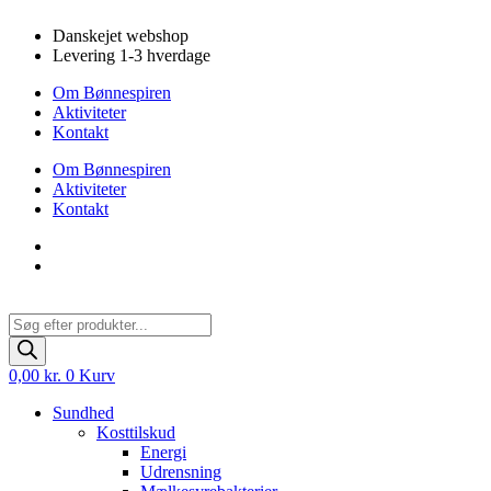
Videre
Danskejet webshop
til
Levering 1-3 hverdage
indhold
Om Bønnespiren
Aktiviteter
Kontakt
Om Bønnespiren
Aktiviteter
Kontakt
Products
search
0,00
kr.
0
Kurv
Sundhed
Kosttilskud
Energi
Udrensning