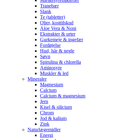
Mælkesyrebakterier
Tranebær
Slank
Te (tabletter)
Olier, kosttilskud
Aloe Vera & Noni
Ekstrakter & urter
Gurkemeje & ingefær
Fordøjelse
Hud, hår & negle
Søvn
Spirulina & chlorella
Aminosyre
Muskler & led
Mineraler
Magnesium
Calcium
Calcium & magnesium
Jern
Kisel & silicium
Chrom
Jod & kalium
Zink
Naturlægemidler
Energi