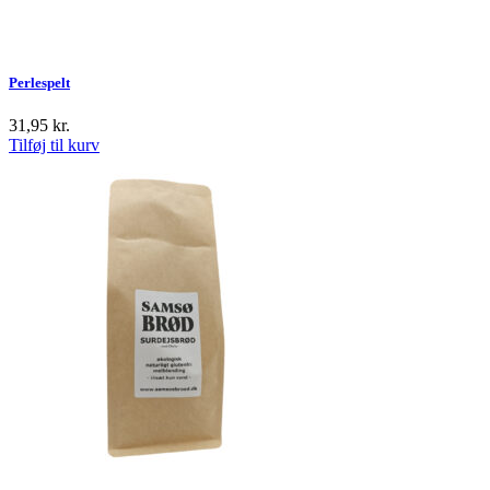
Perlespelt
31,95
kr.
Tilføj til kurv