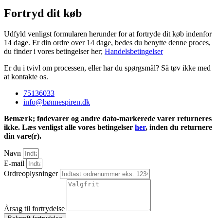
Fortryd dit køb
Udfyld venligst formularen herunder for at fortryde dit køb indenfor
14 dage. Er din ordre over 14 dage, bedes du benytte denne proces,
du finder i vores betingelser her;
Handelsbetingelser
Er du i tvivl om processen, eller har du spørgsmål? Så tøv ikke med
at kontakte os.
75136033
info@bønnespiren.dk
Bemærk; fødevarer og andre dato-markerede varer returneres
ikke. Læs venligst alle vores betingelser
her
, inden du returnere
din vare(r).
Navn
E-mail
Ordreoplysninger
Årsag til fortrydelse