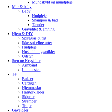
Mundskyld og mundpleje
Mor & baby
Baby
Hudpleje
Shampoo & bad
Tænder
Graviditet & amning
Hjem & DIY
Spireglas & frø
Ikke-spiselige urter
Hudpleje
Husholdningsartikler
Udstyr
Sten og Krystaller
Armbånd
Lommesten
Tøj
Bukser
Cardigan
Hjemmesko
Halstørklæder
Skjorter
Strømper
Trøjer
Gaveidéer