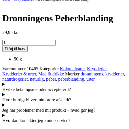
Dronningens Peberblanding
29,95
kr.
Dronningens
Peberblanding
Tilføj til kurv
antal
50 g
Varenummer
10465
Kategorier
Kolonialvarer
,
Krydderier
,
Krydderier & urter
,
Mad & drikke
Mærker
dronningens
,
krydderier
,
naturdrogeriet
,
naturlig
,
peber
,
peberblanding
,
urter
Hvilke betalingsmetoder accepterer I?
Hvor hurtigt bliver min ordre afsendt?
Jeg har problemer med mit produkt – hvad gør jeg?
Hvordan kontakter jeg kundeservice?