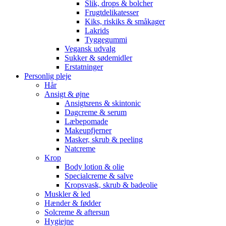
Slik, drops & bolcher
Frugtdelikatesser
Kiks, riskiks & småkager
Lakrids
Tyggegummi
Vegansk udvalg
Sukker & sødemidler
Erstatninger
Personlig pleje
Hår
Ansigt & øjne
Ansigtsrens & skintonic
Dagcreme & serum
Læbepomade
Makeupfjerner
Masker, skrub & peeling
Natcreme
Krop
Body lotion & olie
Specialcreme & salve
Kropsvask, skrub & badeolie
Muskler & led
Hænder & fødder
Solcreme & aftersun
Hygiejne