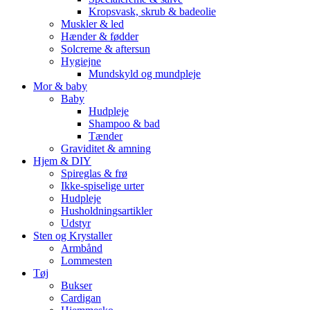
Kropsvask, skrub & badeolie
Muskler & led
Hænder & fødder
Solcreme & aftersun
Hygiejne
Mundskyld og mundpleje
Mor & baby
Baby
Hudpleje
Shampoo & bad
Tænder
Graviditet & amning
Hjem & DIY
Spireglas & frø
Ikke-spiselige urter
Hudpleje
Husholdningsartikler
Udstyr
Sten og Krystaller
Armbånd
Lommesten
Tøj
Bukser
Cardigan