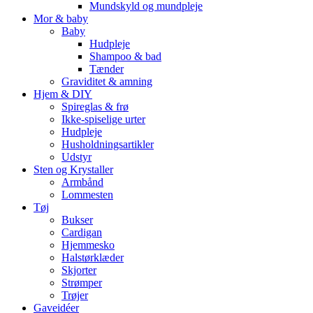
Mundskyld og mundpleje
Mor & baby
Baby
Hudpleje
Shampoo & bad
Tænder
Graviditet & amning
Hjem & DIY
Spireglas & frø
Ikke-spiselige urter
Hudpleje
Husholdningsartikler
Udstyr
Sten og Krystaller
Armbånd
Lommesten
Tøj
Bukser
Cardigan
Hjemmesko
Halstørklæder
Skjorter
Strømper
Trøjer
Gaveidéer