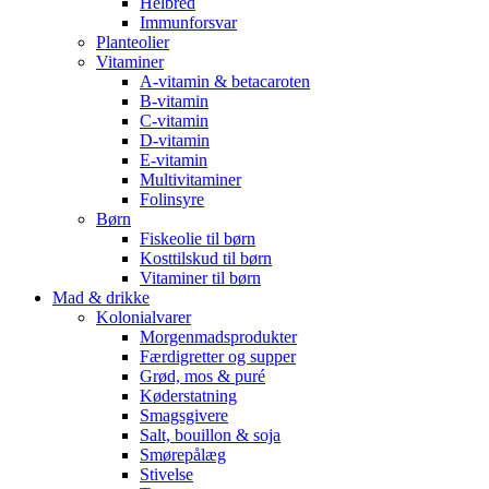
Helbred
Immunforsvar
Planteolier
Vitaminer
A-vitamin & betacaroten
B-vitamin
C-vitamin
D-vitamin
E-vitamin
Multivitaminer
Folinsyre
Børn
Fiskeolie til børn
Kosttilskud til børn
Vitaminer til børn
Mad & drikke
Kolonialvarer
Morgenmadsprodukter
Færdigretter og supper
Grød, mos & puré
Køderstatning
Smagsgivere
Salt, bouillon & soja
Smørepålæg
Stivelse