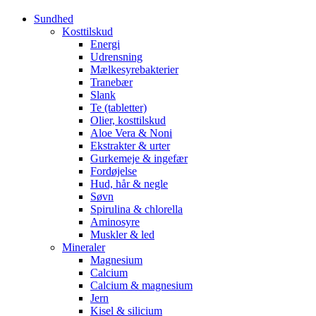
Sundhed
Kosttilskud
Energi
Udrensning
Mælkesyrebakterier
Tranebær
Slank
Te (tabletter)
Olier, kosttilskud
Aloe Vera & Noni
Ekstrakter & urter
Gurkemeje & ingefær
Fordøjelse
Hud, hår & negle
Søvn
Spirulina & chlorella
Aminosyre
Muskler & led
Mineraler
Magnesium
Calcium
Calcium & magnesium
Jern
Kisel & silicium