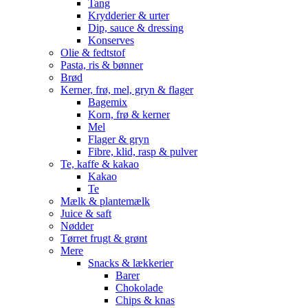
Tang
Krydderier & urter
Dip, sauce & dressing
Konserves
Olie & fedtstof
Pasta, ris & bønner
Brød
Kerner, frø, mel, gryn & flager
Bagemix
Korn, frø & kerner
Mel
Flager & gryn
Fibre, klid, rasp & pulver
Te, kaffe & kakao
Kakao
Te
Mælk & plantemælk
Juice & saft
Nødder
Tørret frugt & grønt
Mere
Snacks & lækkerier
Barer
Chokolade
Chips & knas