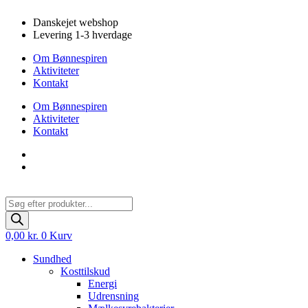
Videre
Danskejet webshop
til
Levering 1-3 hverdage
indhold
Om Bønnespiren
Aktiviteter
Kontakt
Om Bønnespiren
Aktiviteter
Kontakt
Products
search
0,00
kr.
0
Kurv
Sundhed
Kosttilskud
Energi
Udrensning