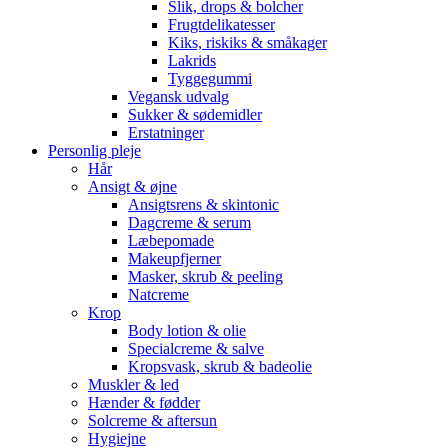
Slik, drops & bolcher
Frugtdelikatesser
Kiks, riskiks & småkager
Lakrids
Tyggegummi
Vegansk udvalg
Sukker & sødemidler
Erstatninger
Personlig pleje
Hår
Ansigt & øjne
Ansigtsrens & skintonic
Dagcreme & serum
Læbepomade
Makeupfjerner
Masker, skrub & peeling
Natcreme
Krop
Body lotion & olie
Specialcreme & salve
Kropsvask, skrub & badeolie
Muskler & led
Hænder & fødder
Solcreme & aftersun
Hygiejne