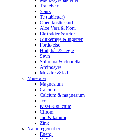
Mælkesyrebakterier
Tranebær
Slank
Te (tabletter)
Olier, kosttilskud
Aloe Vera & Noni
Ekstrakter & urter
Gurkemeje & ingefær
Fordøjelse
Hud, hår & negle
Søvn
Spirulina & chlorella
Aminosyre
Muskler & led
Mineraler
Magnesium
Calcium
Calcium & magnesium
Jern
Kisel & silicium
Chrom
Jod & kalium
Zink
Naturlægemidler
Energi