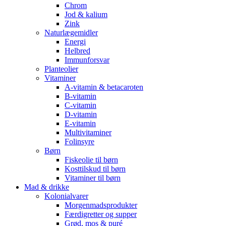
Chrom
Jod & kalium
Zink
Naturlægemidler
Energi
Helbred
Immunforsvar
Planteolier
Vitaminer
A-vitamin & betacaroten
B-vitamin
C-vitamin
D-vitamin
E-vitamin
Multivitaminer
Folinsyre
Børn
Fiskeolie til børn
Kosttilskud til børn
Vitaminer til børn
Mad & drikke
Kolonialvarer
Morgenmadsprodukter
Færdigretter og supper
Grød, mos & puré