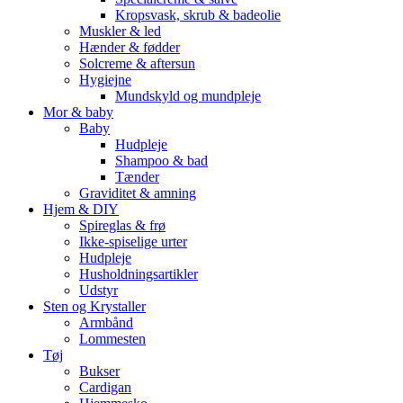
Kropsvask, skrub & badeolie
Muskler & led
Hænder & fødder
Solcreme & aftersun
Hygiejne
Mundskyld og mundpleje
Mor & baby
Baby
Hudpleje
Shampoo & bad
Tænder
Graviditet & amning
Hjem & DIY
Spireglas & frø
Ikke-spiselige urter
Hudpleje
Husholdningsartikler
Udstyr
Sten og Krystaller
Armbånd
Lommesten
Tøj
Bukser
Cardigan