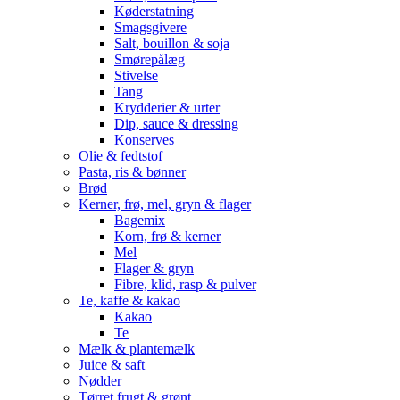
Køderstatning
Smagsgivere
Salt, bouillon & soja
Smørepålæg
Stivelse
Tang
Krydderier & urter
Dip, sauce & dressing
Konserves
Olie & fedtstof
Pasta, ris & bønner
Brød
Kerner, frø, mel, gryn & flager
Bagemix
Korn, frø & kerner
Mel
Flager & gryn
Fibre, klid, rasp & pulver
Te, kaffe & kakao
Kakao
Te
Mælk & plantemælk
Juice & saft
Nødder
Tørret frugt & grønt