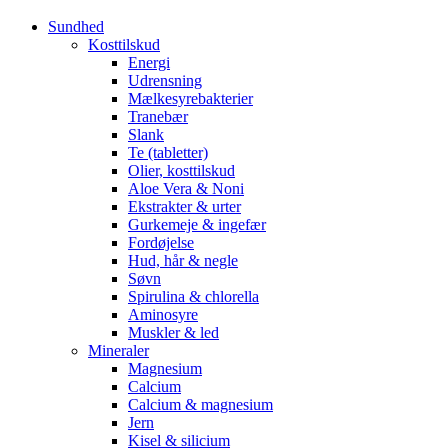
Sundhed
Kosttilskud
Energi
Udrensning
Mælkesyrebakterier
Tranebær
Slank
Te (tabletter)
Olier, kosttilskud
Aloe Vera & Noni
Ekstrakter & urter
Gurkemeje & ingefær
Fordøjelse
Hud, hår & negle
Søvn
Spirulina & chlorella
Aminosyre
Muskler & led
Mineraler
Magnesium
Calcium
Calcium & magnesium
Jern
Kisel & silicium