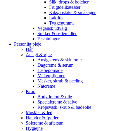
Slik, drops & bolcher
Frugtdelikatesser
Kiks, riskiks & småkager
Lakrids
Tyggegummi
Vegansk udvalg
Sukker & sødemidler
Erstatninger
Personlig pleje
Hår
Ansigt & øjne
Ansigtsrens & skintonic
Dagcreme & serum
Læbepomade
Makeupfjerner
Masker, skrub & peeling
Natcreme
Krop
Body lotion & olie
Specialcreme & salve
Kropsvask, skrub & badeolie
Muskler & led
Hænder & fødder
Solcreme & aftersun
Hygiejne