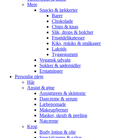
Mere
Snacks & lækkerier
Barer
Chokolade
Chips & knas
Slik, drops & bolcher
Frugtdelikatesser
Kiks, riskiks & småkager
Lakrids
Tyggegummi
Vegansk udvalg
Sukker & sødemidler
Erstatninger
Personlig pleje
Hår
Ansigt & øjne
Ansigtsrens & skintonic
Dagcreme & serum
Læbepomade
Makeupfjerner
Masker, skrub & peeling
Natcreme
Krop
Body lotion & olie
Specialcreme & salve