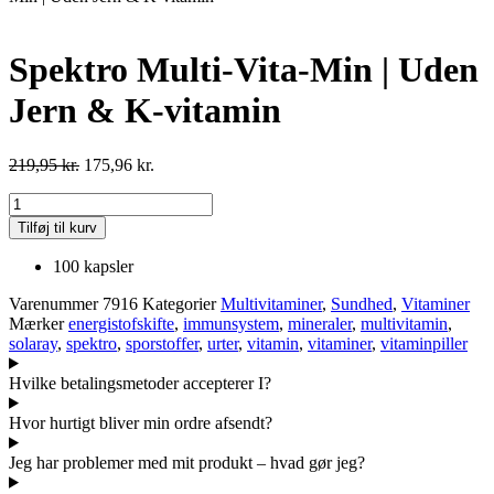
Spektro Multi-Vita-Min | Uden
Jern & K-vitamin
219,95
kr.
175,96
kr.
Spektro
Multi-
Tilføj til kurv
Vita-
Min
100 kapsler
|
Uden
Varenummer
7916
Kategorier
Multivitaminer
,
Sundhed
,
Vitaminer
Jern
Mærker
energistofskifte
,
immunsystem
,
mineraler
,
multivitamin
,
&
solaray
,
spektro
,
sporstoffer
,
urter
,
vitamin
,
vitaminer
,
vitaminpiller
K-
vitamin
Hvilke betalingsmetoder accepterer I?
antal
Hvor hurtigt bliver min ordre afsendt?
Jeg har problemer med mit produkt – hvad gør jeg?