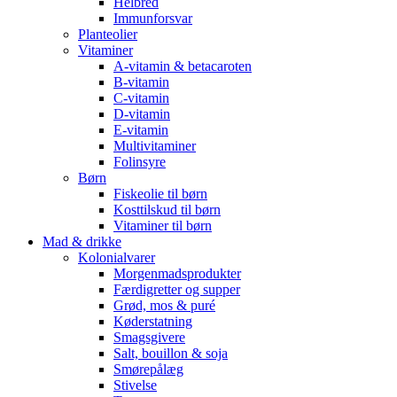
Helbred
Immunforsvar
Planteolier
Vitaminer
A-vitamin & betacaroten
B-vitamin
C-vitamin
D-vitamin
E-vitamin
Multivitaminer
Folinsyre
Børn
Fiskeolie til børn
Kosttilskud til børn
Vitaminer til børn
Mad & drikke
Kolonialvarer
Morgenmadsprodukter
Færdigretter og supper
Grød, mos & puré
Køderstatning
Smagsgivere
Salt, bouillon & soja
Smørepålæg
Stivelse