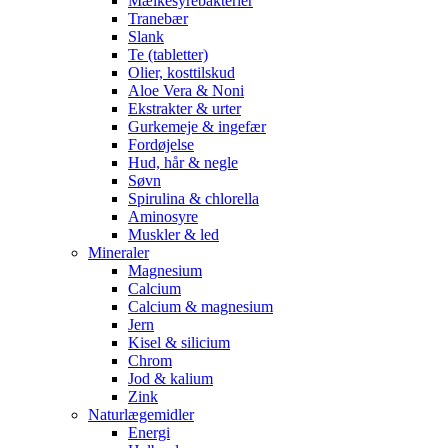
Mælkesyrebakterier
Tranebær
Slank
Te (tabletter)
Olier, kosttilskud
Aloe Vera & Noni
Ekstrakter & urter
Gurkemeje & ingefær
Fordøjelse
Hud, hår & negle
Søvn
Spirulina & chlorella
Aminosyre
Muskler & led
Mineraler
Magnesium
Calcium
Calcium & magnesium
Jern
Kisel & silicium
Chrom
Jod & kalium
Zink
Naturlægemidler
Energi