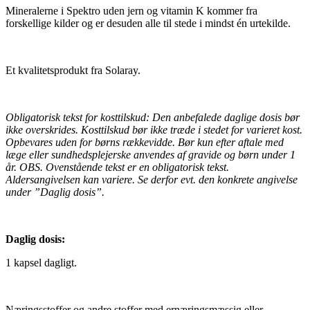
Mineralerne i Spektro uden jern og vitamin K kommer fra
forskellige kilder og er desuden alle til stede i mindst én urtekilde.
Et kvalitetsprodukt fra Solaray.
Obligatorisk tekst for kosttilskud: Den anbefalede daglige dosis bør
ikke overskrides. Kosttilskud bør ikke træde i stedet for varieret kost.
Opbevares uden for børns rækkevidde. Bør kun efter aftale med
læge eller sundhedsplejerske anvendes af gravide og børn under 1
år. OBS. Ovenstående tekst er en obligatorisk tekst.
Aldersangivelsen kan variere. Se derfor evt. den konkrete angivelse
under ”Daglig dosis”.
Daglig dosis:
1 kapsel dagligt.
Næringsstoffer og andre stoffer med ernæringsmæssig eller