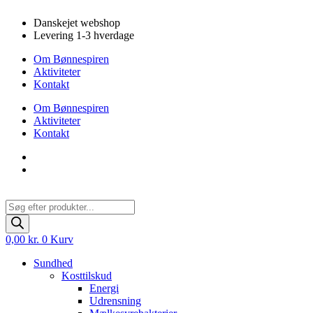
Videre
Danskejet webshop
til
Levering 1-3 hverdage
indhold
Om Bønnespiren
Aktiviteter
Kontakt
Om Bønnespiren
Aktiviteter
Kontakt
Products
search
0,00
kr.
0
Kurv
Sundhed
Kosttilskud
Energi
Udrensning