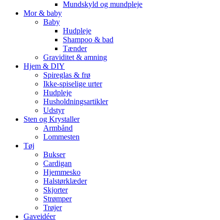
Mundskyld og mundpleje
Mor & baby
Baby
Hudpleje
Shampoo & bad
Tænder
Graviditet & amning
Hjem & DIY
Spireglas & frø
Ikke-spiselige urter
Hudpleje
Husholdningsartikler
Udstyr
Sten og Krystaller
Armbånd
Lommesten
Tøj
Bukser
Cardigan
Hjemmesko
Halstørklæder
Skjorter
Strømper
Trøjer
Gaveidéer