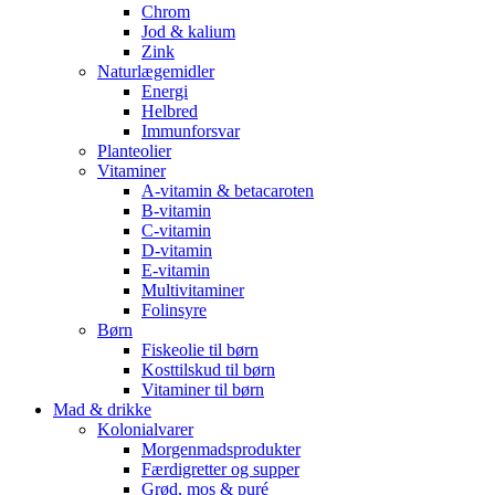
Chrom
Jod & kalium
Zink
Naturlægemidler
Energi
Helbred
Immunforsvar
Planteolier
Vitaminer
A-vitamin & betacaroten
B-vitamin
C-vitamin
D-vitamin
E-vitamin
Multivitaminer
Folinsyre
Børn
Fiskeolie til børn
Kosttilskud til børn
Vitaminer til børn
Mad & drikke
Kolonialvarer
Morgenmadsprodukter
Færdigretter og supper
Grød, mos & puré