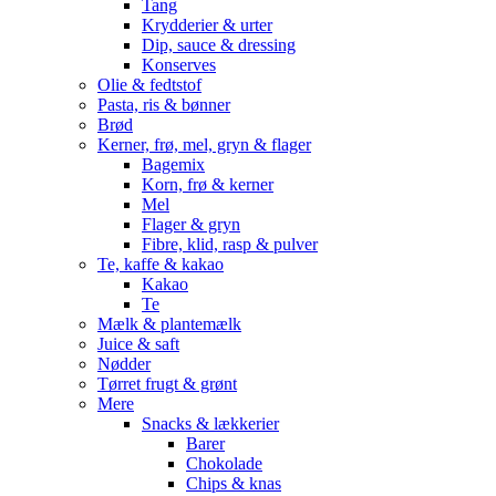
Tang
Krydderier & urter
Dip, sauce & dressing
Konserves
Olie & fedtstof
Pasta, ris & bønner
Brød
Kerner, frø, mel, gryn & flager
Bagemix
Korn, frø & kerner
Mel
Flager & gryn
Fibre, klid, rasp & pulver
Te, kaffe & kakao
Kakao
Te
Mælk & plantemælk
Juice & saft
Nødder
Tørret frugt & grønt
Mere
Snacks & lækkerier
Barer
Chokolade
Chips & knas