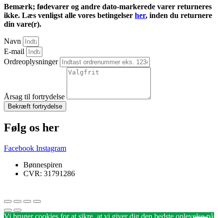
Bemærk; fødevarer og andre dato-markerede varer returneres
ikke. Læs venligst alle vores betingelser
her
, inden du returnere
din vare(r).
Navn
E-mail
Ordreoplysninger
Årsag til fortrydelse
Bekræft fortrydelse
Følg os her
Facebook
Instagram
Bønnespiren
CVR: 31791286
Vi bruger cookies for at sikre, at vi giver dig den bedste oplevelse på