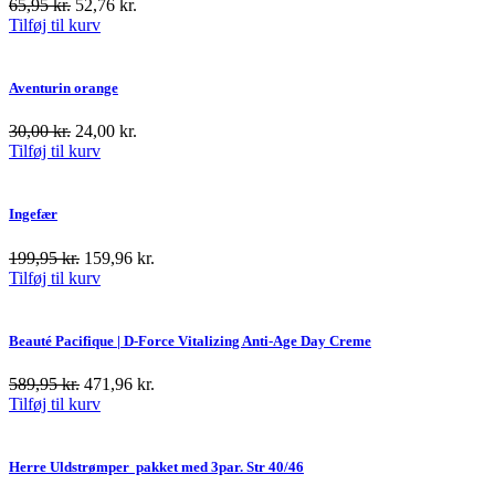
65,95
kr.
52,76
kr.
Tilføj til kurv
Aventurin orange
30,00
kr.
24,00
kr.
Tilføj til kurv
Ingefær
199,95
kr.
159,96
kr.
Tilføj til kurv
Beauté Pacifique | D-Force Vitalizing Anti-Age Day Creme
589,95
kr.
471,96
kr.
Tilføj til kurv
Herre Uldstrømper pakket med 3par. Str 40/46