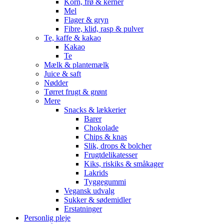
Korn, frø & kerner
Mel
Flager & gryn
Fibre, klid, rasp & pulver
Te, kaffe & kakao
Kakao
Te
Mælk & plantemælk
Juice & saft
Nødder
Tørret frugt & grønt
Mere
Snacks & lækkerier
Barer
Chokolade
Chips & knas
Slik, drops & bolcher
Frugtdelikatesser
Kiks, riskiks & småkager
Lakrids
Tyggegummi
Vegansk udvalg
Sukker & sødemidler
Erstatninger
Personlig pleje