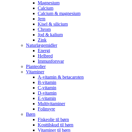
Magnesium
Calcium
Calcium & magnesium
Jern
Kisel & silicium
Chrom
Jod & kalium
Zink
Naturlægemidler
Energi
Helbred
Immunforsvar
Planteolier
Vitaminer
A-vitamin & betacaroten
B-vitamin
C-vitamin
D-vitamin
E-vitamin
Multivitaminer
Folinsyre
Børn
Fiskeolie til børn
Kosttilskud til børn
Vitaminer til børn