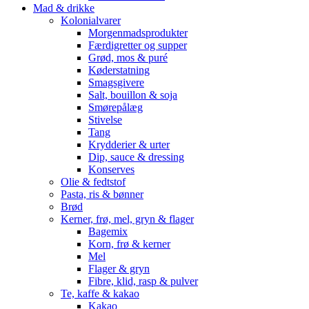
Mad & drikke
Kolonialvarer
Morgenmadsprodukter
Færdigretter og supper
Grød, mos & puré
Køderstatning
Smagsgivere
Salt, bouillon & soja
Smørepålæg
Stivelse
Tang
Krydderier & urter
Dip, sauce & dressing
Konserves
Olie & fedtstof
Pasta, ris & bønner
Brød
Kerner, frø, mel, gryn & flager
Bagemix
Korn, frø & kerner
Mel
Flager & gryn
Fibre, klid, rasp & pulver
Te, kaffe & kakao
Kakao