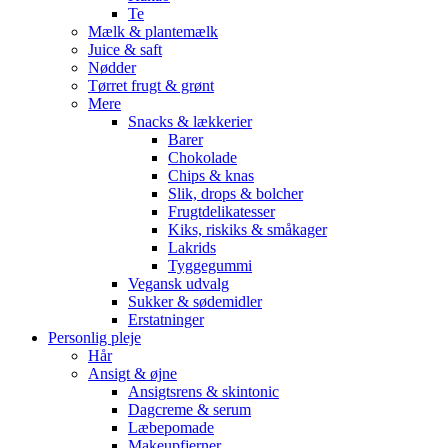
Te
Mælk & plantemælk
Juice & saft
Nødder
Tørret frugt & grønt
Mere
Snacks & lækkerier
Barer
Chokolade
Chips & knas
Slik, drops & bolcher
Frugtdelikatesser
Kiks, riskiks & småkager
Lakrids
Tyggegummi
Vegansk udvalg
Sukker & sødemidler
Erstatninger
Personlig pleje
Hår
Ansigt & øjne
Ansigtsrens & skintonic
Dagcreme & serum
Læbepomade
Makeupfjerner