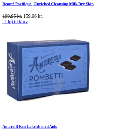
Beauté Pacifique | Enriched Cleansing Milk Dry Skin
199,95
kr.
159,96
kr.
Tilføj til kurv
Amarelli Ren Lakrids med Anis