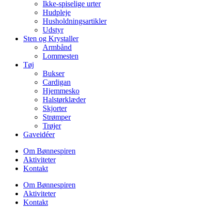
Ikke-spiselige urter
Hudpleje
Husholdningsartikler
Udstyr
Sten og Krystaller
Armbånd
Lommesten
Tøj
Bukser
Cardigan
Hjemmesko
Halstørklæder
Skjorter
Strømper
Trøjer
Gaveidéer
Om Bønnespiren
Aktiviteter
Kontakt
Om Bønnespiren
Aktiviteter
Kontakt