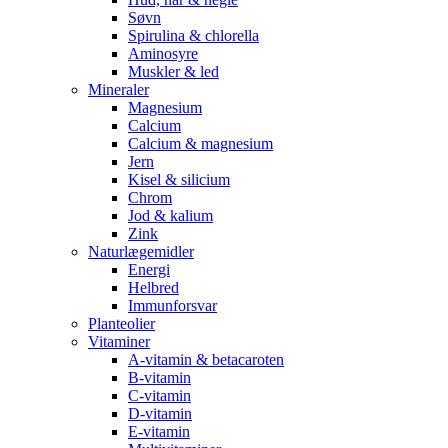
Søvn
Spirulina & chlorella
Aminosyre
Muskler & led
Mineraler
Magnesium
Calcium
Calcium & magnesium
Jern
Kisel & silicium
Chrom
Jod & kalium
Zink
Naturlægemidler
Energi
Helbred
Immunforsvar
Planteolier
Vitaminer
A-vitamin & betacaroten
B-vitamin
C-vitamin
D-vitamin
E-vitamin