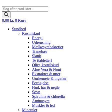
Products
search
0,00
kr.
0
Kurv
Sundhed
Kosttilskud
Energi
Udrensning
Mælkesyrebakterier
Tranebær
Slank
Te (tabletter)
Olier, kosttilskud
Aloe Vera & Noni
Ekstrakter & urter
Gurkemeje & ingefær
Fordøjelse
Hud, hår & negle
Søvn
Spirulina & chlorella
Aminosyre
Muskler & led
Mineraler