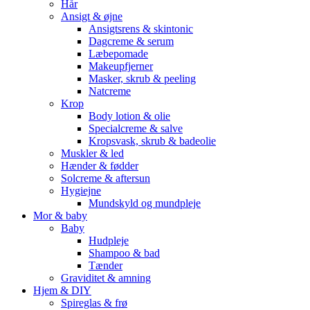
Hår
Ansigt & øjne
Ansigtsrens & skintonic
Dagcreme & serum
Læbepomade
Makeupfjerner
Masker, skrub & peeling
Natcreme
Krop
Body lotion & olie
Specialcreme & salve
Kropsvask, skrub & badeolie
Muskler & led
Hænder & fødder
Solcreme & aftersun
Hygiejne
Mundskyld og mundpleje
Mor & baby
Baby
Hudpleje
Shampoo & bad
Tænder
Graviditet & amning
Hjem & DIY
Spireglas & frø