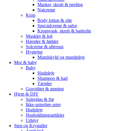
Masker, skrub & peeling
Natcreme
Krop
Body lotion & olie
Specialcreme & salve
Kropsvask, skrub & badeolie
Muskler & led
Hænder & fødder
Solcreme & aftersun
Hygiejne
Mundskyld og mundpleje
Mor & baby
Baby
Hudpleje
Shampoo & bad
Tænder
Graviditet & amning
Hjem & DIY
Spireglas & frø
Ikke-spiselige urter
Hudpleje
Husholdningsartikler
Udstyr
Sten og Krystaller
Armbånd