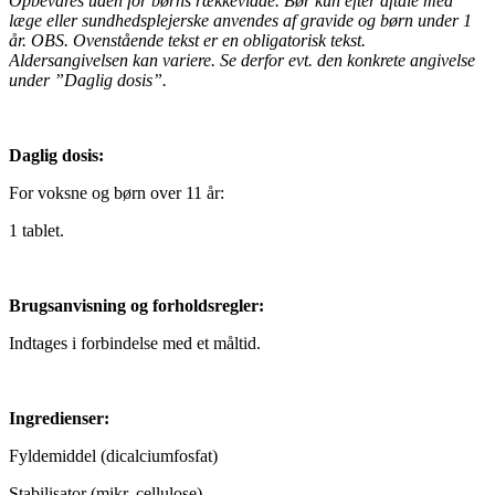
Opbevares uden for børns rækkevidde. Bør kun efter aftale med
læge eller sundhedsplejerske anvendes af gravide og børn under 1
år. OBS. Ovenstående tekst er en obligatorisk tekst.
Aldersangivelsen kan variere. Se derfor evt. den konkrete angivelse
under ”Daglig dosis”.
Daglig dosis:
For voksne og børn over 11 år:
1 tablet.
Brugsanvisning og forholdsregler:
Indtages i forbindelse med et måltid.
Ingredienser:
Fyldemiddel (dicalciumfosfat)
Stabilisator (mikr. cellulose)