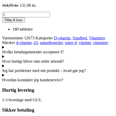
164,95
kr.
131,96
kr.
D3-
vitamin
Tilføj til kurv
85
mcg
180 tabletter
antal
Varenummer
12673
Kategorier
D-vitamin
,
Sundhed
,
Vitaminer
Mærker
d-vitamin
,
d3
,
naturdrogeriet
,
super d
,
vitamin
,
vitaminer
Hvilke betalingsmetoder accepterer I?
Hvor hurtigt bliver min ordre afsendt?
Jeg har problemer med mit produkt – hvad gør jeg?
Hvordan kontakter jeg kundeservice?
Hurtig levering
1-3 hverdage med GLS.
Sikker betaling