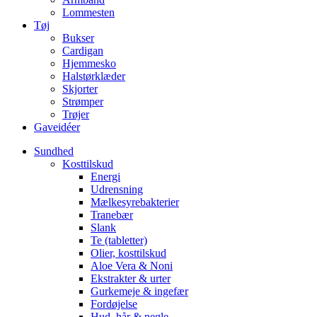
Lommesten
Tøj
Bukser
Cardigan
Hjemmesko
Halstørklæder
Skjorter
Strømper
Trøjer
Gaveidéer
Sundhed
Kosttilskud
Energi
Udrensning
Mælkesyrebakterier
Tranebær
Slank
Te (tabletter)
Olier, kosttilskud
Aloe Vera & Noni
Ekstrakter & urter
Gurkemeje & ingefær
Fordøjelse
Hud, hår & negle