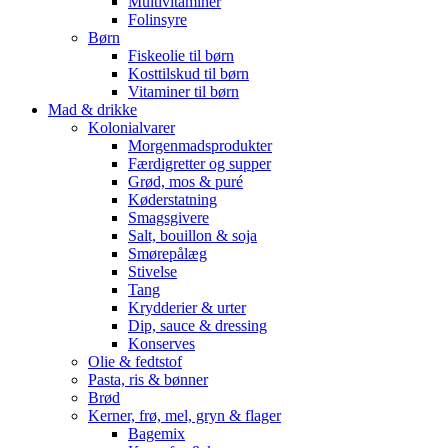
Multivitaminer
Folinsyre
Børn
Fiskeolie til børn
Kosttilskud til børn
Vitaminer til børn
Mad & drikke
Kolonialvarer
Morgenmadsprodukter
Færdigretter og supper
Grød, mos & puré
Køderstatning
Smagsgivere
Salt, bouillon & soja
Smørepålæg
Stivelse
Tang
Krydderier & urter
Dip, sauce & dressing
Konserves
Olie & fedtstof
Pasta, ris & bønner
Brød
Kerner, frø, mel, gryn & flager
Bagemix