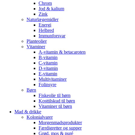
Chrom
Jod & kalium
Zink
Naturlægemidler
Energi
Helbred
Immunforsvar
Planteolier
Vitaminer
A-vitamin & betacaroten
B-vitamin
C-vitamin
D-vitamin
E-vitamin
Multivitaminer
Folinsyre
Børn
Fiskeolie til børn
Kosttilskud til børn
Vitaminer til børn
Mad & drikke
Kolonialvarer
Morgenmadsprodukter
Færdigretter og supper
Grød, mos & puré