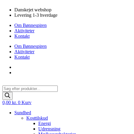
Videre
Danskejet webshop
til
Levering 1-3 hverdage
indhold
Om Bønnespiren
Aktiviteter
Kontakt
Om Bønnespiren
Aktiviteter
Kontakt
Products
search
0,00
kr.
0
Kurv
Sundhed
Kosttilskud
Energi
Udrensning