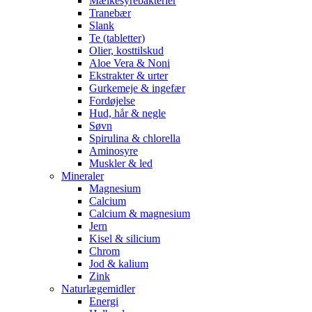
Mælkesyrebakterier
Tranebær
Slank
Te (tabletter)
Olier, kosttilskud
Aloe Vera & Noni
Ekstrakter & urter
Gurkemeje & ingefær
Fordøjelse
Hud, hår & negle
Søvn
Spirulina & chlorella
Aminosyre
Muskler & led
Mineraler
Magnesium
Calcium
Calcium & magnesium
Jern
Kisel & silicium
Chrom
Jod & kalium
Zink
Naturlægemidler
Energi