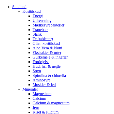
Sundhed
Kosttilskud
Energi
Udrensning
Mælkesyrebakterier
Tranebær
Slank
Te (tabletter)
Olier, kosttilskud
Aloe Vera & Noni
Ekstrakter & urter
Gurkemeje & ingefær
Fordøjelse
Hud, hår & negle
Søvn
Spirulina & chlorella
Aminosyre
Muskler & led
Mineraler
Magnesium
Calcium
Calcium & magnesium
Jern
Kisel & silicium