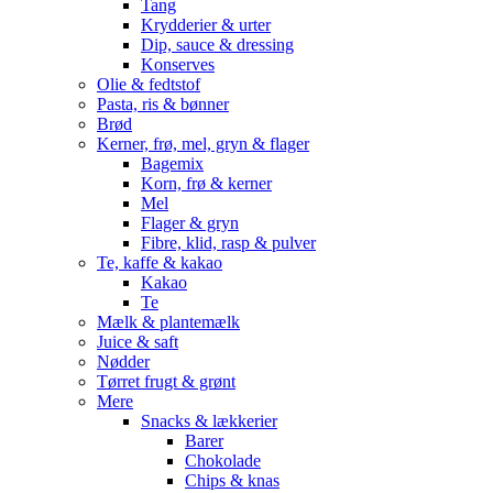
Tang
Krydderier & urter
Dip, sauce & dressing
Konserves
Olie & fedtstof
Pasta, ris & bønner
Brød
Kerner, frø, mel, gryn & flager
Bagemix
Korn, frø & kerner
Mel
Flager & gryn
Fibre, klid, rasp & pulver
Te, kaffe & kakao
Kakao
Te
Mælk & plantemælk
Juice & saft
Nødder
Tørret frugt & grønt
Mere
Snacks & lækkerier
Barer
Chokolade
Chips & knas