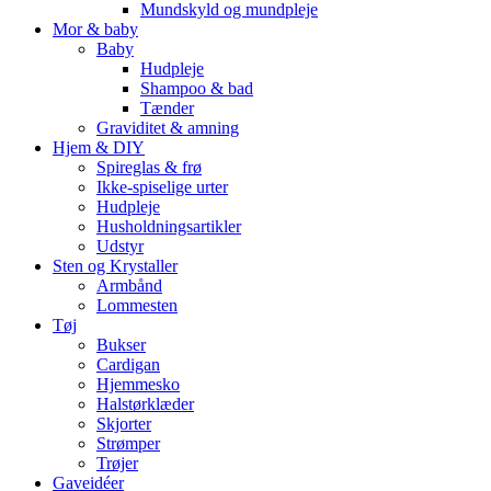
Mundskyld og mundpleje
Mor & baby
Baby
Hudpleje
Shampoo & bad
Tænder
Graviditet & amning
Hjem & DIY
Spireglas & frø
Ikke-spiselige urter
Hudpleje
Husholdningsartikler
Udstyr
Sten og Krystaller
Armbånd
Lommesten
Tøj
Bukser
Cardigan
Hjemmesko
Halstørklæder
Skjorter
Strømper
Trøjer
Gaveidéer