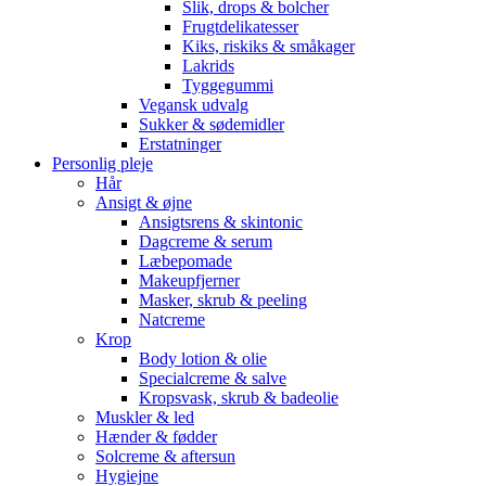
Slik, drops & bolcher
Frugtdelikatesser
Kiks, riskiks & småkager
Lakrids
Tyggegummi
Vegansk udvalg
Sukker & sødemidler
Erstatninger
Personlig pleje
Hår
Ansigt & øjne
Ansigtsrens & skintonic
Dagcreme & serum
Læbepomade
Makeupfjerner
Masker, skrub & peeling
Natcreme
Krop
Body lotion & olie
Specialcreme & salve
Kropsvask, skrub & badeolie
Muskler & led
Hænder & fødder
Solcreme & aftersun
Hygiejne