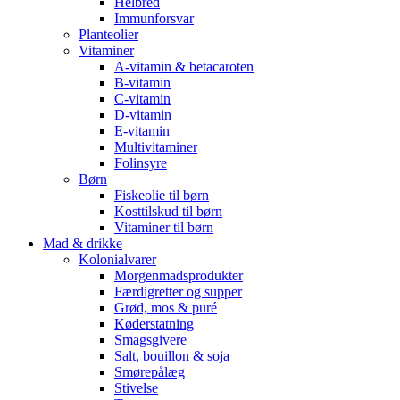
Helbred
Immunforsvar
Planteolier
Vitaminer
A-vitamin & betacaroten
B-vitamin
C-vitamin
D-vitamin
E-vitamin
Multivitaminer
Folinsyre
Børn
Fiskeolie til børn
Kosttilskud til børn
Vitaminer til børn
Mad & drikke
Kolonialvarer
Morgenmadsprodukter
Færdigretter og supper
Grød, mos & puré
Køderstatning
Smagsgivere
Salt, bouillon & soja
Smørepålæg
Stivelse