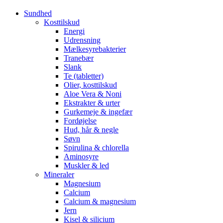
Sundhed
Kosttilskud
Energi
Udrensning
Mælkesyrebakterier
Tranebær
Slank
Te (tabletter)
Olier, kosttilskud
Aloe Vera & Noni
Ekstrakter & urter
Gurkemeje & ingefær
Fordøjelse
Hud, hår & negle
Søvn
Spirulina & chlorella
Aminosyre
Muskler & led
Mineraler
Magnesium
Calcium
Calcium & magnesium
Jern
Kisel & silicium