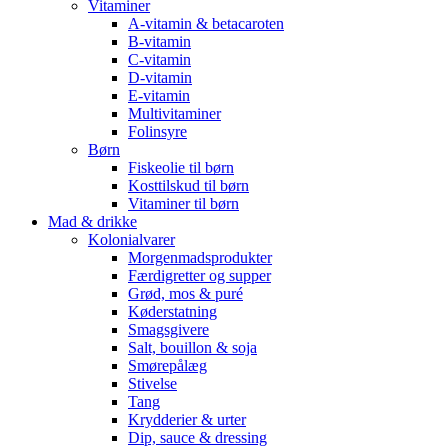
Vitaminer
A-vitamin & betacaroten
B-vitamin
C-vitamin
D-vitamin
E-vitamin
Multivitaminer
Folinsyre
Børn
Fiskeolie til børn
Kosttilskud til børn
Vitaminer til børn
Mad & drikke
Kolonialvarer
Morgenmadsprodukter
Færdigretter og supper
Grød, mos & puré
Køderstatning
Smagsgivere
Salt, bouillon & soja
Smørepålæg
Stivelse
Tang
Krydderier & urter
Dip, sauce & dressing