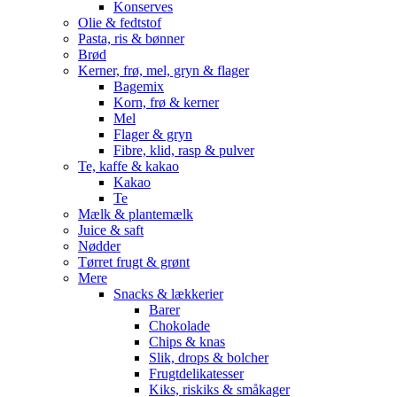
Konserves
Olie & fedtstof
Pasta, ris & bønner
Brød
Kerner, frø, mel, gryn & flager
Bagemix
Korn, frø & kerner
Mel
Flager & gryn
Fibre, klid, rasp & pulver
Te, kaffe & kakao
Kakao
Te
Mælk & plantemælk
Juice & saft
Nødder
Tørret frugt & grønt
Mere
Snacks & lækkerier
Barer
Chokolade
Chips & knas
Slik, drops & bolcher
Frugtdelikatesser
Kiks, riskiks & småkager