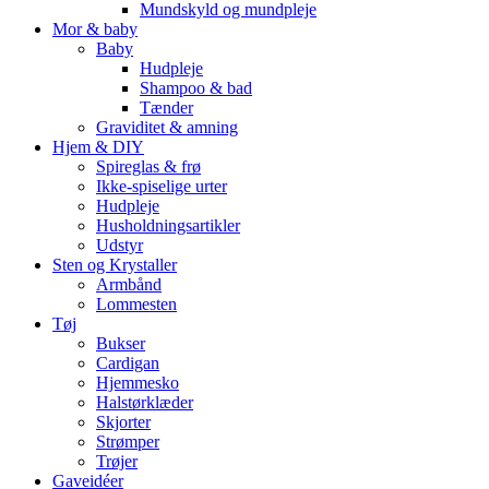
Mundskyld og mundpleje
Mor & baby
Baby
Hudpleje
Shampoo & bad
Tænder
Graviditet & amning
Hjem & DIY
Spireglas & frø
Ikke-spiselige urter
Hudpleje
Husholdningsartikler
Udstyr
Sten og Krystaller
Armbånd
Lommesten
Tøj
Bukser
Cardigan
Hjemmesko
Halstørklæder
Skjorter
Strømper
Trøjer
Gaveidéer