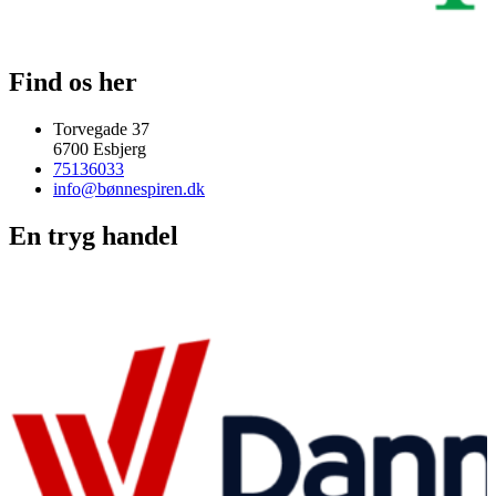
Find os her
Torvegade 37
6700 Esbjerg
75136033
info@bønnespiren.dk
En tryg handel