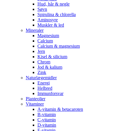
Hud, hår & negle
Søvn
Spirulina & chlorella
Aminosyre
Muskler & led
Mineraler
Magnesium
Calcium
Calcium & magnesium
Jern
Kisel & silicium
Chrom
Jod & kalium
Zink
Naturlægemidler
Energi
Helbred
Immunforsvar
Planteolier
Vitaminer
A-vitamin & betacaroten
B-vitamin
C-vitamin
D-vitamin
E-vitamin