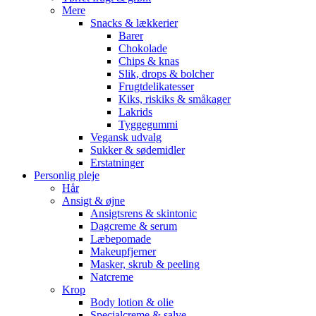
Mere
Snacks & lækkerier
Barer
Chokolade
Chips & knas
Slik, drops & bolcher
Frugtdelikatesser
Kiks, riskiks & småkager
Lakrids
Tyggegummi
Vegansk udvalg
Sukker & sødemidler
Erstatninger
Personlig pleje
Hår
Ansigt & øjne
Ansigtsrens & skintonic
Dagcreme & serum
Læbepomade
Makeupfjerner
Masker, skrub & peeling
Natcreme
Krop
Body lotion & olie
Specialcreme & salve