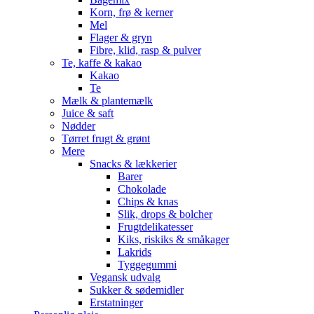
Korn, frø & kerner
Mel
Flager & gryn
Fibre, klid, rasp & pulver
Te, kaffe & kakao
Kakao
Te
Mælk & plantemælk
Juice & saft
Nødder
Tørret frugt & grønt
Mere
Snacks & lækkerier
Barer
Chokolade
Chips & knas
Slik, drops & bolcher
Frugtdelikatesser
Kiks, riskiks & småkager
Lakrids
Tyggegummi
Vegansk udvalg
Sukker & sødemidler
Erstatninger