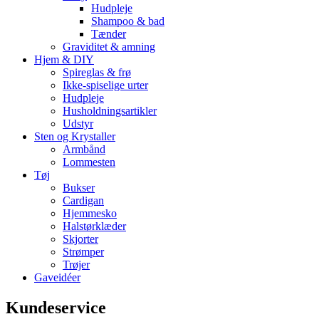
Hudpleje
Shampoo & bad
Tænder
Graviditet & amning
Hjem & DIY
Spireglas & frø
Ikke-spiselige urter
Hudpleje
Husholdningsartikler
Udstyr
Sten og Krystaller
Armbånd
Lommesten
Tøj
Bukser
Cardigan
Hjemmesko
Halstørklæder
Skjorter
Strømper
Trøjer
Gaveidéer
Kundeservice