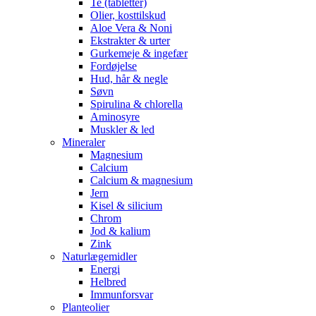
Te (tabletter)
Olier, kosttilskud
Aloe Vera & Noni
Ekstrakter & urter
Gurkemeje & ingefær
Fordøjelse
Hud, hår & negle
Søvn
Spirulina & chlorella
Aminosyre
Muskler & led
Mineraler
Magnesium
Calcium
Calcium & magnesium
Jern
Kisel & silicium
Chrom
Jod & kalium
Zink
Naturlægemidler
Energi
Helbred
Immunforsvar
Planteolier