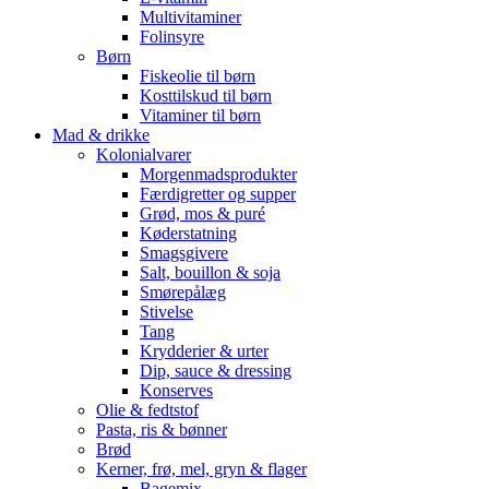
Multivitaminer
Folinsyre
Børn
Fiskeolie til børn
Kosttilskud til børn
Vitaminer til børn
Mad & drikke
Kolonialvarer
Morgenmadsprodukter
Færdigretter og supper
Grød, mos & puré
Køderstatning
Smagsgivere
Salt, bouillon & soja
Smørepålæg
Stivelse
Tang
Krydderier & urter
Dip, sauce & dressing
Konserves
Olie & fedtstof
Pasta, ris & bønner
Brød
Kerner, frø, mel, gryn & flager
Bagemix