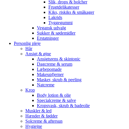
Slik, drops & bolcher
Frugtdelikatesser
Kiks, riskiks & småkager
Lakrids
Tyggegummi
Vegansk udvalg
Sukker & sødemidler
Erstatninger
Personlig pleje
Hår
Ansigt & øjne
Ansigtsrens & skintonic
Dagcreme & serum
Læbepomade
Makeupfjerner
Masker, skrub & peeling
Natcreme
Krop
Body lotion & olie
Specialcreme & salve
Kropsvask, skrub & badeolie
Muskler & led
Hænder & fødder
Solcreme & aftersun
Hygiejne