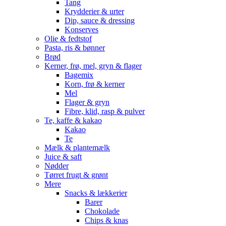
Tang
Krydderier & urter
Dip, sauce & dressing
Konserves
Olie & fedtstof
Pasta, ris & bønner
Brød
Kerner, frø, mel, gryn & flager
Bagemix
Korn, frø & kerner
Mel
Flager & gryn
Fibre, klid, rasp & pulver
Te, kaffe & kakao
Kakao
Te
Mælk & plantemælk
Juice & saft
Nødder
Tørret frugt & grønt
Mere
Snacks & lækkerier
Barer
Chokolade
Chips & knas