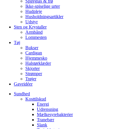
Spireglas & frø
Ikke-spiselige urter
Hudpleje
Husholdningsartikler
Udstyr
Sten og Krystaller
Armbånd
Lommesten
Tøj
Bukser
Cardigan
Hjemmesko
Halstørklæder
Skjorter
Strømper
Trøjer
Gaveidéer
Sundhed
Kosttilskud
Energi
Udrensning
Mælkesyrebakterier
Tranebær
Slank