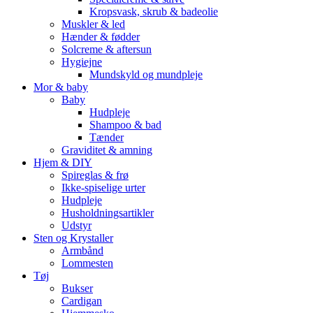
Kropsvask, skrub & badeolie
Muskler & led
Hænder & fødder
Solcreme & aftersun
Hygiejne
Mundskyld og mundpleje
Mor & baby
Baby
Hudpleje
Shampoo & bad
Tænder
Graviditet & amning
Hjem & DIY
Spireglas & frø
Ikke-spiselige urter
Hudpleje
Husholdningsartikler
Udstyr
Sten og Krystaller
Armbånd
Lommesten
Tøj
Bukser
Cardigan