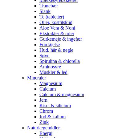
Mælkesyrebakterier
Tranebær
Slank
Te (tabletter)
Olier, kosttilskud
Aloe Vera & Noni
Ekstrakter & urter
Gurkemeje & ingefær
Fordøjelse
Hud, hår & negle
Søvn
Spirulina & chlorella
Aminosyre
Muskler & led
Mineraler
Magnesium
Calcium
Calcium & magnesium
Jern
Kisel & silicium
Chrom
Jod & kalium
Zink
Naturlægemidler
Energi