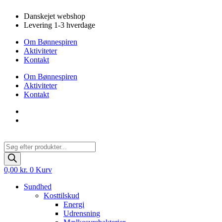
Videre
Danskejet webshop
til
Levering 1-3 hverdage
indhold
Om Bønnespiren
Aktiviteter
Kontakt
Om Bønnespiren
Aktiviteter
Kontakt
Products
search
0,00
kr.
0
Kurv
Sundhed
Kosttilskud
Energi
Udrensning