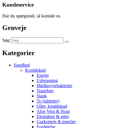
Kundeservice
Har du spørgsmål, så kontakt os.
Genveje
Søg
Kategorier
Sundhed
Kosttilskud
Energi
Udrensning
Mælkesyrebakterier
Tranebær
Slank
Te (tabletter)
Olier, kosttilskud
Aloe Vera & Noni
Ekstrakter & urter
Gurkemeje & ingefær
Fordøjelse