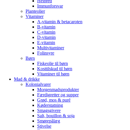
Helbred
Immunforsvar
Planteolier
Vitaminer
A-vitamin & betacaroten
B-vitamin
C-vitamin
D-vitamin
E-vitamin
Multivitaminer
Folinsyre
Børn
Fiskeolie til børn
Kosttilskud til børn
Vitaminer til børn
Mad & drikke
Kolonialvarer
Morgenmadsprodukter
Færdigretter og supper
Grød, mos & puré
Køderstatning
Smagsgivere
Salt, bouillon & soja
Smørepålæg
Stivelse