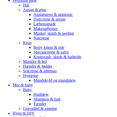
Personlig pleje
Hår
Ansigt & øjne
Ansigtsrens & skintonic
Dagcreme & serum
Læbepomade
Makeupfjerner
Masker, skrub & peeling
Natcreme
Krop
Body lotion & olie
Specialcreme & salve
Kropsvask, skrub & badeolie
Muskler & led
Hænder & fødder
Solcreme & aftersun
Hygiejne
Mundskyld og mundpleje
Mor & baby
Baby
Hudpleje
Shampoo & bad
Tænder
Graviditet & amning
Hjem & DIY