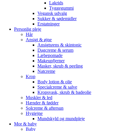
Lakrids
Tyggegummi
Vegansk udvalg
Sukker & sødemidler
Erstatninger
Personlig pleje
Hår
Ansigt & øjne
Ansigtsrens & skintonic
Dagcreme & serum
Læbepomade
Makeupfjerner
Masker, skrub & peeling
Natcreme
Krop
Body lotion & olie
Specialcreme & salve
Kropsvask, skrub & badeolie
Muskler & led
Hænder & fødder
Solcreme & aftersun
Hygiejne
Mundskyld og mundpleje
Mor & baby
Baby