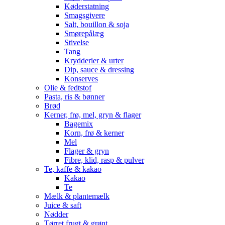
Køderstatning
Smagsgivere
Salt, bouillon & soja
Smørepålæg
Stivelse
Tang
Krydderier & urter
Dip, sauce & dressing
Konserves
Olie & fedtstof
Pasta, ris & bønner
Brød
Kerner, frø, mel, gryn & flager
Bagemix
Korn, frø & kerner
Mel
Flager & gryn
Fibre, klid, rasp & pulver
Te, kaffe & kakao
Kakao
Te
Mælk & plantemælk
Juice & saft
Nødder
Tørret frugt & grønt