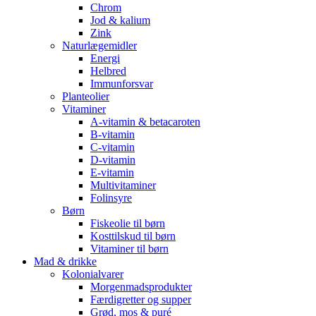
Chrom
Jod & kalium
Zink
Naturlægemidler
Energi
Helbred
Immunforsvar
Planteolier
Vitaminer
A-vitamin & betacaroten
B-vitamin
C-vitamin
D-vitamin
E-vitamin
Multivitaminer
Folinsyre
Børn
Fiskeolie til børn
Kosttilskud til børn
Vitaminer til børn
Mad & drikke
Kolonialvarer
Morgenmadsprodukter
Færdigretter og supper
Grød, mos & puré