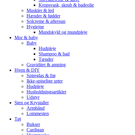
Kropsvask, skrub & badeolie
Muskler & led
Hænder & fødder
Solcreme & aftersun
Hygiejne
Mundskyld og mundpleje
Mor & baby
Baby
Hudpleje
Shampoo & bad
Tænder
Graviditet & amning
Hjem & DIY
Spireglas & frø
Ikke-spiselige urter
Hudpleje
Husholdningsartikler
Udstyr
Sten og Krystaller
Armbånd
Lommesten
Tøj
Bukser
Cardigan