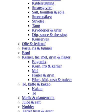
Køderstatning
Smagsgivere
Salt, bouillon & soja
Smørepålæg
Stivelse
Tang
Krydderier & urter
Dip, sauce & dressing
Konserves
Olie & fedtstof
Pasta, ris & bønner
Brød
Kerner, frø, mel, gryn & flager
Bagemix
Korn, frø & kerner
Mel
Flager & gryn
Fibre, klid, rasp & pulver
Te, kaffe & kakao
Kakao
Te
Mælk & plantemælk
Juice & saft
Nødder
Tørret frugt & grønt