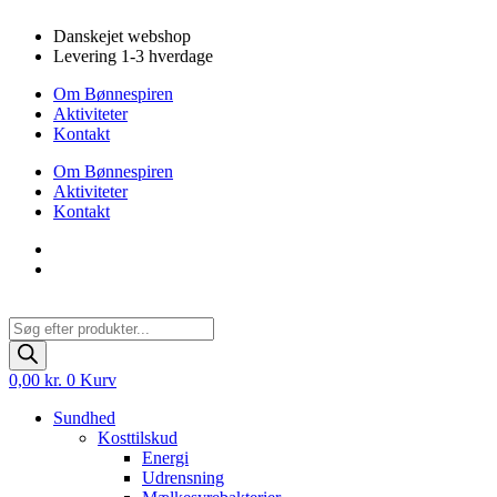
Videre
Danskejet webshop
til
Levering 1-3 hverdage
indhold
Om Bønnespiren
Aktiviteter
Kontakt
Om Bønnespiren
Aktiviteter
Kontakt
Products
search
0,00
kr.
0
Kurv
Sundhed
Kosttilskud
Energi
Udrensning