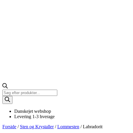
Products
search
Danskejet webshop
Levering 1-3 hverage
Forside
/
Sten og Krystaller
/
Lommesten
/ Labradorit