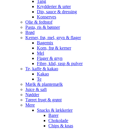
Tang
Krydderier & urter
Dip, sauce & dressing
Konserves
Olie & fedtstof
Pasta, ris & bønner
Brød
Kerner, frø, mel, gryn & flager
Bagemix
Korn, frø & kerner
Mel
Flager & gryn
Fibre, klid, rasp & pulver
Te, kaffe & kakao
Kakao
Te
Mælk & plantemælk
Juice & saft
Nødder
Tørret frugt & grønt
Mere
Snacks & lækkerier
Barer
Chokolade
Chips & knas