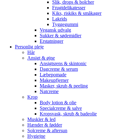
Slik, drops & bolcher
Frugtdelikatesser
Kiks, riskiks & småkager
Lakrids
Tyggegummi
Vegansk udvalg
Sukker & sødemidler
Erstatninger
Personlig pleje
Hår
Ansigt & øjne
Ansigtsrens & skintonic
Dagcreme & serum
Læbepomade
Makeupfjerner
Masker, skrub & peeling
Natcreme
Krop
Body lotion & olie
Specialcreme & salve
Kropsvask, skrub & badeolie
Muskler & led
Hænder & fødder
Solcreme & aftersun
Hygiejne