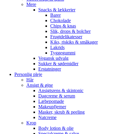
Mere
Snacks & lækkerier
Barer
Chokolade
Chips & knas
Slik, drops & bolcher
Frugtdelikatesser
Kiks, riskiks & småkager
Lakrids
Tyggegummi
Vegansk udvalg
Sukker & sødemidler
Erstatninger
Personlig pleje
Hår
Ansigt & øjne
Ansigtsrens & skintonic
Dagcreme & serum
Læbepomade
Makeupfjerner
Masker, skrub & peeling
Natcreme
Krop
Body lotion & olie
Specialcreme & salve