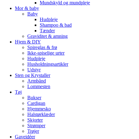
Mundskyld og mundpleje
Mor & baby
Baby
Hudpleje
Shampoo & bad
Tænder
Graviditet & amning
Hjem & DIY
Spireglas & frø
Ikke-spiselige urter
Hudpleje
Husholdningsartikler
Udstyr
Sten og Krystaller
Armbånd
Lommesten
Tøj
Bukser
Cardigan
Hjemmesko
Halstørklæder
Skjorter
Strømper
Trøjer
Gaveidéer