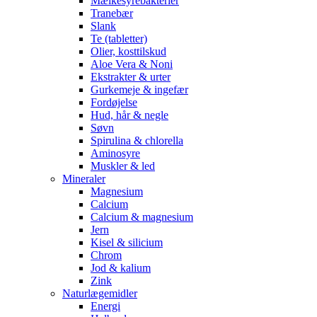
Mælkesyrebakterier
Tranebær
Slank
Te (tabletter)
Olier, kosttilskud
Aloe Vera & Noni
Ekstrakter & urter
Gurkemeje & ingefær
Fordøjelse
Hud, hår & negle
Søvn
Spirulina & chlorella
Aminosyre
Muskler & led
Mineraler
Magnesium
Calcium
Calcium & magnesium
Jern
Kisel & silicium
Chrom
Jod & kalium
Zink
Naturlægemidler
Energi