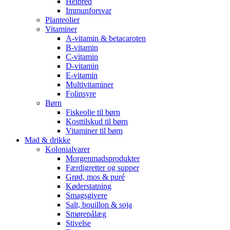
Helbred
Immunforsvar
Planteolier
Vitaminer
A-vitamin & betacaroten
B-vitamin
C-vitamin
D-vitamin
E-vitamin
Multivitaminer
Folinsyre
Børn
Fiskeolie til børn
Kosttilskud til børn
Vitaminer til børn
Mad & drikke
Kolonialvarer
Morgenmadsprodukter
Færdigretter og supper
Grød, mos & puré
Køderstatning
Smagsgivere
Salt, bouillon & soja
Smørepålæg
Stivelse