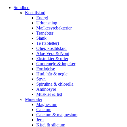
Sundhed
Kosttilskud
Energi
Udrensning
Mælkesyrebakterier
Tranebær
Slank
Te (tabletter)
Olier, kosttilskud
Aloe Vera & Noni
Ekstrakter & urter
Gurkemeje & ingefær
Fordøjelse
Hud, hår & negle
Søvn
Spirulina & chlorella
Aminosyre
Muskler & led
Mineraler
Magnesium
Calcium
Calcium & magnesium
Jern
Kisel & silicium