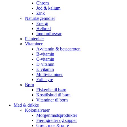
Chrom
Jod & kalium
Zink
Naturlægemidler
Energi
Helbred
Immunforsvar
Planteolier
Vitaminer
A-vitamin & betacaroten
B-vitamin
C-vitamin
D-vitamin
E-vitamin
Multivitaminer
Folinsyre
Børn
Fiskeolie til børn
Kosttilskud til børn
Vitaminer til børn
Mad & drikke
Kolonialvarer
Morgenmadsprodukter
Færdigretter og supper
Grød, mos & puré