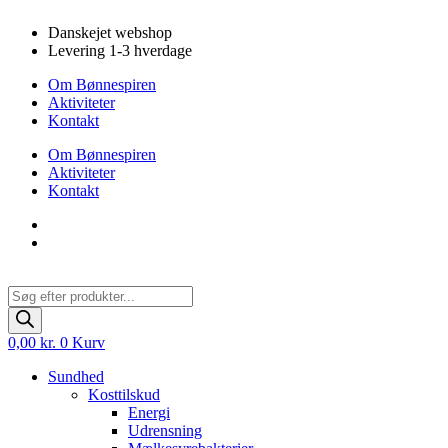
Videre
Danskejet webshop
til
Levering 1-3 hverdage
indhold
Om Bønnespiren
Aktiviteter
Kontakt
Om Bønnespiren
Aktiviteter
Kontakt
Products
search
0,00
kr.
0
Kurv
Sundhed
Kosttilskud
Energi
Udrensning