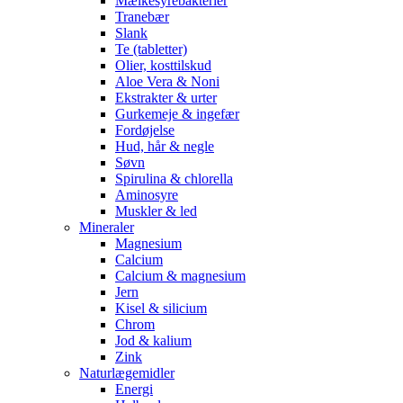
Mælkesyrebakterier
Tranebær
Slank
Te (tabletter)
Olier, kosttilskud
Aloe Vera & Noni
Ekstrakter & urter
Gurkemeje & ingefær
Fordøjelse
Hud, hår & negle
Søvn
Spirulina & chlorella
Aminosyre
Muskler & led
Mineraler
Magnesium
Calcium
Calcium & magnesium
Jern
Kisel & silicium
Chrom
Jod & kalium
Zink
Naturlægemidler
Energi