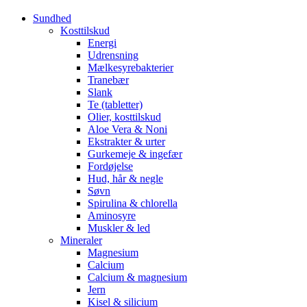
Sundhed
Kosttilskud
Energi
Udrensning
Mælkesyrebakterier
Tranebær
Slank
Te (tabletter)
Olier, kosttilskud
Aloe Vera & Noni
Ekstrakter & urter
Gurkemeje & ingefær
Fordøjelse
Hud, hår & negle
Søvn
Spirulina & chlorella
Aminosyre
Muskler & led
Mineraler
Magnesium
Calcium
Calcium & magnesium
Jern
Kisel & silicium