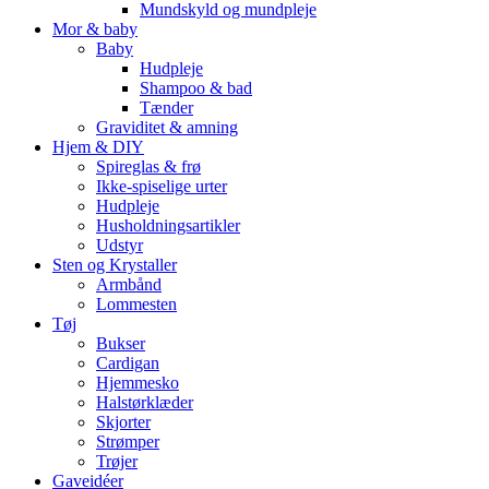
Mundskyld og mundpleje
Mor & baby
Baby
Hudpleje
Shampoo & bad
Tænder
Graviditet & amning
Hjem & DIY
Spireglas & frø
Ikke-spiselige urter
Hudpleje
Husholdningsartikler
Udstyr
Sten og Krystaller
Armbånd
Lommesten
Tøj
Bukser
Cardigan
Hjemmesko
Halstørklæder
Skjorter
Strømper
Trøjer
Gaveidéer