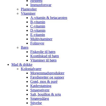
Helbred
Immunforsvar
Planteolier
Vitaminer
A-vitamin & betacaroten
B-vitamin
C-vitamin
D-vitamin
E-vitamin
Multivitaminer
Folinsyre
Børn
Fiskeolie til børn
Kosttilskud til børn
Vitaminer til børn
Mad & drikke
Kolonialvarer
Morgenmadsprodukter
Færdigretter og supper
Grød, mos & puré
Køderstatning
Smagsgivere
Salt, bouillon & soja
Smørepålæg
Stivelse