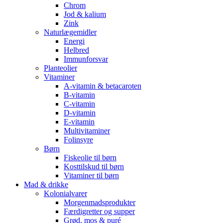
Chrom
Jod & kalium
Zink
Naturlægemidler
Energi
Helbred
Immunforsvar
Planteolier
Vitaminer
A-vitamin & betacaroten
B-vitamin
C-vitamin
D-vitamin
E-vitamin
Multivitaminer
Folinsyre
Børn
Fiskeolie til børn
Kosttilskud til børn
Vitaminer til børn
Mad & drikke
Kolonialvarer
Morgenmadsprodukter
Færdigretter og supper
Grød, mos & puré