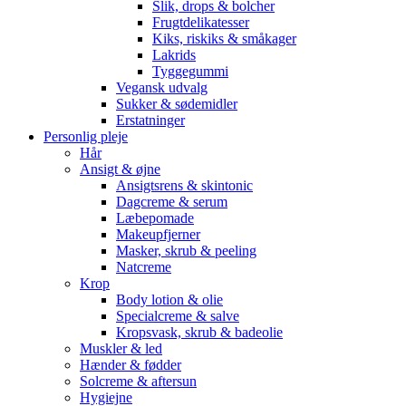
Slik, drops & bolcher
Frugtdelikatesser
Kiks, riskiks & småkager
Lakrids
Tyggegummi
Vegansk udvalg
Sukker & sødemidler
Erstatninger
Personlig pleje
Hår
Ansigt & øjne
Ansigtsrens & skintonic
Dagcreme & serum
Læbepomade
Makeupfjerner
Masker, skrub & peeling
Natcreme
Krop
Body lotion & olie
Specialcreme & salve
Kropsvask, skrub & badeolie
Muskler & led
Hænder & fødder
Solcreme & aftersun
Hygiejne