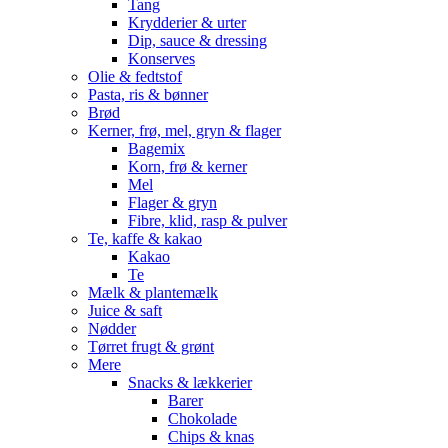
Tang
Krydderier & urter
Dip, sauce & dressing
Konserves
Olie & fedtstof
Pasta, ris & bønner
Brød
Kerner, frø, mel, gryn & flager
Bagemix
Korn, frø & kerner
Mel
Flager & gryn
Fibre, klid, rasp & pulver
Te, kaffe & kakao
Kakao
Te
Mælk & plantemælk
Juice & saft
Nødder
Tørret frugt & grønt
Mere
Snacks & lækkerier
Barer
Chokolade
Chips & knas