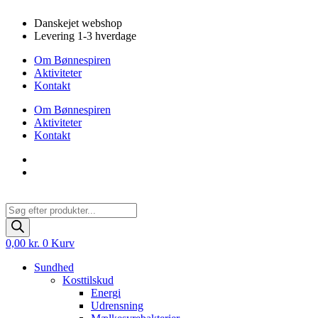
Videre
Danskejet webshop
til
Levering 1-3 hverdage
indhold
Om Bønnespiren
Aktiviteter
Kontakt
Om Bønnespiren
Aktiviteter
Kontakt
Products
search
0,00
kr.
0
Kurv
Sundhed
Kosttilskud
Energi
Udrensning