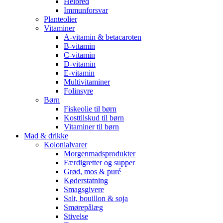
Helbred
Immunforsvar
Planteolier
Vitaminer
A-vitamin & betacaroten
B-vitamin
C-vitamin
D-vitamin
E-vitamin
Multivitaminer
Folinsyre
Børn
Fiskeolie til børn
Kosttilskud til børn
Vitaminer til børn
Mad & drikke
Kolonialvarer
Morgenmadsprodukter
Færdigretter og supper
Grød, mos & puré
Køderstatning
Smagsgivere
Salt, bouillon & soja
Smørepålæg
Stivelse