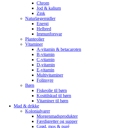
Chrom
Jod & kalium
Zink
Naturlægemidler
Energi
Helbred
Immunforsvar
Planteolier
Vitaminer
A-vitamin & betacaroten
B-vitamin
C-vitamin
D-vitamin
E-vitamin
Multivitaminer
Folinsyre
Børn
Fiskeolie til børn
Kosttilskud til børn
Vitaminer til børn
Mad & drikke
Kolonialvarer
Morgenmadsprodukter
Færdigretter og supper
Grød, mos & puré