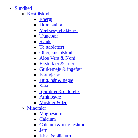
Sundhed
Kosttilskud
Energi
Udrensning
Mælkesyrebakterier
Tranebær
Slank
Te (tabletter)
Olier, kosttilskud
Aloe Vera & Noni
Ekstrakter & urter
Gurkemeje & ingefær
Fordøjelse
Hud, hår & negle
Søvn
Spirulina & chlorella
Aminosyre
Muskler & led
Mineraler
Magnesium
Calcium
Calcium & magnesium
Jern
Kisel & silicium