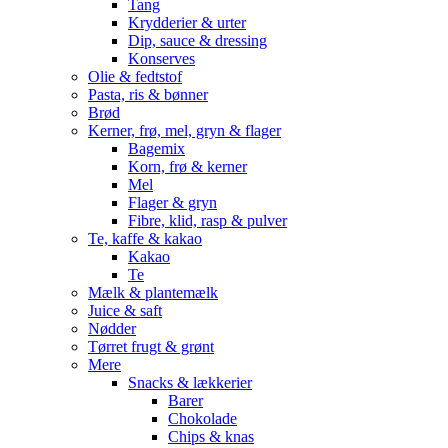
Tang
Krydderier & urter
Dip, sauce & dressing
Konserves
Olie & fedtstof
Pasta, ris & bønner
Brød
Kerner, frø, mel, gryn & flager
Bagemix
Korn, frø & kerner
Mel
Flager & gryn
Fibre, klid, rasp & pulver
Te, kaffe & kakao
Kakao
Te
Mælk & plantemælk
Juice & saft
Nødder
Tørret frugt & grønt
Mere
Snacks & lækkerier
Barer
Chokolade
Chips & knas