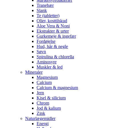
Mælkesyrebakterier
Tranebær
Slank
Te (tabletter)
Olier, kosttilskud
Aloe Vera & Noni
Ekstrakter & urter
Gurkemeje & ingefær
Fordøjelse
Hud, hår & negle
Søvn
Spirulina & chlorella
Aminosyre
Muskler & led
Mineraler
Magnesium
Calcium
Calcium & magnesium
Jern
Kisel & silicium
Chrom
Jod & kalium
Zink
Naturlægemidler
Energi