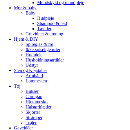
Mundskyld og mundpleje
Mor & baby
Baby
Hudpleje
Shampoo & bad
Tænder
Graviditet & amning
Hjem & DIY
Spireglas & frø
Ikke-spiselige urter
Hudpleje
Husholdningsartikler
Udstyr
Sten og Krystaller
Armbånd
Lommesten
Tøj
Bukser
Cardigan
Hjemmesko
Halstørklæder
Skjorter
Strømper
Trøjer
Gaveidéer