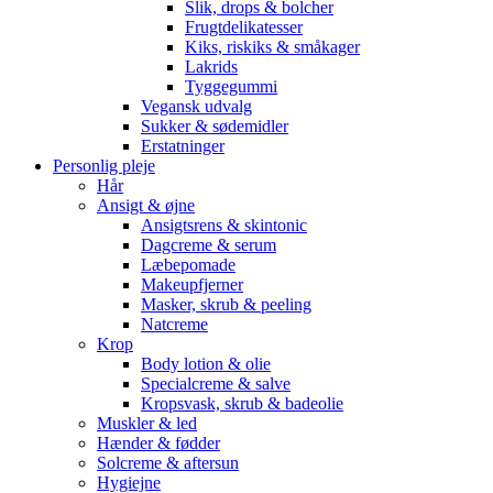
Slik, drops & bolcher
Frugtdelikatesser
Kiks, riskiks & småkager
Lakrids
Tyggegummi
Vegansk udvalg
Sukker & sødemidler
Erstatninger
Personlig pleje
Hår
Ansigt & øjne
Ansigtsrens & skintonic
Dagcreme & serum
Læbepomade
Makeupfjerner
Masker, skrub & peeling
Natcreme
Krop
Body lotion & olie
Specialcreme & salve
Kropsvask, skrub & badeolie
Muskler & led
Hænder & fødder
Solcreme & aftersun
Hygiejne