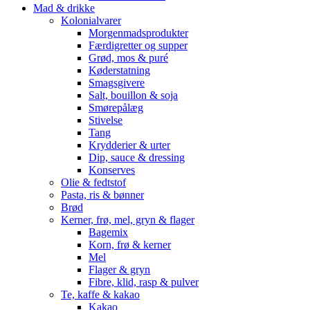
Mad & drikke
Kolonialvarer
Morgenmadsprodukter
Færdigretter og supper
Grød, mos & puré
Køderstatning
Smagsgivere
Salt, bouillon & soja
Smørepålæg
Stivelse
Tang
Krydderier & urter
Dip, sauce & dressing
Konserves
Olie & fedtstof
Pasta, ris & bønner
Brød
Kerner, frø, mel, gryn & flager
Bagemix
Korn, frø & kerner
Mel
Flager & gryn
Fibre, klid, rasp & pulver
Te, kaffe & kakao
Kakao