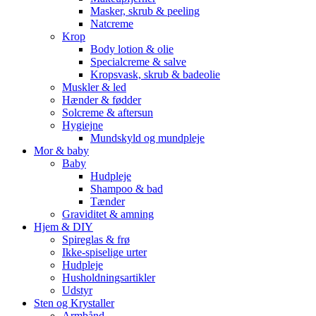
Masker, skrub & peeling
Natcreme
Krop
Body lotion & olie
Specialcreme & salve
Kropsvask, skrub & badeolie
Muskler & led
Hænder & fødder
Solcreme & aftersun
Hygiejne
Mundskyld og mundpleje
Mor & baby
Baby
Hudpleje
Shampoo & bad
Tænder
Graviditet & amning
Hjem & DIY
Spireglas & frø
Ikke-spiselige urter
Hudpleje
Husholdningsartikler
Udstyr
Sten og Krystaller
Armbånd