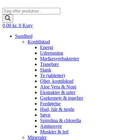
Products
search
0,00
kr.
0
Kurv
Sundhed
Kosttilskud
Energi
Udrensning
Mælkesyrebakterier
Tranebær
Slank
Te (tabletter)
Olier, kosttilskud
Aloe Vera & Noni
Ekstrakter & urter
Gurkemeje & ingefær
Fordøjelse
Hud, hår & negle
Søvn
Spirulina & chlorella
Aminosyre
Muskler & led
Mineraler