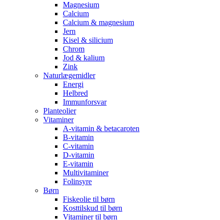
Magnesium
Calcium
Calcium & magnesium
Jern
Kisel & silicium
Chrom
Jod & kalium
Zink
Naturlægemidler
Energi
Helbred
Immunforsvar
Planteolier
Vitaminer
A-vitamin & betacaroten
B-vitamin
C-vitamin
D-vitamin
E-vitamin
Multivitaminer
Folinsyre
Børn
Fiskeolie til børn
Kosttilskud til børn
Vitaminer til børn