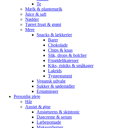
Te
Mælk & plantemælk
Juice & saft
Nødder
Tørret frugt & grønt
Mere
Snacks & lækkerier
Barer
Chokolade
Chips & knas
Slik, drops & bolcher
Frugtdelikatesser
Kiks, riskiks & småkager
Lakrids
Tyggegummi
Vegansk udvalg
Sukker & sødemidler
Erstatninger
Personlig pleje
Hår
Ansigt & øjne
Ansigtsrens & skintonic
Dagcreme & serum
Læbepomade
Makeupfjerner