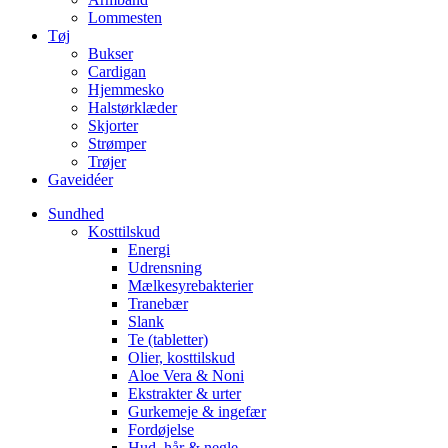
Lommesten
Tøj
Bukser
Cardigan
Hjemmesko
Halstørklæder
Skjorter
Strømper
Trøjer
Gaveidéer
Sundhed
Kosttilskud
Energi
Udrensning
Mælkesyrebakterier
Tranebær
Slank
Te (tabletter)
Olier, kosttilskud
Aloe Vera & Noni
Ekstrakter & urter
Gurkemeje & ingefær
Fordøjelse
Hud, hår & negle