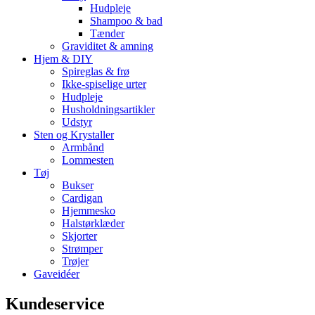
Hudpleje
Shampoo & bad
Tænder
Graviditet & amning
Hjem & DIY
Spireglas & frø
Ikke-spiselige urter
Hudpleje
Husholdningsartikler
Udstyr
Sten og Krystaller
Armbånd
Lommesten
Tøj
Bukser
Cardigan
Hjemmesko
Halstørklæder
Skjorter
Strømper
Trøjer
Gaveidéer
Kundeservice