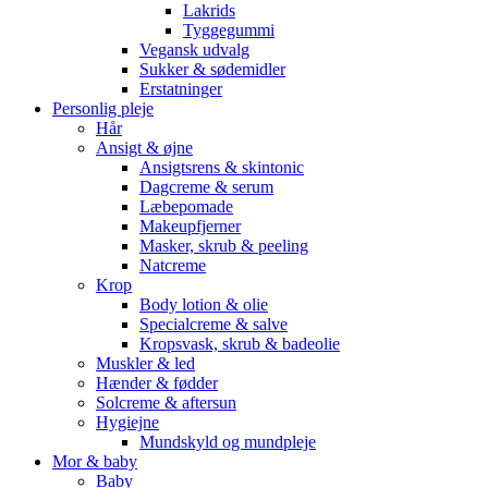
Lakrids
Tyggegummi
Vegansk udvalg
Sukker & sødemidler
Erstatninger
Personlig pleje
Hår
Ansigt & øjne
Ansigtsrens & skintonic
Dagcreme & serum
Læbepomade
Makeupfjerner
Masker, skrub & peeling
Natcreme
Krop
Body lotion & olie
Specialcreme & salve
Kropsvask, skrub & badeolie
Muskler & led
Hænder & fødder
Solcreme & aftersun
Hygiejne
Mundskyld og mundpleje
Mor & baby
Baby