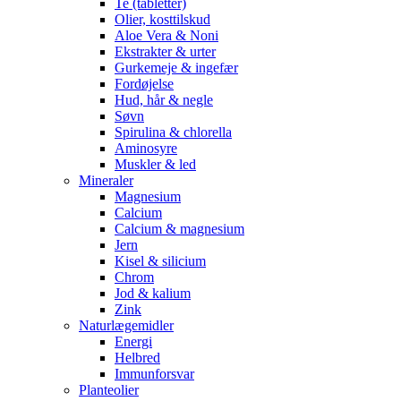
Te (tabletter)
Olier, kosttilskud
Aloe Vera & Noni
Ekstrakter & urter
Gurkemeje & ingefær
Fordøjelse
Hud, hår & negle
Søvn
Spirulina & chlorella
Aminosyre
Muskler & led
Mineraler
Magnesium
Calcium
Calcium & magnesium
Jern
Kisel & silicium
Chrom
Jod & kalium
Zink
Naturlægemidler
Energi
Helbred
Immunforsvar
Planteolier