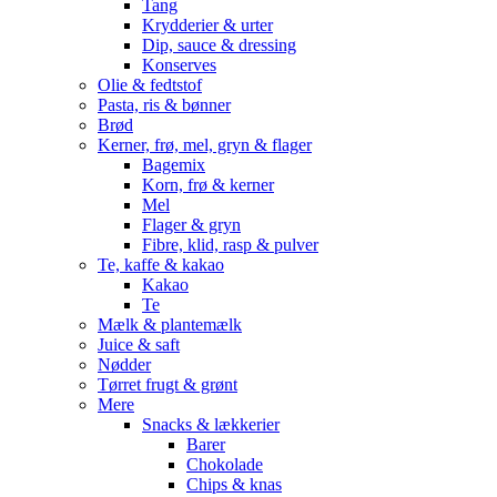
Tang
Krydderier & urter
Dip, sauce & dressing
Konserves
Olie & fedtstof
Pasta, ris & bønner
Brød
Kerner, frø, mel, gryn & flager
Bagemix
Korn, frø & kerner
Mel
Flager & gryn
Fibre, klid, rasp & pulver
Te, kaffe & kakao
Kakao
Te
Mælk & plantemælk
Juice & saft
Nødder
Tørret frugt & grønt
Mere
Snacks & lækkerier
Barer
Chokolade
Chips & knas