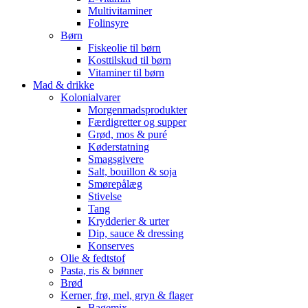
Multivitaminer
Folinsyre
Børn
Fiskeolie til børn
Kosttilskud til børn
Vitaminer til børn
Mad & drikke
Kolonialvarer
Morgenmadsprodukter
Færdigretter og supper
Grød, mos & puré
Køderstatning
Smagsgivere
Salt, bouillon & soja
Smørepålæg
Stivelse
Tang
Krydderier & urter
Dip, sauce & dressing
Konserves
Olie & fedtstof
Pasta, ris & bønner
Brød
Kerner, frø, mel, gryn & flager
Bagemix