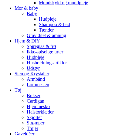
Mundskyld og mundpleje
Mor & baby
Baby
Hudpleje
Shampoo & bad
Tænder
Graviditet & amning
Hjem & DIY
Spireglas & frø
Ikke-spiselige urter
Hudpleje
Husholdningsartikler
Udstyr
Sten og Krystaller
Armbånd
Lommesten
Tøj
Bukser
Cardigan
Hjemmesko
Halstørklæder
Skjorter
Strømper
Trøjer
Gaveidéer