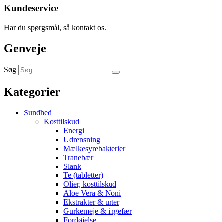
Kundeservice
Har du spørgsmål, så kontakt os.
Genveje
Søg
Kategorier
Sundhed
Kosttilskud
Energi
Udrensning
Mælkesyrebakterier
Tranebær
Slank
Te (tabletter)
Olier, kosttilskud
Aloe Vera & Noni
Ekstrakter & urter
Gurkemeje & ingefær
Fordøjelse