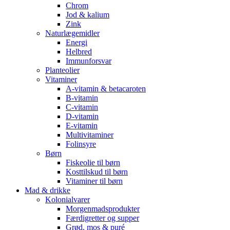
Chrom
Jod & kalium
Zink
Naturlægemidler
Energi
Helbred
Immunforsvar
Planteolier
Vitaminer
A-vitamin & betacaroten
B-vitamin
C-vitamin
D-vitamin
E-vitamin
Multivitaminer
Folinsyre
Børn
Fiskeolie til børn
Kosttilskud til børn
Vitaminer til børn
Mad & drikke
Kolonialvarer
Morgenmadsprodukter
Færdigretter og supper
Grød, mos & puré