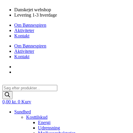
Videre
Danskejet webshop
til
Levering 1-3 hverdage
indhold
Om Bønnespiren
Aktiviteter
Kontakt
Om Bønnespiren
Aktiviteter
Kontakt
Products
search
0,00
kr.
0
Kurv
Sundhed
Kosttilskud
Energi
Udrensning