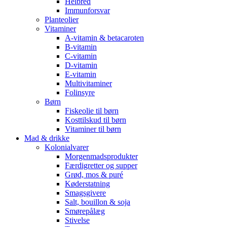
Helbred
Immunforsvar
Planteolier
Vitaminer
A-vitamin & betacaroten
B-vitamin
C-vitamin
D-vitamin
E-vitamin
Multivitaminer
Folinsyre
Børn
Fiskeolie til børn
Kosttilskud til børn
Vitaminer til børn
Mad & drikke
Kolonialvarer
Morgenmadsprodukter
Færdigretter og supper
Grød, mos & puré
Køderstatning
Smagsgivere
Salt, bouillon & soja
Smørepålæg
Stivelse