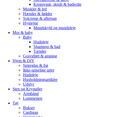
Kropsvask, skrub & badeolie
Muskler & led
Hænder & fødder
Solcreme & aftersun
Hygiejne
Mundskyld og mundpleje
Mor & baby
Baby
Hudpleje
Shampoo & bad
Tænder
Graviditet & amning
Hjem & DIY
Spireglas & frø
Ikke-spiselige urter
Hudpleje
Husholdningsartikler
Udstyr
Sten og Krystaller
Armbånd
Lommesten
Tøj
Bukser
Cardigan