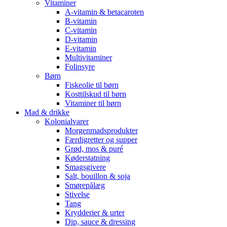
Vitaminer
A-vitamin & betacaroten
B-vitamin
C-vitamin
D-vitamin
E-vitamin
Multivitaminer
Folinsyre
Børn
Fiskeolie til børn
Kosttilskud til børn
Vitaminer til børn
Mad & drikke
Kolonialvarer
Morgenmadsprodukter
Færdigretter og supper
Grød, mos & puré
Køderstatning
Smagsgivere
Salt, bouillon & soja
Smørepålæg
Stivelse
Tang
Krydderier & urter
Dip, sauce & dressing