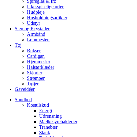
Spireglas & frø
Ikke-spiselige urter
Hudpleje
Husholdningsartikler
Udstyr
Sten og Krystaller
Armbånd
Lommesten
Tøj
Bukser
Cardigan
Hjemmesko
Halstørklæder
Skjorter
Strømper
Trøjer
Gaveidéer
Sundhed
Kosttilskud
Energi
Udrensning
Mælkesyrebakterier
Tranebær
Slank