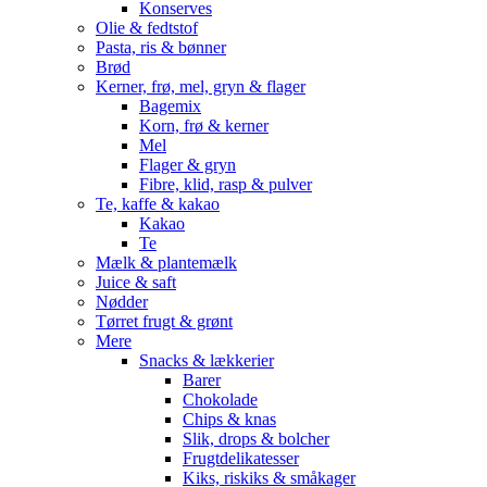
Konserves
Olie & fedtstof
Pasta, ris & bønner
Brød
Kerner, frø, mel, gryn & flager
Bagemix
Korn, frø & kerner
Mel
Flager & gryn
Fibre, klid, rasp & pulver
Te, kaffe & kakao
Kakao
Te
Mælk & plantemælk
Juice & saft
Nødder
Tørret frugt & grønt
Mere
Snacks & lækkerier
Barer
Chokolade
Chips & knas
Slik, drops & bolcher
Frugtdelikatesser
Kiks, riskiks & småkager