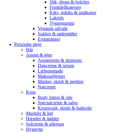
Slik, drops & bolcher
Frugtdelikatesser
Kiks, riskiks & småkager
Lakrids
Tyggegummi
Vegansk udvalg
Sukker & sødemidler
Erstatninger
Personlig pleje
Hår
Ansigt & øjne
Ansigtsrens & skintonic
Dagcreme & serum
Læbepomade
Makeupfjerner
Masker, skrub & peeling
Natcreme
Krop
Body lotion & olie
Specialcreme & salve
Kropsvask, skrub & badeolie
Muskler & led
Hænder & fødder
Solcreme & aftersun
Hygiejne