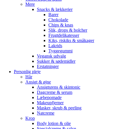
Mere
Snacks & lækkerier
Barer
Chokolade
Chips & knas
Slik, drops & bolcher
Frugtdelikatesser
Kiks, riskiks & småkager
Lakrids
Tyggegummi
Vegansk udvalg
Sukker & sødemidler
Erstatninger
Personlig pleje
Hår
Ansigt & øjne
Ansigtsrens & skintonic
Dagcreme & serum
Læbepomade
Makeupfjerner
Masker, skrub & peeling
Natcreme
Krop
Body lotion & olie
Specialcreme & salve