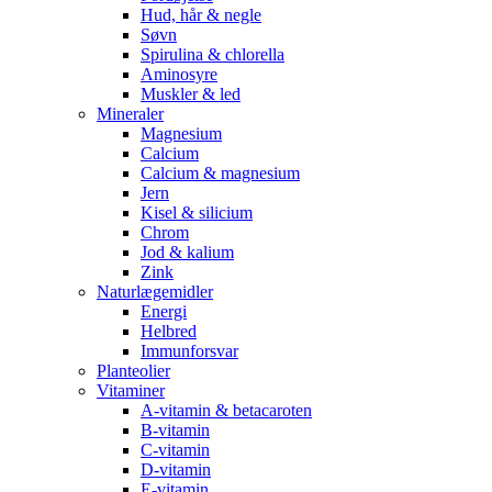
Hud, hår & negle
Søvn
Spirulina & chlorella
Aminosyre
Muskler & led
Mineraler
Magnesium
Calcium
Calcium & magnesium
Jern
Kisel & silicium
Chrom
Jod & kalium
Zink
Naturlægemidler
Energi
Helbred
Immunforsvar
Planteolier
Vitaminer
A-vitamin & betacaroten
B-vitamin
C-vitamin
D-vitamin
E-vitamin