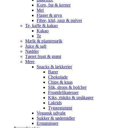
Korn, frø & kerner
Mel
Flager & gryn
Fibre, klid, rasp & pulver
Te, kaffe & kakao
Kakao
Te
Mælk & plantemælk
Juice & saft
Nødder
Tørret frugt & grønt
Mere
Snacks & lækkerier
Barer
Chokolade
Chips & knas
Slik, drops & bolcher
Frugtdelikatesser
Kiks, riskiks & småkager
Lakrids
Tyggegummi
Vegansk udvalg
Sukker & sødemidler
Erstatninger