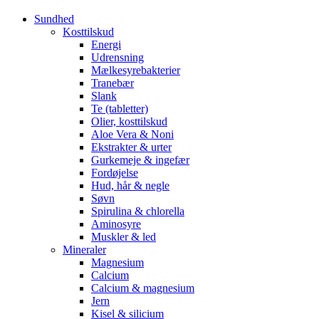
Sundhed
Kosttilskud
Energi
Udrensning
Mælkesyrebakterier
Tranebær
Slank
Te (tabletter)
Olier, kosttilskud
Aloe Vera & Noni
Ekstrakter & urter
Gurkemeje & ingefær
Fordøjelse
Hud, hår & negle
Søvn
Spirulina & chlorella
Aminosyre
Muskler & led
Mineraler
Magnesium
Calcium
Calcium & magnesium
Jern
Kisel & silicium