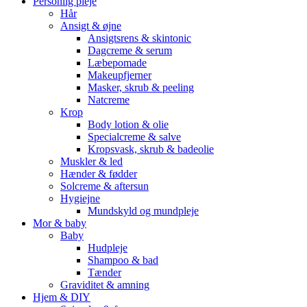
Personlig pleje
Hår
Ansigt & øjne
Ansigtsrens & skintonic
Dagcreme & serum
Læbepomade
Makeupfjerner
Masker, skrub & peeling
Natcreme
Krop
Body lotion & olie
Specialcreme & salve
Kropsvask, skrub & badeolie
Muskler & led
Hænder & fødder
Solcreme & aftersun
Hygiejne
Mundskyld og mundpleje
Mor & baby
Baby
Hudpleje
Shampoo & bad
Tænder
Graviditet & amning
Hjem & DIY