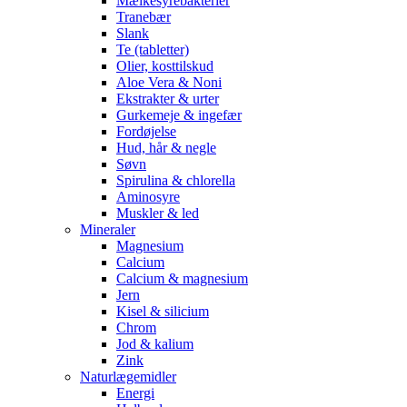
Mælkesyrebakterier
Tranebær
Slank
Te (tabletter)
Olier, kosttilskud
Aloe Vera & Noni
Ekstrakter & urter
Gurkemeje & ingefær
Fordøjelse
Hud, hår & negle
Søvn
Spirulina & chlorella
Aminosyre
Muskler & led
Mineraler
Magnesium
Calcium
Calcium & magnesium
Jern
Kisel & silicium
Chrom
Jod & kalium
Zink
Naturlægemidler
Energi