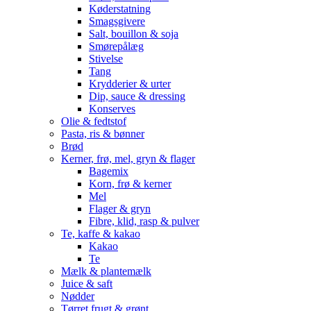
Køderstatning
Smagsgivere
Salt, bouillon & soja
Smørepålæg
Stivelse
Tang
Krydderier & urter
Dip, sauce & dressing
Konserves
Olie & fedtstof
Pasta, ris & bønner
Brød
Kerner, frø, mel, gryn & flager
Bagemix
Korn, frø & kerner
Mel
Flager & gryn
Fibre, klid, rasp & pulver
Te, kaffe & kakao
Kakao
Te
Mælk & plantemælk
Juice & saft
Nødder
Tørret frugt & grønt