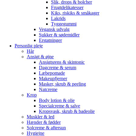
Slik, drops & bolcher
Frugtdelikatesser
Kiks, riskiks & småkager
Lakrids
Tyggegummi
Vegansk udvalg
Sukker & sødemidler
Erstatninger
Personlig pleje
Hår
Ansigt & øjne
Ansigtsrens & skintonic
Dagcreme & serum
Læbepomade
Makeupfjerner
Masker, skrub & peeling
Natcreme
Krop
Body lotion & olie
Specialcreme & salve
Kropsvask, skrub & badeolie
Muskler & led
Hænder & fødder
Solcreme & aftersun
Hygiejne