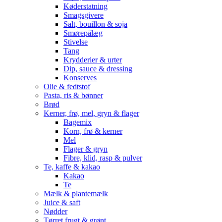
Køderstatning
Smagsgivere
Salt, bouillon & soja
Smørepålæg
Stivelse
Tang
Krydderier & urter
Dip, sauce & dressing
Konserves
Olie & fedtstof
Pasta, ris & bønner
Brød
Kerner, frø, mel, gryn & flager
Bagemix
Korn, frø & kerner
Mel
Flager & gryn
Fibre, klid, rasp & pulver
Te, kaffe & kakao
Kakao
Te
Mælk & plantemælk
Juice & saft
Nødder
Tørret frugt & grønt