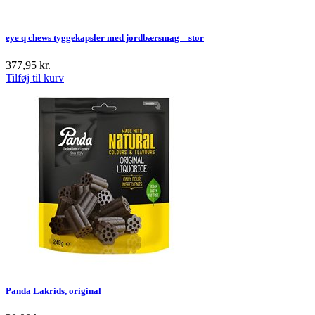
eye q chews tyggekapsler med jordbærsmag – stor
377,95
kr.
Tilføj til kurv
Panda Lakrids, original