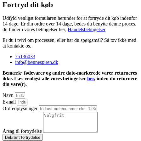
Fortryd dit køb
Udfyld venligst formularen herunder for at fortryde dit køb indenfor
14 dage. Er din ordre over 14 dage, bedes du benytte denne proces,
du finder i vores betingelser her;
Handelsbetingelser
Er du i tvivl om processen, eller har du spørgsmål? Så tøv ikke med
at kontakte os.
75136033
info@bønnespiren.dk
Bemærk; fødevarer og andre dato-markerede varer returneres
ikke. Læs venligst alle vores betingelser
her
, inden du returnere
din vare(r).
Navn
E-mail
Ordreoplysninger
Årsag til fortrydelse
Bekræft fortrydelse