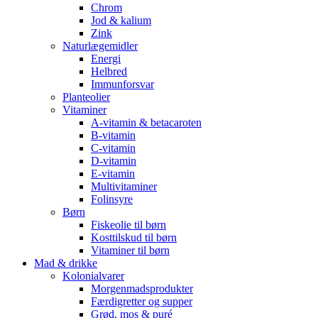
Chrom
Jod & kalium
Zink
Naturlægemidler
Energi
Helbred
Immunforsvar
Planteolier
Vitaminer
A-vitamin & betacaroten
B-vitamin
C-vitamin
D-vitamin
E-vitamin
Multivitaminer
Folinsyre
Børn
Fiskeolie til børn
Kosttilskud til børn
Vitaminer til børn
Mad & drikke
Kolonialvarer
Morgenmadsprodukter
Færdigretter og supper
Grød, mos & puré