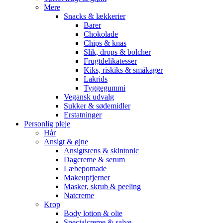
Mere
Snacks & lækkerier
Barer
Chokolade
Chips & knas
Slik, drops & bolcher
Frugtdelikatesser
Kiks, riskiks & småkager
Lakrids
Tyggegummi
Vegansk udvalg
Sukker & sødemidler
Erstatninger
Personlig pleje
Hår
Ansigt & øjne
Ansigtsrens & skintonic
Dagcreme & serum
Læbepomade
Makeupfjerner
Masker, skrub & peeling
Natcreme
Krop
Body lotion & olie
Specialcreme & salve