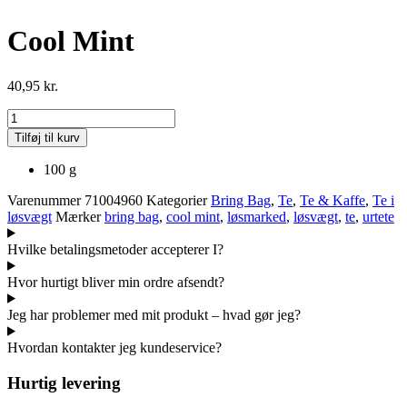
Cool Mint
40,95
kr.
Cool
Mint
Tilføj til kurv
antal
100 g
Varenummer
71004960
Kategorier
Bring Bag
,
Te
,
Te & Kaffe
,
Te i
løsvægt
Mærker
bring bag
,
cool mint
,
løsmarked
,
løsvægt
,
te
,
urtete
Hvilke betalingsmetoder accepterer I?
Hvor hurtigt bliver min ordre afsendt?
Jeg har problemer med mit produkt – hvad gør jeg?
Hvordan kontakter jeg kundeservice?
Hurtig levering