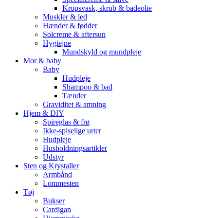
Kropsvask, skrub & badeolie
Muskler & led
Hænder & fødder
Solcreme & aftersun
Hygiejne
Mundskyld og mundpleje
Mor & baby
Baby
Hudpleje
Shampoo & bad
Tænder
Graviditet & amning
Hjem & DIY
Spireglas & frø
Ikke-spiselige urter
Hudpleje
Husholdningsartikler
Udstyr
Sten og Krystaller
Armbånd
Lommesten
Tøj
Bukser
Cardigan