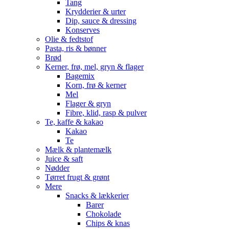
Tang
Krydderier & urter
Dip, sauce & dressing
Konserves
Olie & fedtstof
Pasta, ris & bønner
Brød
Kerner, frø, mel, gryn & flager
Bagemix
Korn, frø & kerner
Mel
Flager & gryn
Fibre, klid, rasp & pulver
Te, kaffe & kakao
Kakao
Te
Mælk & plantemælk
Juice & saft
Nødder
Tørret frugt & grønt
Mere
Snacks & lækkerier
Barer
Chokolade
Chips & knas