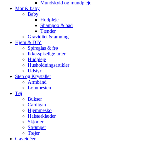
Mundskyld og mundpleje
Mor & baby
Baby
Hudpleje
Shampoo & bad
Tænder
Graviditet & amning
Hjem & DIY
Spireglas & frø
Ikke-spiselige urter
Hudpleje
Husholdningsartikler
Udstyr
Sten og Krystaller
Armbånd
Lommesten
Tøj
Bukser
Cardigan
Hjemmesko
Halstørklæder
Skjorter
Strømper
Trøjer
Gaveidéer