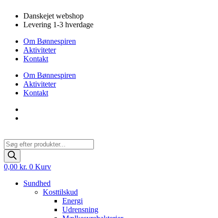
Videre
Danskejet webshop
til
Levering 1-3 hverdage
indhold
Om Bønnespiren
Aktiviteter
Kontakt
Om Bønnespiren
Aktiviteter
Kontakt
Products
search
0,00
kr.
0
Kurv
Sundhed
Kosttilskud
Energi
Udrensning