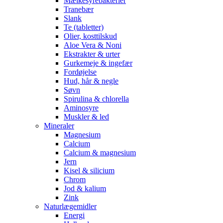
Mælkesyrebakterier
Tranebær
Slank
Te (tabletter)
Olier, kosttilskud
Aloe Vera & Noni
Ekstrakter & urter
Gurkemeje & ingefær
Fordøjelse
Hud, hår & negle
Søvn
Spirulina & chlorella
Aminosyre
Muskler & led
Mineraler
Magnesium
Calcium
Calcium & magnesium
Jern
Kisel & silicium
Chrom
Jod & kalium
Zink
Naturlægemidler
Energi