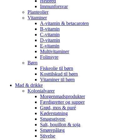
Helbred
Immunforsvar
Planteolier
Vitaminer
A-vitamin & betacaroten
B-vitamin
C-vitamin
D-vitamin
E-vitamin
Multivitaminer
Folinsyre
Børn
Fiskeolie til børn
Kosttilskud til børn
Vitaminer til børn
Mad & drikke
Kolonialvarer
Morgenmadsprodukter
Færdigretter og supper
Grød, mos & puré
Køderstatning
Smagsgivere
Salt, bouillon & soja
Smørepålæg
Stivelse