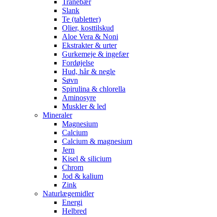
Tranebær
Slank
Te (tabletter)
Olier, kosttilskud
Aloe Vera & Noni
Ekstrakter & urter
Gurkemeje & ingefær
Fordøjelse
Hud, hår & negle
Søvn
Spirulina & chlorella
Aminosyre
Muskler & led
Mineraler
Magnesium
Calcium
Calcium & magnesium
Jern
Kisel & silicium
Chrom
Jod & kalium
Zink
Naturlægemidler
Energi
Helbred