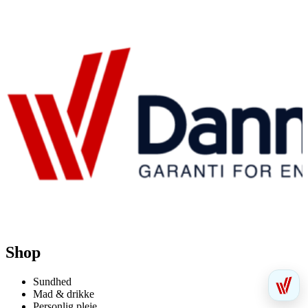
Shop
Sundhed
Mad & drikke
Personlig pleje