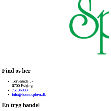
Find os her
Torvegade 37
6700 Esbjerg
75136033
info@bønnespiren.dk
En tryg handel