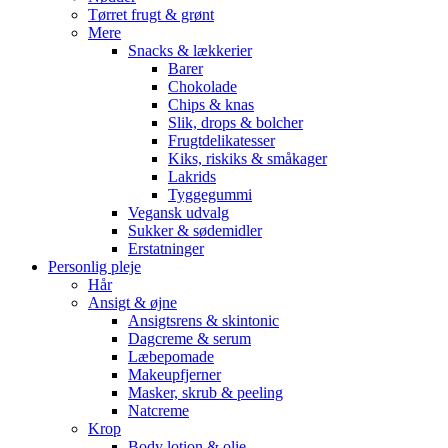
Tørret frugt & grønt
Mere
Snacks & lækkerier
Barer
Chokolade
Chips & knas
Slik, drops & bolcher
Frugtdelikatesser
Kiks, riskiks & småkager
Lakrids
Tyggegummi
Vegansk udvalg
Sukker & sødemidler
Erstatninger
Personlig pleje
Hår
Ansigt & øjne
Ansigtsrens & skintonic
Dagcreme & serum
Læbepomade
Makeupfjerner
Masker, skrub & peeling
Natcreme
Krop
Body lotion & olie