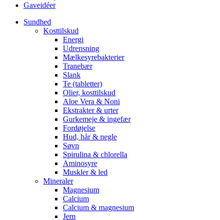
Gaveidéer
Sundhed
Kosttilskud
Energi
Udrensning
Mælkesyrebakterier
Tranebær
Slank
Te (tabletter)
Olier, kosttilskud
Aloe Vera & Noni
Ekstrakter & urter
Gurkemeje & ingefær
Fordøjelse
Hud, hår & negle
Søvn
Spirulina & chlorella
Aminosyre
Muskler & led
Mineraler
Magnesium
Calcium
Calcium & magnesium
Jern