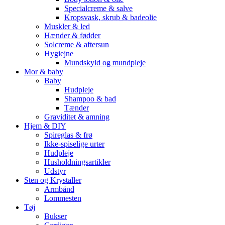
Specialcreme & salve
Kropsvask, skrub & badeolie
Muskler & led
Hænder & fødder
Solcreme & aftersun
Hygiejne
Mundskyld og mundpleje
Mor & baby
Baby
Hudpleje
Shampoo & bad
Tænder
Graviditet & amning
Hjem & DIY
Spireglas & frø
Ikke-spiselige urter
Hudpleje
Husholdningsartikler
Udstyr
Sten og Krystaller
Armbånd
Lommesten
Tøj
Bukser