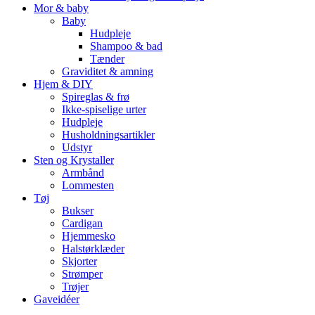
Mor & baby
Baby
Hudpleje
Shampoo & bad
Tænder
Graviditet & amning
Hjem & DIY
Spireglas & frø
Ikke-spiselige urter
Hudpleje
Husholdningsartikler
Udstyr
Sten og Krystaller
Armbånd
Lommesten
Tøj
Bukser
Cardigan
Hjemmesko
Halstørklæder
Skjorter
Strømper
Trøjer
Gaveidéer