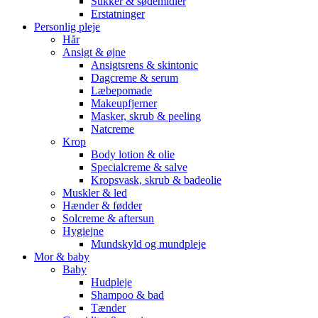
Sukker & sødemidler
Erstatninger
Personlig pleje
Hår
Ansigt & øjne
Ansigtsrens & skintonic
Dagcreme & serum
Læbepomade
Makeupfjerner
Masker, skrub & peeling
Natcreme
Krop
Body lotion & olie
Specialcreme & salve
Kropsvask, skrub & badeolie
Muskler & led
Hænder & fødder
Solcreme & aftersun
Hygiejne
Mundskyld og mundpleje
Mor & baby
Baby
Hudpleje
Shampoo & bad
Tænder