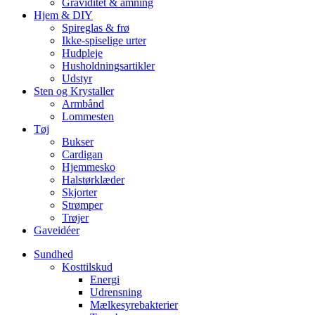
Graviditet & amning
Hjem & DIY
Spireglas & frø
Ikke-spiselige urter
Hudpleje
Husholdningsartikler
Udstyr
Sten og Krystaller
Armbånd
Lommesten
Tøj
Bukser
Cardigan
Hjemmesko
Halstørklæder
Skjorter
Strømper
Trøjer
Gaveidéer
Sundhed
Kosttilskud
Energi
Udrensning
Mælkesyrebakterier