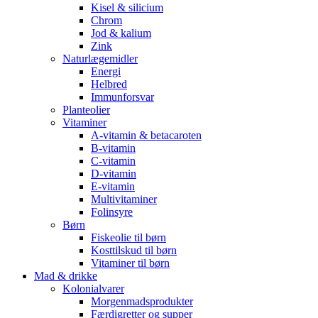
Kisel & silicium
Chrom
Jod & kalium
Zink
Naturlægemidler
Energi
Helbred
Immunforsvar
Planteolier
Vitaminer
A-vitamin & betacaroten
B-vitamin
C-vitamin
D-vitamin
E-vitamin
Multivitaminer
Folinsyre
Børn
Fiskeolie til børn
Kosttilskud til børn
Vitaminer til børn
Mad & drikke
Kolonialvarer
Morgenmadsprodukter
Færdigretter og supper