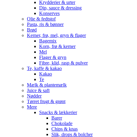
Krydderier & urter
Dip, sauce & dressing
Konserves
Olie & fedtstof
Pasta, ris & bønner
Brød
Kerner, frø, mel, gryn & flager
Bagemix
Korn, frø & kerner
Mel
Flager & gryn
Fibre, klid, rasp & pulver
Te, kaffe & kakao
Kakao
Te
Mælk & plantemælk
Juice & saft
Nødder
Tørret frugt & grønt
Mere
Snacks & lækkerier
Barer
Chokolade
Chips & knas
Slik, drops & bolcher