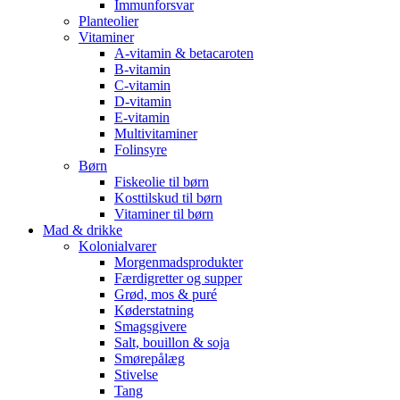
Immunforsvar
Planteolier
Vitaminer
A-vitamin & betacaroten
B-vitamin
C-vitamin
D-vitamin
E-vitamin
Multivitaminer
Folinsyre
Børn
Fiskeolie til børn
Kosttilskud til børn
Vitaminer til børn
Mad & drikke
Kolonialvarer
Morgenmadsprodukter
Færdigretter og supper
Grød, mos & puré
Køderstatning
Smagsgivere
Salt, bouillon & soja
Smørepålæg
Stivelse
Tang