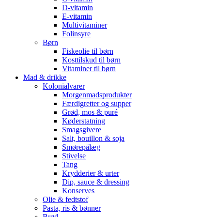
D-vitamin
E-vitamin
Multivitaminer
Folinsyre
Børn
Fiskeolie til børn
Kosttilskud til børn
Vitaminer til børn
Mad & drikke
Kolonialvarer
Morgenmadsprodukter
Færdigretter og supper
Grød, mos & puré
Køderstatning
Smagsgivere
Salt, bouillon & soja
Smørepålæg
Stivelse
Tang
Krydderier & urter
Dip, sauce & dressing
Konserves
Olie & fedtstof
Pasta, ris & bønner
Brød