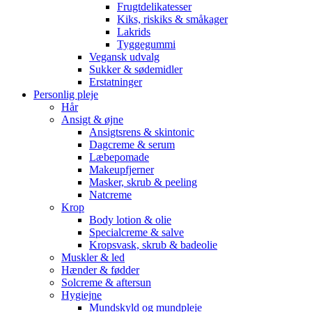
Frugtdelikatesser
Kiks, riskiks & småkager
Lakrids
Tyggegummi
Vegansk udvalg
Sukker & sødemidler
Erstatninger
Personlig pleje
Hår
Ansigt & øjne
Ansigtsrens & skintonic
Dagcreme & serum
Læbepomade
Makeupfjerner
Masker, skrub & peeling
Natcreme
Krop
Body lotion & olie
Specialcreme & salve
Kropsvask, skrub & badeolie
Muskler & led
Hænder & fødder
Solcreme & aftersun
Hygiejne
Mundskyld og mundpleje