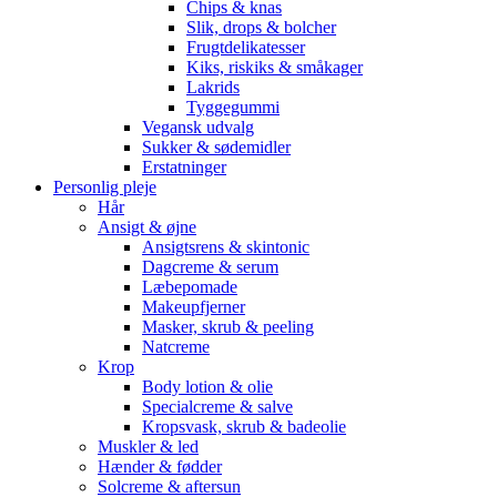
Chips & knas
Slik, drops & bolcher
Frugtdelikatesser
Kiks, riskiks & småkager
Lakrids
Tyggegummi
Vegansk udvalg
Sukker & sødemidler
Erstatninger
Personlig pleje
Hår
Ansigt & øjne
Ansigtsrens & skintonic
Dagcreme & serum
Læbepomade
Makeupfjerner
Masker, skrub & peeling
Natcreme
Krop
Body lotion & olie
Specialcreme & salve
Kropsvask, skrub & badeolie
Muskler & led
Hænder & fødder
Solcreme & aftersun