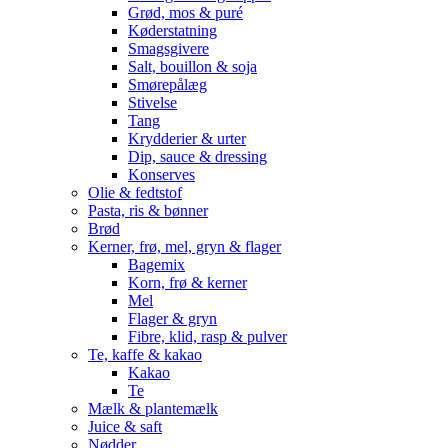
Grød, mos & puré
Køderstatning
Smagsgivere
Salt, bouillon & soja
Smørepålæg
Stivelse
Tang
Krydderier & urter
Dip, sauce & dressing
Konserves
Olie & fedtstof
Pasta, ris & bønner
Brød
Kerner, frø, mel, gryn & flager
Bagemix
Korn, frø & kerner
Mel
Flager & gryn
Fibre, klid, rasp & pulver
Te, kaffe & kakao
Kakao
Te
Mælk & plantemælk
Juice & saft
Nødder