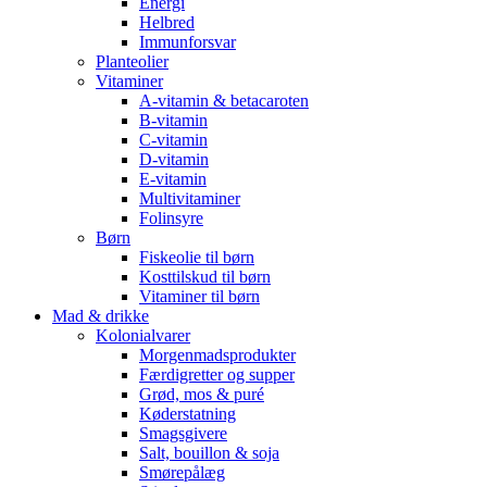
Energi
Helbred
Immunforsvar
Planteolier
Vitaminer
A-vitamin & betacaroten
B-vitamin
C-vitamin
D-vitamin
E-vitamin
Multivitaminer
Folinsyre
Børn
Fiskeolie til børn
Kosttilskud til børn
Vitaminer til børn
Mad & drikke
Kolonialvarer
Morgenmadsprodukter
Færdigretter og supper
Grød, mos & puré
Køderstatning
Smagsgivere
Salt, bouillon & soja
Smørepålæg