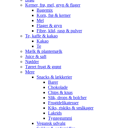
Kerner, frø, mel, gryn & flager
Bagemix
Korn, frø & kerner
Mel
Flager & gryn
Fibre, klid, rasp & pulver
Te, kaffe & kakao
Kakao
Te
Mælk & plantemælk
Juice & saft
Nødder
Tørret frugt & grønt
Mere
Snacks & lækkerier
Barer
Chokolade
Chips & knas
Slik, drops & bolcher
Frugtdelikatesser
Kiks, riskiks & småkager
Lakrids
Tyggegummi
Vegansk udvalg