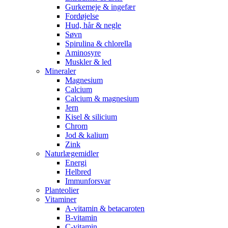
Gurkemeje & ingefær
Fordøjelse
Hud, hår & negle
Søvn
Spirulina & chlorella
Aminosyre
Muskler & led
Mineraler
Magnesium
Calcium
Calcium & magnesium
Jern
Kisel & silicium
Chrom
Jod & kalium
Zink
Naturlægemidler
Energi
Helbred
Immunforsvar
Planteolier
Vitaminer
A-vitamin & betacaroten
B-vitamin
C-vitamin