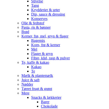
Stivelse
Tang
Krydderier & urter
Dip, sauce & dressing
Konserves
Olie & fedtstof
Pasta, ris & bønner
Brød
Kerner, frø, mel, gryn & flager
Bagemix
Korn, frø & kerner
Mel
Flager & gryn
Fibre, klid, rasp & pulver
Te, kaffe & kakao
Kakao
Te
Mælk & plantemælk
Juice & saft
Nødder
Tørret frugt & grønt
Mere
Snacks & lækkerier
Barer
Chokolade