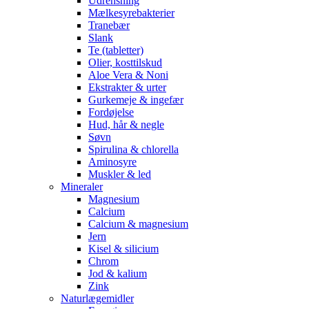
Udrensning
Mælkesyrebakterier
Tranebær
Slank
Te (tabletter)
Olier, kosttilskud
Aloe Vera & Noni
Ekstrakter & urter
Gurkemeje & ingefær
Fordøjelse
Hud, hår & negle
Søvn
Spirulina & chlorella
Aminosyre
Muskler & led
Mineraler
Magnesium
Calcium
Calcium & magnesium
Jern
Kisel & silicium
Chrom
Jod & kalium
Zink
Naturlægemidler