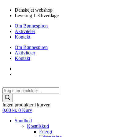
Videre
Danskejet webshop
til
Levering 1-3 hverdage
indhold
Om Bønnespiren
Aktiviteter
Kontakt
Om Bønnespiren
Aktiviteter
Kontakt
Products
search
Ingen produkter i kurven
0,00
kr.
0
Kurv
Sundhed
Kosttilskud
Energi