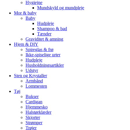
Hygiejne
Mundskyld og mundpleje
Mor & baby
Baby
Hudpleje
Shampoo & bad
Tænder
Graviditet & amning
Hjem & DIY
Spireglas & frø
Ikke-spiselige urter
Hudpleje
Husholdningsartikler
Udstyr
Sten og Krystaller
Armbånd
Lommesten
Tøj
Bukser
Cardigan
Hjemmesko
Halstørklæder
Skjorter
Strømper
Trøjer