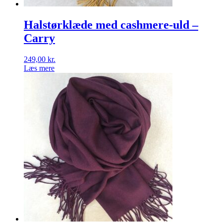
Halstørklæde med cashmere-uld –
Carry
249,00
kr.
Læs mere