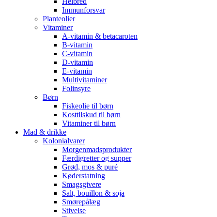
Helbred
Immunforsvar
Planteolier
Vitaminer
A-vitamin & betacaroten
B-vitamin
C-vitamin
D-vitamin
E-vitamin
Multivitaminer
Folinsyre
Børn
Fiskeolie til børn
Kosttilskud til børn
Vitaminer til børn
Mad & drikke
Kolonialvarer
Morgenmadsprodukter
Færdigretter og supper
Grød, mos & puré
Køderstatning
Smagsgivere
Salt, bouillon & soja
Smørepålæg
Stivelse