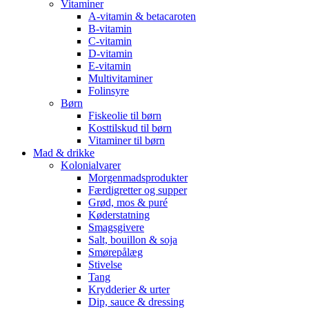
Vitaminer
A-vitamin & betacaroten
B-vitamin
C-vitamin
D-vitamin
E-vitamin
Multivitaminer
Folinsyre
Børn
Fiskeolie til børn
Kosttilskud til børn
Vitaminer til børn
Mad & drikke
Kolonialvarer
Morgenmadsprodukter
Færdigretter og supper
Grød, mos & puré
Køderstatning
Smagsgivere
Salt, bouillon & soja
Smørepålæg
Stivelse
Tang
Krydderier & urter
Dip, sauce & dressing