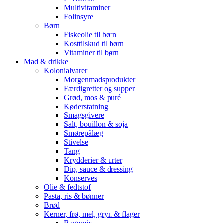
Multivitaminer
Folinsyre
Børn
Fiskeolie til børn
Kosttilskud til børn
Vitaminer til børn
Mad & drikke
Kolonialvarer
Morgenmadsprodukter
Færdigretter og supper
Grød, mos & puré
Køderstatning
Smagsgivere
Salt, bouillon & soja
Smørepålæg
Stivelse
Tang
Krydderier & urter
Dip, sauce & dressing
Konserves
Olie & fedtstof
Pasta, ris & bønner
Brød
Kerner, frø, mel, gryn & flager
Bagemix