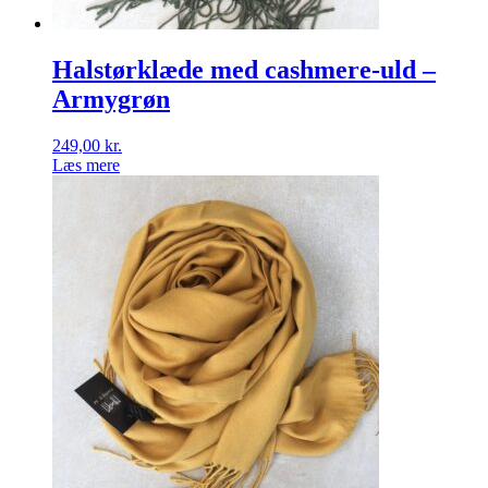
Halstørklæde med cashmere-uld –
Armygrøn
249,00
kr.
Læs mere