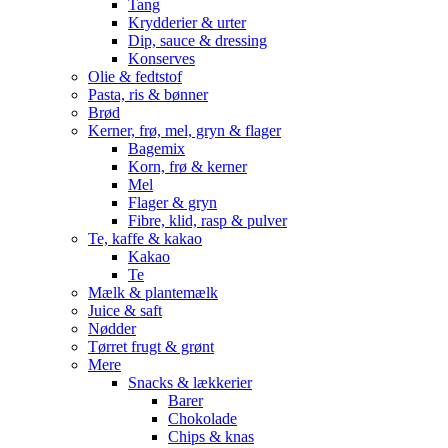
Tang
Krydderier & urter
Dip, sauce & dressing
Konserves
Olie & fedtstof
Pasta, ris & bønner
Brød
Kerner, frø, mel, gryn & flager
Bagemix
Korn, frø & kerner
Mel
Flager & gryn
Fibre, klid, rasp & pulver
Te, kaffe & kakao
Kakao
Te
Mælk & plantemælk
Juice & saft
Nødder
Tørret frugt & grønt
Mere
Snacks & lækkerier
Barer
Chokolade
Chips & knas