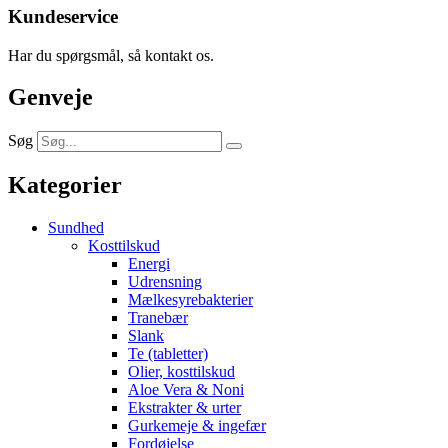
Kundeservice
Har du spørgsmål, så kontakt os.
Genveje
Søg
Kategorier
Sundhed
Kosttilskud
Energi
Udrensning
Mælkesyrebakterier
Tranebær
Slank
Te (tabletter)
Olier, kosttilskud
Aloe Vera & Noni
Ekstrakter & urter
Gurkemeje & ingefær
Fordøjelse