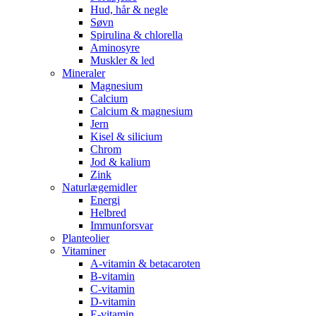
Hud, hår & negle
Søvn
Spirulina & chlorella
Aminosyre
Muskler & led
Mineraler
Magnesium
Calcium
Calcium & magnesium
Jern
Kisel & silicium
Chrom
Jod & kalium
Zink
Naturlægemidler
Energi
Helbred
Immunforsvar
Planteolier
Vitaminer
A-vitamin & betacaroten
B-vitamin
C-vitamin
D-vitamin
E-vitamin