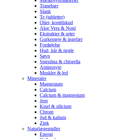
Mælkesyrebakterier
Tranebær
Slank
Te (tabletter)
Olier, kosttilskud
Aloe Vera & Noni
Ekstrakter & urter
Gurkemeje & ingefær
Fordøjelse
Hud, hår & negle
Søvn
Spirulina & chlorella
Aminosyre
Muskler & led
Mineraler
Magnesium
Calcium
Calcium & magnesium
Jern
Kisel & silicium
Chrom
Jod & kalium
Zink
Naturlægemidler
Energi