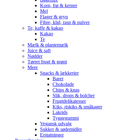
Korn, frø & kerner
Mel
Flager & gryn
Fibre, klid, rasp & pulver
Te, kaffe & kakao
Kakao
Te
Mælk & plantemælk
Juice & saft
Nødder
Tørret frugt & grønt
Mere
Snacks & lækkerier
Barer
Chokolade
Chips & knas
Slik, drops & bolcher
Frugtdelikatesser
Kiks, riskiks & småkager
Lakrids
Tyggegummi
Vegansk udvalg
Sukker & sødemidler
Erstatninger