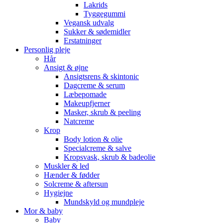
Lakrids
Tyggegummi
Vegansk udvalg
Sukker & sødemidler
Erstatninger
Personlig pleje
Hår
Ansigt & øjne
Ansigtsrens & skintonic
Dagcreme & serum
Læbepomade
Makeupfjerner
Masker, skrub & peeling
Natcreme
Krop
Body lotion & olie
Specialcreme & salve
Kropsvask, skrub & badeolie
Muskler & led
Hænder & fødder
Solcreme & aftersun
Hygiejne
Mundskyld og mundpleje
Mor & baby
Baby