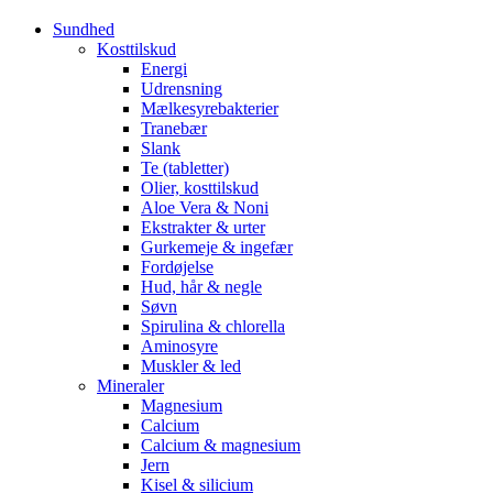
Sundhed
Kosttilskud
Energi
Udrensning
Mælkesyrebakterier
Tranebær
Slank
Te (tabletter)
Olier, kosttilskud
Aloe Vera & Noni
Ekstrakter & urter
Gurkemeje & ingefær
Fordøjelse
Hud, hår & negle
Søvn
Spirulina & chlorella
Aminosyre
Muskler & led
Mineraler
Magnesium
Calcium
Calcium & magnesium
Jern
Kisel & silicium