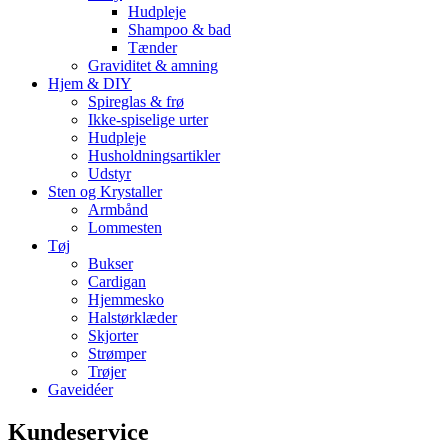
Hudpleje
Shampoo & bad
Tænder
Graviditet & amning
Hjem & DIY
Spireglas & frø
Ikke-spiselige urter
Hudpleje
Husholdningsartikler
Udstyr
Sten og Krystaller
Armbånd
Lommesten
Tøj
Bukser
Cardigan
Hjemmesko
Halstørklæder
Skjorter
Strømper
Trøjer
Gaveidéer
Kundeservice