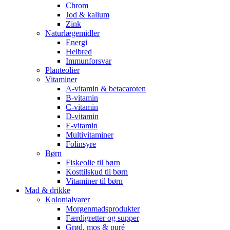
Chrom
Jod & kalium
Zink
Naturlægemidler
Energi
Helbred
Immunforsvar
Planteolier
Vitaminer
A-vitamin & betacaroten
B-vitamin
C-vitamin
D-vitamin
E-vitamin
Multivitaminer
Folinsyre
Børn
Fiskeolie til børn
Kosttilskud til børn
Vitaminer til børn
Mad & drikke
Kolonialvarer
Morgenmadsprodukter
Færdigretter og supper
Grød, mos & puré