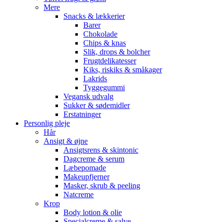
Mere
Snacks & lækkerier
Barer
Chokolade
Chips & knas
Slik, drops & bolcher
Frugtdelikatesser
Kiks, riskiks & småkager
Lakrids
Tyggegummi
Vegansk udvalg
Sukker & sødemidler
Erstatninger
Personlig pleje
Hår
Ansigt & øjne
Ansigtsrens & skintonic
Dagcreme & serum
Læbepomade
Makeupfjerner
Masker, skrub & peeling
Natcreme
Krop
Body lotion & olie
Specialcreme & salve