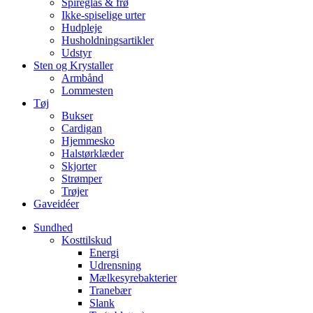
Spireglas & frø
Ikke-spiselige urter
Hudpleje
Husholdningsartikler
Udstyr
Sten og Krystaller
Armbånd
Lommesten
Tøj
Bukser
Cardigan
Hjemmesko
Halstørklæder
Skjorter
Strømper
Trøjer
Gaveidéer
Sundhed
Kosttilskud
Energi
Udrensning
Mælkesyrebakterier
Tranebær
Slank