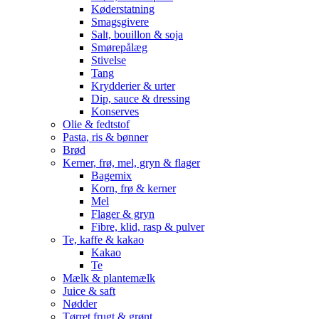
Køderstatning
Smagsgivere
Salt, bouillon & soja
Smørepålæg
Stivelse
Tang
Krydderier & urter
Dip, sauce & dressing
Konserves
Olie & fedtstof
Pasta, ris & bønner
Brød
Kerner, frø, mel, gryn & flager
Bagemix
Korn, frø & kerner
Mel
Flager & gryn
Fibre, klid, rasp & pulver
Te, kaffe & kakao
Kakao
Te
Mælk & plantemælk
Juice & saft
Nødder
Tørret frugt & grønt