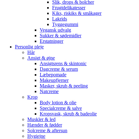
Slik, drops & bolcher
Frugtdelikatesser
Kiks, riskiks & småkager
Lakrids
Tyggegummi
Vegansk udvalg
Sukker & sødemidler
Erstatninger
Personlig pleje
Hår
Ansigt & øjne
Ansigtsrens & skintonic
Dagcreme & serum
Læbepomade
Makeupfjerner
Masker, skrub & peeling
Natcreme
Krop
Body lotion & olie
Specialcreme & salve
Kropsvask, skrub & badeolie
Muskler & led
Hænder & fødder
Solcreme & aftersun
Hygiejne