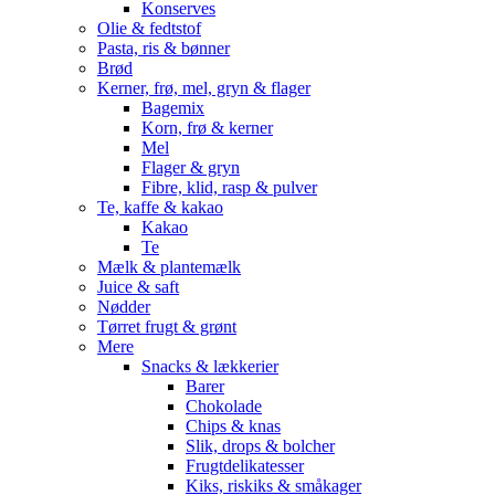
Konserves
Olie & fedtstof
Pasta, ris & bønner
Brød
Kerner, frø, mel, gryn & flager
Bagemix
Korn, frø & kerner
Mel
Flager & gryn
Fibre, klid, rasp & pulver
Te, kaffe & kakao
Kakao
Te
Mælk & plantemælk
Juice & saft
Nødder
Tørret frugt & grønt
Mere
Snacks & lækkerier
Barer
Chokolade
Chips & knas
Slik, drops & bolcher
Frugtdelikatesser
Kiks, riskiks & småkager