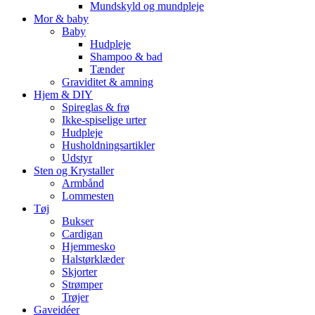
Mundskyld og mundpleje
Mor & baby
Baby
Hudpleje
Shampoo & bad
Tænder
Graviditet & amning
Hjem & DIY
Spireglas & frø
Ikke-spiselige urter
Hudpleje
Husholdningsartikler
Udstyr
Sten og Krystaller
Armbånd
Lommesten
Tøj
Bukser
Cardigan
Hjemmesko
Halstørklæder
Skjorter
Strømper
Trøjer
Gaveidéer