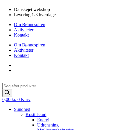
Videre
Danskejet webshop
til
Levering 1-3 hverdage
indhold
Om Bønnespiren
Aktiviteter
Kontakt
Om Bønnespiren
Aktiviteter
Kontakt
Products
search
0,00
kr.
0
Kurv
Sundhed
Kosttilskud
Energi
Udrensning