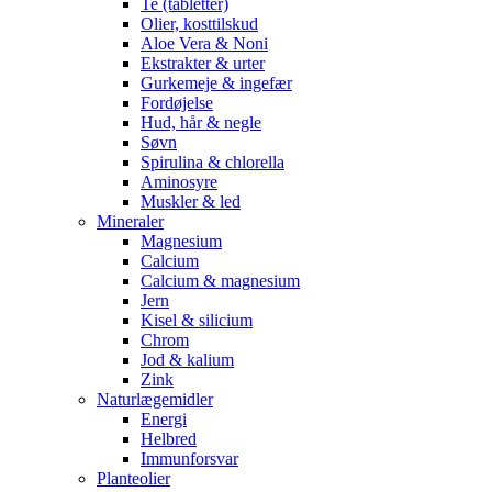
Te (tabletter)
Olier, kosttilskud
Aloe Vera & Noni
Ekstrakter & urter
Gurkemeje & ingefær
Fordøjelse
Hud, hår & negle
Søvn
Spirulina & chlorella
Aminosyre
Muskler & led
Mineraler
Magnesium
Calcium
Calcium & magnesium
Jern
Kisel & silicium
Chrom
Jod & kalium
Zink
Naturlægemidler
Energi
Helbred
Immunforsvar
Planteolier