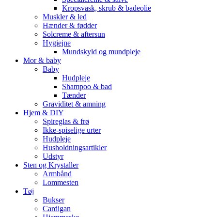
Kropsvask, skrub & badeolie
Muskler & led
Hænder & fødder
Solcreme & aftersun
Hygiejne
Mundskyld og mundpleje
Mor & baby
Baby
Hudpleje
Shampoo & bad
Tænder
Graviditet & amning
Hjem & DIY
Spireglas & frø
Ikke-spiselige urter
Hudpleje
Husholdningsartikler
Udstyr
Sten og Krystaller
Armbånd
Lommesten
Tøj
Bukser
Cardigan