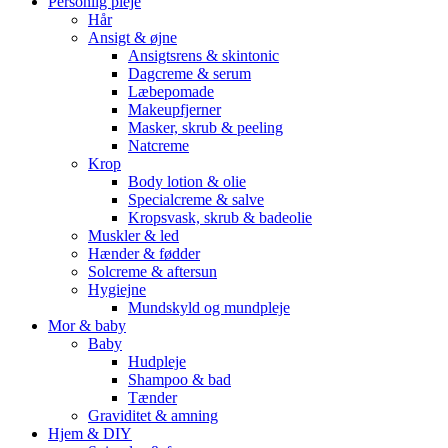
Personlig pleje
Hår
Ansigt & øjne
Ansigtsrens & skintonic
Dagcreme & serum
Læbepomade
Makeupfjerner
Masker, skrub & peeling
Natcreme
Krop
Body lotion & olie
Specialcreme & salve
Kropsvask, skrub & badeolie
Muskler & led
Hænder & fødder
Solcreme & aftersun
Hygiejne
Mundskyld og mundpleje
Mor & baby
Baby
Hudpleje
Shampoo & bad
Tænder
Graviditet & amning
Hjem & DIY