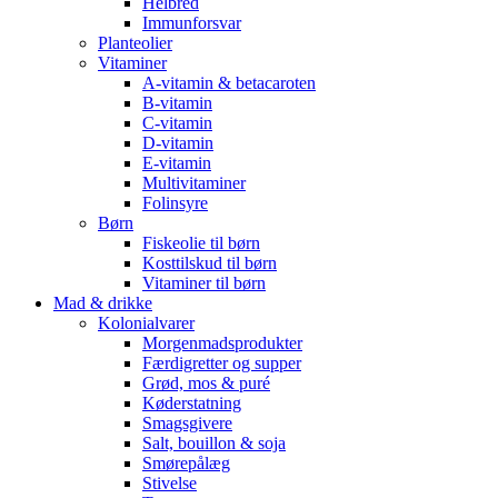
Helbred
Immunforsvar
Planteolier
Vitaminer
A-vitamin & betacaroten
B-vitamin
C-vitamin
D-vitamin
E-vitamin
Multivitaminer
Folinsyre
Børn
Fiskeolie til børn
Kosttilskud til børn
Vitaminer til børn
Mad & drikke
Kolonialvarer
Morgenmadsprodukter
Færdigretter og supper
Grød, mos & puré
Køderstatning
Smagsgivere
Salt, bouillon & soja
Smørepålæg
Stivelse