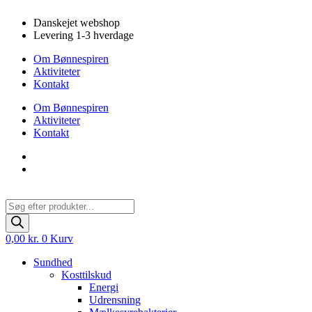
Videre
Danskejet webshop
til
Levering 1-3 hverdage
indhold
Om Bønnespiren
Aktiviteter
Kontakt
Om Bønnespiren
Aktiviteter
Kontakt
Products
search
0,00
kr.
0
Kurv
Sundhed
Kosttilskud
Energi
Udrensning