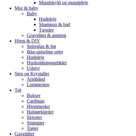
Mundskyld og mundpleje
Mor & baby
Baby
Hudpleje
Shampoo & bad
Tænder
Graviditet & amning
Hjem & DIY
Spireglas & frø
Ikke-spiselige urter
Hudpleje
Husholdningsartikler
Udstyr
Sten og Krystaller
Armbånd
Lommesten
Tøj
Bukser
Cardigan
Hjemmesko
Halstørklæder
Skjorter
Strømper
Trøjer
Gaveidéer