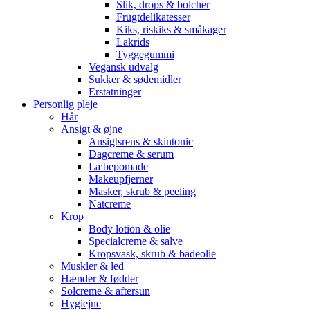
Slik, drops & bolcher
Frugtdelikatesser
Kiks, riskiks & småkager
Lakrids
Tyggegummi
Vegansk udvalg
Sukker & sødemidler
Erstatninger
Personlig pleje
Hår
Ansigt & øjne
Ansigtsrens & skintonic
Dagcreme & serum
Læbepomade
Makeupfjerner
Masker, skrub & peeling
Natcreme
Krop
Body lotion & olie
Specialcreme & salve
Kropsvask, skrub & badeolie
Muskler & led
Hænder & fødder
Solcreme & aftersun
Hygiejne