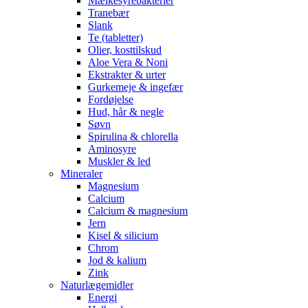
Mælkesyrebakterier
Tranebær
Slank
Te (tabletter)
Olier, kosttilskud
Aloe Vera & Noni
Ekstrakter & urter
Gurkemeje & ingefær
Fordøjelse
Hud, hår & negle
Søvn
Spirulina & chlorella
Aminosyre
Muskler & led
Mineraler
Magnesium
Calcium
Calcium & magnesium
Jern
Kisel & silicium
Chrom
Jod & kalium
Zink
Naturlægemidler
Energi