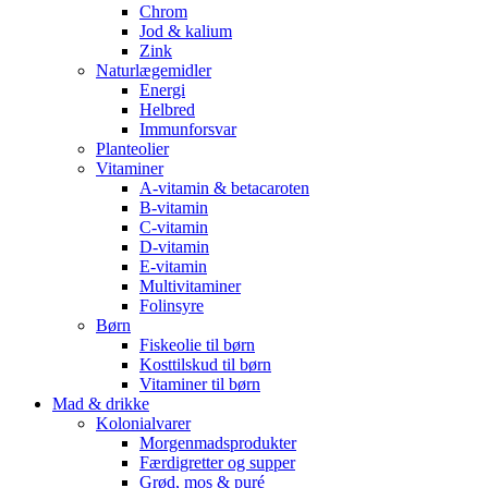
Chrom
Jod & kalium
Zink
Naturlægemidler
Energi
Helbred
Immunforsvar
Planteolier
Vitaminer
A-vitamin & betacaroten
B-vitamin
C-vitamin
D-vitamin
E-vitamin
Multivitaminer
Folinsyre
Børn
Fiskeolie til børn
Kosttilskud til børn
Vitaminer til børn
Mad & drikke
Kolonialvarer
Morgenmadsprodukter
Færdigretter og supper
Grød, mos & puré