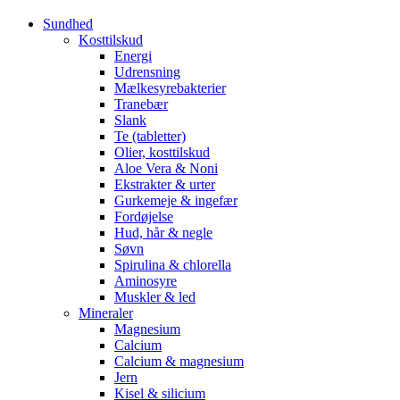
Sundhed
Kosttilskud
Energi
Udrensning
Mælkesyrebakterier
Tranebær
Slank
Te (tabletter)
Olier, kosttilskud
Aloe Vera & Noni
Ekstrakter & urter
Gurkemeje & ingefær
Fordøjelse
Hud, hår & negle
Søvn
Spirulina & chlorella
Aminosyre
Muskler & led
Mineraler
Magnesium
Calcium
Calcium & magnesium
Jern
Kisel & silicium