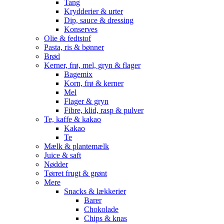
Tang
Krydderier & urter
Dip, sauce & dressing
Konserves
Olie & fedtstof
Pasta, ris & bønner
Brød
Kerner, frø, mel, gryn & flager
Bagemix
Korn, frø & kerner
Mel
Flager & gryn
Fibre, klid, rasp & pulver
Te, kaffe & kakao
Kakao
Te
Mælk & plantemælk
Juice & saft
Nødder
Tørret frugt & grønt
Mere
Snacks & lækkerier
Barer
Chokolade
Chips & knas