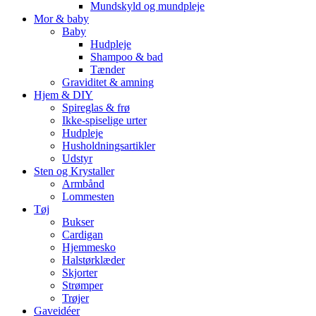
Mundskyld og mundpleje
Mor & baby
Baby
Hudpleje
Shampoo & bad
Tænder
Graviditet & amning
Hjem & DIY
Spireglas & frø
Ikke-spiselige urter
Hudpleje
Husholdningsartikler
Udstyr
Sten og Krystaller
Armbånd
Lommesten
Tøj
Bukser
Cardigan
Hjemmesko
Halstørklæder
Skjorter
Strømper
Trøjer
Gaveidéer