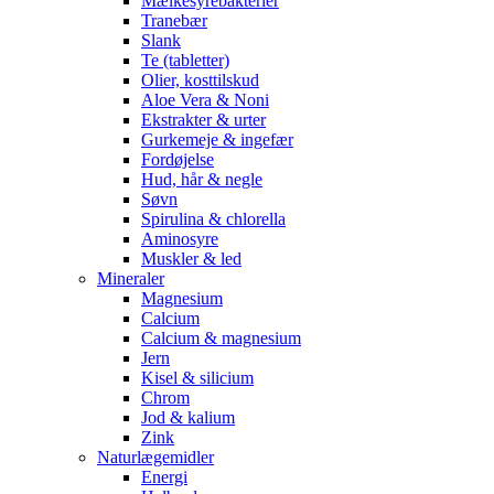
Mælkesyrebakterier
Tranebær
Slank
Te (tabletter)
Olier, kosttilskud
Aloe Vera & Noni
Ekstrakter & urter
Gurkemeje & ingefær
Fordøjelse
Hud, hår & negle
Søvn
Spirulina & chlorella
Aminosyre
Muskler & led
Mineraler
Magnesium
Calcium
Calcium & magnesium
Jern
Kisel & silicium
Chrom
Jod & kalium
Zink
Naturlægemidler
Energi