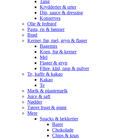
Tang
Krydderier & urter
Dip, sauce & dressing
Konserves
Olie & fedtstof
Pasta, ris & bønner
Brød
Kerner, frø, mel, gryn & flager
Bagemix
Korn, frø & kerner
Mel
Flager & gryn
Fibre, klid, rasp & pulver
Te, kaffe & kakao
Kakao
Te
Mælk & plantemælk
Juice & saft
Nødder
Tørret frugt & grønt
Mere
Snacks & lækkerier
Barer
Chokolade
Chips & knas