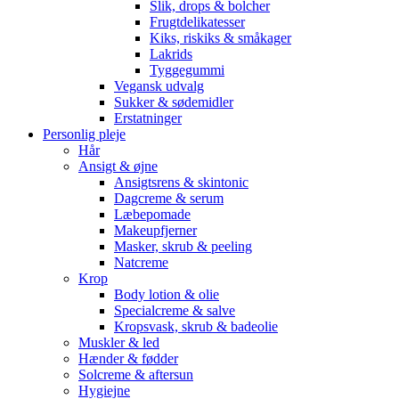
Slik, drops & bolcher
Frugtdelikatesser
Kiks, riskiks & småkager
Lakrids
Tyggegummi
Vegansk udvalg
Sukker & sødemidler
Erstatninger
Personlig pleje
Hår
Ansigt & øjne
Ansigtsrens & skintonic
Dagcreme & serum
Læbepomade
Makeupfjerner
Masker, skrub & peeling
Natcreme
Krop
Body lotion & olie
Specialcreme & salve
Kropsvask, skrub & badeolie
Muskler & led
Hænder & fødder
Solcreme & aftersun
Hygiejne