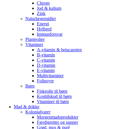
Chrom
Jod & kalium
Zink
Naturlægemidler
Energi
Helbred
Immunforsvar
Planteolier
Vitaminer
A-vitamin & betacaroten
B-vitamin
C-vitamin
D-vitamin
E-vitamin
Multivitaminer
Folinsyre
Børn
Fiskeolie til børn
Kosttilskud til børn
Vitaminer til børn
Mad & drikke
Kolonialvarer
Morgenmadsprodukter
Færdigretter og supper
Grød, mos & puré