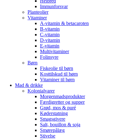
Helbred
Immunforsvar
Planteolier
Vitaminer
A-vitamin & betacaroten
B-vitamin
C-vitamin
D-vitamin
E-vitamin
Multivitaminer
Folinsyre
Børn
Fiskeolie til børn
Kosttilskud til børn
Vitaminer til børn
Mad & drikke
Kolonialvarer
Morgenmadsprodukter
Færdigretter og supper
Grød, mos & puré
Køderstatning
Smagsgivere
Salt, bouillon & soja
Smørepålæg
Stivelse