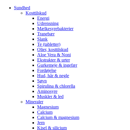
Sundhed
Kosttilskud
Energi
Udrensning
Mælkesyrebakterier
Tranebær
Slank
Te (tabletter)
Olier, kosttilskud
Aloe Vera & Noni
Ekstrakter & urter
Gurkemeje & ingefær
Fordøjelse
Hud, hår & negle
Søvn
Spirulina & chlorella
Aminosyre
Muskler & led
Mineraler
Magnesium
Calcium
Calcium & magnesium
Jern
Kisel & silicium