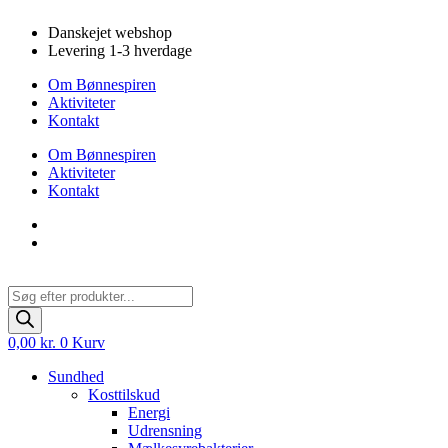
Videre
Danskejet webshop
til
Levering 1-3 hverdage
indhold
Om Bønnespiren
Aktiviteter
Kontakt
Om Bønnespiren
Aktiviteter
Kontakt
Products
search
0,00
kr.
0
Kurv
Sundhed
Kosttilskud
Energi
Udrensning