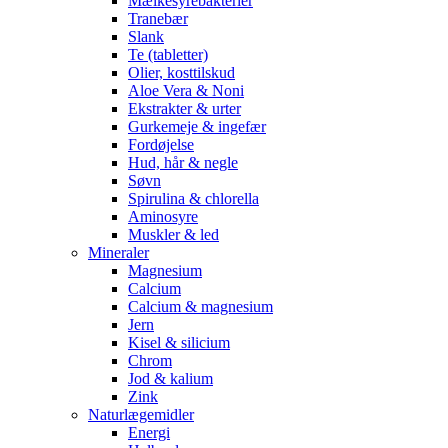
Mælkesyrebakterier
Tranebær
Slank
Te (tabletter)
Olier, kosttilskud
Aloe Vera & Noni
Ekstrakter & urter
Gurkemeje & ingefær
Fordøjelse
Hud, hår & negle
Søvn
Spirulina & chlorella
Aminosyre
Muskler & led
Mineraler
Magnesium
Calcium
Calcium & magnesium
Jern
Kisel & silicium
Chrom
Jod & kalium
Zink
Naturlægemidler
Energi