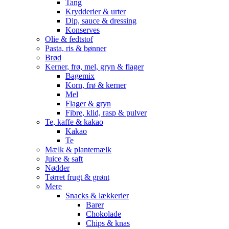
Tang
Krydderier & urter
Dip, sauce & dressing
Konserves
Olie & fedtstof
Pasta, ris & bønner
Brød
Kerner, frø, mel, gryn & flager
Bagemix
Korn, frø & kerner
Mel
Flager & gryn
Fibre, klid, rasp & pulver
Te, kaffe & kakao
Kakao
Te
Mælk & plantemælk
Juice & saft
Nødder
Tørret frugt & grønt
Mere
Snacks & lækkerier
Barer
Chokolade
Chips & knas