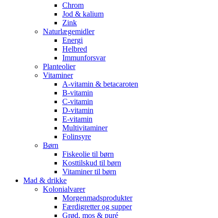
Chrom
Jod & kalium
Zink
Naturlægemidler
Energi
Helbred
Immunforsvar
Planteolier
Vitaminer
A-vitamin & betacaroten
B-vitamin
C-vitamin
D-vitamin
E-vitamin
Multivitaminer
Folinsyre
Børn
Fiskeolie til børn
Kosttilskud til børn
Vitaminer til børn
Mad & drikke
Kolonialvarer
Morgenmadsprodukter
Færdigretter og supper
Grød, mos & puré