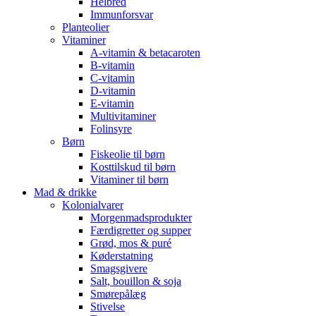
Helbred
Immunforsvar
Planteolier
Vitaminer
A-vitamin & betacaroten
B-vitamin
C-vitamin
D-vitamin
E-vitamin
Multivitaminer
Folinsyre
Børn
Fiskeolie til børn
Kosttilskud til børn
Vitaminer til børn
Mad & drikke
Kolonialvarer
Morgenmadsprodukter
Færdigretter og supper
Grød, mos & puré
Køderstatning
Smagsgivere
Salt, bouillon & soja
Smørepålæg
Stivelse