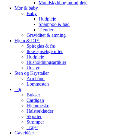
Mundskyld og mundpleje
Mor & baby
Baby
Hudpleje
Shampoo & bad
Tænder
Graviditet & amning
Hjem & DIY
Spireglas & frø
Ikke-spiselige urter
Hudpleje
Husholdningsartikler
Udstyr
Sten og Krystaller
Armbånd
Lommesten
Tøj
Bukser
Cardigan
Hjemmesko
Halstørklæder
Skjorter
Strømper
Trøjer
Gaveidéer