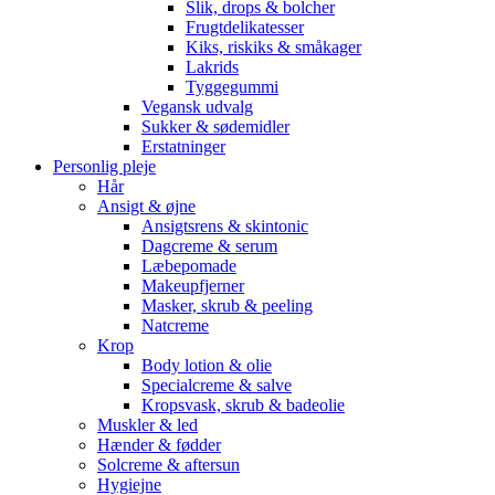
Slik, drops & bolcher
Frugtdelikatesser
Kiks, riskiks & småkager
Lakrids
Tyggegummi
Vegansk udvalg
Sukker & sødemidler
Erstatninger
Personlig pleje
Hår
Ansigt & øjne
Ansigtsrens & skintonic
Dagcreme & serum
Læbepomade
Makeupfjerner
Masker, skrub & peeling
Natcreme
Krop
Body lotion & olie
Specialcreme & salve
Kropsvask, skrub & badeolie
Muskler & led
Hænder & fødder
Solcreme & aftersun
Hygiejne