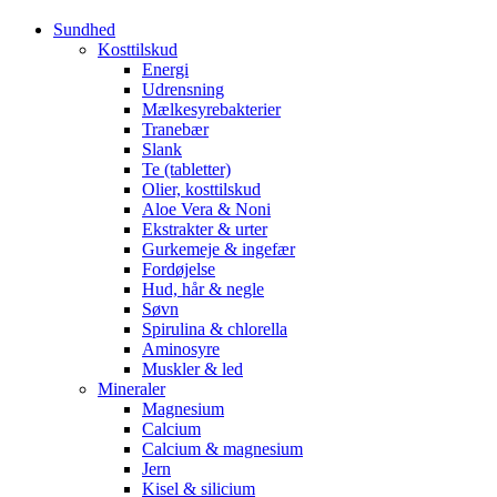
Sundhed
Kosttilskud
Energi
Udrensning
Mælkesyrebakterier
Tranebær
Slank
Te (tabletter)
Olier, kosttilskud
Aloe Vera & Noni
Ekstrakter & urter
Gurkemeje & ingefær
Fordøjelse
Hud, hår & negle
Søvn
Spirulina & chlorella
Aminosyre
Muskler & led
Mineraler
Magnesium
Calcium
Calcium & magnesium
Jern
Kisel & silicium