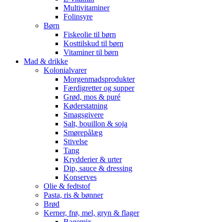
Multivitaminer
Folinsyre
Børn
Fiskeolie til børn
Kosttilskud til børn
Vitaminer til børn
Mad & drikke
Kolonialvarer
Morgenmadsprodukter
Færdigretter og supper
Grød, mos & puré
Køderstatning
Smagsgivere
Salt, bouillon & soja
Smørepålæg
Stivelse
Tang
Krydderier & urter
Dip, sauce & dressing
Konserves
Olie & fedtstof
Pasta, ris & bønner
Brød
Kerner, frø, mel, gryn & flager
Bagemix