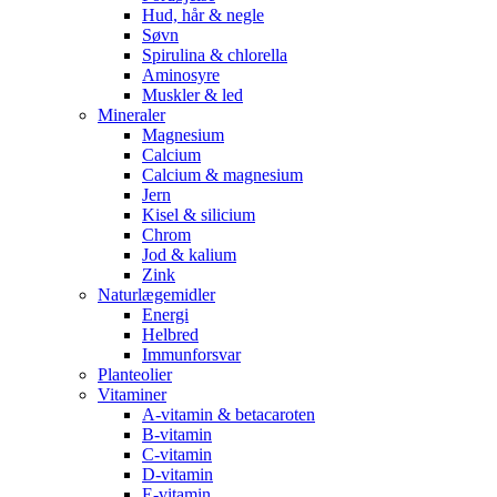
Hud, hår & negle
Søvn
Spirulina & chlorella
Aminosyre
Muskler & led
Mineraler
Magnesium
Calcium
Calcium & magnesium
Jern
Kisel & silicium
Chrom
Jod & kalium
Zink
Naturlægemidler
Energi
Helbred
Immunforsvar
Planteolier
Vitaminer
A-vitamin & betacaroten
B-vitamin
C-vitamin
D-vitamin
E-vitamin