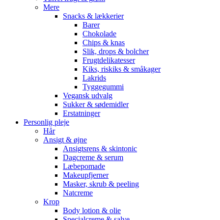
Mere
Snacks & lækkerier
Barer
Chokolade
Chips & knas
Slik, drops & bolcher
Frugtdelikatesser
Kiks, riskiks & småkager
Lakrids
Tyggegummi
Vegansk udvalg
Sukker & sødemidler
Erstatninger
Personlig pleje
Hår
Ansigt & øjne
Ansigtsrens & skintonic
Dagcreme & serum
Læbepomade
Makeupfjerner
Masker, skrub & peeling
Natcreme
Krop
Body lotion & olie
Specialcreme & salve