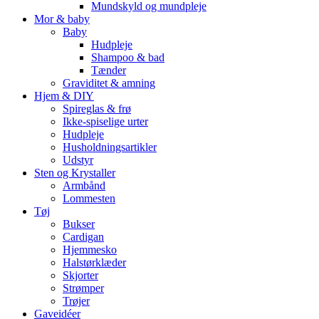
Mundskyld og mundpleje
Mor & baby
Baby
Hudpleje
Shampoo & bad
Tænder
Graviditet & amning
Hjem & DIY
Spireglas & frø
Ikke-spiselige urter
Hudpleje
Husholdningsartikler
Udstyr
Sten og Krystaller
Armbånd
Lommesten
Tøj
Bukser
Cardigan
Hjemmesko
Halstørklæder
Skjorter
Strømper
Trøjer
Gaveidéer