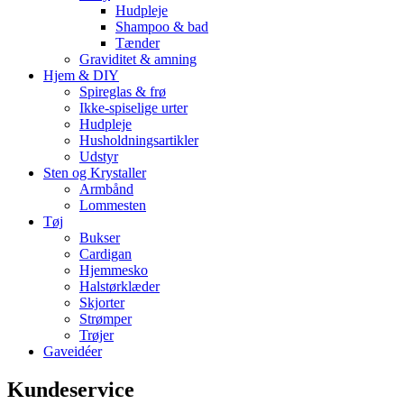
Hudpleje
Shampoo & bad
Tænder
Graviditet & amning
Hjem & DIY
Spireglas & frø
Ikke-spiselige urter
Hudpleje
Husholdningsartikler
Udstyr
Sten og Krystaller
Armbånd
Lommesten
Tøj
Bukser
Cardigan
Hjemmesko
Halstørklæder
Skjorter
Strømper
Trøjer
Gaveidéer
Kundeservice