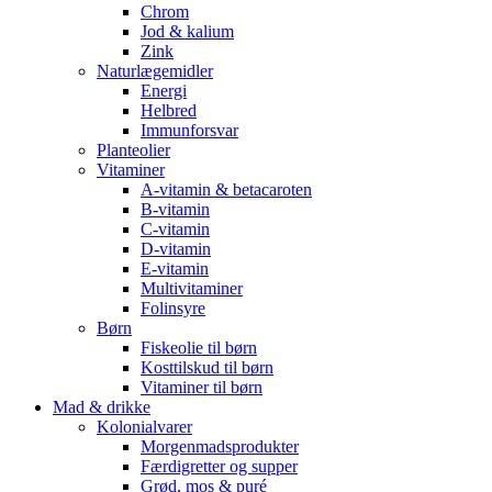
Chrom
Jod & kalium
Zink
Naturlægemidler
Energi
Helbred
Immunforsvar
Planteolier
Vitaminer
A-vitamin & betacaroten
B-vitamin
C-vitamin
D-vitamin
E-vitamin
Multivitaminer
Folinsyre
Børn
Fiskeolie til børn
Kosttilskud til børn
Vitaminer til børn
Mad & drikke
Kolonialvarer
Morgenmadsprodukter
Færdigretter og supper
Grød, mos & puré