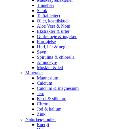
Mælkesyrebakterier
Tranebær
Slank
Te (tabletter)
Olier, kosttilskud
Aloe Vera & Noni
Ekstrakter & urter
Gurkemeje & ingefær
Fordøjelse
Hud, hår & negle
Søvn
Spirulina & chlorella
Aminosyre
Muskler & led
Mineraler
Magnesium
Calcium
Calcium & magnesium
Jern
Kisel & silicium
Chrom
Jod & kalium
Zink
Naturlægemidler
Energi