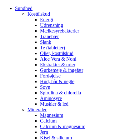
Sundhed
Kosttilskud
Energi
Udrensning
Mælkesyrebakterier
Tranebær
Slank
Te (tabletter)
Olier, kosttilskud
Aloe Vera & Noni
Ekstrakter & urter
Gurkemeje & ingefær
Fordøjelse
Hud, hår & negle
Søvn
Spirulina & chlorella
Aminosyre
Muskler & led
Mineraler
Magnesium
Calcium
Calcium & magnesium
Jern
Kisel & silicium