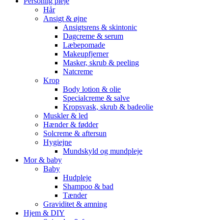
Personlig pleje
Hår
Ansigt & øjne
Ansigtsrens & skintonic
Dagcreme & serum
Læbepomade
Makeupfjerner
Masker, skrub & peeling
Natcreme
Krop
Body lotion & olie
Specialcreme & salve
Kropsvask, skrub & badeolie
Muskler & led
Hænder & fødder
Solcreme & aftersun
Hygiejne
Mundskyld og mundpleje
Mor & baby
Baby
Hudpleje
Shampoo & bad
Tænder
Graviditet & amning
Hjem & DIY