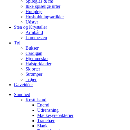
Spireglas & frø
Ikke-spiselige urter
Hudpleje
Husholdningsartikler
Udstyr
Sten og Krystaller
Armbånd
Lommesten
Tøj
Bukser
Cardigan
Hjemmesko
Halstørklæder
Skjorter
Strømper
Trøjer
Gaveidéer
Sundhed
Kosttilskud
Energi
Udrensning
Mælkesyrebakterier
Tranebær
Slank