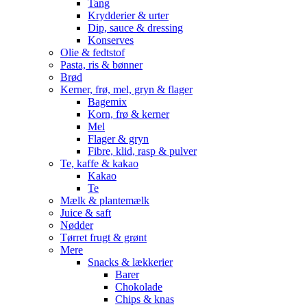
Tang
Krydderier & urter
Dip, sauce & dressing
Konserves
Olie & fedtstof
Pasta, ris & bønner
Brød
Kerner, frø, mel, gryn & flager
Bagemix
Korn, frø & kerner
Mel
Flager & gryn
Fibre, klid, rasp & pulver
Te, kaffe & kakao
Kakao
Te
Mælk & plantemælk
Juice & saft
Nødder
Tørret frugt & grønt
Mere
Snacks & lækkerier
Barer
Chokolade
Chips & knas