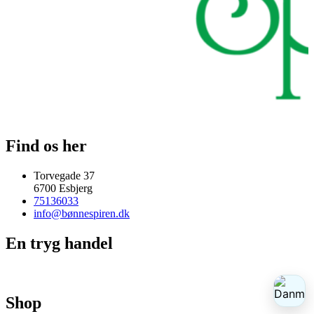
Find os her
Torvegade 37
6700 Esbjerg
75136033
info@bønnespiren.dk
En tryg handel
Shop