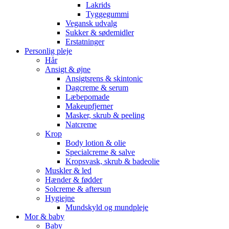
Lakrids
Tyggegummi
Vegansk udvalg
Sukker & sødemidler
Erstatninger
Personlig pleje
Hår
Ansigt & øjne
Ansigtsrens & skintonic
Dagcreme & serum
Læbepomade
Makeupfjerner
Masker, skrub & peeling
Natcreme
Krop
Body lotion & olie
Specialcreme & salve
Kropsvask, skrub & badeolie
Muskler & led
Hænder & fødder
Solcreme & aftersun
Hygiejne
Mundskyld og mundpleje
Mor & baby
Baby