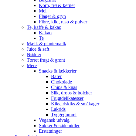
Korn, frø & kerner
Mel
Flager & gryn
Fibre, klid, rasp & pulver
Te, kaffe & kakao
Kakao
Te
Mælk & plantemælk
Juice & saft
Nødder
Tørret frugt & grønt
Mere
Snacks & lækkerier
Barer
Chokolade
Chips & knas
Slik, drops & bolcher
Frugtdelikatesser
Kiks, riskiks & småkager
Lakrids
Tyggegummi
Vegansk udvalg
Sukker & sødemidler
Erstatninger