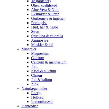
Te (tabletter)
Olier, kosttilskud
Aloe Vera & Noni
Ekstrakter & urter
Gurkemeje & ingefær
Fordøjelse
Hud, hår & negle
Søvn
Spirulina & chlorella
Aminosyre
Muskler & led
Mineraler
Magnesium
Calcium
Calcium & magnesium
Jern
Kisel & silicium
Chrom
Jod & kalium
Zink
Naturlægemidler
Energi
Helbred
Immunforsvar
Planteolier