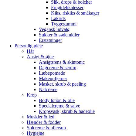
Slik, drops & bolcher
Frugtdelikatesser
Kiks, riskiks & småkager
Lakrids
Tyggegummi
Vegansk udvalg
Sukker & sødemidler
Erstatninger
Personlig pleje
Hår
Ansigt & øjne
Ansigtsrens & skintonic
Dagcreme & serum
Læbepomade
Makeupfjerner
Masker, skrub & peeling
Natcreme
Krop
Body lotion & olie
Specialcreme & salve
Kropsvask, skrub & badeolie
Muskler & led
Hænder & fødder
Solcreme & aftersun
Hygiejne