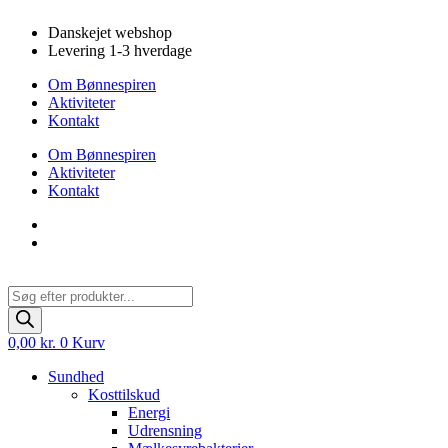
Videre
Danskejet webshop
til
Levering 1-3 hverdage
indhold
Om Bønnespiren
Aktiviteter
Kontakt
Om Bønnespiren
Aktiviteter
Kontakt
Products
search
0,00
kr.
0
Kurv
Sundhed
Kosttilskud
Energi
Udrensning