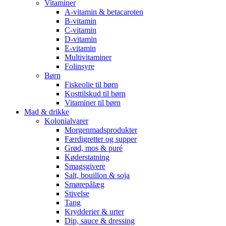
Vitaminer
A-vitamin & betacaroten
B-vitamin
C-vitamin
D-vitamin
E-vitamin
Multivitaminer
Folinsyre
Børn
Fiskeolie til børn
Kosttilskud til børn
Vitaminer til børn
Mad & drikke
Kolonialvarer
Morgenmadsprodukter
Færdigretter og supper
Grød, mos & puré
Køderstatning
Smagsgivere
Salt, bouillon & soja
Smørepålæg
Stivelse
Tang
Krydderier & urter
Dip, sauce & dressing