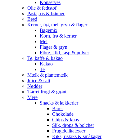
Konserves
Olie & fedtstof
Pasta, ris & bønner
Brød
Kerner, frø, mel, gryn & flager
Bagemix
Korn, frø & kerner
Mel
Flager & gryn
Fibre, klid, rasp & pulver
Te, kaffe & kakao
Kakao
Te
Mælk & plantemælk
Juice & saft
Nødder
Tørret frugt & grønt
Mere
Snacks & lækkerier
Barer
Chokolade
Chips & knas
Slik, drops & bolcher
Frugtdelikatesser
Kiks, riskiks & småkager