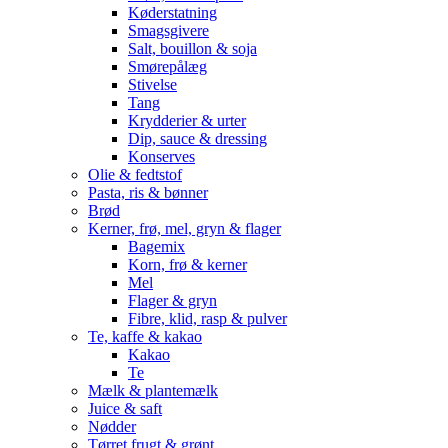
Køderstatning
Smagsgivere
Salt, bouillon & soja
Smørepålæg
Stivelse
Tang
Krydderier & urter
Dip, sauce & dressing
Konserves
Olie & fedtstof
Pasta, ris & bønner
Brød
Kerner, frø, mel, gryn & flager
Bagemix
Korn, frø & kerner
Mel
Flager & gryn
Fibre, klid, rasp & pulver
Te, kaffe & kakao
Kakao
Te
Mælk & plantemælk
Juice & saft
Nødder
Tørret frugt & grønt