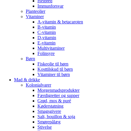
Helbred
Immunforsvar
Planteolier
Vitaminer
A-vitamin & betacaroten
B-vitamin
C-vitamin
D-vitamin
E-vitamin
Multivitaminer
Folinsyre
Børn
Fiskeolie til børn
Kosttilskud til børn
Vitaminer til børn
Mad & drikke
Kolonialvarer
Morgenmadsprodukter
Færdigretter og supper
Grød, mos & puré
Køderstatning
Smagsgivere
Salt, bouillon & soja
Smørepålæg
Stivelse