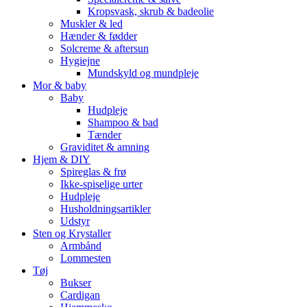
Kropsvask, skrub & badeolie
Muskler & led
Hænder & fødder
Solcreme & aftersun
Hygiejne
Mundskyld og mundpleje
Mor & baby
Baby
Hudpleje
Shampoo & bad
Tænder
Graviditet & amning
Hjem & DIY
Spireglas & frø
Ikke-spiselige urter
Hudpleje
Husholdningsartikler
Udstyr
Sten og Krystaller
Armbånd
Lommesten
Tøj
Bukser
Cardigan