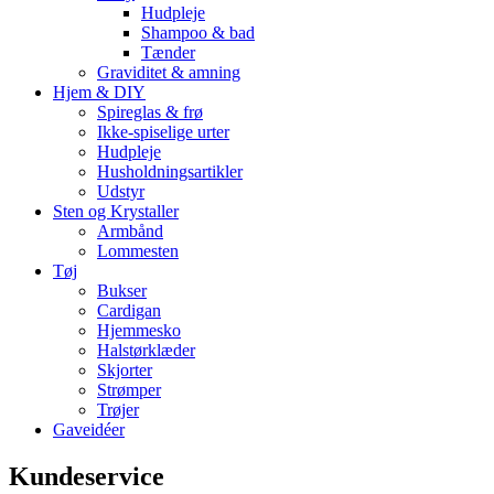
Hudpleje
Shampoo & bad
Tænder
Graviditet & amning
Hjem & DIY
Spireglas & frø
Ikke-spiselige urter
Hudpleje
Husholdningsartikler
Udstyr
Sten og Krystaller
Armbånd
Lommesten
Tøj
Bukser
Cardigan
Hjemmesko
Halstørklæder
Skjorter
Strømper
Trøjer
Gaveidéer
Kundeservice