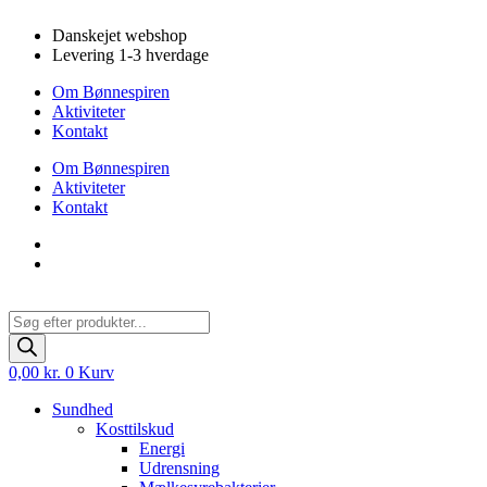
Videre
Danskejet webshop
til
Levering 1-3 hverdage
indhold
Om Bønnespiren
Aktiviteter
Kontakt
Om Bønnespiren
Aktiviteter
Kontakt
Products
search
0,00
kr.
0
Kurv
Sundhed
Kosttilskud
Energi
Udrensning