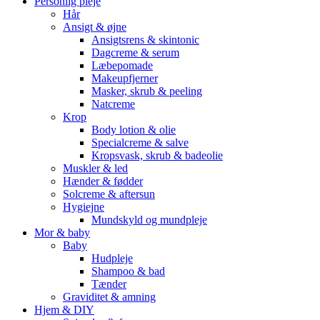
Personlig pleje
Hår
Ansigt & øjne
Ansigtsrens & skintonic
Dagcreme & serum
Læbepomade
Makeupfjerner
Masker, skrub & peeling
Natcreme
Krop
Body lotion & olie
Specialcreme & salve
Kropsvask, skrub & badeolie
Muskler & led
Hænder & fødder
Solcreme & aftersun
Hygiejne
Mundskyld og mundpleje
Mor & baby
Baby
Hudpleje
Shampoo & bad
Tænder
Graviditet & amning
Hjem & DIY