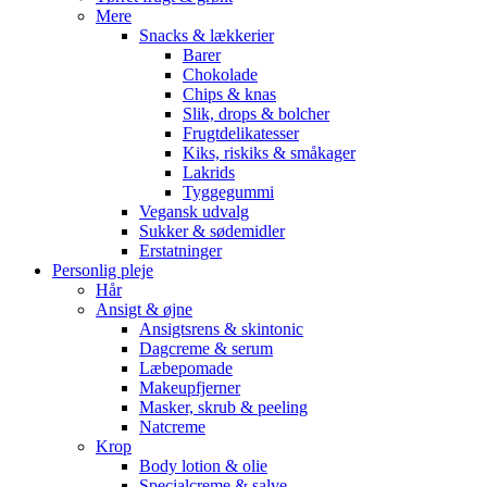
Mere
Snacks & lækkerier
Barer
Chokolade
Chips & knas
Slik, drops & bolcher
Frugtdelikatesser
Kiks, riskiks & småkager
Lakrids
Tyggegummi
Vegansk udvalg
Sukker & sødemidler
Erstatninger
Personlig pleje
Hår
Ansigt & øjne
Ansigtsrens & skintonic
Dagcreme & serum
Læbepomade
Makeupfjerner
Masker, skrub & peeling
Natcreme
Krop
Body lotion & olie
Specialcreme & salve