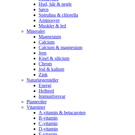
Hud, hår & negle
Søvn
Spirulina & chlorella
Aminosyre
Muskler & led
Mineraler
Magnesium
Calcium
Calcium & magnesium
Jern
Kisel & silicium
Chrom
Jod & kalium
Zink
Naturlægemidler
Energi
Helbred
Immunforsvar
Planteolier
Vitaminer
A-vitamin & betacaroten
B-vitamin
C-vitamin
D-vitamin
E-vitamin