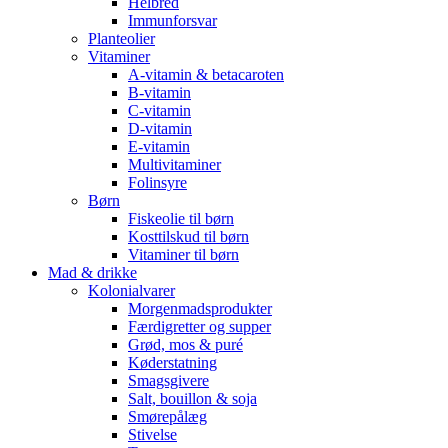
Helbred
Immunforsvar
Planteolier
Vitaminer
A-vitamin & betacaroten
B-vitamin
C-vitamin
D-vitamin
E-vitamin
Multivitaminer
Folinsyre
Børn
Fiskeolie til børn
Kosttilskud til børn
Vitaminer til børn
Mad & drikke
Kolonialvarer
Morgenmadsprodukter
Færdigretter og supper
Grød, mos & puré
Køderstatning
Smagsgivere
Salt, bouillon & soja
Smørepålæg
Stivelse