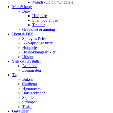
Mundskyld og mundpleje
Mor & baby
Baby
Hudpleje
Shampoo & bad
Tænder
Graviditet & amning
Hjem & DIY
Spireglas & frø
Ikke-spiselige urter
Hudpleje
Husholdningsartikler
Udstyr
Sten og Krystaller
Armbånd
Lommesten
Tøj
Bukser
Cardigan
Hjemmesko
Halstørklæder
Skjorter
Strømper
Trøjer
Gaveidéer