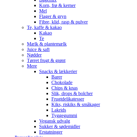
Korn, frø & kerner
Mel
Flager & gryn
Fibre, klid, rasp & pulver
Te, kaffe & kakao
Kakao
Te
Mælk & plantemælk
Juice & saft
Nødder
Tørret frugt & grønt
Mere
Snacks & lækkerier
Barer
Chokolade
Chips & knas
Slik, drops & bolcher
Frugtdelikatesser
Kiks, riskiks & småkager
Lakrids
Tyggegummi
Vegansk udvalg
Sukker & sødemidler
Erstatninger