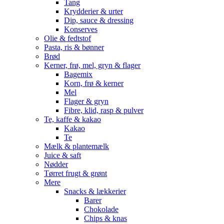
Tang
Krydderier & urter
Dip, sauce & dressing
Konserves
Olie & fedtstof
Pasta, ris & bønner
Brød
Kerner, frø, mel, gryn & flager
Bagemix
Korn, frø & kerner
Mel
Flager & gryn
Fibre, klid, rasp & pulver
Te, kaffe & kakao
Kakao
Te
Mælk & plantemælk
Juice & saft
Nødder
Tørret frugt & grønt
Mere
Snacks & lækkerier
Barer
Chokolade
Chips & knas