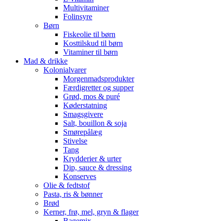
Multivitaminer
Folinsyre
Børn
Fiskeolie til børn
Kosttilskud til børn
Vitaminer til børn
Mad & drikke
Kolonialvarer
Morgenmadsprodukter
Færdigretter og supper
Grød, mos & puré
Køderstatning
Smagsgivere
Salt, bouillon & soja
Smørepålæg
Stivelse
Tang
Krydderier & urter
Dip, sauce & dressing
Konserves
Olie & fedtstof
Pasta, ris & bønner
Brød
Kerner, frø, mel, gryn & flager
Bagemix