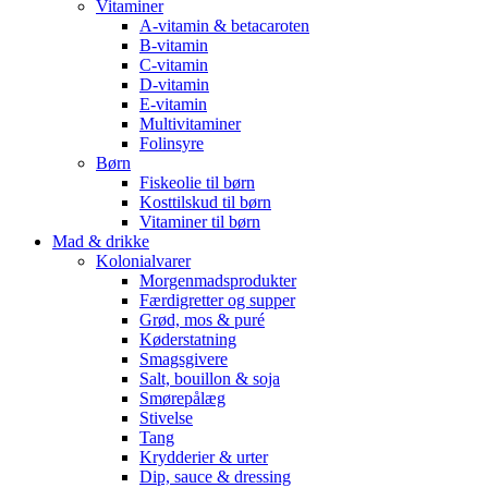
Vitaminer
A-vitamin & betacaroten
B-vitamin
C-vitamin
D-vitamin
E-vitamin
Multivitaminer
Folinsyre
Børn
Fiskeolie til børn
Kosttilskud til børn
Vitaminer til børn
Mad & drikke
Kolonialvarer
Morgenmadsprodukter
Færdigretter og supper
Grød, mos & puré
Køderstatning
Smagsgivere
Salt, bouillon & soja
Smørepålæg
Stivelse
Tang
Krydderier & urter
Dip, sauce & dressing