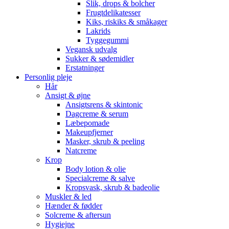
Slik, drops & bolcher
Frugtdelikatesser
Kiks, riskiks & småkager
Lakrids
Tyggegummi
Vegansk udvalg
Sukker & sødemidler
Erstatninger
Personlig pleje
Hår
Ansigt & øjne
Ansigtsrens & skintonic
Dagcreme & serum
Læbepomade
Makeupfjerner
Masker, skrub & peeling
Natcreme
Krop
Body lotion & olie
Specialcreme & salve
Kropsvask, skrub & badeolie
Muskler & led
Hænder & fødder
Solcreme & aftersun
Hygiejne