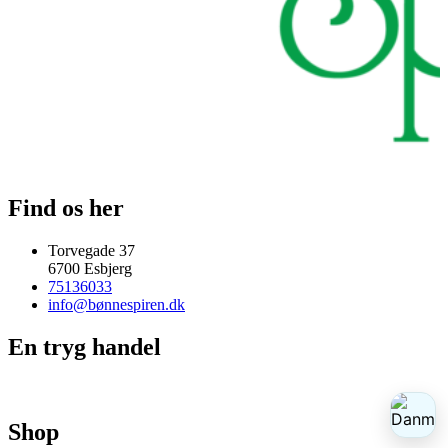
Find os her
Torvegade 37
6700 Esbjerg
75136033
info@bønnespiren.dk
En tryg handel
Shop