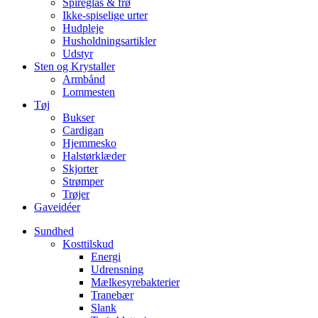
Spireglas & frø
Ikke-spiselige urter
Hudpleje
Husholdningsartikler
Udstyr
Sten og Krystaller
Armbånd
Lommesten
Tøj
Bukser
Cardigan
Hjemmesko
Halstørklæder
Skjorter
Strømper
Trøjer
Gaveidéer
Sundhed
Kosttilskud
Energi
Udrensning
Mælkesyrebakterier
Tranebær
Slank