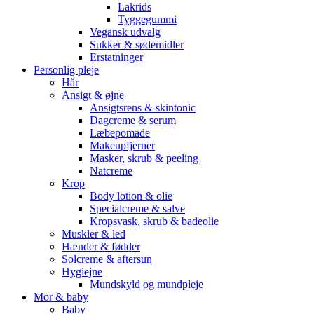
Lakrids
Tyggegummi
Vegansk udvalg
Sukker & sødemidler
Erstatninger
Personlig pleje
Hår
Ansigt & øjne
Ansigtsrens & skintonic
Dagcreme & serum
Læbepomade
Makeupfjerner
Masker, skrub & peeling
Natcreme
Krop
Body lotion & olie
Specialcreme & salve
Kropsvask, skrub & badeolie
Muskler & led
Hænder & fødder
Solcreme & aftersun
Hygiejne
Mundskyld og mundpleje
Mor & baby
Baby