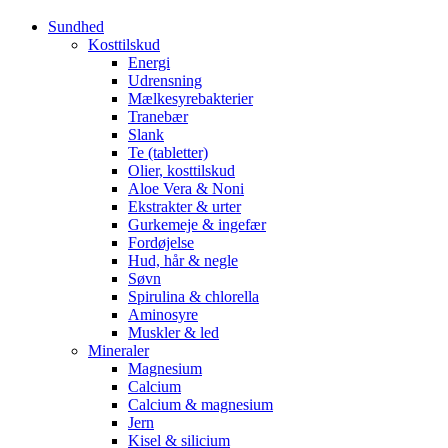
Sundhed
Kosttilskud
Energi
Udrensning
Mælkesyrebakterier
Tranebær
Slank
Te (tabletter)
Olier, kosttilskud
Aloe Vera & Noni
Ekstrakter & urter
Gurkemeje & ingefær
Fordøjelse
Hud, hår & negle
Søvn
Spirulina & chlorella
Aminosyre
Muskler & led
Mineraler
Magnesium
Calcium
Calcium & magnesium
Jern
Kisel & silicium