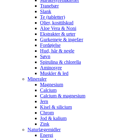
Mælkesyrebakterier
Tranebær
Slank
Te (tabletter)
Olier, kosttilskud
Aloe Vera & Noni
Ekstrakter & urter
Gurkemeje & ingefær
Fordøjelse
Hud, hår & negle
Søvn
Spirulina & chlorella
Aminosyre
Muskler & led
Mineraler
Magnesium
Calcium
Calcium & magnesium
Jern
Kisel & silicium
Chrom
Jod & kalium
Zink
Naturlægemidler
Energi