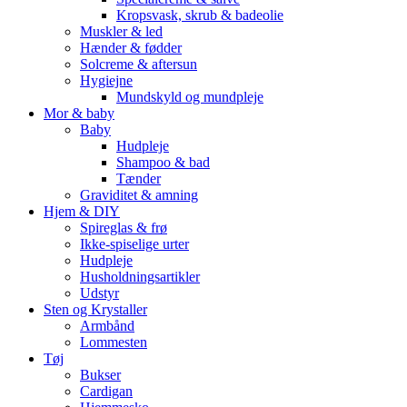
Kropsvask, skrub & badeolie
Muskler & led
Hænder & fødder
Solcreme & aftersun
Hygiejne
Mundskyld og mundpleje
Mor & baby
Baby
Hudpleje
Shampoo & bad
Tænder
Graviditet & amning
Hjem & DIY
Spireglas & frø
Ikke-spiselige urter
Hudpleje
Husholdningsartikler
Udstyr
Sten og Krystaller
Armbånd
Lommesten
Tøj
Bukser
Cardigan