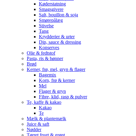
Køderstatning
Smagsgivere
Salt, bouillon & soja
Smørepålæg
Stivelse
Tang
Krydderier & urter
Dip, sauce & dressing
Konserves
Olie & fedtstof
Pasta, ris & bønner
Brød
Kerner, frø, mel, gryn & flager
Bagemix
Korn, frø & kerner
Mel
Flager & gryn
Fibre, klid, rasp & pulver
Te, kaffe & kakao
Kakao
Te
Mælk & plantemælk
Juice & saft
Nødder
Tørret frugt & grønt