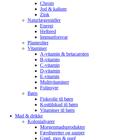
Chrom
Jod & kalium
Zink
Naturlægemidler
Energi
Helbred
Immunforsvar
Planteolier
Vitaminer
A-vitamin & betacaroten
B-vitamin
C-vitamin
D-vitamin
E-vitamin
Multivitaminer
Folinsyre
Børn
Fiskeolie til børn
Kosttilskud til børn
Vitaminer til børn
Mad & drikke
Kolonialvarer
Morgenmadsprodukter
Færdigretter og supper
Grød, mos & puré