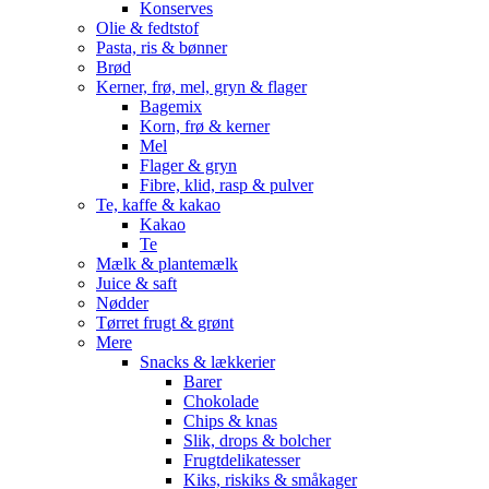
Konserves
Olie & fedtstof
Pasta, ris & bønner
Brød
Kerner, frø, mel, gryn & flager
Bagemix
Korn, frø & kerner
Mel
Flager & gryn
Fibre, klid, rasp & pulver
Te, kaffe & kakao
Kakao
Te
Mælk & plantemælk
Juice & saft
Nødder
Tørret frugt & grønt
Mere
Snacks & lækkerier
Barer
Chokolade
Chips & knas
Slik, drops & bolcher
Frugtdelikatesser
Kiks, riskiks & småkager