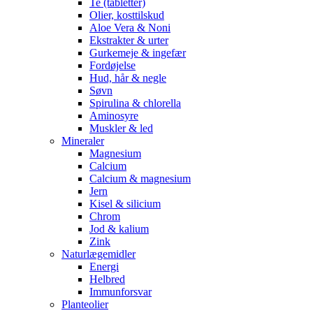
Te (tabletter)
Olier, kosttilskud
Aloe Vera & Noni
Ekstrakter & urter
Gurkemeje & ingefær
Fordøjelse
Hud, hår & negle
Søvn
Spirulina & chlorella
Aminosyre
Muskler & led
Mineraler
Magnesium
Calcium
Calcium & magnesium
Jern
Kisel & silicium
Chrom
Jod & kalium
Zink
Naturlægemidler
Energi
Helbred
Immunforsvar
Planteolier