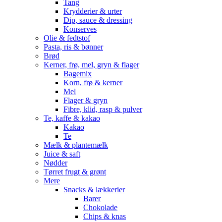
Tang
Krydderier & urter
Dip, sauce & dressing
Konserves
Olie & fedtstof
Pasta, ris & bønner
Brød
Kerner, frø, mel, gryn & flager
Bagemix
Korn, frø & kerner
Mel
Flager & gryn
Fibre, klid, rasp & pulver
Te, kaffe & kakao
Kakao
Te
Mælk & plantemælk
Juice & saft
Nødder
Tørret frugt & grønt
Mere
Snacks & lækkerier
Barer
Chokolade
Chips & knas