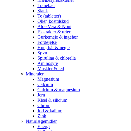
Mælkesyrebakterier
Tranebær
Slank
Te (tabletter)
Olier, kosttilskud
Aloe Vera & Noni
Ekstrakter & urter
Gurkemeje & ingefær
Fordøjelse
Hud, hår & negle
Søvn
Spirulina & chlorella
Aminosyre
Muskler & led
Mineraler
Magnesium
Calcium
Calcium & magnesium
Jern
Kisel & silicium
Chrom
Jod & kalium
Zink
Naturlægemidler
Energi