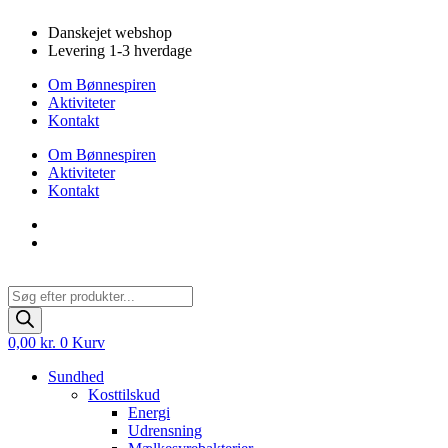
Videre
Danskejet webshop
til
Levering 1-3 hverdage
indhold
Om Bønnespiren
Aktiviteter
Kontakt
Om Bønnespiren
Aktiviteter
Kontakt
Products
search
0,00
kr.
0
Kurv
Sundhed
Kosttilskud
Energi
Udrensning