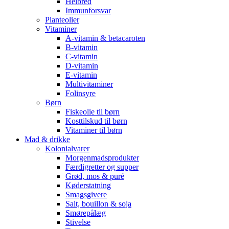
Helbred
Immunforsvar
Planteolier
Vitaminer
A-vitamin & betacaroten
B-vitamin
C-vitamin
D-vitamin
E-vitamin
Multivitaminer
Folinsyre
Børn
Fiskeolie til børn
Kosttilskud til børn
Vitaminer til børn
Mad & drikke
Kolonialvarer
Morgenmadsprodukter
Færdigretter og supper
Grød, mos & puré
Køderstatning
Smagsgivere
Salt, bouillon & soja
Smørepålæg
Stivelse