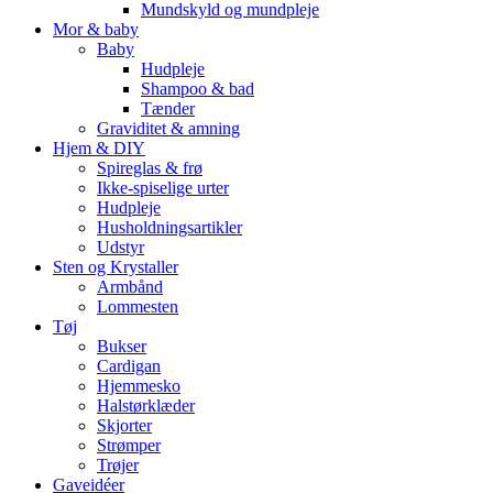
Mundskyld og mundpleje
Mor & baby
Baby
Hudpleje
Shampoo & bad
Tænder
Graviditet & amning
Hjem & DIY
Spireglas & frø
Ikke-spiselige urter
Hudpleje
Husholdningsartikler
Udstyr
Sten og Krystaller
Armbånd
Lommesten
Tøj
Bukser
Cardigan
Hjemmesko
Halstørklæder
Skjorter
Strømper
Trøjer
Gaveidéer