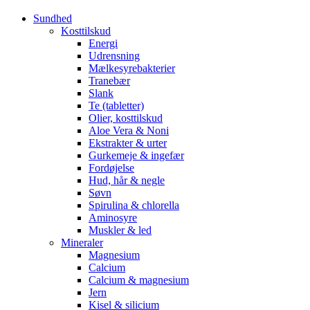
Sundhed
Kosttilskud
Energi
Udrensning
Mælkesyrebakterier
Tranebær
Slank
Te (tabletter)
Olier, kosttilskud
Aloe Vera & Noni
Ekstrakter & urter
Gurkemeje & ingefær
Fordøjelse
Hud, hår & negle
Søvn
Spirulina & chlorella
Aminosyre
Muskler & led
Mineraler
Magnesium
Calcium
Calcium & magnesium
Jern
Kisel & silicium