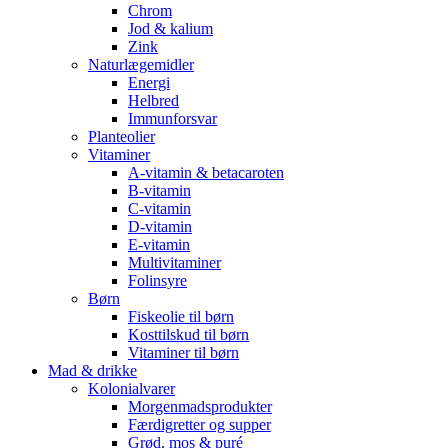
Chrom
Jod & kalium
Zink
Naturlægemidler
Energi
Helbred
Immunforsvar
Planteolier
Vitaminer
A-vitamin & betacaroten
B-vitamin
C-vitamin
D-vitamin
E-vitamin
Multivitaminer
Folinsyre
Børn
Fiskeolie til børn
Kosttilskud til børn
Vitaminer til børn
Mad & drikke
Kolonialvarer
Morgenmadsprodukter
Færdigretter og supper
Grød, mos & puré