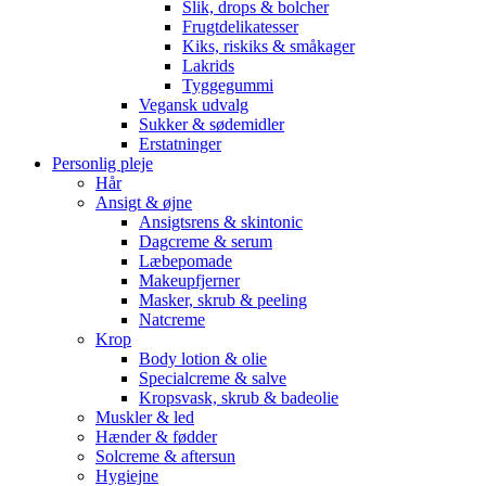
Slik, drops & bolcher
Frugtdelikatesser
Kiks, riskiks & småkager
Lakrids
Tyggegummi
Vegansk udvalg
Sukker & sødemidler
Erstatninger
Personlig pleje
Hår
Ansigt & øjne
Ansigtsrens & skintonic
Dagcreme & serum
Læbepomade
Makeupfjerner
Masker, skrub & peeling
Natcreme
Krop
Body lotion & olie
Specialcreme & salve
Kropsvask, skrub & badeolie
Muskler & led
Hænder & fødder
Solcreme & aftersun
Hygiejne