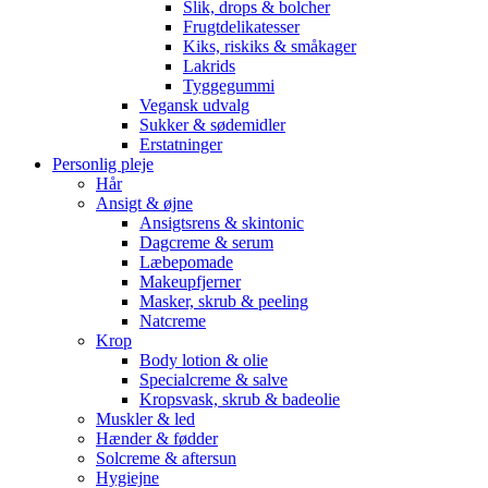
Slik, drops & bolcher
Frugtdelikatesser
Kiks, riskiks & småkager
Lakrids
Tyggegummi
Vegansk udvalg
Sukker & sødemidler
Erstatninger
Personlig pleje
Hår
Ansigt & øjne
Ansigtsrens & skintonic
Dagcreme & serum
Læbepomade
Makeupfjerner
Masker, skrub & peeling
Natcreme
Krop
Body lotion & olie
Specialcreme & salve
Kropsvask, skrub & badeolie
Muskler & led
Hænder & fødder
Solcreme & aftersun
Hygiejne