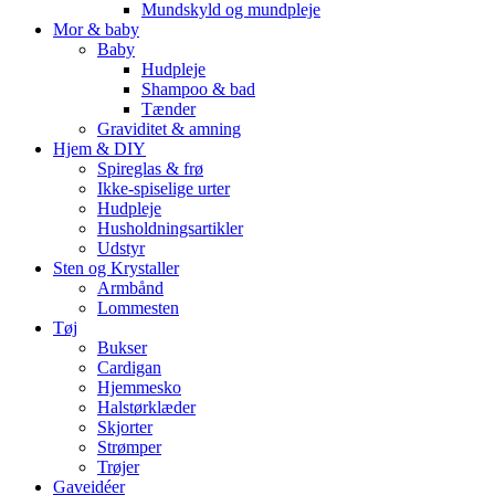
Mundskyld og mundpleje
Mor & baby
Baby
Hudpleje
Shampoo & bad
Tænder
Graviditet & amning
Hjem & DIY
Spireglas & frø
Ikke-spiselige urter
Hudpleje
Husholdningsartikler
Udstyr
Sten og Krystaller
Armbånd
Lommesten
Tøj
Bukser
Cardigan
Hjemmesko
Halstørklæder
Skjorter
Strømper
Trøjer
Gaveidéer