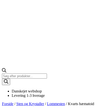
Products
search
Danskejet webshop
Levering 1-3 hverage
Forside
/
Sten og Krystaller
/
Lommesten
/ Kvarts hæmatoid