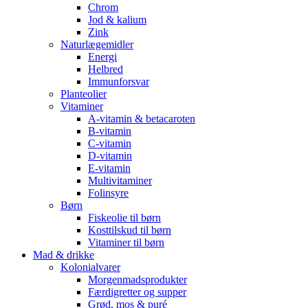
Chrom
Jod & kalium
Zink
Naturlægemidler
Energi
Helbred
Immunforsvar
Planteolier
Vitaminer
A-vitamin & betacaroten
B-vitamin
C-vitamin
D-vitamin
E-vitamin
Multivitaminer
Folinsyre
Børn
Fiskeolie til børn
Kosttilskud til børn
Vitaminer til børn
Mad & drikke
Kolonialvarer
Morgenmadsprodukter
Færdigretter og supper
Grød, mos & puré