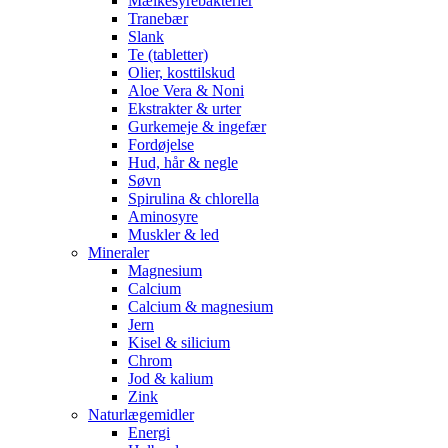
Mælkesyrebakterier
Tranebær
Slank
Te (tabletter)
Olier, kosttilskud
Aloe Vera & Noni
Ekstrakter & urter
Gurkemeje & ingefær
Fordøjelse
Hud, hår & negle
Søvn
Spirulina & chlorella
Aminosyre
Muskler & led
Mineraler
Magnesium
Calcium
Calcium & magnesium
Jern
Kisel & silicium
Chrom
Jod & kalium
Zink
Naturlægemidler
Energi