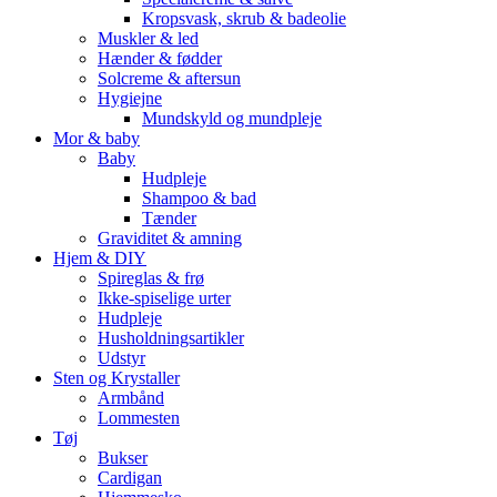
Kropsvask, skrub & badeolie
Muskler & led
Hænder & fødder
Solcreme & aftersun
Hygiejne
Mundskyld og mundpleje
Mor & baby
Baby
Hudpleje
Shampoo & bad
Tænder
Graviditet & amning
Hjem & DIY
Spireglas & frø
Ikke-spiselige urter
Hudpleje
Husholdningsartikler
Udstyr
Sten og Krystaller
Armbånd
Lommesten
Tøj
Bukser
Cardigan