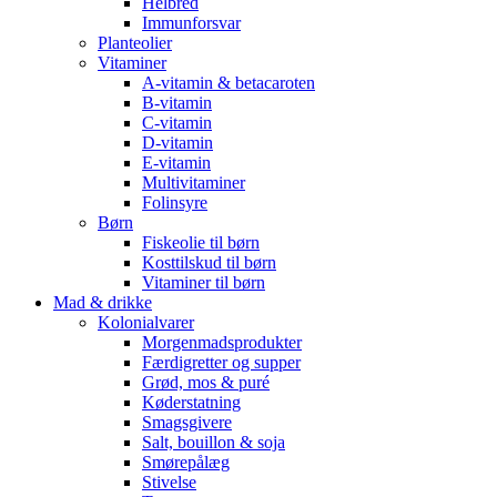
Helbred
Immunforsvar
Planteolier
Vitaminer
A-vitamin & betacaroten
B-vitamin
C-vitamin
D-vitamin
E-vitamin
Multivitaminer
Folinsyre
Børn
Fiskeolie til børn
Kosttilskud til børn
Vitaminer til børn
Mad & drikke
Kolonialvarer
Morgenmadsprodukter
Færdigretter og supper
Grød, mos & puré
Køderstatning
Smagsgivere
Salt, bouillon & soja
Smørepålæg
Stivelse