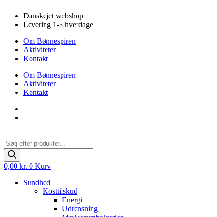
Videre
Danskejet webshop
til
Levering 1-3 hverdage
indhold
Om Bønnespiren
Aktiviteter
Kontakt
Om Bønnespiren
Aktiviteter
Kontakt
Products
search
0,00
kr.
0
Kurv
Sundhed
Kosttilskud
Energi
Udrensning