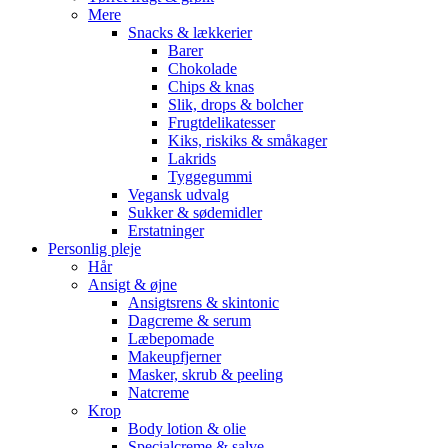
Mere
Snacks & lækkerier
Barer
Chokolade
Chips & knas
Slik, drops & bolcher
Frugtdelikatesser
Kiks, riskiks & småkager
Lakrids
Tyggegummi
Vegansk udvalg
Sukker & sødemidler
Erstatninger
Personlig pleje
Hår
Ansigt & øjne
Ansigtsrens & skintonic
Dagcreme & serum
Læbepomade
Makeupfjerner
Masker, skrub & peeling
Natcreme
Krop
Body lotion & olie
Specialcreme & salve