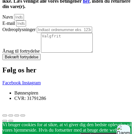
ikke. Læs venligst alle vores betingelser
her
, inden du returnere
din vare(r).
Navn
E-mail
Ordreoplysninger
Årsag til fortrydelse
Bekræft fortrydelse
Følg os her
Facebook
Instagram
Bønnespiren
CVR: 31791286
Vi bruger cookies for at sikre, at vi giver dig den bedste oplevelse på
vores hjemmeside. Hvis du fortsætter med at bruge dette websted,