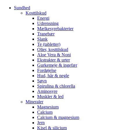
Sundhed
Kosttilskud
Energi
Udrensning
Mælkesyrebakterier
Tranebær
Slank
Te (tabletter)
Olier, kosttilskud
Aloe Vera & Noni
Ekstrakter & urter
Gurkemeje & ingefær
Fordøjelse
Hud, hår & negle
Søvn
Spirulina & chlorella
Aminosyre
Muskler & led
Mineraler
Magnesium
Calcium
Calcium & magnesium
Jern
Kisel & silicium