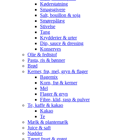
Køderstatning
Smagsgivere
Salt, bouillon & soja
Smørepålæg
Stivelse
Tang
Krydderier & urter
Dip, sauce & dressing
Konserves
Olie & fedtstof
Pasta, ris & bønner
Brød
Kerner, frø, mel, gryn & flager
Bagemix
Korn, frø & kerner
Mel
Flager & gryn
Fibre, klid, rasp & pulver
Te, kaffe & kakao
Kakao
Te
Mælk & plantemælk
Juice & saft
Nødder
Tørret frugt & grønt