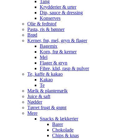
Tang
Krydderier & urter
Dip, sauce & dressing
Konserves
Olie & fedtstof
Pasta, ris & bønner
Brød
Kerner, frø, mel, gryn & flager
Bagemix
Korn, frø & kerner
Mel
Flager & gryn
Fibre, klid, rasp & pulver
Te, kaffe & kakao
Kakao
Te
Mælk & plantemælk
Juice & saft
Nødder
Tørret frugt & grønt
Mere
Snacks & lækkerier
Barer
Chokolade
Chips & knas