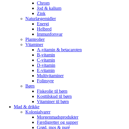
Chrom
Jod & kalium
Zink
Naturlægemidler
Energi
Helbred
Immunforsvar
Planteolier
Vitaminer
A-vitamin & betacaroten
B-vitamin
C-vitamin
D-vitamin
E-vitamin
Multivitaminer
Folinsyre
Børn
Fiskeolie til børn
Kosttilskud til børn
Vitaminer til børn
Mad & drikke
Kolonialvarer
Morgenmadsprodukter
Færdigretter og supper
Grød, mos & puré