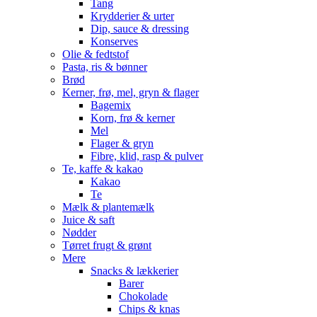
Tang
Krydderier & urter
Dip, sauce & dressing
Konserves
Olie & fedtstof
Pasta, ris & bønner
Brød
Kerner, frø, mel, gryn & flager
Bagemix
Korn, frø & kerner
Mel
Flager & gryn
Fibre, klid, rasp & pulver
Te, kaffe & kakao
Kakao
Te
Mælk & plantemælk
Juice & saft
Nødder
Tørret frugt & grønt
Mere
Snacks & lækkerier
Barer
Chokolade
Chips & knas