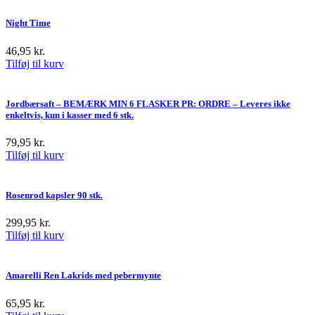
Night Time
46,95
kr.
Tilføj til kurv
Jordbærsaft – BEMÆRK MIN 6 FLASKER PR: ORDRE – Leveres ikke
enkeltvis, kun i kasser med 6 stk.
79,95
kr.
Tilføj til kurv
Rosenrod kapsler 90 stk.
299,95
kr.
Tilføj til kurv
Amarelli Ren Lakrids med pebermynte
65,95
kr.