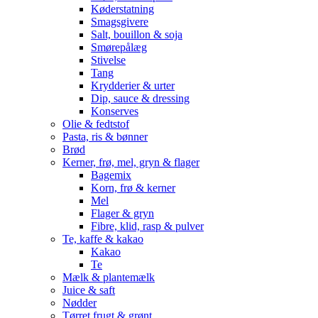
Køderstatning
Smagsgivere
Salt, bouillon & soja
Smørepålæg
Stivelse
Tang
Krydderier & urter
Dip, sauce & dressing
Konserves
Olie & fedtstof
Pasta, ris & bønner
Brød
Kerner, frø, mel, gryn & flager
Bagemix
Korn, frø & kerner
Mel
Flager & gryn
Fibre, klid, rasp & pulver
Te, kaffe & kakao
Kakao
Te
Mælk & plantemælk
Juice & saft
Nødder
Tørret frugt & grønt