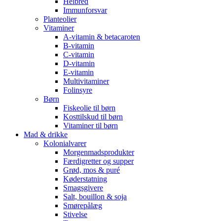
Helbred
Immunforsvar
Planteolier
Vitaminer
A-vitamin & betacaroten
B-vitamin
C-vitamin
D-vitamin
E-vitamin
Multivitaminer
Folinsyre
Børn
Fiskeolie til børn
Kosttilskud til børn
Vitaminer til børn
Mad & drikke
Kolonialvarer
Morgenmadsprodukter
Færdigretter og supper
Grød, mos & puré
Køderstatning
Smagsgivere
Salt, bouillon & soja
Smørepålæg
Stivelse