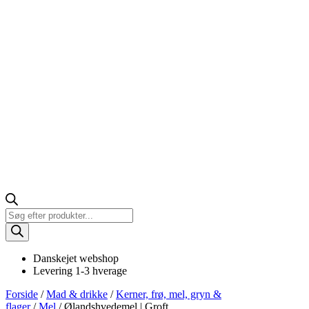
Products
search
Danskejet webshop
Levering 1-3 hverage
Forside
/
Mad & drikke
/
Kerner, frø, mel, gryn &
flager
/
Mel
/ Ølandshvedemel | Groft