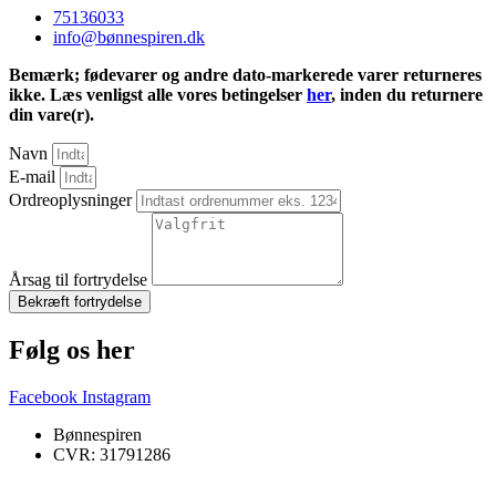
75136033
info@bønnespiren.dk
Bemærk; fødevarer og andre dato-markerede varer returneres
ikke. Læs venligst alle vores betingelser
her
, inden du returnere
din vare(r).
Navn
E-mail
Ordreoplysninger
Årsag til fortrydelse
Bekræft fortrydelse
Følg os her
Facebook
Instagram
Bønnespiren
CVR: 31791286