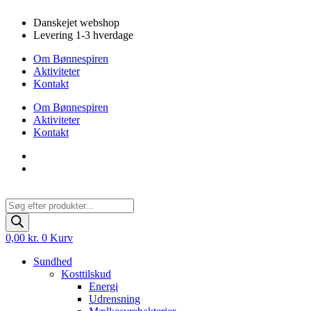
Videre
Danskejet webshop
til
Levering 1-3 hverdage
indhold
Om Bønnespiren
Aktiviteter
Kontakt
Om Bønnespiren
Aktiviteter
Kontakt
Products
search
0,00
kr.
0
Kurv
Sundhed
Kosttilskud
Energi
Udrensning