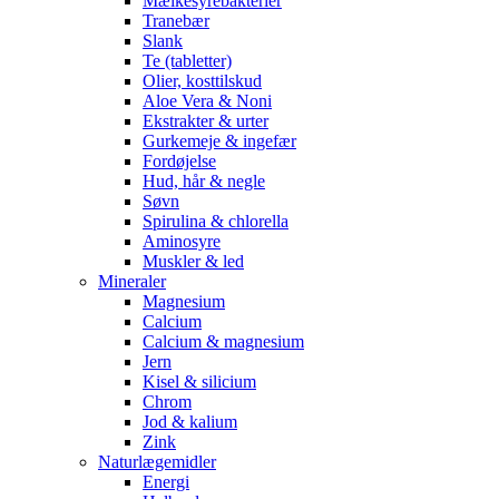
Mælkesyrebakterier
Tranebær
Slank
Te (tabletter)
Olier, kosttilskud
Aloe Vera & Noni
Ekstrakter & urter
Gurkemeje & ingefær
Fordøjelse
Hud, hår & negle
Søvn
Spirulina & chlorella
Aminosyre
Muskler & led
Mineraler
Magnesium
Calcium
Calcium & magnesium
Jern
Kisel & silicium
Chrom
Jod & kalium
Zink
Naturlægemidler
Energi