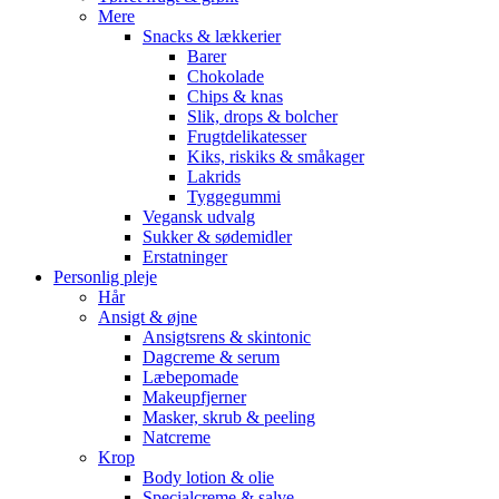
Mere
Snacks & lækkerier
Barer
Chokolade
Chips & knas
Slik, drops & bolcher
Frugtdelikatesser
Kiks, riskiks & småkager
Lakrids
Tyggegummi
Vegansk udvalg
Sukker & sødemidler
Erstatninger
Personlig pleje
Hår
Ansigt & øjne
Ansigtsrens & skintonic
Dagcreme & serum
Læbepomade
Makeupfjerner
Masker, skrub & peeling
Natcreme
Krop
Body lotion & olie
Specialcreme & salve