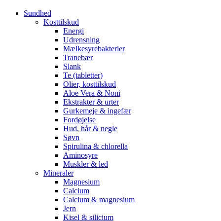
Sundhed
Kosttilskud
Energi
Udrensning
Mælkesyrebakterier
Tranebær
Slank
Te (tabletter)
Olier, kosttilskud
Aloe Vera & Noni
Ekstrakter & urter
Gurkemeje & ingefær
Fordøjelse
Hud, hår & negle
Søvn
Spirulina & chlorella
Aminosyre
Muskler & led
Mineraler
Magnesium
Calcium
Calcium & magnesium
Jern
Kisel & silicium