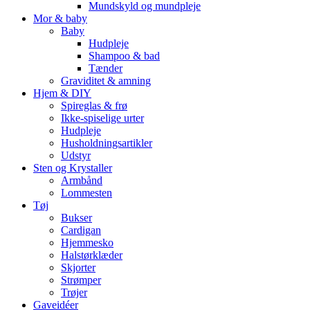
Mundskyld og mundpleje
Mor & baby
Baby
Hudpleje
Shampoo & bad
Tænder
Graviditet & amning
Hjem & DIY
Spireglas & frø
Ikke-spiselige urter
Hudpleje
Husholdningsartikler
Udstyr
Sten og Krystaller
Armbånd
Lommesten
Tøj
Bukser
Cardigan
Hjemmesko
Halstørklæder
Skjorter
Strømper
Trøjer
Gaveidéer