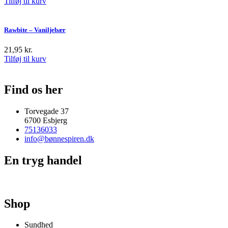
Tilføj til kurv
Rawbite – Vaniljebær
21,95
kr.
Tilføj til kurv
Find os her
Torvegade 37
6700 Esbjerg
75136033
info@bønnespiren.dk
En tryg handel
Shop
Sundhed