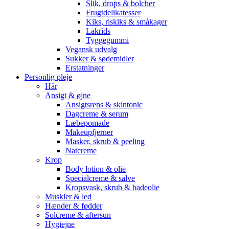
Slik, drops & bolcher
Frugtdelikatesser
Kiks, riskiks & småkager
Lakrids
Tyggegummi
Vegansk udvalg
Sukker & sødemidler
Erstatninger
Personlig pleje
Hår
Ansigt & øjne
Ansigtsrens & skintonic
Dagcreme & serum
Læbepomade
Makeupfjerner
Masker, skrub & peeling
Natcreme
Krop
Body lotion & olie
Specialcreme & salve
Kropsvask, skrub & badeolie
Muskler & led
Hænder & fødder
Solcreme & aftersun
Hygiejne