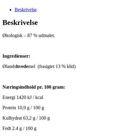
Beskrivelse
Beskrivelse
Økologisk – 87 % udmalet.
Ingredienser:
Ølands
hvede
mel (frasigtet 13 % klid)
Næringsindhold pr. 100 gram:
Energi 1420 kJ / kcal
Protein 10,9 g / 100 g
Kulhydrat 63,2 g / 100 g
Fedt 2.4 g / 100 g