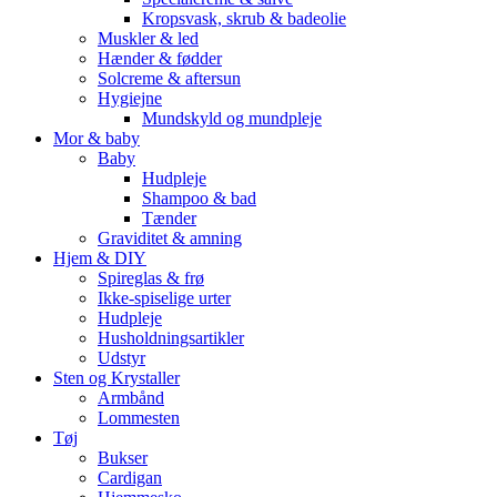
Kropsvask, skrub & badeolie
Muskler & led
Hænder & fødder
Solcreme & aftersun
Hygiejne
Mundskyld og mundpleje
Mor & baby
Baby
Hudpleje
Shampoo & bad
Tænder
Graviditet & amning
Hjem & DIY
Spireglas & frø
Ikke-spiselige urter
Hudpleje
Husholdningsartikler
Udstyr
Sten og Krystaller
Armbånd
Lommesten
Tøj
Bukser
Cardigan