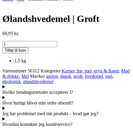
Ølandshvedemel | Groft
60,95
kr.
Ølandshvedemel
|
Tilføj til kurv
Groft
antal
1,5 kg
Varenummer
56312
Kategorier
Kerner, frø, mel, gryn & flager
,
Mad
& drikke
,
Mel
Mærker
aurion
,
dansk
,
groft
,
hvedemel
,
mel
,
økologisk
,
ølandshvedemel
Hvilke betalingsmetoder accepterer I?
Hvor hurtigt bliver min ordre afsendt?
Jeg har problemer med mit produkt – hvad gør jeg?
Hvordan kontakter jeg kundeservice?