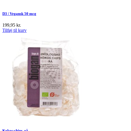
D3 | Vegansk 50 mcg
199,95
kr.
Tilføj til kurv
Kokos-chips, rå