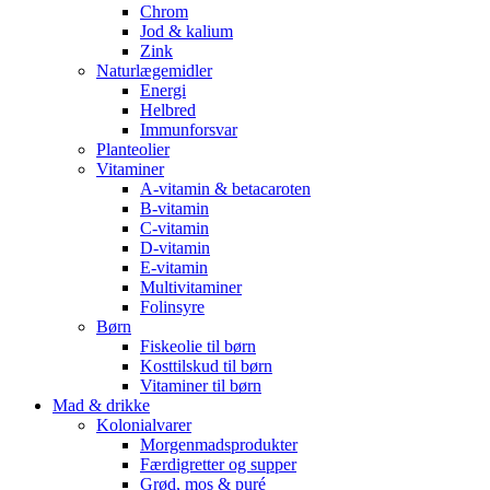
Chrom
Jod & kalium
Zink
Naturlægemidler
Energi
Helbred
Immunforsvar
Planteolier
Vitaminer
A-vitamin & betacaroten
B-vitamin
C-vitamin
D-vitamin
E-vitamin
Multivitaminer
Folinsyre
Børn
Fiskeolie til børn
Kosttilskud til børn
Vitaminer til børn
Mad & drikke
Kolonialvarer
Morgenmadsprodukter
Færdigretter og supper
Grød, mos & puré