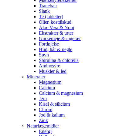
Mælkesyrebakterier
Tranebær
Slank
Te (tabletter)
Olier, kosttilskud
Aloe Vera & Noni
Ekstrakter & urter
Gurkemeje & ingefær
Fordøjelse
Hud, hår & negle
Søvn
Spirulina & chlorella
Aminosyre
Muskler & led
Mineraler
Magnesium
Calcium
Calcium & magnesium
Jern
Kisel & silicium
Chrom
Jod & kalium
Zink
Naturlægemidler
Energi