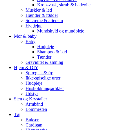
Kropsvask, skrub & badeolie
Muskler & led
Hænder & fødder
Solcreme & aftersun
Hygiejne
Mundskyld og mundpleje
Mor & baby
Baby
Hudpleje
Shampoo & bad
Tænder
Graviditet & amning
Hjem & DIY
Spireglas & frø
Ikke-spiselige urter
Hudpleje
Husholdningsartikler
Udstyr
Sten og Krystaller
Armbånd
Lommesten
Tøj
Bukser
Cardigan