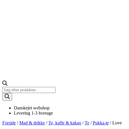
Products
search
Danskejet webshop
Levering 1-3 hverage
Forside
/
Mad & drikke
/
Te, kaffe & kakao
/
Te
/
Pukka-te
/ Love