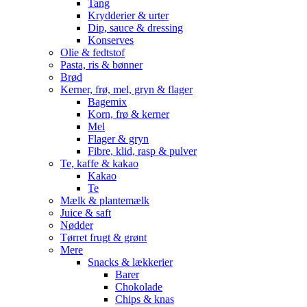
Tang
Krydderier & urter
Dip, sauce & dressing
Konserves
Olie & fedtstof
Pasta, ris & bønner
Brød
Kerner, frø, mel, gryn & flager
Bagemix
Korn, frø & kerner
Mel
Flager & gryn
Fibre, klid, rasp & pulver
Te, kaffe & kakao
Kakao
Te
Mælk & plantemælk
Juice & saft
Nødder
Tørret frugt & grønt
Mere
Snacks & lækkerier
Barer
Chokolade
Chips & knas