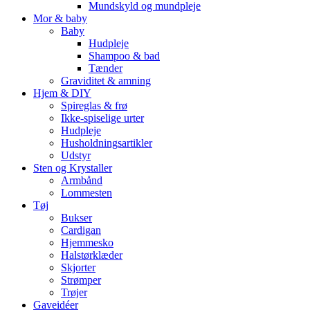
Mundskyld og mundpleje
Mor & baby
Baby
Hudpleje
Shampoo & bad
Tænder
Graviditet & amning
Hjem & DIY
Spireglas & frø
Ikke-spiselige urter
Hudpleje
Husholdningsartikler
Udstyr
Sten og Krystaller
Armbånd
Lommesten
Tøj
Bukser
Cardigan
Hjemmesko
Halstørklæder
Skjorter
Strømper
Trøjer
Gaveidéer