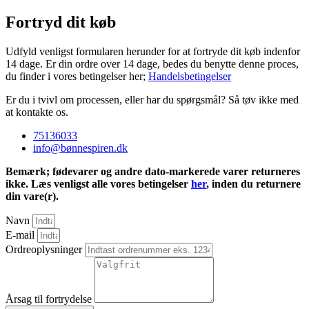
Fortryd dit køb
Udfyld venligst formularen herunder for at fortryde dit køb indenfor
14 dage. Er din ordre over 14 dage, bedes du benytte denne proces,
du finder i vores betingelser her;
Handelsbetingelser
Er du i tvivl om processen, eller har du spørgsmål? Så tøv ikke med
at kontakte os.
75136033
info@bønnespiren.dk
Bemærk; fødevarer og andre dato-markerede varer returneres
ikke. Læs venligst alle vores betingelser
her
, inden du returnere
din vare(r).
Navn
E-mail
Ordreoplysninger
Årsag til fortrydelse