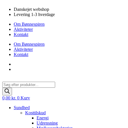
Videre
Danskejet webshop
til
Levering 1-3 hverdage
indhold
Om Bønnespiren
Aktiviteter
Kontakt
Om Bønnespiren
Aktiviteter
Kontakt
Products
search
0,00
kr.
0
Kurv
Sundhed
Kosttilskud
Energi
Udrensning