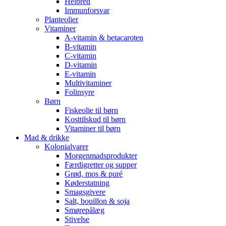
Helbred
Immunforsvar
Planteolier
Vitaminer
A-vitamin & betacaroten
B-vitamin
C-vitamin
D-vitamin
E-vitamin
Multivitaminer
Folinsyre
Børn
Fiskeolie til børn
Kosttilskud til børn
Vitaminer til børn
Mad & drikke
Kolonialvarer
Morgenmadsprodukter
Færdigretter og supper
Grød, mos & puré
Køderstatning
Smagsgivere
Salt, bouillon & soja
Smørepålæg
Stivelse