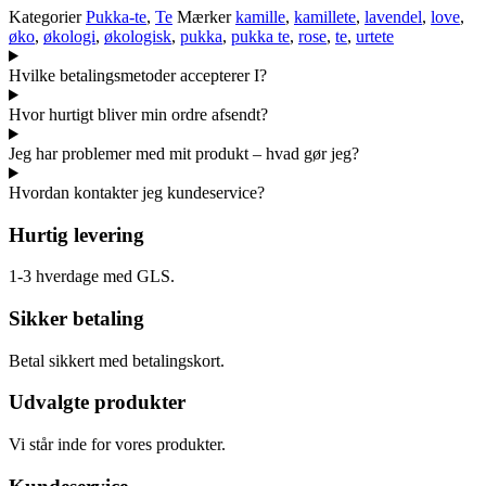
Kategorier
Pukka-te
,
Te
Mærker
kamille
,
kamillete
,
lavendel
,
love
,
øko
,
økologi
,
økologisk
,
pukka
,
pukka te
,
rose
,
te
,
urtete
Hvilke betalingsmetoder accepterer I?
Hvor hurtigt bliver min ordre afsendt?
Jeg har problemer med mit produkt – hvad gør jeg?
Hvordan kontakter jeg kundeservice?
Hurtig levering
1-3 hverdage med GLS.
Sikker betaling
Betal sikkert med betalingskort.
Udvalgte produkter
Vi står inde for vores produkter.