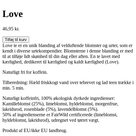
Love
46,95
kr.
Love
Tilføj til kurv
antal
Love te er en unik blanding af velduftende blomster og urter, som er
kendt i diverse urtekompendier. Blomsterne i denne blanding er med
til at tilføje lidt skønhed til din dag eller aften. En te lavet med
kærlighed, dedikeret til kærlighed og kaldt kærlighed (Love).
Naturligt fri for koffein.
Tilberedning: Hæld friskkogt vand over tebrevet og lad teen trække i
min. 5 min.
Naturligt koffeinfri, 100% økologisk dyrkede ingredienser:
Kamilleblomst (25%), limeblomst, hyldeblomst, morgenfrue,
lakridsrod, rosenblade (5%), lavendelblomst (5%).
50% af ingredienserne er FairWild certificerede (limeblomst,
hyldeblomst, lakridsrod), udregnet ved tørret vægt.
Produkt af EU/ikke EU landbrug.