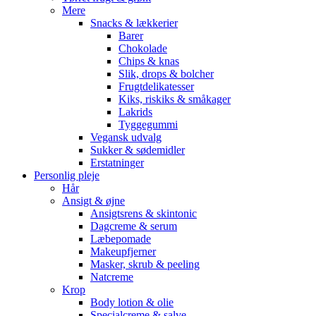
Mere
Snacks & lækkerier
Barer
Chokolade
Chips & knas
Slik, drops & bolcher
Frugtdelikatesser
Kiks, riskiks & småkager
Lakrids
Tyggegummi
Vegansk udvalg
Sukker & sødemidler
Erstatninger
Personlig pleje
Hår
Ansigt & øjne
Ansigtsrens & skintonic
Dagcreme & serum
Læbepomade
Makeupfjerner
Masker, skrub & peeling
Natcreme
Krop
Body lotion & olie
Specialcreme & salve