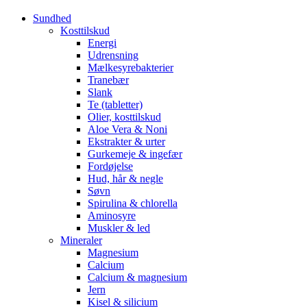
Sundhed
Kosttilskud
Energi
Udrensning
Mælkesyrebakterier
Tranebær
Slank
Te (tabletter)
Olier, kosttilskud
Aloe Vera & Noni
Ekstrakter & urter
Gurkemeje & ingefær
Fordøjelse
Hud, hår & negle
Søvn
Spirulina & chlorella
Aminosyre
Muskler & led
Mineraler
Magnesium
Calcium
Calcium & magnesium
Jern
Kisel & silicium