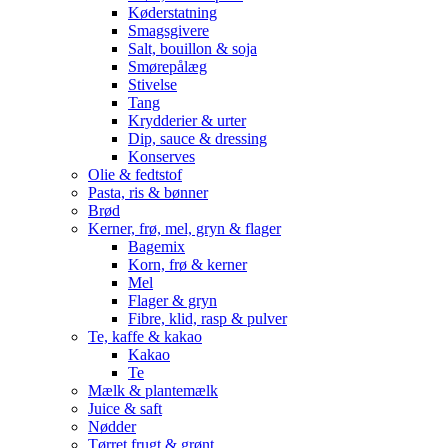
Køderstatning
Smagsgivere
Salt, bouillon & soja
Smørepålæg
Stivelse
Tang
Krydderier & urter
Dip, sauce & dressing
Konserves
Olie & fedtstof
Pasta, ris & bønner
Brød
Kerner, frø, mel, gryn & flager
Bagemix
Korn, frø & kerner
Mel
Flager & gryn
Fibre, klid, rasp & pulver
Te, kaffe & kakao
Kakao
Te
Mælk & plantemælk
Juice & saft
Nødder
Tørret frugt & grønt