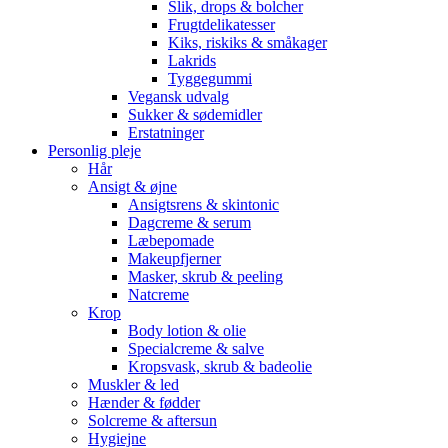
Slik, drops & bolcher
Frugtdelikatesser
Kiks, riskiks & småkager
Lakrids
Tyggegummi
Vegansk udvalg
Sukker & sødemidler
Erstatninger
Personlig pleje
Hår
Ansigt & øjne
Ansigtsrens & skintonic
Dagcreme & serum
Læbepomade
Makeupfjerner
Masker, skrub & peeling
Natcreme
Krop
Body lotion & olie
Specialcreme & salve
Kropsvask, skrub & badeolie
Muskler & led
Hænder & fødder
Solcreme & aftersun
Hygiejne