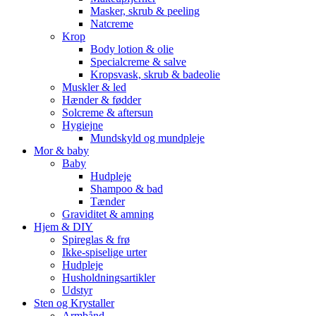
Masker, skrub & peeling
Natcreme
Krop
Body lotion & olie
Specialcreme & salve
Kropsvask, skrub & badeolie
Muskler & led
Hænder & fødder
Solcreme & aftersun
Hygiejne
Mundskyld og mundpleje
Mor & baby
Baby
Hudpleje
Shampoo & bad
Tænder
Graviditet & amning
Hjem & DIY
Spireglas & frø
Ikke-spiselige urter
Hudpleje
Husholdningsartikler
Udstyr
Sten og Krystaller
Armbånd