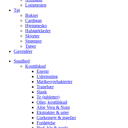
Lommesten
Tøj
Bukser
Cardigan
Hjemmesko
Halstørklæder
Skjorter
Strømper
Trøjer
Gaveidéer
Sundhed
Kosttilskud
Energi
Udrensning
Mælkesyrebakterier
Tranebær
Slank
Te (tabletter)
Olier, kosttilskud
Aloe Vera & Noni
Ekstrakter & urter
Gurkemeje & ingefær
Fordøjelse
Hud, hår & negle