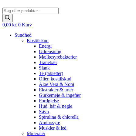
Products
search
0,00
kr.
0
Kurv
Sundhed
Kosttilskud
Energi
Udrensning
Mælkesyrebakterier
Tranebær
Slank
Te (tabletter)
Olier, kosttilskud
Aloe Vera & Noni
Ekstrakter & urter
Gurkemeje & ingefær
Fordøjelse
Hud, hår & negle
Søvn
Spirulina & chlorella
Aminosyre
Muskler & led
Mineraler