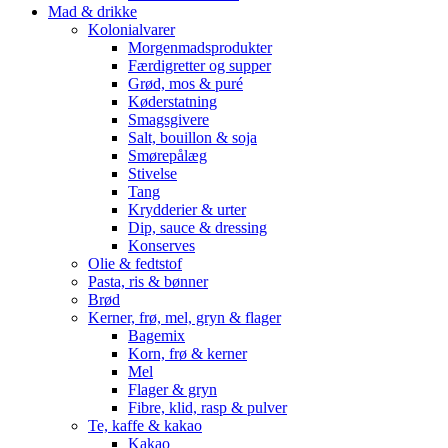
Mad & drikke
Kolonialvarer
Morgenmadsprodukter
Færdigretter og supper
Grød, mos & puré
Køderstatning
Smagsgivere
Salt, bouillon & soja
Smørepålæg
Stivelse
Tang
Krydderier & urter
Dip, sauce & dressing
Konserves
Olie & fedtstof
Pasta, ris & bønner
Brød
Kerner, frø, mel, gryn & flager
Bagemix
Korn, frø & kerner
Mel
Flager & gryn
Fibre, klid, rasp & pulver
Te, kaffe & kakao
Kakao