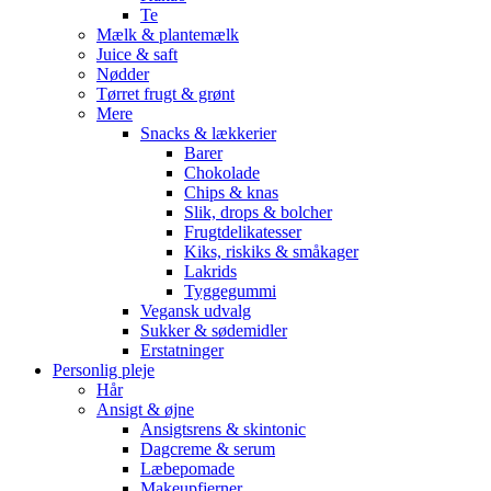
Te
Mælk & plantemælk
Juice & saft
Nødder
Tørret frugt & grønt
Mere
Snacks & lækkerier
Barer
Chokolade
Chips & knas
Slik, drops & bolcher
Frugtdelikatesser
Kiks, riskiks & småkager
Lakrids
Tyggegummi
Vegansk udvalg
Sukker & sødemidler
Erstatninger
Personlig pleje
Hår
Ansigt & øjne
Ansigtsrens & skintonic
Dagcreme & serum
Læbepomade
Makeupfjerner