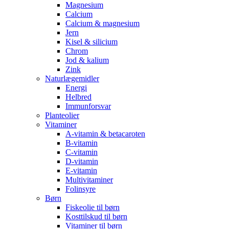
Magnesium
Calcium
Calcium & magnesium
Jern
Kisel & silicium
Chrom
Jod & kalium
Zink
Naturlægemidler
Energi
Helbred
Immunforsvar
Planteolier
Vitaminer
A-vitamin & betacaroten
B-vitamin
C-vitamin
D-vitamin
E-vitamin
Multivitaminer
Folinsyre
Børn
Fiskeolie til børn
Kosttilskud til børn
Vitaminer til børn