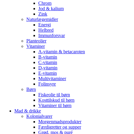
Chrom
Jod & kalium
Zink
Naturlægemidler
Energi
Helbred
Immunforsvar
Planteolier
Vitaminer
A-vitamin & betacaroten
B-vitamin
C-vitamin
D-vitamin
E-vitamin
Multivitaminer
Folinsyre
Børn
Fiskeolie til børn
Kosttilskud til børn
Vitaminer til børn
Mad & drikke
Kolonialvarer
Morgenmadsprodukter
Færdigretter og supper
Grød, mos & puré