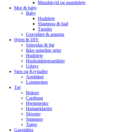
Mundskyld og mundpleje
Mor & baby
Baby
Hudpleje
Shampoo & bad
Tænder
Graviditet & amning
Hjem & DIY
Spireglas & frø
Ikke-spiselige urter
Hudpleje
Husholdningsartikler
Udstyr
Sten og Krystaller
Armbånd
Lommesten
Tøj
Bukser
Cardigan
Hjemmesko
Halstørklæder
Skjorter
Strømper
Trøjer
Gaveidéer