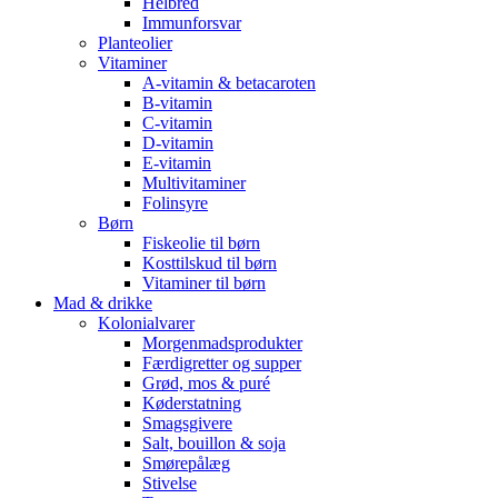
Helbred
Immunforsvar
Planteolier
Vitaminer
A-vitamin & betacaroten
B-vitamin
C-vitamin
D-vitamin
E-vitamin
Multivitaminer
Folinsyre
Børn
Fiskeolie til børn
Kosttilskud til børn
Vitaminer til børn
Mad & drikke
Kolonialvarer
Morgenmadsprodukter
Færdigretter og supper
Grød, mos & puré
Køderstatning
Smagsgivere
Salt, bouillon & soja
Smørepålæg
Stivelse