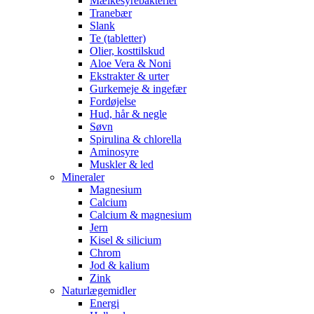
Mælkesyrebakterier
Tranebær
Slank
Te (tabletter)
Olier, kosttilskud
Aloe Vera & Noni
Ekstrakter & urter
Gurkemeje & ingefær
Fordøjelse
Hud, hår & negle
Søvn
Spirulina & chlorella
Aminosyre
Muskler & led
Mineraler
Magnesium
Calcium
Calcium & magnesium
Jern
Kisel & silicium
Chrom
Jod & kalium
Zink
Naturlægemidler
Energi