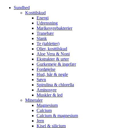
Sundhed
Kosttilskud
Energi
Udrensning
Mælkesyrebakterier
Tranebær
Slank
Te (tabletter)
Olier, kosttilskud
Aloe Vera & Noni
Ekstrakter & urter
Gurkemeje & ingefær
Fordøjelse
Hud, hår & negle
Søvn
Spirulina & chlorella
Aminosyre
Muskler & led
Mineraler
Magnesium
Calcium
Calcium & magnesium
Jern
Kisel & silicium