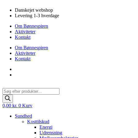
Videre
Danskejet webshop
til
Levering 1-3 hverdage
indhold
Om Bønnespiren
Aktiviteter
Kontakt
Om Bønnespiren
Aktiviteter
Kontakt
Products
search
0,00
kr.
0
Kurv
Sundhed
Kosttilskud
Energi
Udrensning