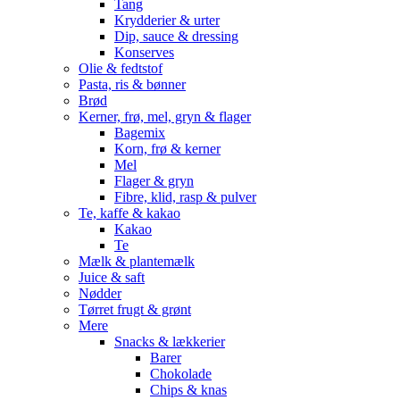
Tang
Krydderier & urter
Dip, sauce & dressing
Konserves
Olie & fedtstof
Pasta, ris & bønner
Brød
Kerner, frø, mel, gryn & flager
Bagemix
Korn, frø & kerner
Mel
Flager & gryn
Fibre, klid, rasp & pulver
Te, kaffe & kakao
Kakao
Te
Mælk & plantemælk
Juice & saft
Nødder
Tørret frugt & grønt
Mere
Snacks & lækkerier
Barer
Chokolade
Chips & knas