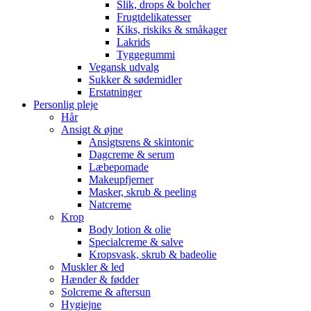
Slik, drops & bolcher
Frugtdelikatesser
Kiks, riskiks & småkager
Lakrids
Tyggegummi
Vegansk udvalg
Sukker & sødemidler
Erstatninger
Personlig pleje
Hår
Ansigt & øjne
Ansigtsrens & skintonic
Dagcreme & serum
Læbepomade
Makeupfjerner
Masker, skrub & peeling
Natcreme
Krop
Body lotion & olie
Specialcreme & salve
Kropsvask, skrub & badeolie
Muskler & led
Hænder & fødder
Solcreme & aftersun
Hygiejne