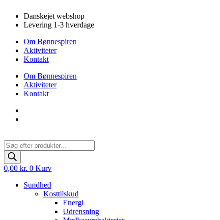
Videre
Danskejet webshop
til
Levering 1-3 hverdage
indhold
Om Bønnespiren
Aktiviteter
Kontakt
Om Bønnespiren
Aktiviteter
Kontakt
Products
search
0,00
kr.
0
Kurv
Sundhed
Kosttilskud
Energi
Udrensning