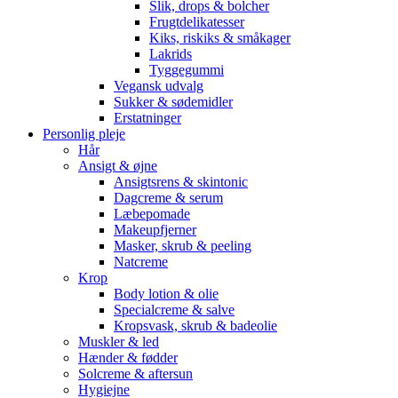
Slik, drops & bolcher
Frugtdelikatesser
Kiks, riskiks & småkager
Lakrids
Tyggegummi
Vegansk udvalg
Sukker & sødemidler
Erstatninger
Personlig pleje
Hår
Ansigt & øjne
Ansigtsrens & skintonic
Dagcreme & serum
Læbepomade
Makeupfjerner
Masker, skrub & peeling
Natcreme
Krop
Body lotion & olie
Specialcreme & salve
Kropsvask, skrub & badeolie
Muskler & led
Hænder & fødder
Solcreme & aftersun
Hygiejne