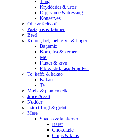
Tang
Krydderier & urter
Dip, sauce & dressing
Konserves
Olie & fedtstof
Pasta, ris & bønner
Brød
Kerner, frø, mel, gryn & flager
Bagemix
Korn, frø & kerner
Mel
Flager & gryn
Fibre, klid, rasp & pulver
Te, kaffe & kakao
Kakao
Te
Mælk & plantemælk
Juice & saft
Nødder
Tørret frugt & grønt
Mere
Snacks & lækkerier
Barer
Chokolade
Chips & knas