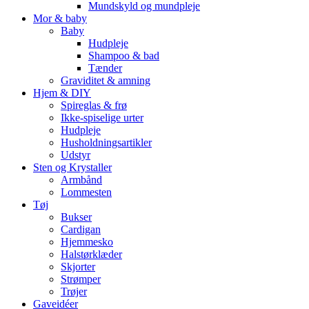
Mundskyld og mundpleje
Mor & baby
Baby
Hudpleje
Shampoo & bad
Tænder
Graviditet & amning
Hjem & DIY
Spireglas & frø
Ikke-spiselige urter
Hudpleje
Husholdningsartikler
Udstyr
Sten og Krystaller
Armbånd
Lommesten
Tøj
Bukser
Cardigan
Hjemmesko
Halstørklæder
Skjorter
Strømper
Trøjer
Gaveidéer