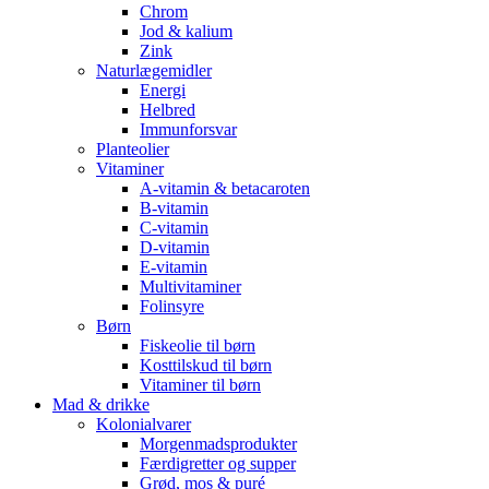
Chrom
Jod & kalium
Zink
Naturlægemidler
Energi
Helbred
Immunforsvar
Planteolier
Vitaminer
A-vitamin & betacaroten
B-vitamin
C-vitamin
D-vitamin
E-vitamin
Multivitaminer
Folinsyre
Børn
Fiskeolie til børn
Kosttilskud til børn
Vitaminer til børn
Mad & drikke
Kolonialvarer
Morgenmadsprodukter
Færdigretter og supper
Grød, mos & puré