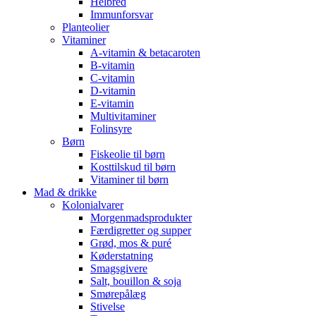
Helbred
Immunforsvar
Planteolier
Vitaminer
A-vitamin & betacaroten
B-vitamin
C-vitamin
D-vitamin
E-vitamin
Multivitaminer
Folinsyre
Børn
Fiskeolie til børn
Kosttilskud til børn
Vitaminer til børn
Mad & drikke
Kolonialvarer
Morgenmadsprodukter
Færdigretter og supper
Grød, mos & puré
Køderstatning
Smagsgivere
Salt, bouillon & soja
Smørepålæg
Stivelse