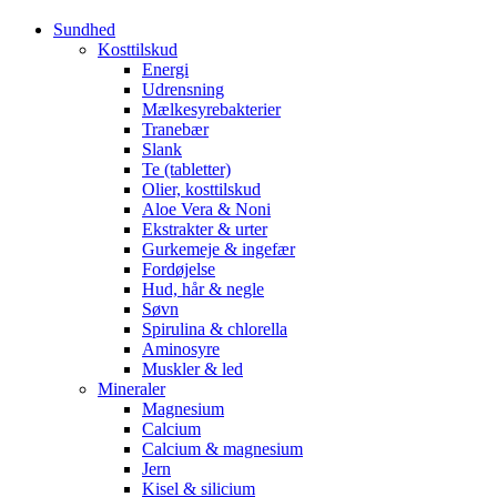
Sundhed
Kosttilskud
Energi
Udrensning
Mælkesyrebakterier
Tranebær
Slank
Te (tabletter)
Olier, kosttilskud
Aloe Vera & Noni
Ekstrakter & urter
Gurkemeje & ingefær
Fordøjelse
Hud, hår & negle
Søvn
Spirulina & chlorella
Aminosyre
Muskler & led
Mineraler
Magnesium
Calcium
Calcium & magnesium
Jern
Kisel & silicium