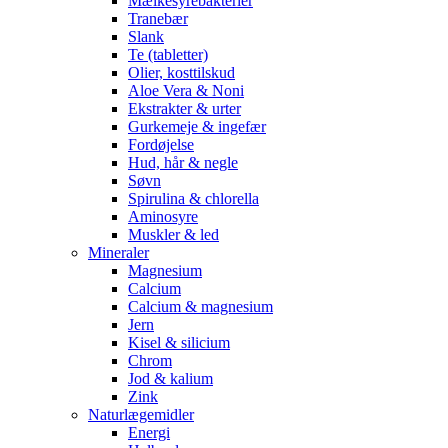
Mælkesyrebakterier
Tranebær
Slank
Te (tabletter)
Olier, kosttilskud
Aloe Vera & Noni
Ekstrakter & urter
Gurkemeje & ingefær
Fordøjelse
Hud, hår & negle
Søvn
Spirulina & chlorella
Aminosyre
Muskler & led
Mineraler
Magnesium
Calcium
Calcium & magnesium
Jern
Kisel & silicium
Chrom
Jod & kalium
Zink
Naturlægemidler
Energi