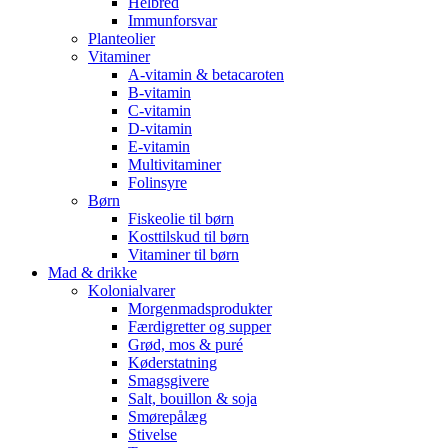
Helbred
Immunforsvar
Planteolier
Vitaminer
A-vitamin & betacaroten
B-vitamin
C-vitamin
D-vitamin
E-vitamin
Multivitaminer
Folinsyre
Børn
Fiskeolie til børn
Kosttilskud til børn
Vitaminer til børn
Mad & drikke
Kolonialvarer
Morgenmadsprodukter
Færdigretter og supper
Grød, mos & puré
Køderstatning
Smagsgivere
Salt, bouillon & soja
Smørepålæg
Stivelse