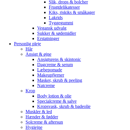
Slik, drops & bolcher
Frugtdelikatesser
Kiks, riskiks & småkager
Lakrids
Tyggegummi
Vegansk udvalg
Sukker & sødemidler
Erstatninger
Personlig pleje
Hår
Ansigt & øjne
Ansigtsrens & skintonic
Dagcreme & serum
Læbepomade
Makeupfjerner
Masker, skrub & peeling
Natcreme
Krop
Body lotion & olie
Specialcreme & salve
Kropsvask, skrub & badeolie
Muskler & led
Hænder & fødder
Solcreme & aftersun
Hygiejne