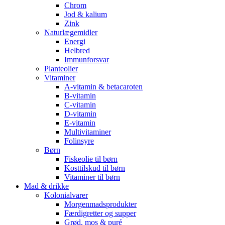
Chrom
Jod & kalium
Zink
Naturlægemidler
Energi
Helbred
Immunforsvar
Planteolier
Vitaminer
A-vitamin & betacaroten
B-vitamin
C-vitamin
D-vitamin
E-vitamin
Multivitaminer
Folinsyre
Børn
Fiskeolie til børn
Kosttilskud til børn
Vitaminer til børn
Mad & drikke
Kolonialvarer
Morgenmadsprodukter
Færdigretter og supper
Grød, mos & puré