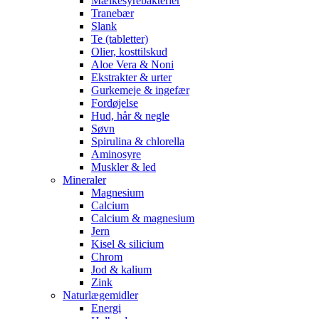
Mælkesyrebakterier
Tranebær
Slank
Te (tabletter)
Olier, kosttilskud
Aloe Vera & Noni
Ekstrakter & urter
Gurkemeje & ingefær
Fordøjelse
Hud, hår & negle
Søvn
Spirulina & chlorella
Aminosyre
Muskler & led
Mineraler
Magnesium
Calcium
Calcium & magnesium
Jern
Kisel & silicium
Chrom
Jod & kalium
Zink
Naturlægemidler
Energi