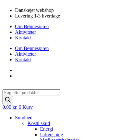
Videre
Danskejet webshop
til
Levering 1-3 hverdage
indhold
Om Bønnespiren
Aktiviteter
Kontakt
Om Bønnespiren
Aktiviteter
Kontakt
Products
search
0,00
kr.
0
Kurv
Sundhed
Kosttilskud
Energi
Udrensning