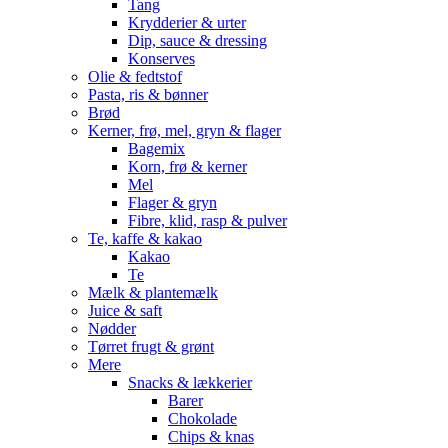
Tang
Krydderier & urter
Dip, sauce & dressing
Konserves
Olie & fedtstof
Pasta, ris & bønner
Brød
Kerner, frø, mel, gryn & flager
Bagemix
Korn, frø & kerner
Mel
Flager & gryn
Fibre, klid, rasp & pulver
Te, kaffe & kakao
Kakao
Te
Mælk & plantemælk
Juice & saft
Nødder
Tørret frugt & grønt
Mere
Snacks & lækkerier
Barer
Chokolade
Chips & knas