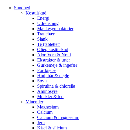
Sundhed
Kosttilskud
Energi
Udrensning
Mælkesyrebakterier
Tranebær
Slank
Te (tabletter)
Olier, kosttilskud
Aloe Vera & Noni
Ekstrakter & urter
Gurkemeje & ingefær
Fordøjelse
Hud, hår & negle
Søvn
Spirulina & chlorella
Aminosyre
Muskler & led
Mineraler
Magnesium
Calcium
Calcium & magnesium
Jern
Kisel & silicium