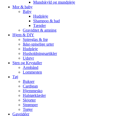
Mundskyld og mundpleje
Mor & baby
Baby
Hudpleje
Shampoo & bad
Tænder
Graviditet & amning
Hjem & DIY
Spireglas & frø
Ikke-spiselige urter
Hudpleje
Husholdningsartikler
Udstyr
Sten og Krystaller
Armbånd
Lommesten
Tøj
Bukser
Cardigan
Hjemmesko
Halstørklæder
Skjorter
Strømper
Trøjer
Gaveidéer