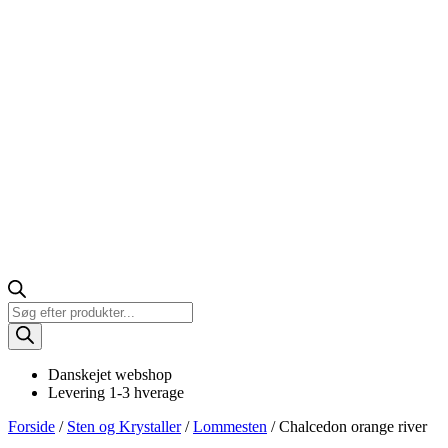
Products
search
Danskejet webshop
Levering 1-3 hverage
Forside
/
Sten og Krystaller
/
Lommesten
/ Chalcedon orange river