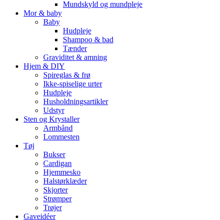
Mundskyld og mundpleje
Mor & baby
Baby
Hudpleje
Shampoo & bad
Tænder
Graviditet & amning
Hjem & DIY
Spireglas & frø
Ikke-spiselige urter
Hudpleje
Husholdningsartikler
Udstyr
Sten og Krystaller
Armbånd
Lommesten
Tøj
Bukser
Cardigan
Hjemmesko
Halstørklæder
Skjorter
Strømper
Trøjer
Gaveidéer