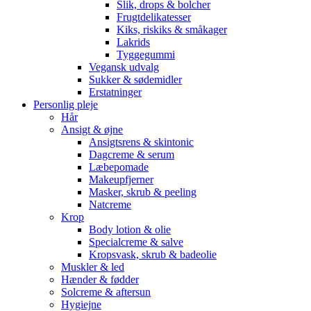
Slik, drops & bolcher
Frugtdelikatesser
Kiks, riskiks & småkager
Lakrids
Tyggegummi
Vegansk udvalg
Sukker & sødemidler
Erstatninger
Personlig pleje
Hår
Ansigt & øjne
Ansigtsrens & skintonic
Dagcreme & serum
Læbepomade
Makeupfjerner
Masker, skrub & peeling
Natcreme
Krop
Body lotion & olie
Specialcreme & salve
Kropsvask, skrub & badeolie
Muskler & led
Hænder & fødder
Solcreme & aftersun
Hygiejne