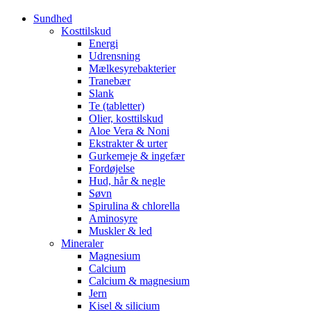
Sundhed
Kosttilskud
Energi
Udrensning
Mælkesyrebakterier
Tranebær
Slank
Te (tabletter)
Olier, kosttilskud
Aloe Vera & Noni
Ekstrakter & urter
Gurkemeje & ingefær
Fordøjelse
Hud, hår & negle
Søvn
Spirulina & chlorella
Aminosyre
Muskler & led
Mineraler
Magnesium
Calcium
Calcium & magnesium
Jern
Kisel & silicium