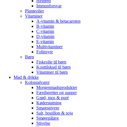
Helbred
Immunforsvar
Planteolier
Vitaminer
A-vitamin & betacaroten
B-vitamin
C-vitamin
D-vitamin
E-vitamin
Multivitaminer
Folinsyre
Børn
Fiskeolie til børn
Kosttilskud til børn
Vitaminer til børn
Mad & drikke
Kolonialvarer
Morgenmadsprodukter
Færdigretter og supper
Grød, mos & puré
Køderstatning
Smagsgivere
Salt, bouillon & soja
Smørepålæg
Stivelse