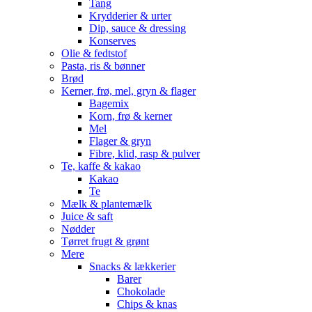
Tang
Krydderier & urter
Dip, sauce & dressing
Konserves
Olie & fedtstof
Pasta, ris & bønner
Brød
Kerner, frø, mel, gryn & flager
Bagemix
Korn, frø & kerner
Mel
Flager & gryn
Fibre, klid, rasp & pulver
Te, kaffe & kakao
Kakao
Te
Mælk & plantemælk
Juice & saft
Nødder
Tørret frugt & grønt
Mere
Snacks & lækkerier
Barer
Chokolade
Chips & knas