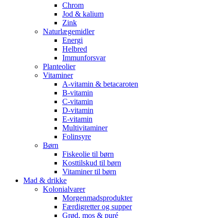
Chrom
Jod & kalium
Zink
Naturlægemidler
Energi
Helbred
Immunforsvar
Planteolier
Vitaminer
A-vitamin & betacaroten
B-vitamin
C-vitamin
D-vitamin
E-vitamin
Multivitaminer
Folinsyre
Børn
Fiskeolie til børn
Kosttilskud til børn
Vitaminer til børn
Mad & drikke
Kolonialvarer
Morgenmadsprodukter
Færdigretter og supper
Grød, mos & puré