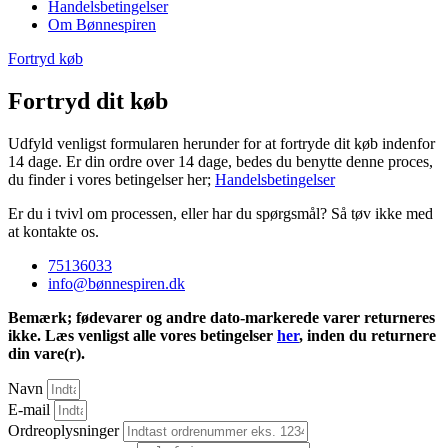
Handelsbetingelser
Om Bønnespiren
Fortryd køb
Fortryd dit køb
Udfyld venligst formularen herunder for at fortryde dit køb indenfor
14 dage. Er din ordre over 14 dage, bedes du benytte denne proces,
du finder i vores betingelser her;
Handelsbetingelser
Er du i tvivl om processen, eller har du spørgsmål? Så tøv ikke med
at kontakte os.
75136033
info@bønnespiren.dk
Bemærk; fødevarer og andre dato-markerede varer returneres
ikke. Læs venligst alle vores betingelser
her
, inden du returnere
din vare(r).
Navn
E-mail
Ordreoplysninger