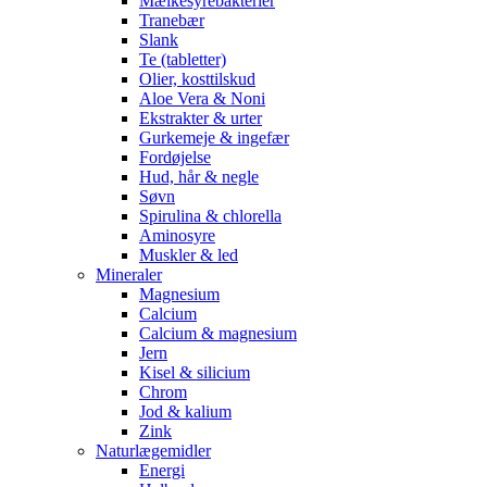
Mælkesyrebakterier
Tranebær
Slank
Te (tabletter)
Olier, kosttilskud
Aloe Vera & Noni
Ekstrakter & urter
Gurkemeje & ingefær
Fordøjelse
Hud, hår & negle
Søvn
Spirulina & chlorella
Aminosyre
Muskler & led
Mineraler
Magnesium
Calcium
Calcium & magnesium
Jern
Kisel & silicium
Chrom
Jod & kalium
Zink
Naturlægemidler
Energi