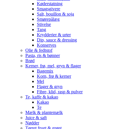
Køderstatning
Smagsgivere
Salt, bouillon & soja
Smørepålæg
Stivelse
Tang
Krydderier & urter
Dip, sauce & dressing
Konserves
Olie & fedtstof
Pasta, ris & bønner
Brød
Kerner, frø, mel, gryn & flager
Bagemix
Korn, frø & kerner
Mel
Flager & gryn
Fibre, klid, rasp & pulver
Te, kaffe & kakao
Kakao
Te
Mælk & plantemælk
Juice & saft
Nødder
Tørret frugt & grønt