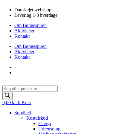
Videre
Danskejet webshop
til
Levering 1-3 hverdage
indhold
Om Bønnespiren
Aktiviteter
Kontakt
Om Bønnespiren
Aktiviteter
Kontakt
Products
search
0,00
kr.
0
Kurv
Sundhed
Kosttilskud
Energi
Udrensning