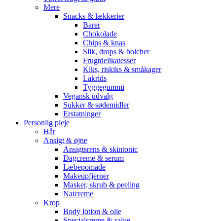
Mere
Snacks & lækkerier
Barer
Chokolade
Chips & knas
Slik, drops & bolcher
Frugtdelikatesser
Kiks, riskiks & småkager
Lakrids
Tyggegummi
Vegansk udvalg
Sukker & sødemidler
Erstatninger
Personlig pleje
Hår
Ansigt & øjne
Ansigtsrens & skintonic
Dagcreme & serum
Læbepomade
Makeupfjerner
Masker, skrub & peeling
Natcreme
Krop
Body lotion & olie
Specialcreme & salve