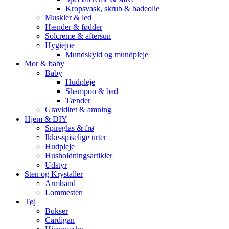
Kropsvask, skrub & badeolie
Muskler & led
Hænder & fødder
Solcreme & aftersun
Hygiejne
Mundskyld og mundpleje
Mor & baby
Baby
Hudpleje
Shampoo & bad
Tænder
Graviditet & amning
Hjem & DIY
Spireglas & frø
Ikke-spiselige urter
Hudpleje
Husholdningsartikler
Udstyr
Sten og Krystaller
Armbånd
Lommesten
Tøj
Bukser
Cardigan