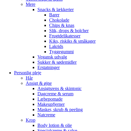
Mere
Snacks & lækkerier
Barer
Chokolade
Chips & knas
Slik, drops & bolcher
Frugtdelikatesser
Kiks, riskiks & småkager
Lakrids
Tyggegummi
Vegansk udvalg
Sukker & sødemidler
Erstatninger
Personlig pleje
Hår
Ansigt & øjne
Ansigtsrens & skintonic
Dagcreme & serum
Læbepomade
Makeupfjerner
Masker, skrub & peeling
Natcreme
Krop
Body lotion & olie
Specialcreme & salve