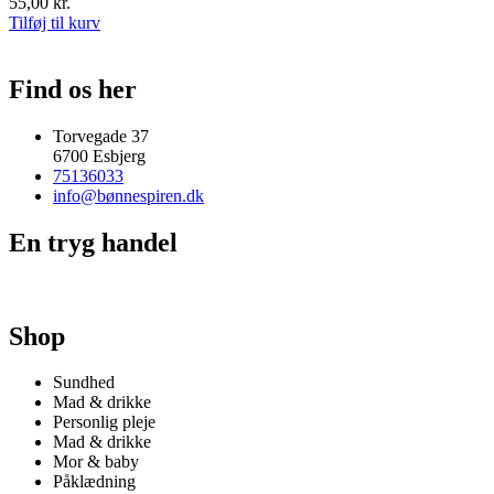
55,00
kr.
Tilføj til kurv
Find os her
Torvegade 37
6700 Esbjerg
75136033
info@bønnespiren.dk
En tryg handel
Shop
Sundhed
Mad & drikke
Personlig pleje
Mad & drikke
Mor & baby
Påklædning