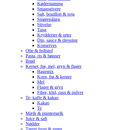
Køderstatning
Smagsgivere
Salt, bouillon & soja
Smørepålæg
Stivelse
Tang
Krydderier & urter
Dip, sauce & dressing
Konserves
Olie & fedtstof
Pasta, ris & bønner
Brød
Kerner, frø, mel, gryn & flager
Bagemix
Korn, frø & kerner
Mel
Flager & gryn
Fibre, klid, rasp & pulver
Te, kaffe & kakao
Kakao
Te
Mælk & plantemælk
Juice & saft
Nødder
Tørret frugt & grønt