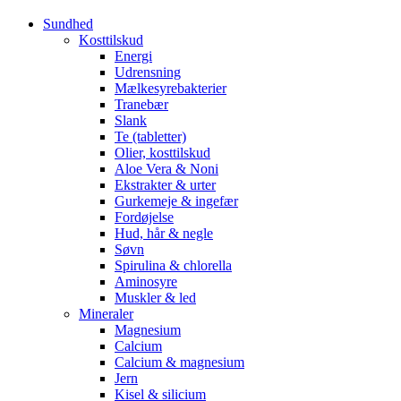
Sundhed
Kosttilskud
Energi
Udrensning
Mælkesyrebakterier
Tranebær
Slank
Te (tabletter)
Olier, kosttilskud
Aloe Vera & Noni
Ekstrakter & urter
Gurkemeje & ingefær
Fordøjelse
Hud, hår & negle
Søvn
Spirulina & chlorella
Aminosyre
Muskler & led
Mineraler
Magnesium
Calcium
Calcium & magnesium
Jern
Kisel & silicium