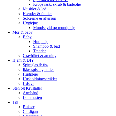
Kropsvask, skrub & badeolie
Muskler & led
Hænder & fødder
Solcreme & aftersun
Hygiejne
Mundskyld og mundpleje
Mor & baby
Baby
Hudpleje
Shampoo & bad
Tænder
Graviditet & amning
Hjem & DIY
Spireglas & frø
Ikke-spiselige urter
Hudpleje
Husholdningsartikler
Udstyr
Sten og Krystaller
Armbånd
Lommesten
Tøj
Bukser
Cardigan