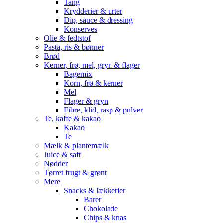
Tang
Krydderier & urter
Dip, sauce & dressing
Konserves
Olie & fedtstof
Pasta, ris & bønner
Brød
Kerner, frø, mel, gryn & flager
Bagemix
Korn, frø & kerner
Mel
Flager & gryn
Fibre, klid, rasp & pulver
Te, kaffe & kakao
Kakao
Te
Mælk & plantemælk
Juice & saft
Nødder
Tørret frugt & grønt
Mere
Snacks & lækkerier
Barer
Chokolade
Chips & knas