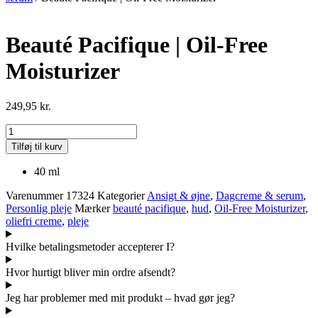
Beauté Pacifique | Oil-Free
Moisturizer
249,95
kr.
Beauté
Pacifique
Tilføj til kurv
|
Oil-
40 ml
Free
Moisturizer
Varenummer
17324
Kategorier
Ansigt & øjne
,
Dagcreme & serum
,
antal
Personlig pleje
Mærker
beauté pacifique
,
hud
,
Oil-Free Moisturizer
,
oliefri creme
,
pleje
Hvilke betalingsmetoder accepterer I?
Hvor hurtigt bliver min ordre afsendt?
Jeg har problemer med mit produkt – hvad gør jeg?