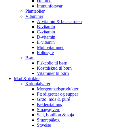
Helbred
Immunforsvar
Planteolier
Vitaminer
A-vitamin & betacaroten
B-vitamin
C-vitamin
D-vitamin
E-vitamin
Multivitaminer
Folinsyre
Børn
Fiskeolie til børn
Kosttilskud til børn
Vitaminer til børn
Mad & drikke
Kolonialvarer
Morgenmadsprodukter
Færdigretter og supper
Grød, mos & puré
Køderstatning
Smagsgivere
Salt, bouillon & soja
Smørepålæg
Stivelse