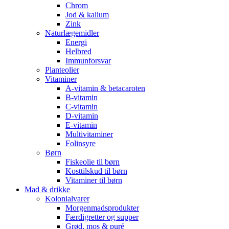
Chrom
Jod & kalium
Zink
Naturlægemidler
Energi
Helbred
Immunforsvar
Planteolier
Vitaminer
A-vitamin & betacaroten
B-vitamin
C-vitamin
D-vitamin
E-vitamin
Multivitaminer
Folinsyre
Børn
Fiskeolie til børn
Kosttilskud til børn
Vitaminer til børn
Mad & drikke
Kolonialvarer
Morgenmadsprodukter
Færdigretter og supper
Grød, mos & puré