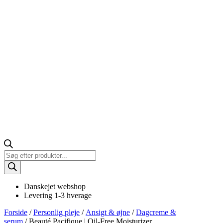
Products
search
Danskejet webshop
Levering 1-3 hverage
Forside
/
Personlig pleje
/
Ansigt & øjne
/
Dagcreme &
serum
/ Beauté Pacifique | Oil-Free Moisturizer