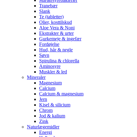
Mælkesyrebakterier
Tranebær
Slank
Te (tabletter)
Olier, kosttilskud
Aloe Vera & Noni
Ekstrakter & urter
Gurkemeje & ingefær
Fordøjelse
Hud, hår & negle
Søvn
Spirulina & chlorella
Aminosyre
Muskler & led
Mineraler
Magnesium
Calcium
Calcium & magnesium
Jern
Kisel & silicium
Chrom
Jod & kalium
Zink
Naturlægemidler
Energi