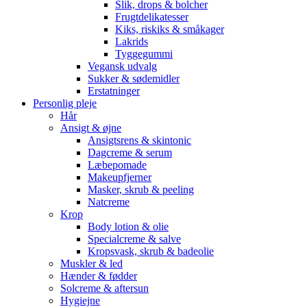
Slik, drops & bolcher
Frugtdelikatesser
Kiks, riskiks & småkager
Lakrids
Tyggegummi
Vegansk udvalg
Sukker & sødemidler
Erstatninger
Personlig pleje
Hår
Ansigt & øjne
Ansigtsrens & skintonic
Dagcreme & serum
Læbepomade
Makeupfjerner
Masker, skrub & peeling
Natcreme
Krop
Body lotion & olie
Specialcreme & salve
Kropsvask, skrub & badeolie
Muskler & led
Hænder & fødder
Solcreme & aftersun
Hygiejne