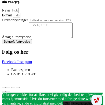
din vare(r).
Navn
E-mail
Ordreoplysninger
Årsag til fortrydelse
Bekræft fortrydelse
Følg os her
Facebook
Instagram
Bønnespiren
CVR: 31791286
Vi bruger cookies for at sikre, at vi giver dig den bedste oplevelse på
vores hjemmeside. Hvis du fortsætter med at bruge dette websted,
vil vi antage, at du er indforstået med det.
Ok
Privatlivspolitik