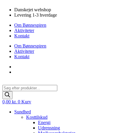
Videre
Danskejet webshop
til
Levering 1-3 hverdage
indhold
Om Bønnespiren
Aktiviteter
Kontakt
Om Bønnespiren
Aktiviteter
Kontakt
Products
search
0,00
kr.
0
Kurv
Sundhed
Kosttilskud
Energi
Udrensning