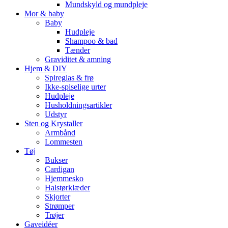
Mundskyld og mundpleje
Mor & baby
Baby
Hudpleje
Shampoo & bad
Tænder
Graviditet & amning
Hjem & DIY
Spireglas & frø
Ikke-spiselige urter
Hudpleje
Husholdningsartikler
Udstyr
Sten og Krystaller
Armbånd
Lommesten
Tøj
Bukser
Cardigan
Hjemmesko
Halstørklæder
Skjorter
Strømper
Trøjer
Gaveidéer