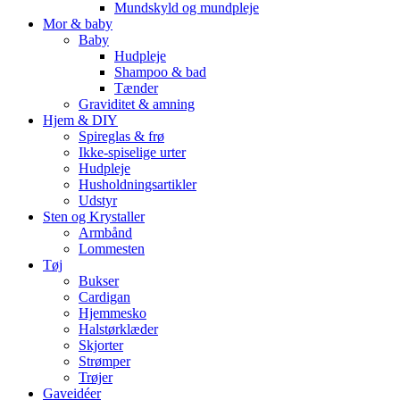
Mundskyld og mundpleje
Mor & baby
Baby
Hudpleje
Shampoo & bad
Tænder
Graviditet & amning
Hjem & DIY
Spireglas & frø
Ikke-spiselige urter
Hudpleje
Husholdningsartikler
Udstyr
Sten og Krystaller
Armbånd
Lommesten
Tøj
Bukser
Cardigan
Hjemmesko
Halstørklæder
Skjorter
Strømper
Trøjer
Gaveidéer