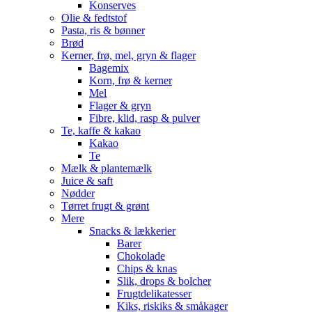
Konserves
Olie & fedtstof
Pasta, ris & bønner
Brød
Kerner, frø, mel, gryn & flager
Bagemix
Korn, frø & kerner
Mel
Flager & gryn
Fibre, klid, rasp & pulver
Te, kaffe & kakao
Kakao
Te
Mælk & plantemælk
Juice & saft
Nødder
Tørret frugt & grønt
Mere
Snacks & lækkerier
Barer
Chokolade
Chips & knas
Slik, drops & bolcher
Frugtdelikatesser
Kiks, riskiks & småkager