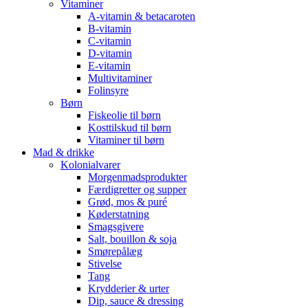
Vitaminer
A-vitamin & betacaroten
B-vitamin
C-vitamin
D-vitamin
E-vitamin
Multivitaminer
Folinsyre
Børn
Fiskeolie til børn
Kosttilskud til børn
Vitaminer til børn
Mad & drikke
Kolonialvarer
Morgenmadsprodukter
Færdigretter og supper
Grød, mos & puré
Køderstatning
Smagsgivere
Salt, bouillon & soja
Smørepålæg
Stivelse
Tang
Krydderier & urter
Dip, sauce & dressing