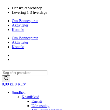
Videre
Danskejet webshop
til
Levering 1-3 hverdage
indhold
Om Bønnespiren
Aktiviteter
Kontakt
Om Bønnespiren
Aktiviteter
Kontakt
Products
search
0,00
kr.
0
Kurv
Sundhed
Kosttilskud
Energi
Udrensning