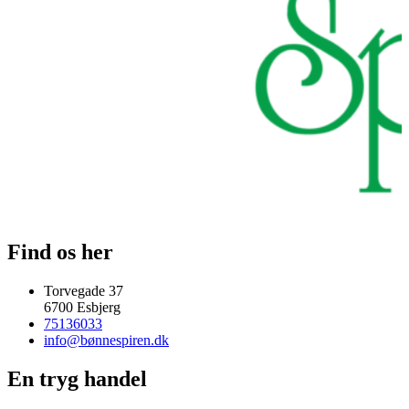
Find os her
Torvegade 37
6700 Esbjerg
75136033
info@bønnespiren.dk
En tryg handel