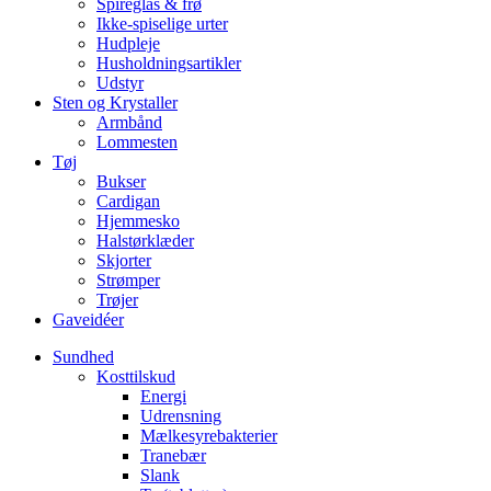
Spireglas & frø
Ikke-spiselige urter
Hudpleje
Husholdningsartikler
Udstyr
Sten og Krystaller
Armbånd
Lommesten
Tøj
Bukser
Cardigan
Hjemmesko
Halstørklæder
Skjorter
Strømper
Trøjer
Gaveidéer
Sundhed
Kosttilskud
Energi
Udrensning
Mælkesyrebakterier
Tranebær
Slank