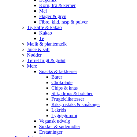
Korn, frø & kerner
Mel
Flager & gryn
Fibre, klid, rasp & pulver
Te, kaffe & kakao
Kakao
Te
Mælk & plantemælk
Juice & saft
Nødder
Tørret frugt & grønt
Mere
Snacks & lækkerier
Barer
Chokolade
Chips & knas
Slik, drops & bolcher
Frugtdelikatesser
Kiks, riskiks & småkager
Lakrids
Tyggegummi
Vegansk udvalg
Sukker & sødemidler
Erstatninger