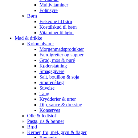
Multivitaminer
Folinsyre
Børn
Fiskeolie til børn
Kosttilskud til børn
Vitaminer til børn
Mad & drikke
Kolonialvarer
Morgenmadsprodukter
Færdigretter og supper
Grød, mos & puré
Køderstatning
Smagsgivere
Salt, bouillon & soja
Smørepålæg
Stivelse
Tang
Krydderier & urter
Dip, sauce & dressing
Konserves
Olie & fedtstof
Pasta, ris & bønner
Brød
Kerner, frø, mel, gryn & flager
Bagemix