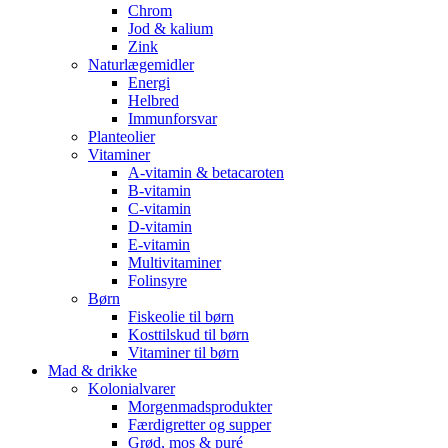
Chrom
Jod & kalium
Zink
Naturlægemidler
Energi
Helbred
Immunforsvar
Planteolier
Vitaminer
A-vitamin & betacaroten
B-vitamin
C-vitamin
D-vitamin
E-vitamin
Multivitaminer
Folinsyre
Børn
Fiskeolie til børn
Kosttilskud til børn
Vitaminer til børn
Mad & drikke
Kolonialvarer
Morgenmadsprodukter
Færdigretter og supper
Grød, mos & puré