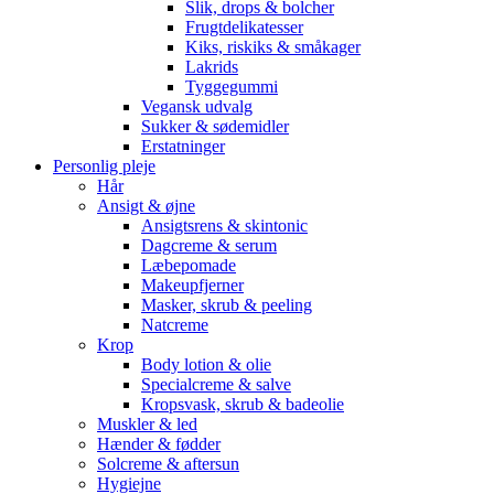
Slik, drops & bolcher
Frugtdelikatesser
Kiks, riskiks & småkager
Lakrids
Tyggegummi
Vegansk udvalg
Sukker & sødemidler
Erstatninger
Personlig pleje
Hår
Ansigt & øjne
Ansigtsrens & skintonic
Dagcreme & serum
Læbepomade
Makeupfjerner
Masker, skrub & peeling
Natcreme
Krop
Body lotion & olie
Specialcreme & salve
Kropsvask, skrub & badeolie
Muskler & led
Hænder & fødder
Solcreme & aftersun
Hygiejne