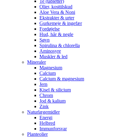
Te (tabletter)
Olier, kosttilskud
Aloe Vera & Noni
Ekstrakter & urter
Gurkemeje & ingefær
Fordøjelse
Hud, hår & negle
Søvn
Spirulina & chlorella
Aminosyre
Muskler & led
Mineraler
Magnesium
Calcium
Calcium & magnesium
Jern
Kisel & silicium
Chrom
Jod & kalium
Zink
Naturlægemidler
Energi
Helbred
Immunforsvar
Planteolier