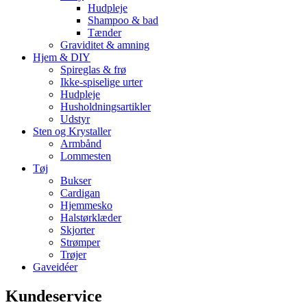
Hudpleje
Shampoo & bad
Tænder
Graviditet & amning
Hjem & DIY
Spireglas & frø
Ikke-spiselige urter
Hudpleje
Husholdningsartikler
Udstyr
Sten og Krystaller
Armbånd
Lommesten
Tøj
Bukser
Cardigan
Hjemmesko
Halstørklæder
Skjorter
Strømper
Trøjer
Gaveidéer
Kundeservice