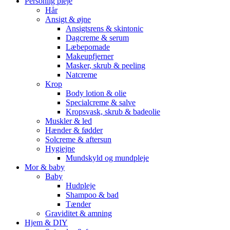
Personlig pleje
Hår
Ansigt & øjne
Ansigtsrens & skintonic
Dagcreme & serum
Læbepomade
Makeupfjerner
Masker, skrub & peeling
Natcreme
Krop
Body lotion & olie
Specialcreme & salve
Kropsvask, skrub & badeolie
Muskler & led
Hænder & fødder
Solcreme & aftersun
Hygiejne
Mundskyld og mundpleje
Mor & baby
Baby
Hudpleje
Shampoo & bad
Tænder
Graviditet & amning
Hjem & DIY