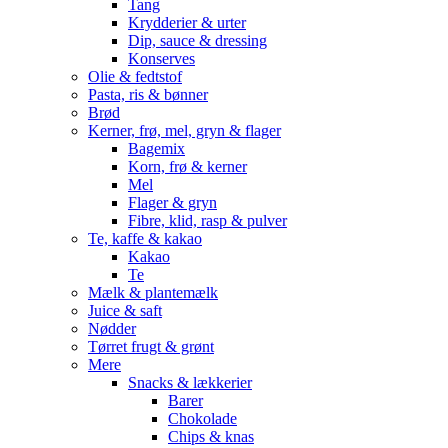
Tang
Krydderier & urter
Dip, sauce & dressing
Konserves
Olie & fedtstof
Pasta, ris & bønner
Brød
Kerner, frø, mel, gryn & flager
Bagemix
Korn, frø & kerner
Mel
Flager & gryn
Fibre, klid, rasp & pulver
Te, kaffe & kakao
Kakao
Te
Mælk & plantemælk
Juice & saft
Nødder
Tørret frugt & grønt
Mere
Snacks & lækkerier
Barer
Chokolade
Chips & knas