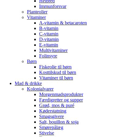
Helbred
Immunforsvar
Planteolier
Vitaminer
A-vitamin & betacaroten
B-vitamin
C-vitamin
D-vitamin
E-vitamin
Multivitaminer
Folinsyre
Børn
Fiskeolie til børn
Kosttilskud til børn
Vitaminer til børn
Mad & drikke
Kolonialvarer
Morgenmadsprodukter
Færdigretter og supper
Grød, mos & puré
Køderstatning
Smagsgivere
Salt, bouillon & soja
Smørepålæg
Stivelse