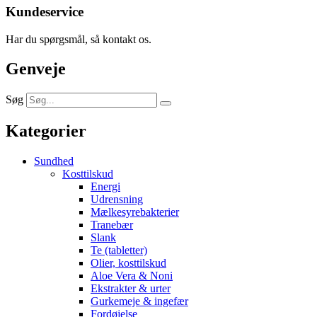
Kundeservice
Har du spørgsmål, så kontakt os.
Genveje
Søg
Kategorier
Sundhed
Kosttilskud
Energi
Udrensning
Mælkesyrebakterier
Tranebær
Slank
Te (tabletter)
Olier, kosttilskud
Aloe Vera & Noni
Ekstrakter & urter
Gurkemeje & ingefær
Fordøjelse