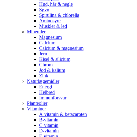
Hud, hår & negle
Søvn
Spirulina & chlorella
Aminosyre
Muskler & led
Mineraler
Magnesium
Calcium
Calcium & magnesium
Jern
Kisel & silicium
Chrom
Jod & kalium
Zink
Naturlægemidler
Energi
Helbred
Immunforsvar
Planteolier
Vitaminer
A-vitamin & betacaroten
B-vitamin
C-vitamin
D-vitamin
E-vitamin