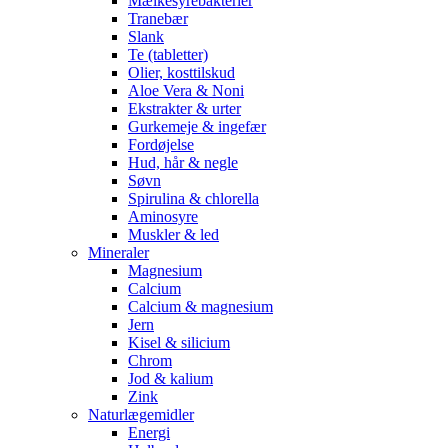
Mælkesyrebakterier
Tranebær
Slank
Te (tabletter)
Olier, kosttilskud
Aloe Vera & Noni
Ekstrakter & urter
Gurkemeje & ingefær
Fordøjelse
Hud, hår & negle
Søvn
Spirulina & chlorella
Aminosyre
Muskler & led
Mineraler
Magnesium
Calcium
Calcium & magnesium
Jern
Kisel & silicium
Chrom
Jod & kalium
Zink
Naturlægemidler
Energi