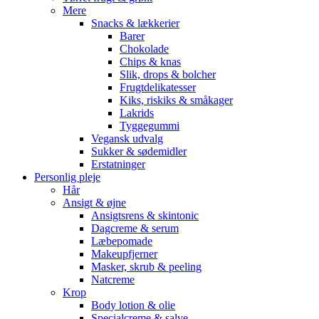
Mere
Snacks & lækkerier
Barer
Chokolade
Chips & knas
Slik, drops & bolcher
Frugtdelikatesser
Kiks, riskiks & småkager
Lakrids
Tyggegummi
Vegansk udvalg
Sukker & sødemidler
Erstatninger
Personlig pleje
Hår
Ansigt & øjne
Ansigtsrens & skintonic
Dagcreme & serum
Læbepomade
Makeupfjerner
Masker, skrub & peeling
Natcreme
Krop
Body lotion & olie
Specialcreme & salve