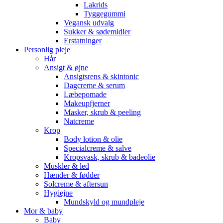
Lakrids
Tyggegummi
Vegansk udvalg
Sukker & sødemidler
Erstatninger
Personlig pleje
Hår
Ansigt & øjne
Ansigtsrens & skintonic
Dagcreme & serum
Læbepomade
Makeupfjerner
Masker, skrub & peeling
Natcreme
Krop
Body lotion & olie
Specialcreme & salve
Kropsvask, skrub & badeolie
Muskler & led
Hænder & fødder
Solcreme & aftersun
Hygiejne
Mundskyld og mundpleje
Mor & baby
Baby