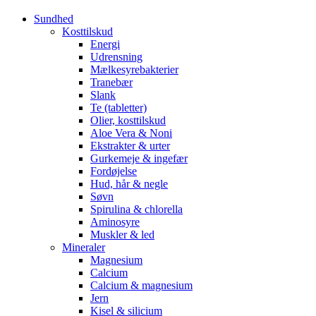
Sundhed
Kosttilskud
Energi
Udrensning
Mælkesyrebakterier
Tranebær
Slank
Te (tabletter)
Olier, kosttilskud
Aloe Vera & Noni
Ekstrakter & urter
Gurkemeje & ingefær
Fordøjelse
Hud, hår & negle
Søvn
Spirulina & chlorella
Aminosyre
Muskler & led
Mineraler
Magnesium
Calcium
Calcium & magnesium
Jern
Kisel & silicium