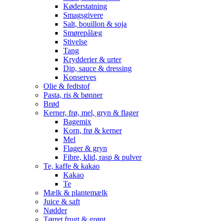
Køderstatning
Smagsgivere
Salt, bouillon & soja
Smørepålæg
Stivelse
Tang
Krydderier & urter
Dip, sauce & dressing
Konserves
Olie & fedtstof
Pasta, ris & bønner
Brød
Kerner, frø, mel, gryn & flager
Bagemix
Korn, frø & kerner
Mel
Flager & gryn
Fibre, klid, rasp & pulver
Te, kaffe & kakao
Kakao
Te
Mælk & plantemælk
Juice & saft
Nødder
Tørret frugt & grønt