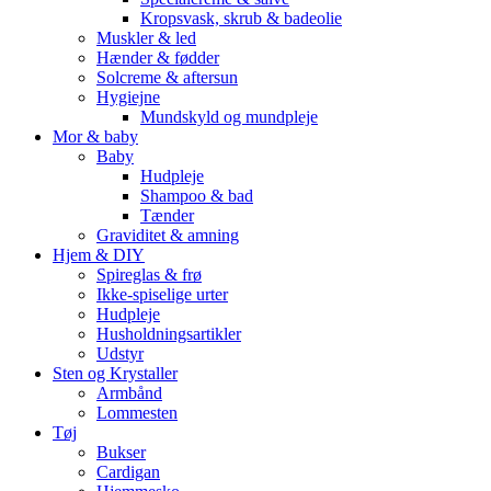
Kropsvask, skrub & badeolie
Muskler & led
Hænder & fødder
Solcreme & aftersun
Hygiejne
Mundskyld og mundpleje
Mor & baby
Baby
Hudpleje
Shampoo & bad
Tænder
Graviditet & amning
Hjem & DIY
Spireglas & frø
Ikke-spiselige urter
Hudpleje
Husholdningsartikler
Udstyr
Sten og Krystaller
Armbånd
Lommesten
Tøj
Bukser
Cardigan